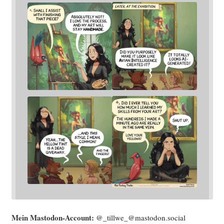
Mein Mast­o­don-Account:
@_tillwe_@mastodon.social