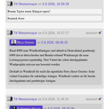
Till Westermayer
on
6.8.2026, 16:58:28
Bonnie Taylor meets Klingon opera?
#
startrek
#
snw
Till Westermayer
on 6.8.2026, 15:07:27
boosted
Rico Grimm
on
6.8.2026, 08:46:25
Rund 8000 neue Windkraftanlagen sind aktuell in Deutschland genehmigt.
6000 davon überschreiten laut Bundesverband Windenergie die neue
Leistungsgrenze regelmäßig. Drei Viertel der schon durchgeplanten
Windprojekte müssen neu bewertet werden.
Deshalb ist Windkraft für mich die eigentliche Story dieser Gesetze: Solar
verliert Garantien für zukünftige Anlagen. Windkraft verliert sie für bereits
durchgeplante und genehmigte Anlagen.
Till Westermayer
on 6.8.2026, 11:34:14
boosted
Katharina Nocun
on
5.8.2026, 08:05:09