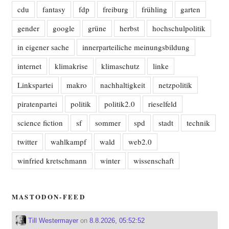
cdu
fantasy
fdp
freiburg
frühling
garten
gender
google
grüne
herbst
hochschulpolitik
in eigener sache
innerparteiliche meinungsbildung
internet
klimakrise
klimaschutz
linke
Linkspartei
makro
nachhaltigkeit
netzpolitik
piratenpartei
politik
politik2.0
rieselfeld
science fiction
sf
sommer
spd
stadt
technik
twitter
wahlkampf
wald
web2.0
winfried kretschmann
winter
wissenschaft
MASTODON-FEED
Till Westermayer
on
8.8.2026, 05:52:52