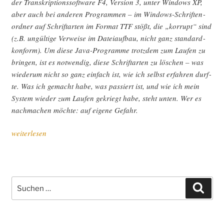
der Tran­skrip­ti­ons­soft­ware F4, Ver­si­on 3, unter Win­dows XP,
aber auch bei ande­ren Pro­gram­men – im Win­dows-Schrif­ten­
ord­ner auf Schrift­ar­ten im For­mat TTF stößt, die „kor­rupt“ sind
(z.B. ungül­ti­ge Ver­wei­se im Datei­auf­bau, nicht ganz stan­dard­
kon­form). Um die­se Java-Pro­gram­me trotz­dem zum Lau­fen zu
brin­gen, ist es not­wen­dig, die­se Schrift­ar­ten zu löschen – was
wie­der­um nicht so ganz ein­fach ist, wie ich selbst erfah­ren durf­
te. Was ich gemacht habe, was pas­siert ist, und wie ich mein
Sys­tem wie­der zum Lau­fen gekriegt habe, steht unten. Wer es
nach­ma­chen möch­te: auf eige­ne Gefahr.
„F4,
weiterlesen
Java
und
die
Kor­
Suche
Such
rup­
nach:
ti­
on