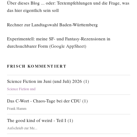
(Nach­
Über dieses Blog ... oder: Textempfehlungen und die Frage, was
trag
das hier eigentlich sein soll
4)“
Rechner zur Landtagswahl Baden-Württemberg
Experimentell: meine SF- und Fantasy-Rezensionen in
durchsuchbarer Form
(Google AppSheet)
FRISCH KOMMENTIERT
Science Fiction im Juni (und Juli) 2026
(
1
)
Science Fiction und
Das C-Wort - Chaos-Tage bei der CDU
(
1
)
Frank Hamm
The good kind of weird - Teil I
(
1
)
Aufschrieb zur Me...