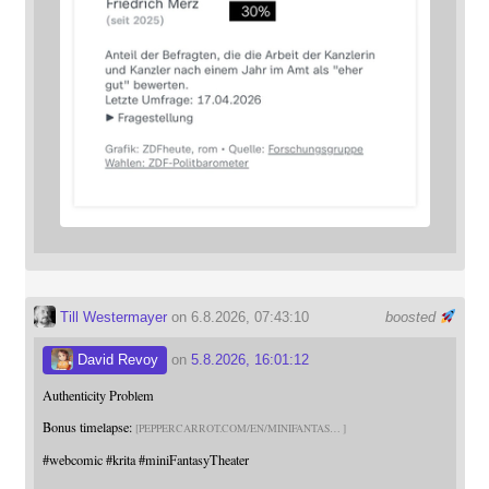
Till Westermayer
on 6.8.2026, 07:43:10
boosted
David Revoy
on
5.8.2026, 16:01:12
Authenticity Problem
Bonus timelapse:
PEPPERCARROT.COM/EN/MINIFANTAS
#
webcomic
#
krita
#
miniFantasyTheater