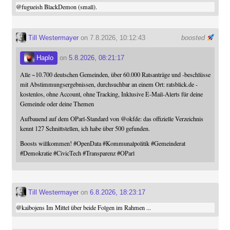
@
fugueish
BlackDemon (small).
Till Westermayer
on 7.8.2026, 10:12:43
boosted
Haplo
on
5.8.2026, 08:21:17
Alle ~10.700 deutschen Gemeinden, über 60.000 Ratsanträge und -beschlüsse
mit Abstimmungsergebnissen, durchsuchbar an einem Ort: ratsblick.de -
kostenlos, ohne Account, ohne Tracking, Inklusive E-Mail-Alerts für deine
Gemeinde oder deine Themen
Aufbauend auf dem OParl-Standard von
@
okfde
: das offizielle Verzeichnis
kennt 127 Schnittstellen, ich habe über 500 gefunden.
Boosts willkommen!
#
OpenData
#
Kommunalpolitik
#
Gemeinderat
#
Demokratie
#
CivicTech
#
Transparenz
#
OParl
Till Westermayer
on
6.8.2026, 18:23:17
@
kaibojens
Im Mittel über beide Folgen im Rahmen ...