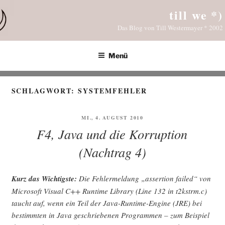
Zum
till we *)
Inhalt
Das Blog von Till Westermayer * 2002
springen
Menü
SCHLAGWORT:
SYSTEMFEHLER
VERÖFFENTLICHT
MI., 4. AUGUST 2010
AM
F4, Java und die Korruption
(Nachtrag 4)
Kurz das Wich­tigs­te:
Die Feh­ler­mel­dung „asser­ti­on fai­led“ von
Micro­soft Visu­al C++ Run­time Libra­ry (Line 132 in t2kstrm.c)
taucht auf, wenn ein Teil der Java-Run­time-Engi­ne (JRE) bei
bestimm­ten in Java geschrie­be­nen Pro­gram­men – zum Bei­spiel