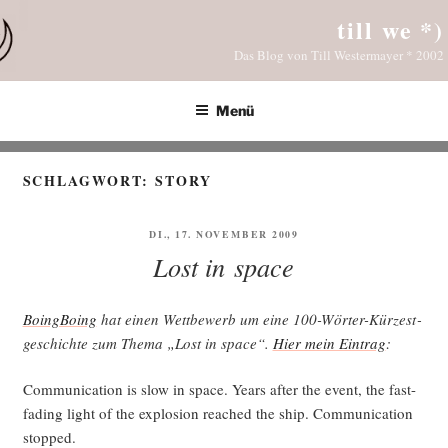
Zum
till we *)
Inhalt
Das Blog von Till Westermayer * 2002
springen
Menü
SCHLAGWORT:
STORY
VERÖFFENTLICHT
DI., 17. NOVEMBER 2009
AM
Lost in space
Boing­Bo­ing
hat einen Wett­be­werb um eine 100-Wör­ter-Kür­zest­
ge­schich­te zum The­ma „Lost in space“.
Hier mein Ein­trag
:
Com­mu­ni­ca­ti­on is slow in space. Years after the event, the fast-
fading light of the explo­si­on rea­ched the ship. Com­mu­ni­ca­ti­on
stopped.