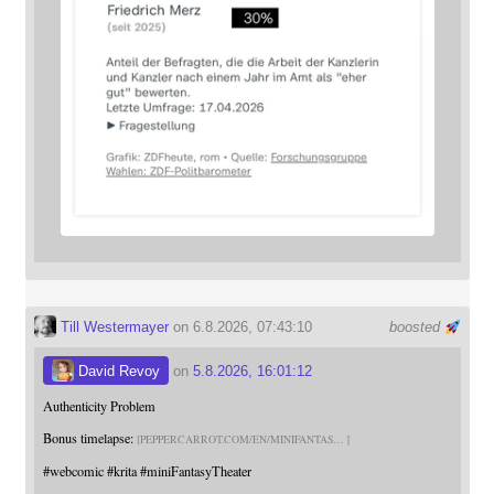
Till Westermayer
on 6.8.2026, 07:43:10
boosted
David Revoy
on
5.8.2026, 16:01:12
Authenticity Problem
Bonus timelapse:
PEPPERCARROT.COM/EN/MINIFANTAS
#
webcomic
#
krita
#
miniFantasyTheater