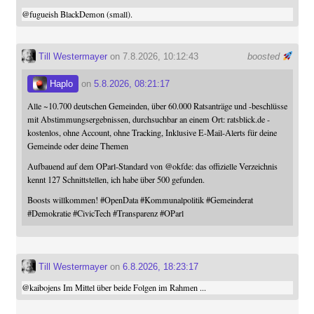
@
fugueish
BlackDemon (small).
Till Westermayer
on 7.8.2026, 10:12:43
boosted
Haplo
on
5.8.2026, 08:21:17
Alle ~10.700 deutschen Gemeinden, über 60.000 Ratsanträge und -beschlüsse
mit Abstimmungsergebnissen, durchsuchbar an einem Ort: ratsblick.de -
kostenlos, ohne Account, ohne Tracking, Inklusive E-Mail-Alerts für deine
Gemeinde oder deine Themen
Aufbauend auf dem OParl-Standard von
@
okfde
: das offizielle Verzeichnis
kennt 127 Schnittstellen, ich habe über 500 gefunden.
Boosts willkommen!
#
OpenData
#
Kommunalpolitik
#
Gemeinderat
#
Demokratie
#
CivicTech
#
Transparenz
#
OParl
Till Westermayer
on
6.8.2026, 18:23:17
@
kaibojens
Im Mittel über beide Folgen im Rahmen ...