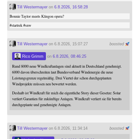
Till Westermayer
on
6.8.2026, 16:58:28
Bonnie Taylor meets Klingon opera?
#
startrek
#
snw
Till Westermayer
on 6.8.2026, 15:07:27
boosted
Rico Grimm
on
6.8.2026, 08:46:25
Rund 8000 neue Windkraftanlagen sind aktuell in Deutschland genehmigt.
6000 davon überschreiten laut Bundesverband Windenergie die neue
Leistungsgrenze regelmäßig. Drei Viertel der schon durchgeplanten
Windprojekte müssen neu bewertet werden.
Deshalb ist Windkraft für mich die eigentliche Story dieser Gesetze: Solar
verliert Garantien für zukünftige Anlagen. Windkraft verliert sie für bereits
durchgeplante und genehmigte Anlagen.
Till Westermayer
on 6.8.2026, 11:34:14
boosted