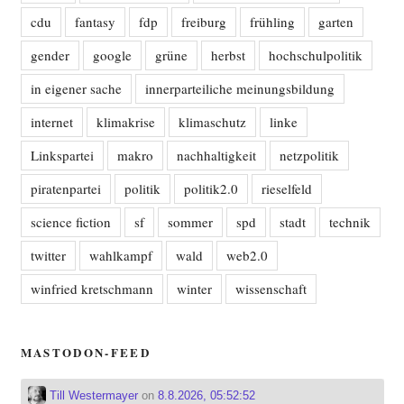
cdu
fantasy
fdp
freiburg
frühling
garten
gender
google
grüne
herbst
hochschulpolitik
in eigener sache
innerparteiliche meinungsbildung
internet
klimakrise
klimaschutz
linke
Linkspartei
makro
nachhaltigkeit
netzpolitik
piratenpartei
politik
politik2.0
rieselfeld
science fiction
sf
sommer
spd
stadt
technik
twitter
wahlkampf
wald
web2.0
winfried kretschmann
winter
wissenschaft
MASTODON-FEED
Till Westermayer
on
8.8.2026, 05:52:52