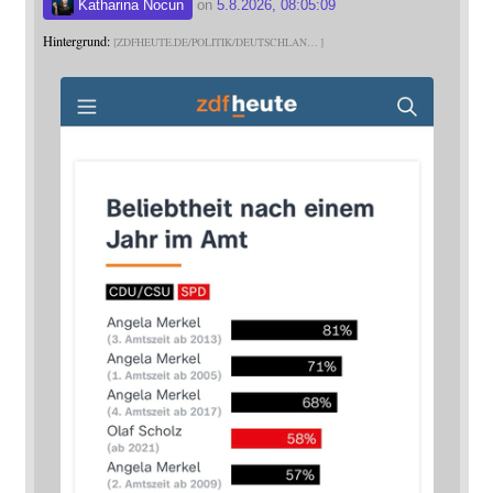
Katharina Nocun
on
5.8.2026, 08:05:09
Hintergrund:
ZDFHEUTE.DE/POLITIK/DEUTSCHLAN