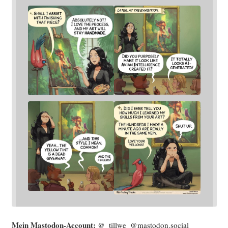
Mein Mast­o­don-Account:
@_tillwe_@mastodon.social