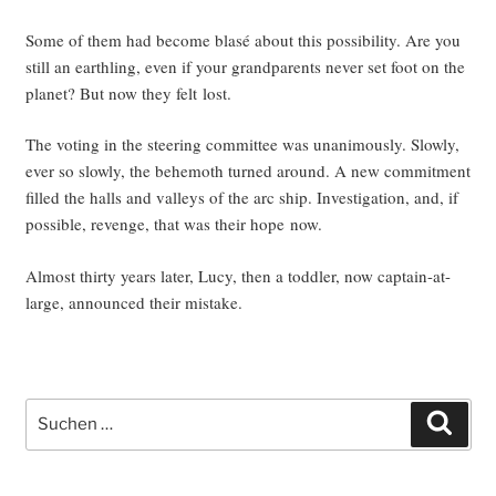
Some of them had beco­me bla­sé about this pos­si­bi­li­ty. Are you
still an earth­ling, even if your grand­par­ents never set foot on the
pla­net? But now they felt lost.
The voting in the stee­ring com­mit­tee was unani­mously. Slow­ly,
ever so slow­ly, the behe­mo­th tur­ned around. A new com­mit­ment
fil­led the halls and val­leys of the arc ship. Inves­ti­ga­ti­on, and, if
pos­si­ble, reven­ge, that was their hope now.
Almost thir­ty years later, Lucy, then a todd­ler, now cap­tain-at-
lar­ge, announ­ced their mistake.
Suche
Such
nach: