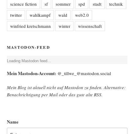
science fiction
sf
sommer
spd
stadt
technik
twitter
wahlkampf
wald
web2.0
winfried kretschmann
winter
wissenschaft
MASTODON-FEED
Loa­ding Mast­o­don feed…
Mein Mast­o­don-Account:
@_tillwe_@mastodon.social
Mein Blog ist aktu­ell nicht auf Mast­o­don zu fin­den. Alter­na­ti­ve:
Benach­rich­ti­gung per Mail oder das gute alte
RSS
.
Name