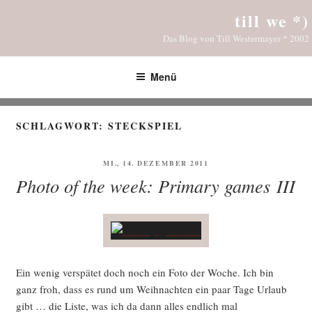
Zum
till we *)
Inhalt
Das Blog von Till Westermayer * 2002
springen
Menü
SCHLAGWORT:
STECKSPIEL
VERÖFFENTLICHT
MI., 14. DEZEMBER 2011
AM
Photo of the week: Primary games III
Ein wenig ver­spä­tet doch noch ein Foto der Woche. Ich bin
ganz froh, dass es rund um Weih­nach­ten ein paar Tage Urlaub
gibt … die Lis­te, was ich da dann alles end­lich mal