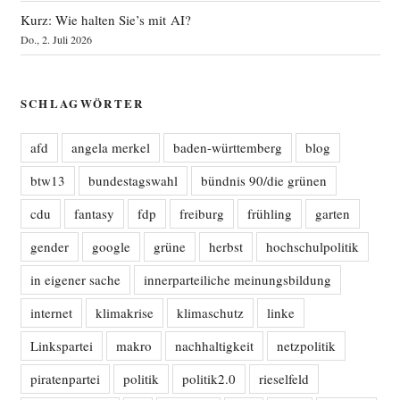
Kurz: Wie halten Sie’s mit AI?
Do., 2. Juli 2026
SCHLAGWÖRTER
afd
angela merkel
baden-württemberg
blog
btw13
bundestagswahl
bündnis 90/die grünen
cdu
fantasy
fdp
freiburg
frühling
garten
gender
google
grüne
herbst
hochschulpolitik
in eigener sache
innerparteiliche meinungsbildung
internet
klimakrise
klimaschutz
linke
Linkspartei
makro
nachhaltigkeit
netzpolitik
piratenpartei
politik
politik2.0
rieselfeld