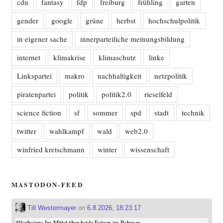
cdu
fantasy
fdp
freiburg
frühling
garten
gender
google
grüne
herbst
hochschulpolitik
in eigener sache
innerparteiliche meinungsbildung
internet
klimakrise
klimaschutz
linke
Linkspartei
makro
nachhaltigkeit
netzpolitik
piratenpartei
politik
politik2.0
rieselfeld
science fiction
sf
sommer
spd
stadt
technik
twitter
wahlkampf
wald
web2.0
winfried kretschmann
winter
wissenschaft
MASTODON-FEED
Till Westermayer
on
6.8.2026, 18:23:17
@
kaibojens
Im Mittel über beide Folgen im Rahmen ...