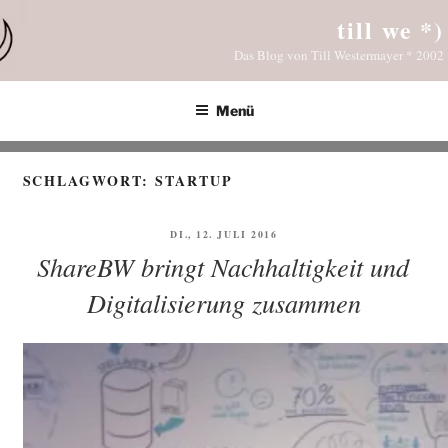
Zum
till we *)
Inhalt
Das Blog von Till Westermayer * 2002
springen
Menü
SCHLAGWORT:
STARTUP
VERÖFFENTLICHT
DI., 12. JULI 2016
AM
ShareBW bringt Nachhaltigkeit und
Digitalisierung zusammen