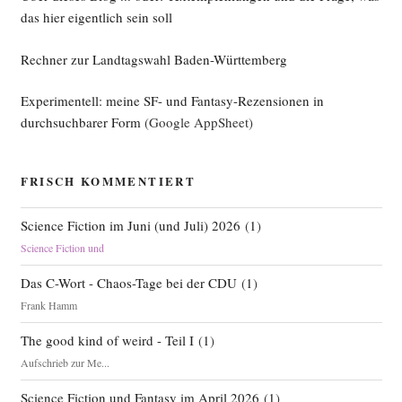
li­
das hier eigentlich sein soll
sie­
Rechner zur Landtagswahl Baden-Württemberg
rung
zusam­
Experimentell: meine SF- und Fantasy-Rezensionen in
men“
durchsuchbarer Form
(Google AppSheet)
FRISCH KOMMENTIERT
Science Fiction im Juni (und Juli) 2026
(
1
)
Science Fiction und
Das C-Wort - Chaos-Tage bei der CDU
(
1
)
Frank Hamm
The good kind of weird - Teil I
(
1
)
Aufschrieb zur Me...
Science Fiction und Fantasy im April 2026
(
1
)