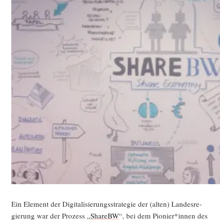
Ein Ele­ment der Digi­ta­li­sie­rungs­stra­te­gie der (alten) Lan­des­re­
gie­rung war der Pro­zess „
ShareBW
“, bei dem Pionier*innen des