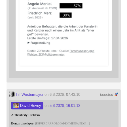
Till Westermayer
on 6.8.2026, 07:43:10
boosted
David Revoy
on
5.8.2026, 16:01:12
Authenticity Problem
Bonus timelapse:
PEPPERCARROT.COM/EN/MINIFANTAS