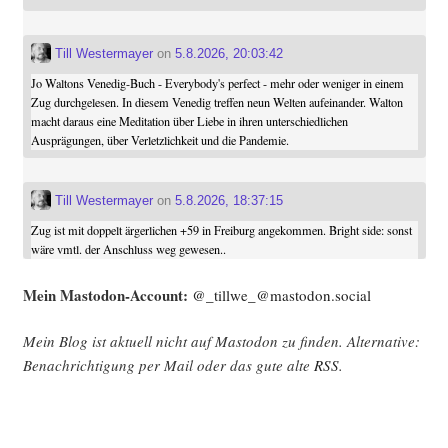
Till Westermayer
on
5.8.2026, 20:03:42
Jo Waltons Venedig-Buch - Everybody's perfect - mehr oder weniger in einem
Zug durchgelesen. In diesem Venedig treffen neun Welten aufeinander. Walton
macht daraus eine Meditation über Liebe in ihren unterschiedlichen
Ausprägungen, über Verletzlichkeit und die Pandemie.
Till Westermayer
on
5.8.2026, 18:37:15
Zug ist mit doppelt ärgerlichen +59 in Freiburg angekommen. Bright side: sonst
wäre vmtl. der Anschluss weg gewesen..
Mein Mast­o­don-Account:
@_tillwe_@mastodon.social
Mein Blog ist aktu­ell nicht auf Mast­o­don zu fin­den. Alter­na­ti­ve:
Benach­rich­ti­gung per Mail oder das gute alte
RSS
.