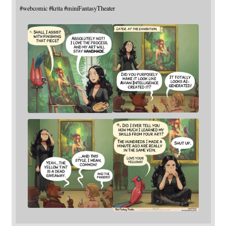
#
webcomic
#
krita
#
miniFantasyTheater