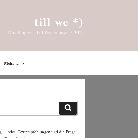
till we *)
Das Blog von Till Westermayer * 2002
Mehr …
Suchen
g ... oder: Textempfehlungen und die Frage,