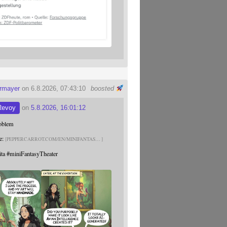
ermayer
on 6.8.2026, 07:43:10
boosted
Revoy
on
5.8.2026, 16:01:12
roblem
e:
PEPPERCARROT.COM/EN/MINIFANTAS
ita
#
miniFantasyTheater