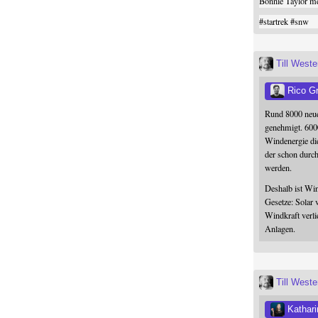
Bonnie Taylor me
#
startrek
#
snw
Till West
Rico G
Rund 8000 neue
genehmigt. 600
Windenergie die
der schon durc
werden.
Deshalb ist Win
Gesetze: Solar 
Windkraft verli
Anlagen.
Till West
Kathari