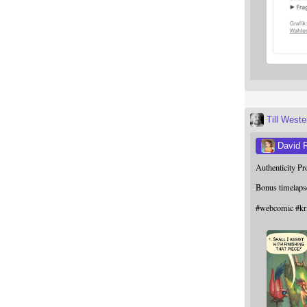
Till West
David 
Authenticity P
Bonus timelaps
#
webcomic
#
kr