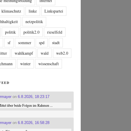
che meinungsbildung
internet
klimaschutz
linke
Linkspartei
hhaltigkeit
netzpolitik
politik
politik2.0
rieselfeld
n
sf
sommer
spd
stadt
itter
wahlkampf
wald
web2.0
tschmann
winter
wissenschaft
FEED
ermayer
on
6.8.2026, 18:23:17
ttel über beide Folgen im Rahmen ...
ermayer
on
6.8.2026, 16:58:28