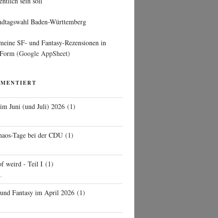
entlich sein soll
ndtagswahl Baden-Württemberg
 meine SF- und Fantasy-Rezensionen in
 Form
(Google AppSheet)
MMENTIERT
 im Juni (und Juli) 2026
(
1
)
d
haos-Tage bei der CDU
(
1
)
f weird - Teil I
(
1
)
..
 und Fantasy im April 2026
(
1
)