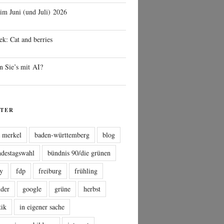
 im Juni (und Juli) 2026
ek: Cat and berries
n Sie’s mit AI?
TER
a merkel
baden-württemberg
blog
ndestagswahl
bündnis 90/die grünen
sy
fdp
freiburg
frühling
nder
google
grüne
herbst
tik
in eigener sache