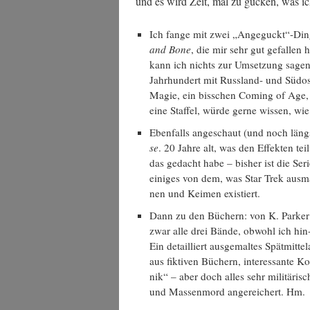
und es wird Zeit, mal zu gucken, was ic
Ich fan­ge mit zwei „Angeguckt“-Ding
and Bone
, die mir sehr gut gefal­len h
kann ich nichts zur Umset­zung sagen
Jahrhundert mit Russ­land- und Süd­ost­
Magie, ein biss­chen Coming of Age, H
eine Staf­fel, wür­de ger­ne wis­sen, wi
Eben­falls ange­schaut (und noch längst
se
. 20 Jah­re alt, was den Effek­ten teil­
das gedacht habe – bis­her ist die Ser
eini­ges von dem, was Star Trek aus­ma
nen und Kei­men existiert.
Dann zu den Büchern: von K. Par­ker
zwar alle drei Bän­de, obwohl ich hin- 
Ein detail­liert aus­ge­mal­tes Spät­mit­te
aus fik­ti­ven Büchern, inter­es­san­te K
nik“ – aber doch alles sehr mili­tä­risc
und Mas­sen­mord ange­rei­chert. Hm.