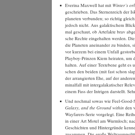
Everi­na Max­well hat mit
Winter’s orb
geschrie­ben. Das Ster­nen­reich der Is
pla­ne­ten ver­bun­den; so rich­tig gleich­
jedoch nicht. Aus galak­ti­schem Blick 
mal geschaut, ob Arte­fak­te brav abge­
sche Rech­te ein­ge­hal­ten wer­den. Die
die Pla­ne­ten anein­an­der zu bin­den
vor kur­zem bei einem Unfall gestor­b
Play­boy-Prin­zen Kiem hei­ra­ten, um die
hal­ten. Auf einer Text­ebe­ne geht es
schen den bei­den (mit fast schon slap­st
der arran­gier­ten Ehe, auf der ande­
mi­nal­fall mit inter­ga­la­ka­ti­scher Rel
einem Fass der Intri­gen dar­stellt. Seh
Und noch­mal sowas wie Feel-Good-S
Gala­xy, and the Ground within
den vi
Way­fa­rers-Serie vor­ge­legt. Eine Rei
in einer Art Motel am Wurm­loch; nac
Geschich­ten und Hin­ter­grün­de ken­ne
zusam­men. Die gro­ße Welt­raum­po­li­