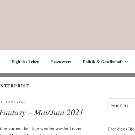
Digitales Leben
Lesenswert
Politik & Gesellschaft
ENTERPRISE
Suche
FFENTLICHT
22. JUNI 2021
nach:
 Fantasy – Mai/Juni 2021
­tig vor­bei, die Tage wer­den wie­der kür­zer,
Über dieses Blo