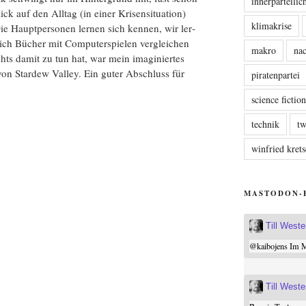
innerparteili
k auf den All­tag (in einer Kri­sen­si­tua­ti­on)
klimakrise
e Haupt­per­so­nen ler­nen sich ken­nen, wir ler­
ich Bücher mit Com­pu­ter­spie­len ver­glei­chen
makro
nac
hts damit zu tun hat, war mein ima­gi­nier­tes
on Star­dew Val­ley. Ein guter Abschluss für
piratenpartei
science fictio
technik
tw
winfried kre
MASTODON-
Till West
@
kaibojens
Im Mi
Till West