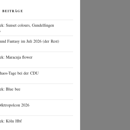
N BEITRÄGE
ek: Sunset colours, Gundelfingen
6
 und Fantasy im Juli 2026 (der Rest)
ek: Maracuja flower
haos-Tage bei der CDU
ek: Blue bee
 Metropolcon 2026
eek: Köln Hbf