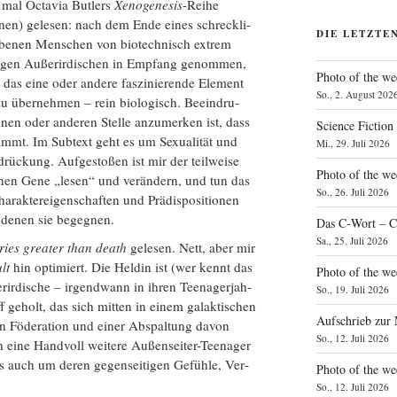
 mal Octa­via But­lers
Xeno­ge­nesis
-Rei­he
nen) gele­sen: nach dem Ende eines schreck­li­
DIE LETZTE
e­be­nen Men­schen von bio­tech­nisch extrem
­ti­gen Außer­ir­di­schen in Emp­fang genom­men,
Photo of the we
 das eine oder ande­re fas­zi­nie­ren­de Ele­ment
So., 2. August 202
zu über­neh­men – rein bio­lo­gisch. Beein­dru­
n oder ande­ren Stel­le anzu­mer­ken ist, dass
Science Fiction
mmt. Im Sub­text geht es um Sexua­li­tät und
Mi., 29. Juli 2026
rü­ckung. Auf­ge­sto­ßen ist mir der teil­wei­se
Photo of the we
ön­nen Gene „lesen“ und ver­än­dern, und tun das
So., 26. Juli 2026
ak­ter­ei­gen­schaf­ten und Prä­dis­po­si­tio­nen
, denen sie begegnen.
Das C‑Wort – C
Sa., 25. Juli 2026
o­ries grea­ter than death
gele­sen. Nett, aber mir
lt
hin opti­miert. Die Hel­din ist (wer kennt das
Photo of the we
ir­di­sche – irgend­wann in ihren Teen­ager­jah­
So., 19. Juli 2026
 geholt, das sich mit­ten in einem galak­ti­schen
Aufschrieb zur
ten Föde­ra­ti­on und einer Abspal­tung davon
So., 12. Juli 2026
ine Hand­voll wei­te­re Außen­sei­ter-Teen­ager
s auch um deren gegen­sei­ti­gen Gefüh­le, Ver­
Photo of the w
So., 12. Juli 2026