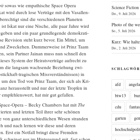
it
sowas wie empa­thi­sche Space Ope­ra
Science Fiction
kat wird durch lose Ver­trä­ge mit den Vasal­len­
Do., 9. Juli 2026
be­rech­tigt sind die ver­schie­de­nen Pla­ne­ten
Photo of the we
ist Iskat nur eine Nische, alle paar Jah­re wird
So., 5. Juli 2026
ge­ben und ein paar grund­le­gen­de demo­kra­ti­
­se Revi­si­on steht kurz bevor. Ein Mit­tel, um
Kurz: Wie halte
, sind Zweck­ehen. Dum­mer­wei­se ist Prinz Taam
Do., 2. Juli 2026
en, sein Part­ner Jainan muss nun schnell den
­ses Sys­tem der Hei­rats­ver­trä­ge auf­recht zu
 um die lang­sam wach­sen­de Bezie­hung zwi­
SCHLAGWÖR
ick­haft-tra­gi­schen Miss­ver­ständ­nis­sen) in
ren um den Tod von Prinz Taam, der sich als Kri­
afd
angel
e­vanz her­aus­stellt und nur der letz­te Trop­fen in
r emp­feh­lens­wert, hat mir gut gefallen.
btw13
bu
pace-Ope­ra – Becky Cham­bers hat mit
The
cdu
fanta
er­ten und letz­ten Teil ihrer sehr schö­nen
garten
ge
­he von ganz unter­schied­li­chen Wesen stran­den
h und nach ler­nen wir die­se und deren
hochschulpoli
n. Erst ein Not­fall bringt die­se Frem­den
tik schwingt nur im Hin­ter­grund mit, fast schon