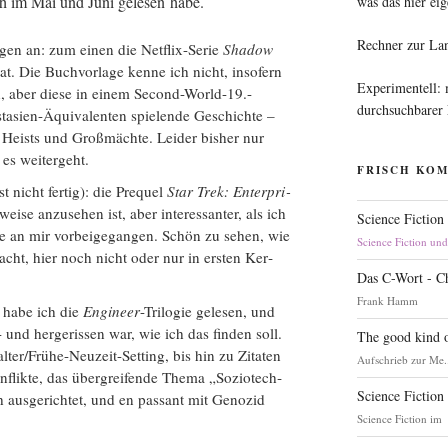
h im Mai und Juni gele­sen habe.
was das hier eig
Rechner zur La
en an: zum einen die Net­flix-Serie
Shadow
at. Die Buch­vor­la­ge ken­ne ich nicht, inso­fern
Experimentell:
, aber die­se in einem Second-World-19.-
durchsuchbarer
asi­en-Äqui­va­len­ten spie­len­de Geschich­te –
eists und Groß­mäch­te. Lei­der bis­her nur
e es weitergeht.
FRISCH KO
 nicht fer­tig): die Pre­quel
Star Trek: Enter­pri­
wei­se anzu­se­hen ist, aber inter­es­san­ter, als ich
Science Fiction
ie an mir vor­bei­ge­gan­gen. Schön zu sehen, wie
Science Fiction un
cht, hier noch nicht oder nur in ers­ten Ker­
Das C-Wort - C
Frank Hamm
 habe ich die
Engi­neer
-Tri­lo­gie gele­sen, und
und her­ge­ris­sen war, wie ich das fin­den soll.
The good kind o
l­al­ter/Frü­he-Neu­zeit-Set­ting, bis hin zu Zita­ten
Aufschrieb zur Me.
on­flik­te, das über­grei­fen­de The­ma „Sozio­tech­
Science Fiction
h aus­ge­rich­tet, und en pas­sant mit Geno­zid
Science Fiction im