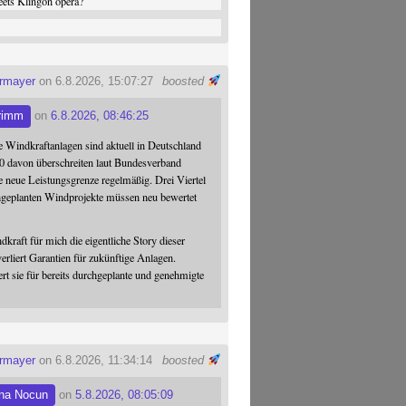
ets Klingon opera?
ermayer
on 6.8.2026, 15:07:27
boosted
rimm
on
6.8.2026, 08:46:25
 Windkraftanlagen sind aktuell in Deutschland
0 davon überschreiten laut Bundesverband
 neue Leistungsgrenze regelmäßig. Drei Viertel
hgeplanten Windprojekte müssen neu bewertet
dkraft für mich die eigentliche Story dieser
verliert Garantien für zukünftige Anlagen.
ert sie für bereits durchgeplante und genehmigte
ermayer
on 6.8.2026, 11:34:14
boosted
na Nocun
on
5.8.2026, 08:05:09