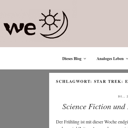
Zum
Inhalt
springen
Dieses Blog
Analoges Leben
SCHLAGWORT:
STAR TREK: 
VERÖ
DI., 
AM
Science Fiction und
Der Früh­ling ist mit die­ser Woche end­gül