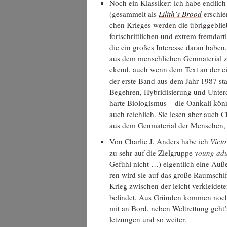
Noch ein Klas­si­ker: ich habe end­lich
(gesam­melt als
Lilith’s Brood
erschie­
chen Krie­ges wer­den die übrig­ge­bli
fort­schritt­li­chen und extrem fremd­ar
die ein gro­ßes Inter­es­se dar­an haben,
aus dem mensch­li­chen Gen­ma­te­ri­al 
ckend, auch wenn dem Text an der eine
der ers­te Band aus dem Jahr 1987 sta
Begeh­ren, Hybri­di­sie­rung und Unter­d
har­te Bio­lo­gis­mus – die Oan­ka­li k
auch reich­lich. Sie lesen aber auch Cha­r
aus dem Gen­ma­te­ri­al der Men­schen
Von Char­lie J. Anders habe ich
Vic­t
zu sehr auf die Ziel­grup­pe
young adu
Gefühl nicht …) eigent­lich eine Außer­
ren wird sie auf das gro­ße Raum­schiff
Krieg zwi­schen der leicht ver­klei­de­
befin­det. Aus Grün­den kom­men noch e
mit an Bord, neben Welt­ret­tung geht’
let­zun­gen und so weiter.