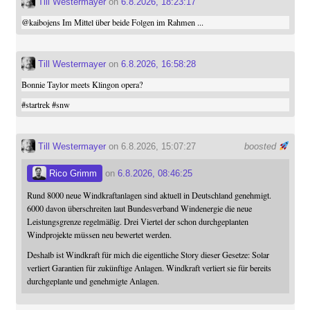
Till Westermayer
on
6.8.2026, 18:23:17
@
kaibojens
Im Mittel über beide Folgen im Rahmen ...
Till Westermayer
on
6.8.2026, 16:58:28
Bonnie Taylor meets Klingon opera?
#
startrek
#
snw
Till Westermayer
on 6.8.2026, 15:07:27
boosted
Rico Grimm
on
6.8.2026, 08:46:25
Rund 8000 neue Windkraftanlagen sind aktuell in Deutschland genehmigt.
6000 davon überschreiten laut Bundesverband Windenergie die neue
Leistungsgrenze regelmäßig. Drei Viertel der schon durchgeplanten
Windprojekte müssen neu bewertet werden.
Deshalb ist Windkraft für mich die eigentliche Story dieser Gesetze: Solar
verliert Garantien für zukünftige Anlagen. Windkraft verliert sie für bereits
durchgeplante und genehmigte Anlagen.