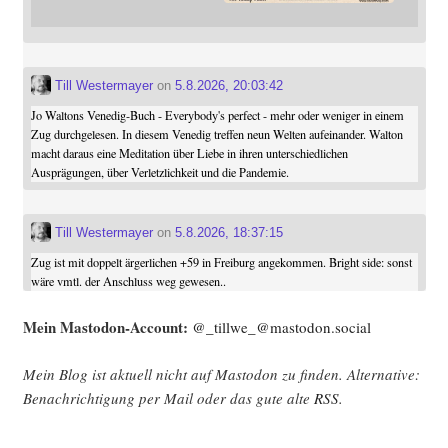
Till Westermayer
on
5.8.2026, 20:03:42
Jo Waltons Venedig-Buch - Everybody's perfect - mehr oder weniger in einem
Zug durchgelesen. In diesem Venedig treffen neun Welten aufeinander. Walton
macht daraus eine Meditation über Liebe in ihren unterschiedlichen
Ausprägungen, über Verletzlichkeit und die Pandemie.
Till Westermayer
on
5.8.2026, 18:37:15
Zug ist mit doppelt ärgerlichen +59 in Freiburg angekommen. Bright side: sonst
wäre vmtl. der Anschluss weg gewesen..
Mein Mast­o­don-Account:
@_tillwe_@mastodon.social
Mein Blog ist aktu­ell nicht auf Mast­o­don zu fin­den. Alter­na­ti­ve:
Benach­rich­ti­gung per Mail oder das gute alte
RSS
.