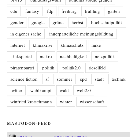
cdu
fantasy
fdp
freiburg
frühling
garten
gender
google
grüne
herbst
hochschulpolitik
in eigener sache
innerparteiliche meinungsbildung
internet
klimakrise
klimaschutz
linke
Linkspartei
makro
nachhaltigkeit
netzpolitik
piratenpartei
politik
politik2.0
rieselfeld
science fiction
sf
sommer
spd
stadt
technik
twitter
wahlkampf
wald
web2.0
winfried kretschmann
winter
wissenschaft
MASTODON-FEED