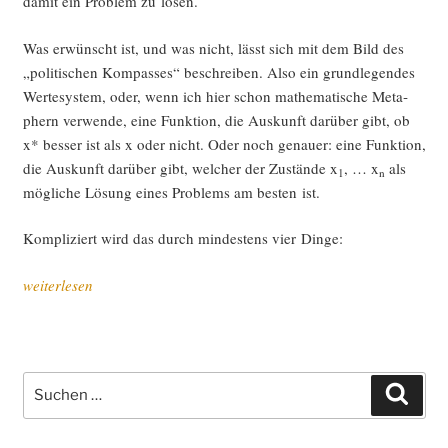
damit ein Pro­blem zu lösen.
Was erwünscht ist, und was nicht, lässt sich mit dem Bild des
„poli­ti­schen Kom­pas­ses“ beschrei­ben. Also ein grund­le­gen­des
Wer­te­sys­tem, oder, wenn ich hier schon mathe­ma­ti­sche Meta­
phern ver­wen­de, eine Funk­ti­on, die Aus­kunft dar­über gibt, ob
x* bes­ser ist als x oder nicht. Oder noch genau­er: eine Funk­ti­on,
die Aus­kunft dar­über gibt, wel­cher der Zustän­de x
, … x
als
1
n
mög­li­che Lösung eines Pro­blems am bes­ten ist.
Kom­pli­ziert wird das durch min­des­tens vier Dinge:
„Uto­
weiterlesen
pie,
Real­
po­
li­
Suche
Such
tik
nach:
und