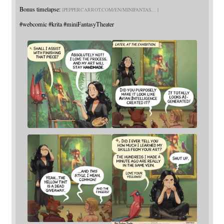
Bonus timelapse:
PEPPERCARROT.COM/EN/MINIFANTAS
#
webcomic
#
krita
#
miniFantasyTheater