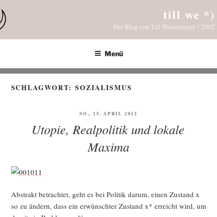
Zum
till we *)
Inhalt
Das Blog von Till Westermayer * 2002
springen
Menü
SCHLAGWORT:
SOZIALISMUS
VERÖFFENTLICHT
SO., 15. APRIL 2012
AM
Utopie, Realpolitik und lokale
Maxima
Abs­trakt betrach­tet, geht es bei Poli­tik dar­um, einen Zustand x
so zu ändern, dass ein erwünsch­ter Zustand x* erreicht wird, um