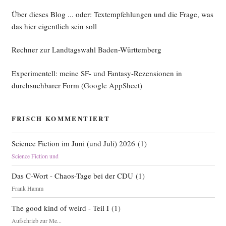
loka­
le
Über dieses Blog ... oder: Textempfehlungen und die Frage, was
Maxi­
das hier eigentlich sein soll
ma“
Rechner zur Landtagswahl Baden-Württemberg
Experimentell: meine SF- und Fantasy-Rezensionen in
durchsuchbarer Form
(Google AppSheet)
FRISCH KOMMENTIERT
Science Fiction im Juni (und Juli) 2026
(
1
)
Science Fiction und
Das C-Wort - Chaos-Tage bei der CDU
(
1
)
Frank Hamm
The good kind of weird - Teil I
(
1
)
Aufschrieb zur Me...