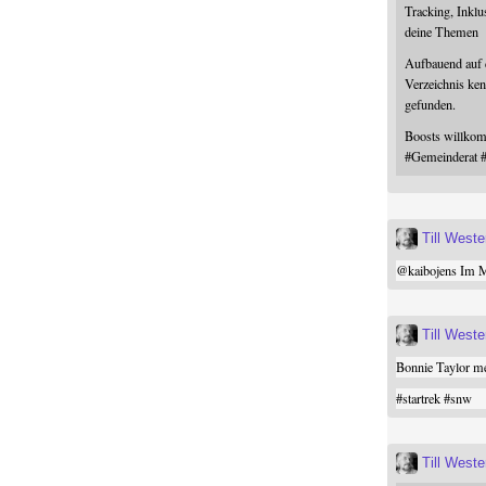
Tracking, Inklu
deine Themen
Aufbauend auf
Verzeichnis ken
gefunden.
Boosts willk
#
Gemeinderat
Till West
@
kaibojens
Im Mi
Till West
Bonnie Taylor me
#
startrek
#
snw
Till West