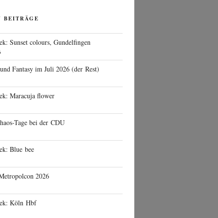
N BEITRÄGE
ek: Sunset colours, Gundelfingen
6
 und Fantasy im Juli 2026 (der Rest)
ek: Maracuja flower
haos-Tage bei der CDU
ek: Blue bee
 Metropolcon 2026
eek: Köln Hbf