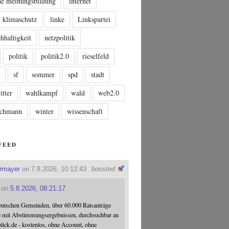
che meinungsbildung
internet
klimaschutz
linke
Linkspartei
hhaltigkeit
netzpolitik
politik
politik2.0
rieselfeld
n
sf
sommer
spd
stadt
itter
wahlkampf
wald
web2.0
tschmann
winter
wissenschaft
FEED
ermayer
on 7.8.2026, 10:12:43
boosted
on
5.8.2026, 08:21:17
eutschen Gemeinden, über 60.000 Ratsanträge
e mit Abstimmungsergebnissen, durchsuchbar an
blick.de - kostenlos, ohne Account, ohne