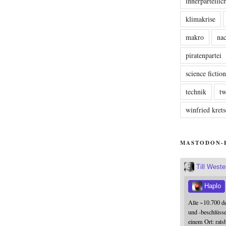
innerparteili
klimakrise
makro
nac
piratenpartei
science fictio
technik
tw
winfried kre
MASTODON-
Till West
Haplo
Alle ~10.700 d
und -beschlüss
einem Ort: rats