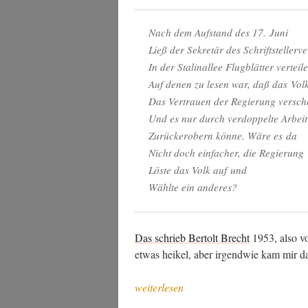
Nach dem Auf­stand des 17. Juni
Ließ der Sekre­tär des Schriftsteller
In der Sta­lin­al­lee Flug­blät­ter verteil
Auf denen zu lesen war, daß das Vol
Das Ver­trau­en der Regie­rung ver­sc
Und es nur durch ver­dop­pel­te Arbeit
Zurück­er­obern kön­ne. Wäre es da
Nicht doch ein­fa­cher, die Regierung
Lös­te das Volk auf und
Wähl­te ein anderes?
Das schrieb Ber­tolt Brecht
1953, also vor
etwas hei­kel, aber irgend­wie kam mir d
„Kei­
weiterlesen
ne