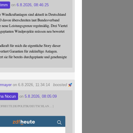
rimm
on
6.8.2026, 08:46:25
 Windkraftanlagen sind aktuell in Deutschland
0 davon überschreiten laut Bundesverband
 neue Leistungsgrenze regelmäßig. Drei Viertel
hgeplanten Windprojekte müssen neu bewertet
dkraft für mich die eigentliche Story dieser
verliert Garantien für zukünftige Anlagen.
ert sie für bereits durchgeplante und genehmigte
ermayer
on 6.8.2026, 11:34:14
boosted
na Nocun
on
5.8.2026, 08:05:09
DFHEUTE.DE/POLITIK/DEUTSCHLAN