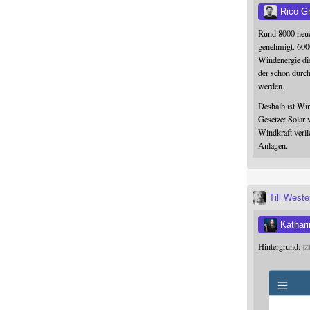
Rico G
Rund 8000 neue
genehmigt. 600
Windenergie die
der schon durc
werden.
Deshalb ist Win
Gesetze: Solar 
Windkraft verli
Anlagen.
Till West
Kathari
Hintergrund:
Z