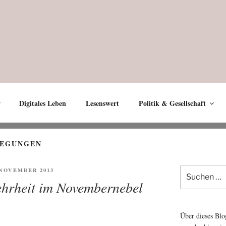
Digitales Leben
Lesenswert
Politik & Gesellschaft
WEGUNGEN
Suche
ENTLICHT
. NOVEMBER 2013
nach:
ehrheit im Novembernebel
Über dieses Blo