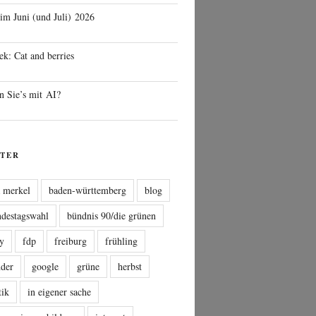
 im Juni (und Juli) 2026
ek: Cat and berries
n Sie’s mit AI?
TER
a merkel
baden-württemberg
blog
ndestagswahl
bündnis 90/die grünen
sy
fdp
freiburg
frühling
nder
google
grüne
herbst
tik
in eigener sache