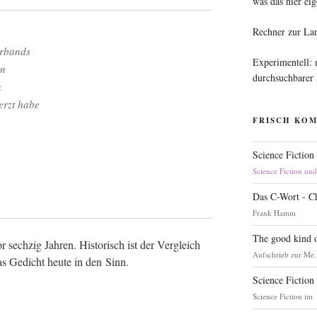
was das hier eig
Rechner zur La
verbands
Experimentell:
en
durchsuchbarer
k
herzt habe
FRISCH KO
Science Fiction
Science Fiction un
Das C-Wort - C
Frank Hamm
The good kind o
 sech­zig Jah­ren. His­to­risch ist der Ver­gleich
Aufschrieb zur Me.
as Gedicht heu­te in den Sinn.
Science Fiction
Science Fiction im