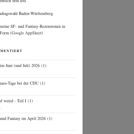
entlich sein soll
ndtagswahl Baden-Württemberg
 meine SF- und Fantasy-Rezensionen in
 Form
(Google AppSheet)
MMENTIERT
 im Juni (und Juli) 2026
(
1
)
d
haos-Tage bei der CDU
(
1
)
f weird - Teil I
(
1
)
..
 und Fantasy im April 2026
(
1
)