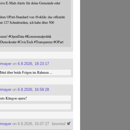
sive E-Mail-Alerts für deine Gemeinde oder
 dem OParl-Standard von
@
okfde
: das offizielle
nt 127 Schnittstellen, ich habe über 500
ommen!
#
OpenData
#
Kommunalpolitik
#
Demokratie
#
CivicTech
#
Transparenz
#
OParl
ermayer
on
6.8.2026, 18:23:17
ttel über beide Folgen im Rahmen ...
ermayer
on
6.8.2026, 16:58:28
ets Klingon opera?
ermayer
on 6.8.2026, 15:07:27
boosted