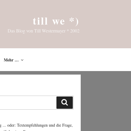
till we *)
Das Blog von Till Westermayer * 2002
Mehr …
Suchen
g ... oder: Textempfehlungen und die Frage,