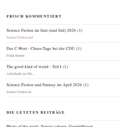
FRISCH KOMMENTIERT
Science Fiction im Juni (und Juli) 2026
(
1
)
Science Fiction und
Das C-Wort - Chaos-Tage bei der CDU
(
1
)
Frank Hamm
The good kind of weird - Teil I
(
1
)
Aufschrieb zur Me...
Science Fiction und Fantasy im April 2026
(
1
)
Science Fiction im
DIE LETZTEN BEITRÄGE
Photo of the week: Sunset colours, Gundelfingen