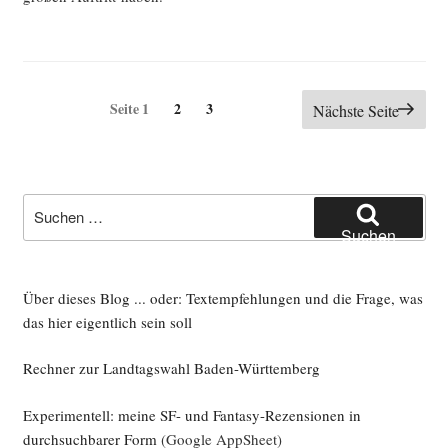
Seitennummerierung
Seite
Seite
Seite
1
2
3
Nächste Seite
der
Beiträge
Suche
nach:
Suchen
Über dieses Blog ... oder: Textempfehlungen und die Frage, was
das hier eigentlich sein soll
Rechner zur Landtagswahl Baden-Württemberg
Experimentell: meine SF- und Fantasy-Rezensionen in
durchsuchbarer Form
(Google AppSheet)