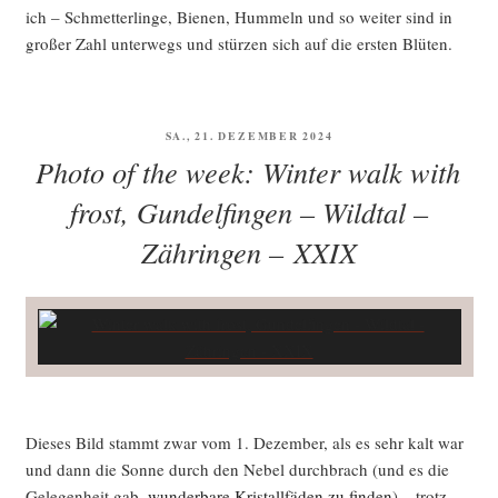
ich – Schmet­ter­lin­ge, Bie­nen, Hum­meln und so wei­ter sind in
gro­ßer Zahl unter­wegs und stür­zen sich auf die ers­ten Blüten.
VERÖFFENTLICHT
SA., 21. DEZEMBER 2024
AM
Photo of the week: Winter walk with
frost, Gundelfingen – Wildtal –
Zähringen – XXIX
Die­ses Bild stammt zwar vom 1. Dezem­ber, als es sehr kalt war
und dann die Son­ne durch den Nebel durch­brach (und es die
Gele­gen­heit gab,
wun­der­ba­re Kris­tall­fä­den zu fin­den
) – trotz­