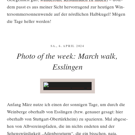
dem passt es aus mei­ner Sicht her­vor­ra­gend zur heu­ti­gen Win­
ter­som­mer­son­nen­wen­de auf der nörd­li­chen Halb­ku­gel! Mögen
die Tage hel­ler werden!
VERÖFFENTLICHT
SA., 6. APRIL 2024
AM
Photo of the week: March walk,
Esslingen
Anfang März nut­ze ich einen der son­ni­gen Tage, um durch die
Wein­ber­ge ober­halb von Ess­lin­gen (bzw. genau­er gesagt: hier
ober­halb von Stutt­gart-Ober­türk­heim) zu spa­zie­ren. Mal abge­se­
hen von Alb­ver­eins­pfa­den, die im nichts ende­ten und der
Sehens­wür­dig­keit „Ailen­berg­turm“, die ein biss­chen, naja,