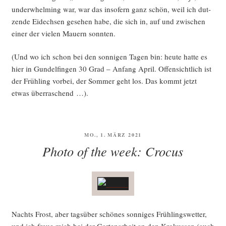
under­whel­ming war, war das inso­fern ganz schön, weil ich dut­
zen­de Eidech­sen gese­hen habe, die sich in, auf und zwi­schen
einer der vie­len Mau­ern sonnten.
(Und wo ich schon bei den son­ni­gen Tagen bin: heu­te hat­te es
hier in Gun­del­fin­gen 30 Grad – Anfang April. Offen­sicht­lich ist
der Früh­ling vor­bei, der Som­mer geht los. Das kommt jetzt
etwas überraschend …).
VERÖFFENTLICHT
MO., 1. MÄRZ 2021
AM
Photo of the week: Crocus
Nachts Frost, aber tags­über schö­nes son­ni­ges Früh­lings­wet­ter,