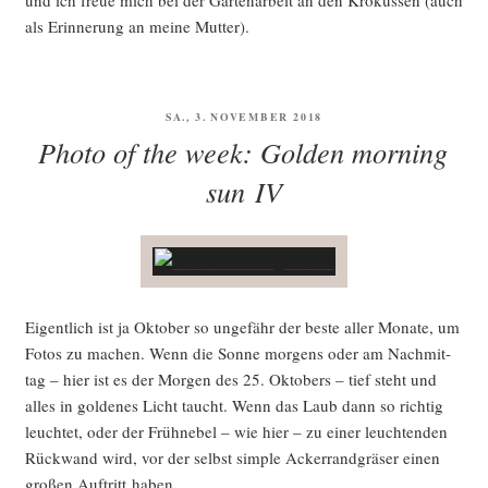
und ich freue mich bei der Gar­ten­ar­beit an den Kro­kus­sen (auch
als Erin­ne­rung an mei­ne Mutter).
VERÖFFENTLICHT
SA., 3. NOVEMBER 2018
AM
Photo of the week: Golden morning
sun IV
Eigent­lich ist ja Okto­ber so unge­fähr der bes­te aller Mona­te, um
Fotos zu machen. Wenn die Son­ne mor­gens oder am Nach­mit­
tag – hier ist es der Mor­gen des 25. Okto­bers – tief steht und
alles in gol­de­nes Licht taucht. Wenn das Laub dann so rich­tig
leuch­tet, oder der Früh­ne­bel – wie hier – zu einer leuch­ten­den
Rück­wand wird, vor der selbst simp­le Acker­rand­grä­ser einen
gro­ßen Auf­tritt haben.