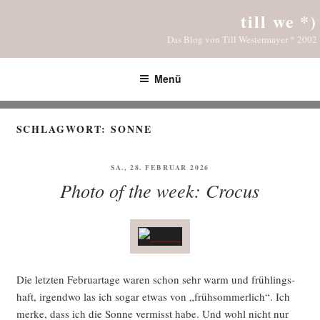
Zum
till we *)
Inhalt
Das Blog von Till Westermayer * 2002
springen
Menü
SCHLAGWORT:
SONNE
VERÖFFENTLICHT
SA., 28. FEBRUAR 2026
AM
Photo of the week: Crocus
Die letz­ten Febru­ar­ta­ge waren schon sehr warm und früh­lings­
haft, irgend­wo las ich sogar etwas von „früh­som­mer­lich“. Ich
mer­ke, dass ich die Son­ne ver­misst habe. Und wohl nicht nur