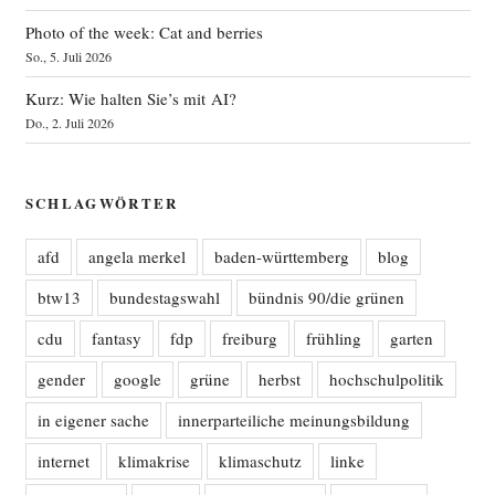
Photo of the week: Cat and berries
So., 5. Juli 2026
Kurz: Wie halten Sie’s mit AI?
Do., 2. Juli 2026
SCHLAGWÖRTER
afd
angela merkel
baden-württemberg
blog
btw13
bundestagswahl
bündnis 90/die grünen
cdu
fantasy
fdp
freiburg
frühling
garten
gender
google
grüne
herbst
hochschulpolitik
in eigener sache
innerparteiliche meinungsbildung
internet
klimakrise
klimaschutz
linke