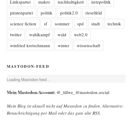
Linkspartei
makro
nachhaltigkeit
netzpolitik
piratenpartei
politik
politik2.0
rieselfeld
science fiction
sf
sommer
spd
stadt
technik
twitter
wahlkampf
wald
web2.0
winfried kretschmann
winter
wissenschaft
MASTODON-FEED
Loa­ding Mast­o­don feed…
Mein Mast­o­don-Account:
@_tillwe_@mastodon.social
Mein Blog ist aktu­ell nicht auf Mast­o­don zu fin­den. Alter­na­ti­ve:
Benach­rich­ti­gung per Mail oder das gute alte
RSS
.