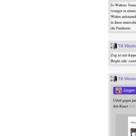
Jo Waltons Vened
weniger in einem
Welten aufeinand
in ihren untersch
die Pandemie.
Till West
Zug ist mit dopp
Bright side: son
Till West
Jürgen
Urteil gegen j
den Knast
TAZ