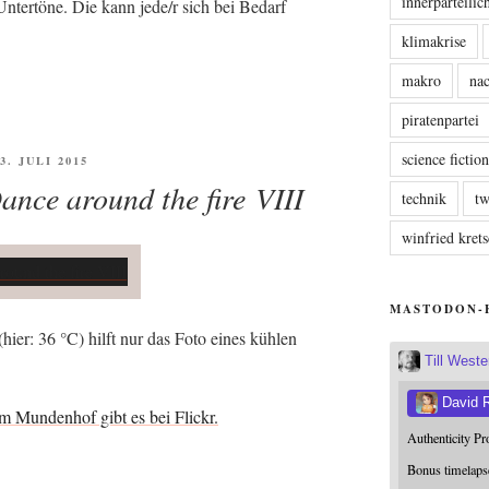
innerparteili
e Unter­tö­ne. Die kann jede/r sich bei Bedarf
klimakrise
makro
nac
piratenpartei
science fictio
ÖFFENTLICHT
 3. JULI 2015
ance around the fire VIII
technik
tw
winfried kre
MASTODON-
n (hier: 36 °C) hilft nur das Foto eines küh­len
Till West
David 
 Mun­den­hof gibt es bei Flickr.
Authenticity P
Bonus timelaps