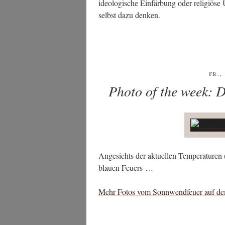
ideo­lo­gi­sche Ein­fär­bung oder reli­giö­s
selbst dazu denken.
VER
FR.,
AM
Photo of the week: D
Ange­sichts der aktu­el­len Tem­pe­ra­tu­re
blau­en Feuers …
Mehr Fotos vom Sonn­wend­feu­er auf dem