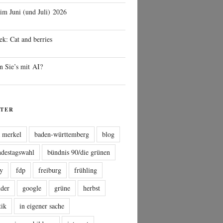
 im Juni (und Juli) 2026
ek: Cat and berries
n Sie’s mit AI?
TER
a merkel
baden-württemberg
blog
ndestagswahl
bündnis 90/die grünen
sy
fdp
freiburg
frühling
nder
google
grüne
herbst
tik
in eigener sache