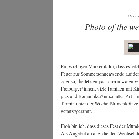
VERÖ
SO., 
AM
Photo of the we
Ein wich­ti­ger Mar­ker dafür, dass es jetz
Feu­er zur Som­mer­son­nen­wen­de auf dem
oder so, die letz­ten paar davon waren wir
Freiburger*innen, vie­le Fami­li­en mit 
pies und Romantiker*innen aller Art – 
Ter­min unter der Woche Blu­men­krän­ze 
getanzt/gerannt.
Froh bin ich, dass die­ses Fest der Mun­den­h
Als Ange­bot an alle, die den Wech­sel der