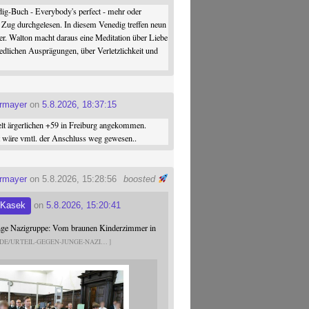
ig-Buch - Everybody's perfect - mehr oder
 Zug durchgelesen. In diesem Venedig treffen neun
er. Walton macht daraus eine Meditation über Liebe
iedlichen Ausprägungen, über Verletzlichkeit und
ermayer
on
5.8.2026, 18:37:15
elt ärgerlichen +59 in Freiburg angekommen.
st wäre vmtl. der Anschluss weg gewesen..
ermayer
on 5.8.2026, 15:28:56
boosted
 Kasek
on
5.8.2026, 15:20:41
unge Nazigruppe: Vom braunen Kinderzimmer in
.DE/URTEIL-GEGEN-JUNGE-NAZI