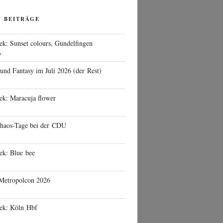
N BEITRÄGE
ek: Sunset colours, Gundelfingen
6
 und Fantasy im Juli 2026 (der Rest)
ek: Maracuja flower
haos-Tage bei der CDU
ek: Blue bee
 Metropolcon 2026
eek: Köln Hbf