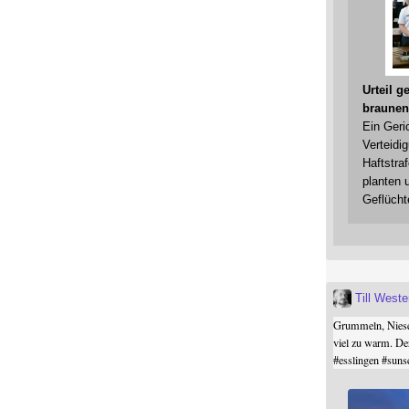
Urteil 
braunen
Ein Geri
Verteidi
Haftstraf
planten 
Geflücht
Till West
Grummeln, Niesel
viel zu warm. De
#
esslingen
#
suns