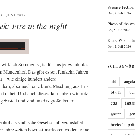
Science Fiction
Do., 9. Juli 2026
FFENTLICHT
26. JUNI 2016
ek: Fire in the night
Photo of the we
So., 5. Juli 2026
Kurz: Wie halte
Do., 2. Juli 2026
t wirk­lich Som­mer ist, ist für uns jedes Jahr das
SCHLAGWÖR
 Mun­den­hof. Das gibt es seit fünf­zehn Jah­ren
 – wie eini­ge hun­dert ande­re
afd
angel
Kin­dern, aber auch eine bun­te Mischung aus Hip­
btw13
bu
mit dabei. Und auch
die­ses Jahr
haben wir trotz
gebas­telt und sind um das gro­ße Feu­er
cdu
fanta
garten
ge
of als städ­ti­sche Gesell­schaft ver­an­stal­tet.
hochschulpoli
 Jah­res­zei­ten bewusst mar­kie­ren wol­len, ohne