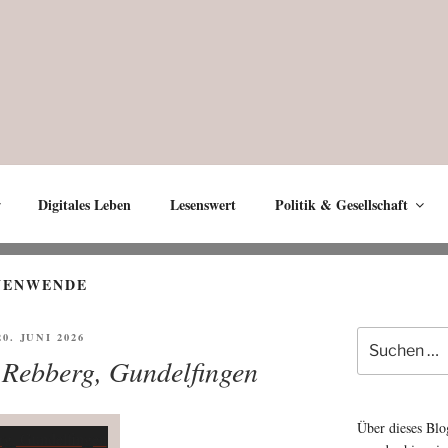
Digitales Leben
Lesenswert
Politik & Gesellschaft
NENWENDE
Suche
FFENTLICHT
20. JUNI 2026
nach:
 Rebberg, Gundelfingen
Über dieses Blo