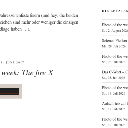
DIE LETZTE
­res­zei­ten­fes­te fei­ern (und hey: die bei­den
i­chen sind mehr oder weni­ger die ein­zi­gen
Photo of the we
rund­la­ge haben …).
So., 2. August 202
Science Fiction
Mi., 29. Juli 2026
Photo of the we
FFENTLICHT
So., 26. Juli 2026
21. JUNI 2017
 week: The fire X
Das C‑Wort – C
Sa., 25. Juli 2026
Photo of the we
So., 19. Juli 2026
Aufschrieb zur
So., 12. Juli 2026
Photo of the w
So., 12. Juli 2026