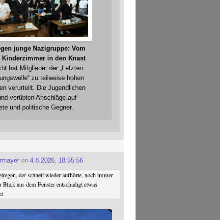
gegen junge Nazigruppe: Vom
 Kinderzimmer in den Knast
cht hat Mitglieder der „Letzten
gungswelle“ zu teilweise hohen
en verurteilt. Die Jugendlichen
und verübten Anschläge auf
ete und politische Gegner.
ermayer
on
4.8.2026, 18:55:56
regen, der schnell wieder aufhörte, noch immer
r Blick aus dem Fenster entschädigt etwas.
et