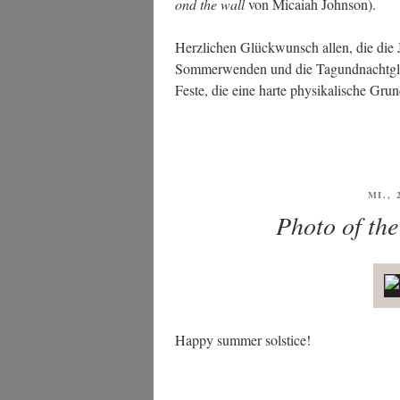
ond the wall
von Micai­ah Johnson).
Herz­li­chen Glück­wunsch allen, die die Jah
Som­mer­wen­den und die Tag­und­nacht­gle
Fes­te, die eine har­te phy­si­ka­li­sche G
VERÖ
MI., 
AM
Photo of the
Hap­py sum­mer solstice!