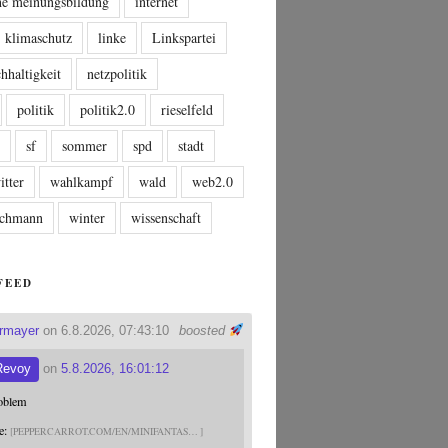
che meinungsbildung
internet
klimaschutz
linke
Linkspartei
hhaltigkeit
netzpolitik
politik
politik2.0
rieselfeld
n
sf
sommer
spd
stadt
itter
wahlkampf
wald
web2.0
tschmann
winter
wissenschaft
FEED
ermayer
on 6.8.2026, 07:43:10
boosted
Revoy
on
5.8.2026, 16:01:12
roblem
e:
PEPPERCARROT.COM/EN/MINIFANTAS