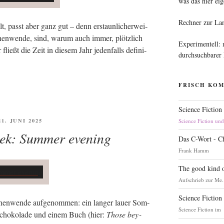
was das hier eig
Rechner zur La
, passt aber ganz gut – denn erstaun­li­cher­wei­
en­wen­de, sind, war­um auch immer, plötz­lich
Experimentell:
ießt die Zeit in die­sem Jahr jeden­falls defi­ni­
durchsuchbarer
FRISCH KO
Science Fiction
FFENTLICHT
21. JUNI 2025
Science Fiction un
eek: Summer evening
Das C-Wort - C
Frank Hamm
The good kind o
Aufschrieb zur Me.
Science Fiction
­nen­wen­de auf­ge­nom­men: ein lan­ger lau­er Som­
Science Fiction im
cho­ko­la­de und einem Buch (hier:
Tho­se bey­