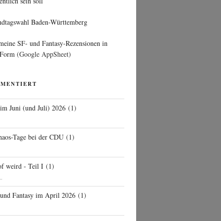
entlich sein soll
ndtagswahl Baden-Württemberg
 meine SF- und Fantasy-Rezensionen in
 Form
(Google AppSheet)
MMENTIERT
 im Juni (und Juli) 2026
(
1
)
d
haos-Tage bei der CDU
(
1
)
f weird - Teil I
(
1
)
..
 und Fantasy im April 2026
(
1
)