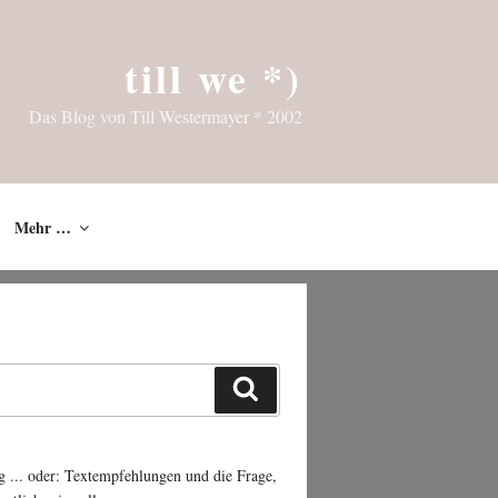
till we *)
Das Blog von Till Westermayer * 2002
Mehr …
Suchen
g ... oder: Textempfehlungen und die Frage,