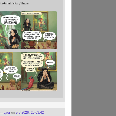
ita
#
miniFantasyTheater
ermayer
on
5.8.2026, 20:03:42