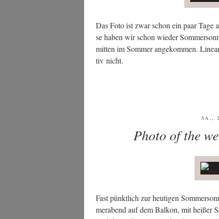
Das Foto ist zwar schon ein paar Tage alt
se haben wir schon wie­der Som­mer­son­n
mit­ten im Som­mer ange­kom­men. Line­ar fl
tiv nicht.
VERÖ
SA., 
AM
Photo of the w
Fast pünkt­lich zur heu­ti­gen Som­mer­son
mer­abend auf dem Bal­kon, mit hei­ßer S