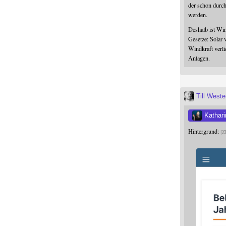
der schon durc
werden.
Deshalb ist Win
Gesetze: Solar 
Windkraft verli
Anlagen.
Till West
Kathari
Hintergrund:
Z