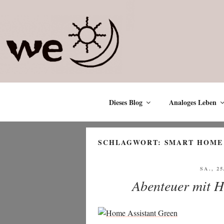
Zum
Inhalt
springen
Dieses Blog
Analoges Leben
SCHLAGWORT:
SMART HOME
VERÖF
SA., 2
AM
Abenteuer mit H