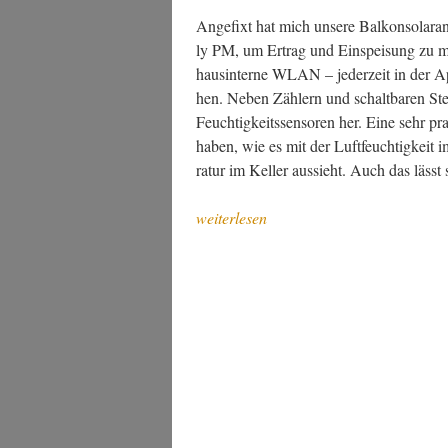
Ange­fixt hat mich unse­re Bal­kon­so­lar­
ly PM, um Ertrag und Ein­spei­sung zu me
haus­in­ter­ne WLAN – jeder­zeit in der A
hen. Neben Zäh­lern und schalt­ba­ren Stec
Feuch­tig­keits­sen­so­ren her. Eine sehr p
haben, wie es mit der Luft­feuch­tig­ke
ra­tur im Kel­ler aus­sieht. Auch das läss
„Aben­
weiterlesen
teu­
er
mit
Home
Assistant
Green“