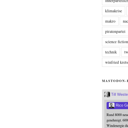
innerparteili
klimakrise
makro
nac
piratenpartei
science fictio
technik
tw
winfried kre
MASTODON-
Till West
Rico G
Rund 8000 neue
genehmigt. 600
Windenergie die