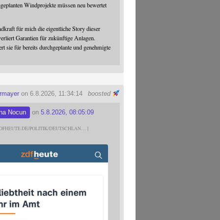
hgeplanten Windprojekte müssen neu bewertet
dkraft für mich die eigentliche Story dieser
verliert Garantien für zukünftige Anlagen.
ert sie für bereits durchgeplante und genehmigte
ermayer
on 6.8.2026, 11:34:14
boosted
na Nocun
on
5.8.2026, 08:05:09
DFHEUTE.DE/POLITIK/DEUTSCHLAN