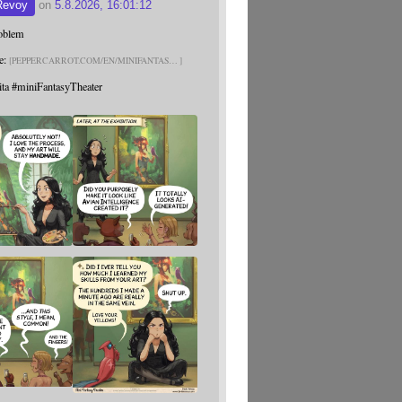
Revoy
on
5.8.2026, 16:01:12
roblem
e:
PEPPERCARROT.COM/EN/MINIFANTAS
ita
#
miniFantasyTheater