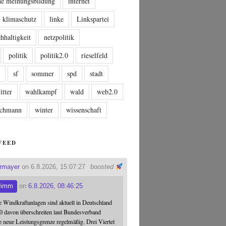
che meinungsbildung
internet
klimaschutz
linke
Linkspartei
hhaltigkeit
netzpolitik
politik
politik2.0
rieselfeld
n
sf
sommer
spd
stadt
itter
wahlkampf
wald
web2.0
tschmann
winter
wissenschaft
FEED
ermayer
on 6.8.2026, 15:07:27
boosted
rimm
on
6.8.2026, 08:46:25
 Windkraftanlagen sind aktuell in Deutschland
0 davon überschreiten laut Bundesverband
 neue Leistungsgrenze regelmäßig. Drei Viertel