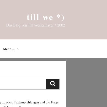
till we *)
Das Blog von Till Westermayer * 2002
Mehr …
Suchen
g ... oder: Textempfehlungen und die Frage,