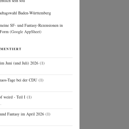
entlich sein soll
ndtagswahl Baden-Württemberg
 meine SF- und Fantasy-Rezensionen in
 Form
(Google AppSheet)
MMENTIERT
 im Juni (und Juli) 2026
(
1
)
d
haos-Tage bei der CDU
(
1
)
f weird - Teil I
(
1
)
..
 und Fantasy im April 2026
(
1
)