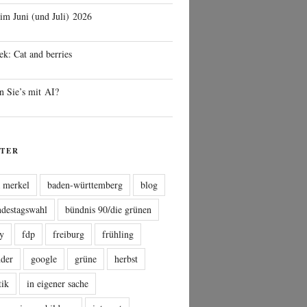
 im Juni (und Juli) 2026
ek: Cat and berries
n Sie’s mit AI?
TER
a merkel
baden-württemberg
blog
ndestagswahl
bündnis 90/die grünen
sy
fdp
freiburg
frühling
nder
google
grüne
herbst
tik
in eigener sache