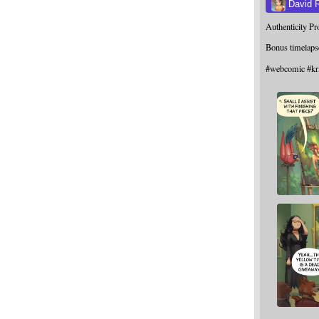
David 
Authenticity P
Bonus timelaps
#
webcomic
#
kr