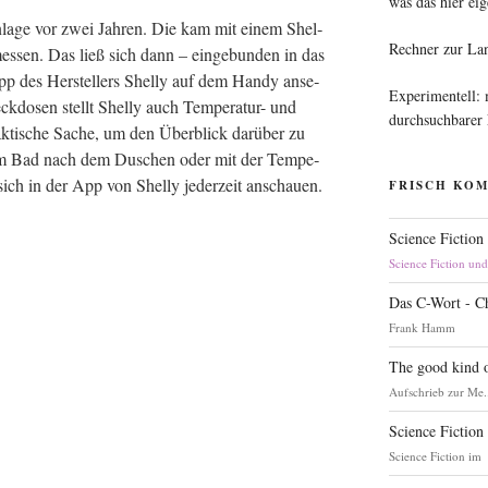
was das hier eig
an­la­ge vor zwei Jah­ren. Die kam mit einem Shel­
Rechner zur La
s­sen. Das ließ sich dann – ein­ge­bun­den in das
pp des Her­stel­lers Shel­ly auf dem Han­dy anse­
Experimentell:
k­do­sen stellt Shel­ly auch Tem­pe­ra­tur- und
durchsuchbarer
rak­ti­sche Sache, um den Über­blick dar­über zu
it im Bad nach dem Duschen oder mit der Tem­pe­
t sich in der App von Shel­ly jeder­zeit anschauen.
FRISCH KO
Science Fiction
Science Fiction un
Das C-Wort - C
Frank Hamm
The good kind o
Aufschrieb zur Me.
Science Fiction
Science Fiction im