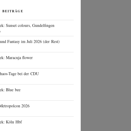
N BEITRÄGE
ek: Sunset colours, Gundelfingen
6
 und Fantasy im Juli 2026 (der Rest)
ek: Maracuja flower
haos-Tage bei der CDU
ek: Blue bee
 Metropolcon 2026
eek: Köln Hbf