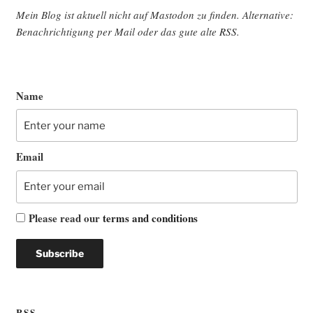
Mein Blog ist aktu­ell nicht auf Mast­o­don zu fin­den. Alter­na­ti­ve:
Benach­rich­ti­gung per Mail oder das gute alte
RSS
.
Name
Email
Please read our
terms and conditions
RSS