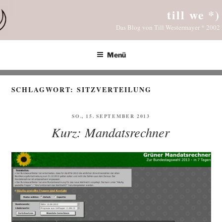
Zum
till we *)
Inhalt
Das Blog von Till Westermayer * 2002
springen
Menü
SCHLAGWORT:
SITZVERTEILUNG
VERÖFFENTLICHT
SO., 15. SEPTEMBER 2013
AM
Kurz: Mandatsrechner