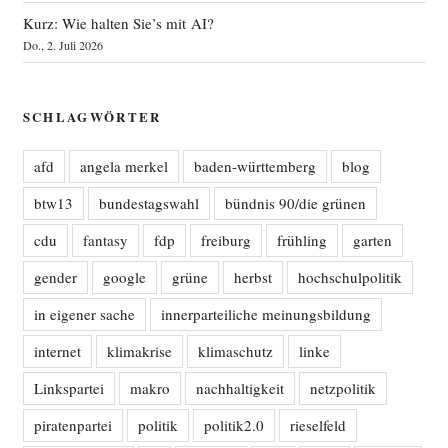
Kurz: Wie halten Sie’s mit AI?
Do., 2. Juli 2026
SCHLAGWÖRTER
afd
angela merkel
baden-württemberg
blog
btw13
bundestagswahl
bündnis 90/die grünen
cdu
fantasy
fdp
freiburg
frühling
garten
gender
google
grüne
herbst
hochschulpolitik
in eigener sache
innerparteiliche meinungsbildung
internet
klimakrise
klimaschutz
linke
Linkspartei
makro
nachhaltigkeit
netzpolitik
piratenpartei
politik
politik2.0
rieselfeld