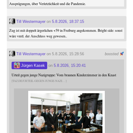
Ausprägungen, über Verletzlichkeit und die Pandemie.
Till Westermayer
on
5.8.2026, 18:37:15
Zug ist mit doppelt ärgerlichen +59 in Freiburg angekommen. Bright side: sonst
wäre vmtl. der Anschluss weg gewesen..
Till Westermayer
on 5.8.2026, 15:28:56
boosted
Jürgen Kasek
on
5.8.2026, 15:20:41
Urteil gegen junge Nazigruppe: Vom braunen Kinderzimmer in den Knast
TAZ.DE/URTEIL-GEGEN-JUNGE-NAZI