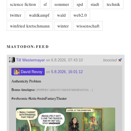
science fiction
sf
sommer
spd
stadt
technik
twitter
wahlkampf
wald
web2.0
winfried kretschmann
winter
wissenschaft
MASTODON-FEED
Till Westermayer
on 6.8.2026, 07:43:10
boosted
David Revoy
on
5.8.2026, 16:01:12
Authenticity Problem
Bonus timelapse:
PEPPERCARROT.COM/EN/MINIFANTAS
#
webcomic
#
krita
#
miniFantasyTheater