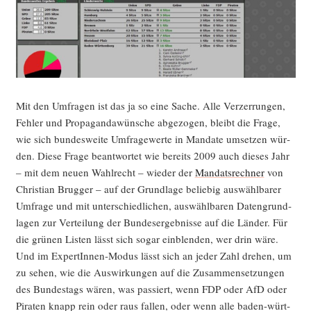
Mit den Umfra­gen ist das ja so eine Sache. Alle Ver­zer­run­gen,
Feh­ler und Pro­pa­gan­da­wün­sche abge­zo­gen, bleibt die Fra­ge,
wie sich bun­des­wei­te Umfra­ge­wer­te in Man­da­te umset­zen wür­
den. Die­se Fra­ge beant­wor­tet wie bereits 2009 auch die­ses Jahr
– mit dem neu­en Wahl­recht – wie­der der
Man­dats­rech­ner
von
Chris­ti­an Brug­ger – auf der Grund­la­ge belie­big aus­wähl­ba­rer
Umfra­ge und mit unter­schied­li­chen, aus­wähl­ba­ren Daten­grund­
la­gen zur Ver­tei­lung der Bun­des­er­geb­nis­se auf die Län­der. Für
die grü­nen Lis­ten lässt sich sogar ein­blen­den, wer drin wäre.
Und im Exper­tIn­nen-Modus lässt sich an jeder Zahl dre­hen, um
zu sehen, wie die Aus­wir­kun­gen auf die Zusam­men­set­zun­gen
des Bun­des­tags wären, was pas­siert, wenn FDP oder AfD oder
Pira­ten knapp rein oder raus fal­len, oder wenn alle baden-würt­