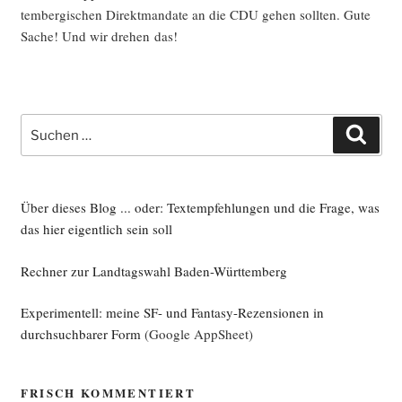
tem­ber­gi­schen Direkt­man­da­te an die CDU gehen soll­ten. Gute
Sache! Und wir dre­hen das!
Suche
Such
nach:
Über dieses Blog ... oder: Textempfehlungen und die Frage, was
das hier eigentlich sein soll
Rechner zur Landtagswahl Baden-Württemberg
Experimentell: meine SF- und Fantasy-Rezensionen in
durchsuchbarer Form
(Google AppSheet)
FRISCH KOMMENTIERT