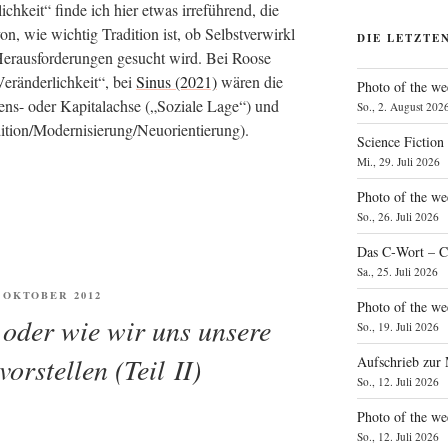
lich­keit“ fin­de ich hier etwas irre­füh­rend, die
, wie wich­tig Tra­di­ti­on ist, ob Selbst­ver­wirk­l
DIE LETZTE
er­aus­for­de­run­gen gesucht wird. Bei Roo­se
r­än­der­lich­keit“, bei
Sinus (2021)
wären die
Photo of the we
ns- oder Kapi­tal­ach­se („Sozia­le Lage“) und
So., 2. August 202
radition/Modernisierung/Neuorientierung).
Science Fiction
Mi., 29. Juli 2026
Photo of the we
So., 26. Juli 2026
Das C‑Wort – C
Sa., 25. Juli 2026
ENTLICHT
. OKTOBER 2012
Photo of the we
 oder wie wir uns unsere
So., 19. Juli 2026
orstellen (Teil II)
Aufschrieb zur
So., 12. Juli 2026
Photo of the w
So., 12. Juli 2026