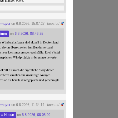
ets Klingon opera?
ermayer
on 6.8.2026, 15:07:27
boosted
rimm
on
6.8.2026, 08:46:25
 Windkraftanlagen sind aktuell in Deutschland
0 davon überschreiten laut Bundesverband
 neue Leistungsgrenze regelmäßig. Drei Viertel
hgeplanten Windprojekte müssen neu bewertet
dkraft für mich die eigentliche Story dieser
verliert Garantien für zukünftige Anlagen.
ert sie für bereits durchgeplante und genehmigte
ermayer
on 6.8.2026, 11:34:14
boosted
na Nocun
on
5.8.2026, 08:05:09