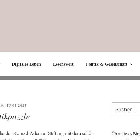
Digitales Leben
Lesenswert
Politik & Gesellschaft
Suche
FFENTLICHT
19. JUNI 2025
nach:
tikpuzzle
die der Kon­rad-Ade­naur-Stif­tung mit dem schö­
Über dieses Blo