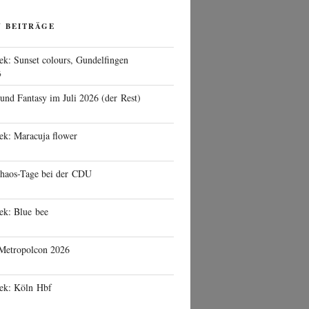
N BEITRÄGE
ek: Sunset colours, Gundelfingen
6
 und Fantasy im Juli 2026 (der Rest)
ek: Maracuja flower
haos-Tage bei der CDU
ek: Blue bee
 Metropolcon 2026
eek: Köln Hbf