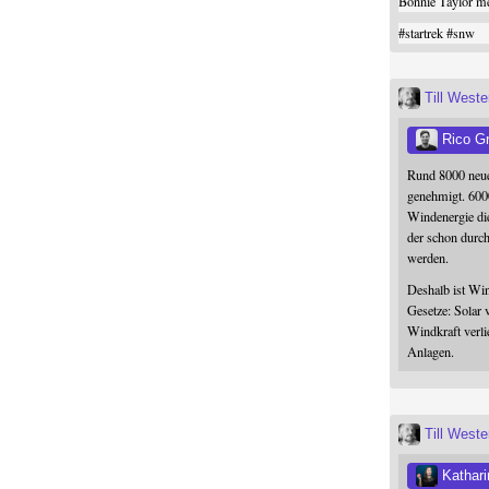
Bonnie Taylor me
#
startrek
#
snw
Till West
Rico G
Rund 8000 neue
genehmigt. 600
Windenergie die
der schon durc
werden.
Deshalb ist Win
Gesetze: Solar 
Windkraft verli
Anlagen.
Till West
Kathari