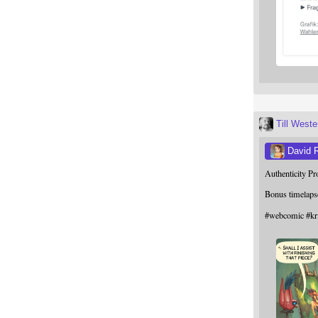
Till West
David 
Authenticity P
Bonus timelaps
#
webcomic
#
kr