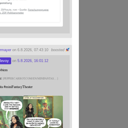
ermayer
on 6.8.2026, 07:43:10
boosted
Revoy
on
5.8.2026, 16:01:12
roblem
e:
PEPPERCARROT.COM/EN/MINIFANTAS
ita
#
miniFantasyTheater