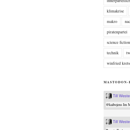
innerparteili
klimakrise
makro
nac
piratenpartei
science fictio
technik
tw
winfried kre
MASTODON-
Till West
@
kaibojens
Im Mi
Till West