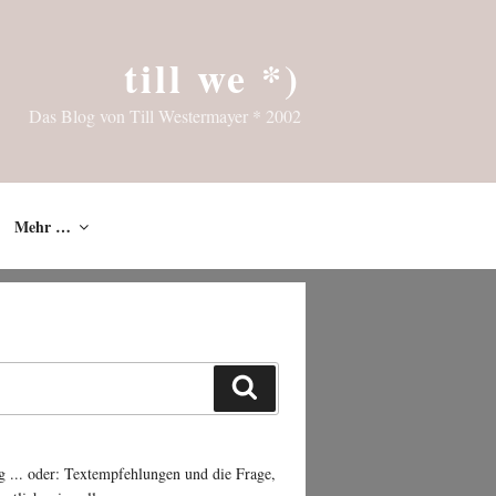
till we *)
Das Blog von Till Westermayer * 2002
Mehr …
Suchen
g ... oder: Textempfehlungen und die Frage,