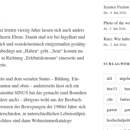
Science Fiction
Do., 9. Juli 2026
s
Photo of the we
So., 5. Juli 2026
er letz­ten vier­zig Jah­re las­sen sich auch anders
­che­ren Ebe­ne. Damit sind wir bei Ingel­hart und
Kurz: Wie halte
­lich und sozio­kö­no­misch eini­ger­ma­ßen gesät­tig­
Do., 2. Juli 2026
t unbe­dingt um „Haben“ geht. „Sein“ kommt ins
s, in Rich­tung „Erleb­nis­kon­sum“ einer­seits und
SCHLAGWÖR
eits.
afd
angel
seits und dem sozia­len Sta­tus – Bil­dung, Ein­
unten und oben – ande­rer­seits lässt sich ein
btw13
bu
gs­in­sti­tut SINUS hat das gemacht (und Bour­dieu
cdu
fanta
nde­re auch) – übri­gens wohl aus der Beob­ach­
­fe­ren­zen der Bewe­gun­gen der 1980er Jah­re sich
garten
ge
ter­schie­den, in unter­schied­li­chen Lebens­stil­prä­
hochschulpoli
Schluss sind dann Wohn­zim­mer­ka­ta­lo­ge