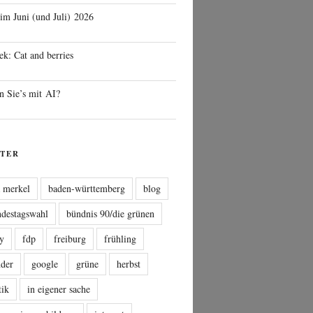
 im Juni (und Juli) 2026
ek: Cat and berries
n Sie’s mit AI?
TER
a merkel
baden-württemberg
blog
ndestagswahl
bündnis 90/die grünen
sy
fdp
freiburg
frühling
nder
google
grüne
herbst
tik
in eigener sache