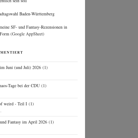
entlich sein soll
ndtagswahl Baden-Württemberg
 meine SF- und Fantasy-Rezensionen in
 Form
(Google AppSheet)
MMENTIERT
 im Juni (und Juli) 2026
(
1
)
d
haos-Tage bei der CDU
(
1
)
f weird - Teil I
(
1
)
..
 und Fantasy im April 2026
(
1
)