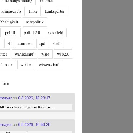
che meinungsbildung
internet
klimaschutz
linke
Linkspartei
hhaltigkeit
netzpolitik
politik
politik2.0
rieselfeld
n
sf
sommer
spd
stadt
itter
wahlkampf
wald
web2.0
tschmann
winter
wissenschaft
FEED
ermayer
on
6.8.2026, 18:23:17
ttel über beide Folgen im Rahmen ...
ermayer
on
6.8.2026, 16:58:28