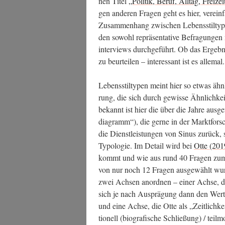
nen Titel
„Poli­tik, Beruf, All­tag, Frei­zei
gen ande­ren Fra­gen geht es hier, ver­ei
Zusam­men­hang zwi­schen Lebens­stil­ty­p
den sowohl reprä­sen­ta­ti­ve Befra­gun­gen
in­ter­views durch­ge­führt. Ob das Ergeb­nis
zu beur­tei­len – inter­es­sant ist es allemal.
Lebens­stil­ty­pen meint hier so etwas ähn
rung, die sich durch gewis­se Ähn­lich­kei
bekannt ist hier die über die Jah­re aus­ge­f
dia­gramm“), die ger­ne in der Markt­for­s
die Dienst­leis­tun­gen von Sinus zurück, s
Typo­lo­gie. Im Detail wird bei
Otte (201
kommt und wie aus rund 40 Fra­gen zum Leb
von nur noch 12 Fra­gen aus­ge­wählt wur­
zwei Ach­sen anord­nen – einer Ach­se, di
sich je nach Aus­prä­gung dann den Wer­ten
und eine Ach­se, die Otte als „Zeit­lich­ke
tio­nell (bio­gra­fi­sche Schlie­ßung) / teil­