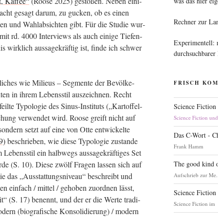
t, Kaf­fee“
(Roo­se 2025) gesto­ßen. Neben eini­
was das hier eig
n­facht gesagt dar­um, zu gucken, ob es einen
Rechner zur La
en und Wahl­ab­sich­ten gibt. Für die Stu­die wur­
 mit rd. 4000 Inter­views als auch eini­ge Tie­fen­
Experimentell:
 wirk­lich aus­sa­ge­kräf­tig ist, fin­de ich schwer
durchsuchbarer
­li­ches wie Milieus – Seg­men­te der Bevöl­ke­
FRISCH KO
­ten in ihrem Lebens­stil aus­zeich­nen. Recht
eil­te Typo­lo­gie des Sinus-Insti­tuts („Kar­tof­fel­
Science Fiction
chung ver­wen­det wird. Roo­se greift nicht auf
Science Fiction un
on­dern setzt auf eine von Otte ent­wi­ckel­te
Das C-Wort - C
9)
beschrie­ben, wie die­se Typo­lo­gie zustan­de
Frank Hamm
ens­stil ein halb­wegs aus­sa­ge­kräf­ti­ges Set
The good kind o
de (S. 10). Die­se zwölf Fra­gen las­sen sich auf
e das „Aus­stat­tungs­ni­veau“ beschreibt und
Aufschrieb zur Me.
 ein­fach / mit­tel / geho­ben zuord­nen lässt,
Science Fiction
it“ (S. 17) benennt, und der er die Wer­te tra­di­
Science Fiction im
mo­dern (bio­gra­fi­sche Kon­so­li­die­rung) / modern