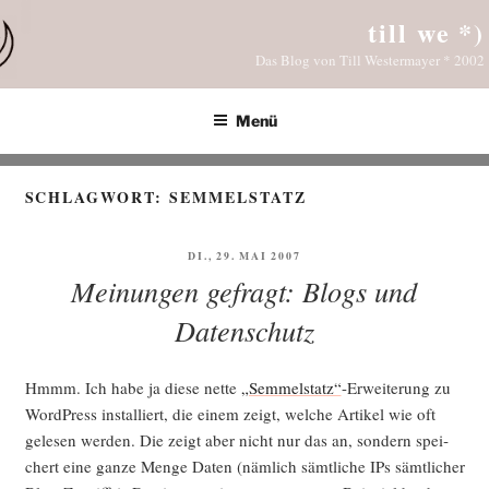
Zum
till we *)
Inhalt
Das Blog von Till Westermayer * 2002
springen
Menü
SCHLAGWORT:
SEMMELSTATZ
VERÖFFENTLICHT
DI., 29. MAI 2007
AM
Meinungen gefragt: Blogs und
Datenschutz
Hmmm. Ich habe ja die­se net­te
„Sem­mel­statz“
-Erwei­te­rung zu
Word­Press instal­liert, die einem zeigt, wel­che Arti­kel wie oft
gele­sen wer­den. Die zeigt aber nicht nur das an, son­dern spei­
chert eine gan­ze Men­ge Daten (näm­lich sämt­li­che IPs sämt­li­cher