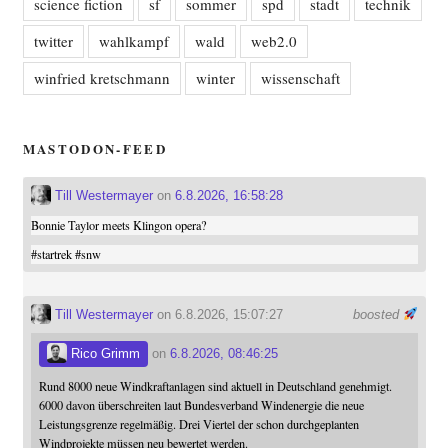
science fiction
sf
sommer
spd
stadt
technik
twitter
wahlkampf
wald
web2.0
winfried kretschmann
winter
wissenschaft
MASTODON-FEED
Till Westermayer
on
6.8.2026, 16:58:28
Bonnie Taylor meets Klingon opera?
#
startrek
#
snw
Till Westermayer
on 6.8.2026, 15:07:27
boosted
Rico Grimm
on
6.8.2026, 08:46:25
Rund 8000 neue Windkraftanlagen sind aktuell in Deutschland genehmigt.
6000 davon überschreiten laut Bundesverband Windenergie die neue
Leistungsgrenze regelmäßig. Drei Viertel der schon durchgeplanten
Windprojekte müssen neu bewertet werden.