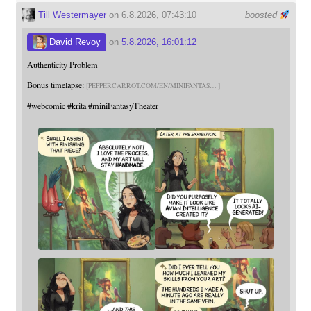
Till Westermayer
on 6.8.2026, 07:43:10
boosted
David Revoy
on
5.8.2026, 16:01:12
Authenticity Problem
Bonus timelapse:
PEPPERCARROT.COM/EN/MINIFANTAS
#
webcomic
#
krita
#
miniFantasyTheater