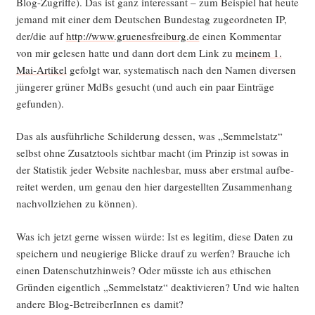
Blog-Zugrif­fe). Das ist ganz inter­es­sant – zum Bei­spiel hat heu­te
jemand mit einer dem Deut­schen Bun­des­tag zuge­ord­ne­ten IP,
der/die auf
http://www.gruenesfreiburg.de
einen Kom­men­tar
von mir gele­sen hat­te und dann dort dem Link zu
mei­nem 1.
Mai-Arti­kel
gefolgt war, sys­te­ma­tisch nach den Namen diver­sen
jün­ge­rer grü­ner MdBs gesucht (und auch ein paar Ein­trä­ge
gefunden).
Das als aus­führ­li­che Schil­de­rung des­sen, was „Sem­mel­statz“
selbst ohne Zusatz­tools sicht­bar macht (im Prin­zip ist sowas in
der Sta­tis­tik jeder Web­site nach­les­bar, muss aber erst­mal auf­be­
rei­tet wer­den, um genau den hier dar­ge­stell­ten Zusam­men­hang
nach­voll­zie­hen zu können).
Was ich jetzt ger­ne wis­sen wür­de: Ist es legi­tim, die­se Daten zu
spei­chern und neu­gie­ri­ge Bli­cke drauf zu wer­fen? Brau­che ich
einen Daten­schutz­hin­weis? Oder müss­te ich aus ethi­schen
Grün­den eigent­lich „Sem­mel­statz“ deak­ti­vie­ren? Und wie hal­ten
ande­re Blog-Betrei­be­rIn­nen es damit?