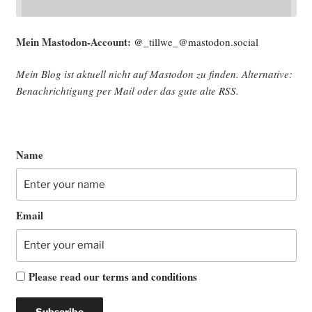
Mein Mast­o­don-Account:
@_tillwe_@mastodon.social
Mein Blog ist aktu­ell nicht auf Mast­o­don zu fin­den. Alter­na­ti­ve:
Benach­rich­ti­gung per Mail oder das gute alte
RSS
.
Name
Email
Please read our
terms and conditions