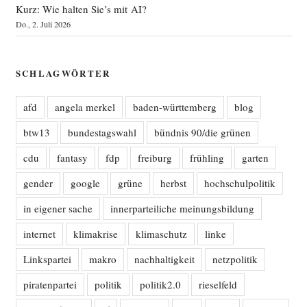
Kurz: Wie halten Sie’s mit AI?
Do., 2. Juli 2026
SCHLAGWÖRTER
afd
angela merkel
baden-württemberg
blog
btw13
bundestagswahl
bündnis 90/die grünen
cdu
fantasy
fdp
freiburg
frühling
garten
gender
google
grüne
herbst
hochschulpolitik
in eigener sache
innerparteiliche meinungsbildung
internet
klimakrise
klimaschutz
linke
Linkspartei
makro
nachhaltigkeit
netzpolitik
piratenpartei
politik
politik2.0
rieselfeld