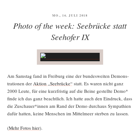
VERÖFFENTLICHT
MO., 16. JULI 2018
AM
Photo of the week: Seebrücke statt
Seehofer IX
Am Sams­tag fand in Frei­burg eine der bun­des­wei­ten Demons­
tra­tio­nen der
Akti­on „See­brü­cke“
statt. Es waren nicht ganz
2000 Leu­te, für eine kurz­fris­tig auf die Bei­ne gestell­te Demo*
fin­de ich das ganz beacht­lich. Ich hat­te auch den Ein­druck, dass
die Zuschauer*innen am Rand der Demo durch­aus Sym­pa­thien
dafür hat­ten, kei­ne Men­schen im Mit­tel­meer ster­ben zu lassen.
(
Mehr Fotos hier
).