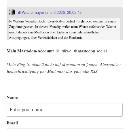
Till Westermayer
on
5.8.2026, 20:03:42
Jo Waltons Venedig-Buch - Everybody's perfect - mehr oder weniger in einem
Zug durchgelesen. In diesem Venedig treffen neun Welten aufeinander. Walton
macht daraus eine Meditation über Liebe in ihren unterschiedlichen
Ausprägungen, über Verletzlichkeit und die Pandemie.
Mein Mast­o­don-Account:
@_tillwe_@mastodon.social
Mein Blog ist aktu­ell nicht auf Mast­o­don zu fin­den. Alter­na­ti­ve:
Benach­rich­ti­gung per Mail oder das gute alte
RSS
.
Name
Email