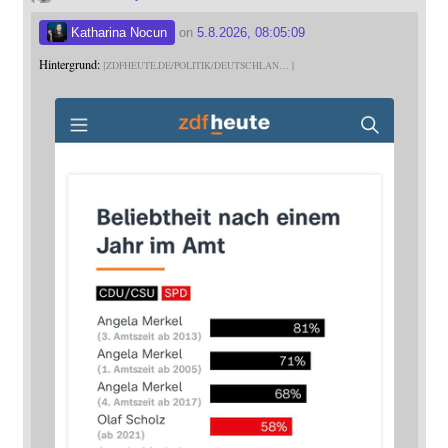
Katharina Nocun
on
5.8.2026, 08:05:09
Hintergrund:
ZDFHEUTE.DE/POLITIK/DEUTSCHLAN