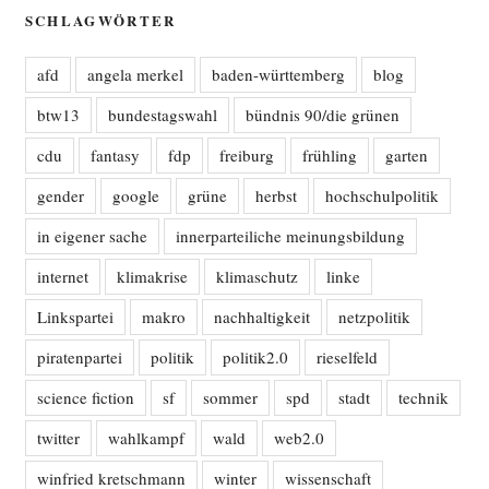
SCHLAGWÖRTER
afd
angela merkel
baden-württemberg
blog
btw13
bundestagswahl
bündnis 90/die grünen
cdu
fantasy
fdp
freiburg
frühling
garten
gender
google
grüne
herbst
hochschulpolitik
in eigener sache
innerparteiliche meinungsbildung
internet
klimakrise
klimaschutz
linke
Linkspartei
makro
nachhaltigkeit
netzpolitik
piratenpartei
politik
politik2.0
rieselfeld
science fiction
sf
sommer
spd
stadt
technik
twitter
wahlkampf
wald
web2.0
winfried kretschmann
winter
wissenschaft