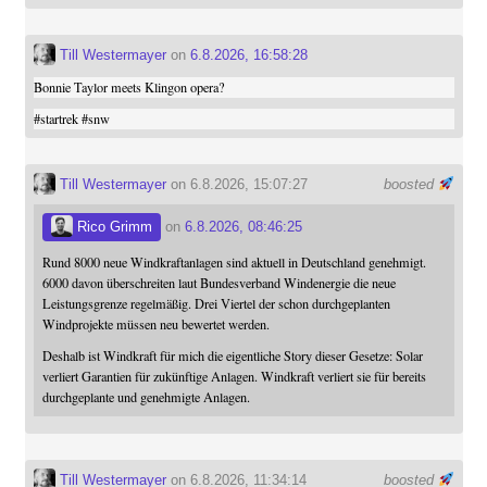
Till Westermayer
on
6.8.2026, 16:58:28
Bonnie Taylor meets Klingon opera?
#
startrek
#
snw
Till Westermayer
on 6.8.2026, 15:07:27
boosted
Rico Grimm
on
6.8.2026, 08:46:25
Rund 8000 neue Windkraftanlagen sind aktuell in Deutschland genehmigt.
6000 davon überschreiten laut Bundesverband Windenergie die neue
Leistungsgrenze regelmäßig. Drei Viertel der schon durchgeplanten
Windprojekte müssen neu bewertet werden.
Deshalb ist Windkraft für mich die eigentliche Story dieser Gesetze: Solar
verliert Garantien für zukünftige Anlagen. Windkraft verliert sie für bereits
durchgeplante und genehmigte Anlagen.
Till Westermayer
on 6.8.2026, 11:34:14
boosted