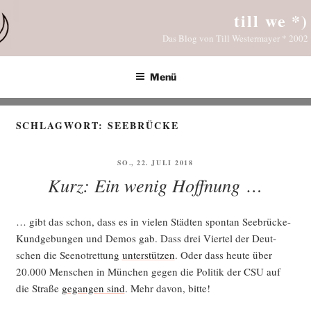
Zum
till we *)
Inhalt
Das Blog von Till Westermayer * 2002
springen
Menü
SCHLAGWORT:
SEEBRÜCKE
VERÖFFENTLICHT
SO., 22. JULI 2018
AM
Kurz: Ein wenig Hoffnung …
… gibt das schon, dass es in vie­len Städ­ten spon­tan See­brü­cke-
Kund­ge­bun­gen und Demos gab. Dass drei Vier­tel der Deut­
schen die See­not­ret­tung
unter­stüt­zen
. Oder dass heu­te über
20.000 Men­schen in Mün­chen gegen die Poli­tik der CSU auf
die Stra­ße
gegan­gen sind
. Mehr davon, bitte!