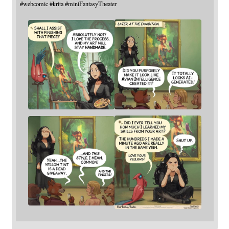
#
webcomic
#
krita
#
miniFantasyTheater