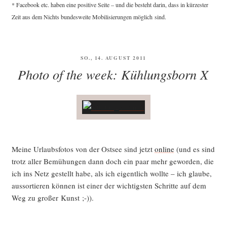
* Face­book etc. haben eine posi­ti­ve Sei­te – und die besteht dar­in, dass in kür­zes­ter
Zeit aus dem Nichts bun­des­wei­te Mobi­li­sie­run­gen mög­lich sind.
VERÖFFENTLICHT
SO., 14. AUGUST 2011
AM
Photo of the week: Kühlungsborn X
Mei­ne Urlaubs­fo­tos von der Ost­see sind jetzt
online
(und es sind
trotz aller Bemü­hun­gen dann doch ein paar mehr gewor­den, die
ich ins Netz gestellt habe, als ich eigent­lich woll­te – ich glau­be,
aus­sor­tie­ren kön­nen ist einer der wich­tigs­ten Schrit­te auf dem
Weg zu gro­ßer Kunst ;-)).