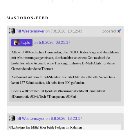
MASTODON-FEED
Till Westermayer
on 7.8.2026, 10:12:43
boosted
Haplo
on
5.8.2026, 08:21:17
Alle ~10.700 deutschen Gemeinden, über 60.000 Ratsanträge und -beschlüsse
mit Abstimmungsergebnissen, durchsuchbar an einem Ort: ratsblick.de -
kostenlos, ohne Account, ohne Tracking, Inklusive E-Mail-Alerts für deine
Gemeinde oder deine Themen
Aufbauend auf dem OParl-Standard von
@
okfde
: das offizielle Verzeichnis
kennt 127 Schnittstellen, ich habe über 500 gefunden.
Boosts willkommen!
#
OpenData
#
Kommunalpolitik
#
Gemeinderat
#
Demokratie
#
CivicTech
#
Transparenz
#
OParl
Till Westermayer
on
6.8.2026, 18:23:17
@
kaibojens
Im Mittel über beide Folgen im Rahmen ...