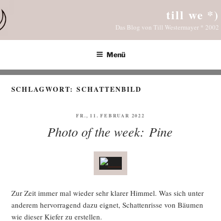
Zum
till we *)
Inhalt
Das Blog von Till Westermayer * 2002
springen
Menü
SCHLAGWORT:
SCHATTENBILD
VERÖFFENTLICHT
FR., 11. FEBRUAR 2022
AM
Photo of the week: Pine
Zur Zeit immer mal wie­der sehr kla­rer Him­mel. Was sich unter
ande­rem her­vor­ra­gend dazu eig­net, Schat­ten­ris­se von Bäu­men
wie die­ser Kie­fer zu erstellen.