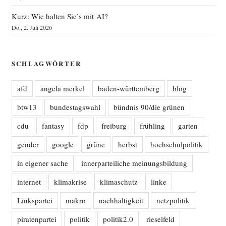
Kurz: Wie halten Sie’s mit AI?
Do., 2. Juli 2026
SCHLAGWÖRTER
afd
angela merkel
baden-württemberg
blog
btw13
bundestagswahl
bündnis 90/die grünen
cdu
fantasy
fdp
freiburg
frühling
garten
gender
google
grüne
herbst
hochschulpolitik
in eigener sache
innerparteiliche meinungsbildung
internet
klimakrise
klimaschutz
linke
Linkspartei
makro
nachhaltigkeit
netzpolitik
piratenpartei
politik
politik2.0
rieselfeld