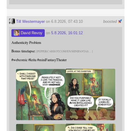
Till Westermayer
on 6.8.2026, 07:43:10
boosted
David Revoy
on
5.8.2026, 16:01:12
Authenticity Problem
Bonus timelapse:
PEPPERCARROT.COM/EN/MINIFANTAS
#
webcomic
#
krita
#
miniFantasyTheater