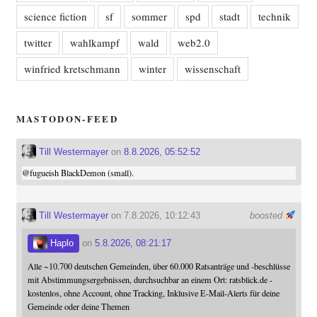
science fiction
sf
sommer
spd
stadt
technik
twitter
wahlkampf
wald
web2.0
winfried kretschmann
winter
wissenschaft
MASTODON-FEED
Till Westermayer
on
8.8.2026, 05:52:52
@
fugueish
BlackDemon (small).
Till Westermayer
on 7.8.2026, 10:12:43
boosted
Haplo
on
5.8.2026, 08:21:17
Alle ~10.700 deutschen Gemeinden, über 60.000 Ratsanträge und -beschlüsse
mit Abstimmungsergebnissen, durchsuchbar an einem Ort: ratsblick.de -
kostenlos, ohne Account, ohne Tracking, Inklusive E-Mail-Alerts für deine
Gemeinde oder deine Themen