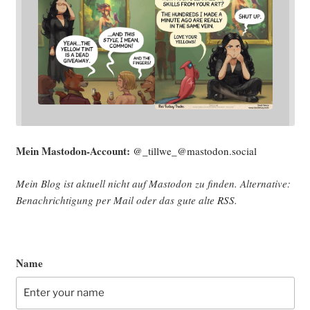
Mein Mast­o­don-Account:
@_tillwe_@mastodon.social
Mein Blog ist aktu­ell nicht auf Mast­o­don zu fin­den. Alter­na­ti­ve:
Benach­rich­ti­gung per Mail oder das gute alte
RSS
.
Name