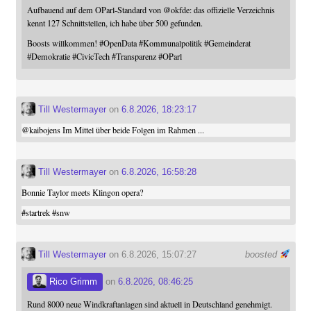
Aufbauend auf dem OParl-Standard von
@
okfde
: das offizielle Verzeichnis
kennt 127 Schnittstellen, ich habe über 500 gefunden.
Boosts willkommen!
#
OpenData
#
Kommunalpolitik
#
Gemeinderat
#
Demokratie
#
CivicTech
#
Transparenz
#
OParl
Till Westermayer
on
6.8.2026, 18:23:17
@
kaibojens
Im Mittel über beide Folgen im Rahmen ...
Till Westermayer
on
6.8.2026, 16:58:28
Bonnie Taylor meets Klingon opera?
#
startrek
#
snw
Till Westermayer
on 6.8.2026, 15:07:27
boosted
Rico Grimm
on
6.8.2026, 08:46:25
Rund 8000 neue Windkraftanlagen sind aktuell in Deutschland genehmigt.