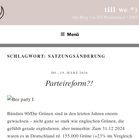
Zum
till we *)
Inhalt
Das Blog von Till Westermayer * 2002
springen
Menü
SCHLAGWORT:
SATZUNGSÄNDERUNG
VERÖFFENTLICHT
DO., 19. MÄRZ 2026
AM
Parteireform?!
Bünd­nis 90/Die Grü­nen sind in den letz­ten Jah­ren enorm
gewach­sen – nicht ganz so stark wie eng­li­schen Grü­nen, die
gefühlt gera­de explo­die­ren, aber immer­hin: Zum 31.12.2024
waren es in Deutsch­land rd. 155.000 Grü­ne (+23% im Ver­gleich