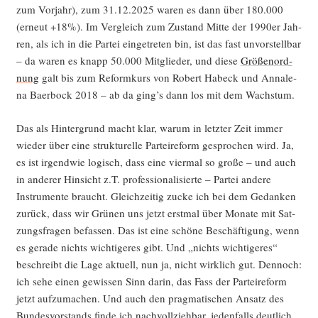
zum Vor­jahr), zum 31.12.2025 waren es dann über 180.000
(erneut +18%). Im Ver­gleich zum Zustand Mit­te der 1990er Jah­
ren, als ich in die Par­tei ein­ge­tre­ten bin, ist das fast unvor­stell­bar
– da waren es knapp 50.000 Mit­glie­der, und die­se
Grö­ßen­ord­
nung
galt bis zum Reform­kurs von Robert Habeck und Anna­le­
na Baer­bock 2018 – ab da ging’s dann los mit dem Wachstum.
Das als Hin­ter­grund macht klar, war­um in letz­ter Zeit immer
wie­der über eine struk­tu­rel­le Par­tei­re­form gespro­chen wird. Ja,
es ist irgend­wie logisch, dass eine vier­mal so gro­ße – und auch
in ande­rer Hin­sicht z.T. pro­fes­sio­na­li­sier­te – Par­tei ande­re
Instru­men­te braucht. Gleich­zei­tig zucke ich bei dem Gedan­ken
zurück, dass wir Grü­nen uns jetzt erst­mal über Mona­te mit Sat­
zungs­fra­gen befas­sen. Das ist eine schö­ne Beschäf­ti­gung, wenn
es gera­de nichts wich­ti­ge­res gibt. Und „nichts wich­ti­ge­res“
beschreibt die Lage aktu­ell, nun ja, nicht wirk­lich gut. Den­noch:
ich sehe einen gewis­sen Sinn dar­in, das Fass der Par­tei­re­form
jetzt auf­zu­ma­chen. Und auch den prag­ma­ti­schen Ansatz des
Bun­des­vor­stands fin­de ich nach­voll­zieh­bar, jeden­falls deut­lich