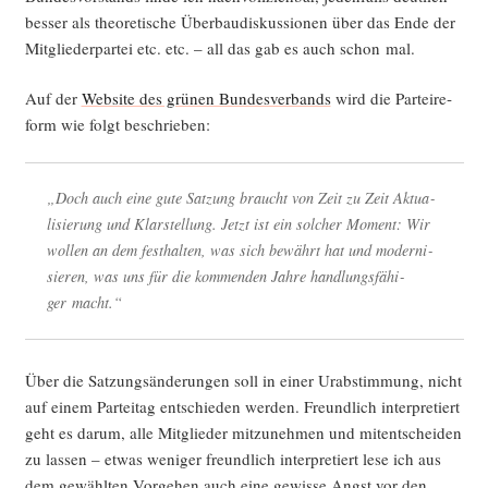
bes­ser als theo­re­ti­sche Über­bau­dis­kus­sio­nen über das Ende der
Mit­glie­der­par­tei etc. etc. – all das gab es auch schon mal.
Auf der
Web­site des grü­nen Bun­des­ver­bands
wird die Par­tei­re­
form wie folgt beschrieben:
„Doch auch eine gute Sat­zung braucht von Zeit zu Zeit Aktua­
li­sie­rung und Klar­stel­lung. Jetzt ist ein sol­cher Moment: Wir
wol­len an dem fest­hal­ten, was sich bewährt hat und moder­ni­
sie­ren, was uns für die kom­men­den Jah­re hand­lungs­fä­hi­
ger macht.“
Über die Sat­zungs­än­de­run­gen soll in einer Urab­stim­mung, nicht
auf einem Par­tei­tag ent­schie­den wer­den. Freund­lich inter­pre­tiert
geht es dar­um, alle Mit­glie­der mit­zu­neh­men und mit­ent­schei­den
zu las­sen – etwas weni­ger freund­lich inter­pre­tiert lese ich aus
dem gewähl­ten Vor­ge­hen auch eine gewis­se Angst vor den