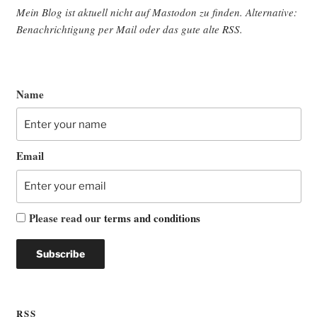
Mein Blog ist aktu­ell nicht auf Mast­o­don zu fin­den. Alter­na­ti­ve:
Benach­rich­ti­gung per Mail oder das gute alte
RSS
.
Name
Email
Please read our
terms and conditions
RSS