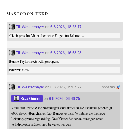
MASTODON-FEED
Till Westermayer
on
6.8.2026, 18:23:17
@
kaibojens
Im Mittel über beide Folgen im Rahmen ...
Till Westermayer
on
6.8.2026, 16:58:28
Bonnie Taylor meets Klingon opera?
#
startrek
#
snw
Till Westermayer
on 6.8.2026, 15:07:27
boosted
Rico Grimm
on
6.8.2026, 08:46:25
Rund 8000 neue Windkraftanlagen sind aktuell in Deutschland genehmigt.
6000 davon überschreiten laut Bundesverband Windenergie die neue
Leistungsgrenze regelmäßig. Drei Viertel der schon durchgeplanten
Windprojekte müssen neu bewertet werden.