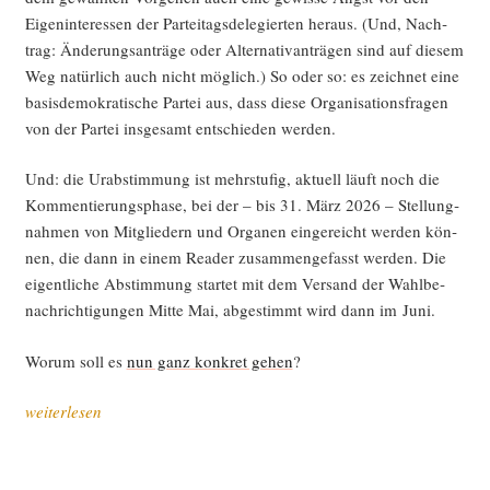
Eigen­in­ter­es­sen der Par­tei­tags­de­le­gier­ten her­aus. (Und, Nach­
trag: Ände­rungs­an­trä­ge oder Alter­na­tiv­an­trä­gen sind auf die­sem
Weg natür­lich auch nicht mög­lich.) So oder so: es zeich­net eine
basis­de­mo­kra­ti­sche Par­tei aus, dass die­se Orga­ni­sa­ti­ons­fra­gen
von der Par­tei ins­ge­samt ent­schie­den werden.
Und: die Urab­stim­mung ist mehr­stu­fig, aktu­ell läuft noch die
Kom­men­tie­rungs­pha­se, bei der – bis 31. März 2026 – Stel­lung­
nah­men von Mit­glie­dern und Orga­nen ein­ge­reicht wer­den kön­
nen, die dann in einem Rea­der zusam­men­ge­fasst wer­den. Die
eigent­li­che Abstim­mung star­tet mit dem Ver­sand der Wahl­be­
nach­rich­ti­gun­gen Mit­te Mai, abge­stimmt wird dann im Juni.
Wor­um soll es
nun ganz kon­kret gehen
?
„Par­
weiterlesen
tei­
re­
form?!“