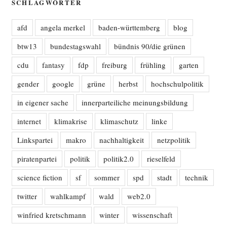
SCHLAGWÖRTER
afd
angela merkel
baden-württemberg
blog
btw13
bundestagswahl
bündnis 90/die grünen
cdu
fantasy
fdp
freiburg
frühling
garten
gender
google
grüne
herbst
hochschulpolitik
in eigener sache
innerparteiliche meinungsbildung
internet
klimakrise
klimaschutz
linke
Linkspartei
makro
nachhaltigkeit
netzpolitik
piratenpartei
politik
politik2.0
rieselfeld
science fiction
sf
sommer
spd
stadt
technik
twitter
wahlkampf
wald
web2.0
winfried kretschmann
winter
wissenschaft