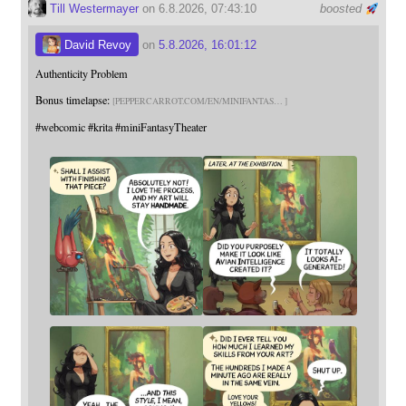
Till Westermayer
on 6.8.2026, 07:43:10
boosted
David Revoy
on
5.8.2026, 16:01:12
Authenticity Problem
Bonus timelapse:
PEPPERCARROT.COM/EN/MINIFANTAS
#
webcomic
#
krita
#
miniFantasyTheater