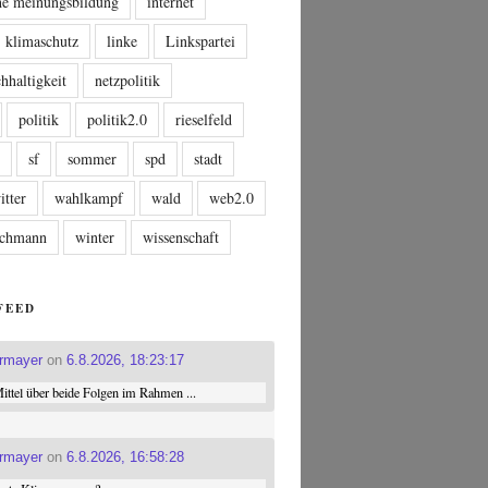
che meinungsbildung
internet
klimaschutz
linke
Linkspartei
hhaltigkeit
netzpolitik
politik
politik2.0
rieselfeld
n
sf
sommer
spd
stadt
itter
wahlkampf
wald
web2.0
tschmann
winter
wissenschaft
FEED
ermayer
on
6.8.2026, 18:23:17
ttel über beide Folgen im Rahmen ...
ermayer
on
6.8.2026, 16:58:28