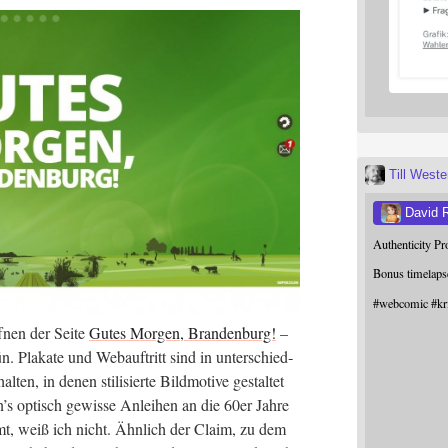
Till West
David 
Authenticity P
Bonus timelaps
#
webcomic
#
kr
­nen der Sei­te
Gutes Mor­gen, Bran­den­burg!
–
n. Pla­ka­te und Web­auf­tritt sind in unter­schied­
en, in denen sti­li­sier­te Bild­mo­ti­ve gestal­tet
’s optisch gewis­se Anlei­hen an die 60er Jah­re
mt, weiß ich nicht. Ähn­lich der Cla­im, zu dem