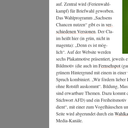
auf. Zen­tral wird (Feri­en­wahl­
kampf) für Brief­wahl gewor­ben.
Das Wahl­pro­gramm „Sach­sens
Chan­cen nut­zen“ gibt es in
ver­
schie­de­nen Ver­sio­nen
. Der Cla­
im heißt hier (in grün, nicht in
magen­ta): „Denn es ist mög­
lich“. Auf der Web­site wer­den
sechs Pla­kat­mo­ti­ve prä­sen­tiert, jeweils ein 
Bild­mo­tiv (die auch im
Fern­seh­spot
(gan
grü­nem Hin­ter­grund mit einem in einer we
Spruch kom­bi­niert. „Wir för­dern lie­ber
ohne Rot­stift aus­kommt“. Bil­dung, Mas­s
sind erwart­ba­re The­men. Dazu kommt
Stich­wort AFD) und ein Frei­heits­mo­tiv
dient“, mit einer zum Vogel­häus­chen umf
Sei­te wird abge­run­det durch ein
Wahl­k
Media-Kanäle.