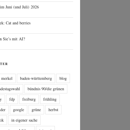
 im Juni (und Juli) 2026
ek: Cat and berries
n Sie’s mit AI?
TER
a merkel
baden-württemberg
blog
ndestagswahl
bündnis 90/die grünen
sy
fdp
freiburg
frühling
nder
google
grüne
herbst
tik
in eigener sache