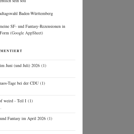
entlich sein soll
ndtagswahl Baden-Württemberg
 meine SF- und Fantasy-Rezensionen in
 Form
(Google AppSheet)
MMENTIERT
 im Juni (und Juli) 2026
(
1
)
d
haos-Tage bei der CDU
(
1
)
f weird - Teil I
(
1
)
..
 und Fantasy im April 2026
(
1
)