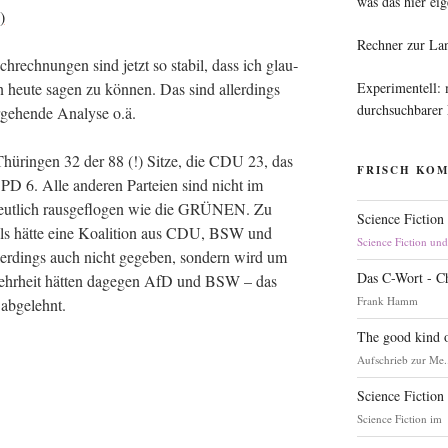
was das hier eig
Rechner zur La
­rech­nun­gen sind jetzt so sta­bil, dass ich glau­
Experimentell:
n heu­te sagen zu kön­nen. Das sind aller­dings
durchsuchbarer
­ge­hen­de Ana­ly­se o.ä.
hü­rin­gen 32 der 88 (!) Sit­ze, die CDU 23, das
FRISCH KO
6. Alle ande­ren Par­tei­en sind nicht im
 deut­lich raus­ge­flo­gen wie die GRÜNEN. Zu
Science Fiction
ls hät­te eine Koali­ti­on aus CDU, BSW und
Science Fiction un
ler­dings auch nicht gege­ben, son­dern wird um
Das C-Wort - C
e Mehr­heit hät­ten dage­gen AfD und BSW – das
Frank Hamm
abgelehnt.
The good kind o
Aufschrieb zur Me.
Science Fiction
Science Fiction im