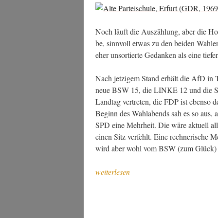
Noch läuft die Aus­zäh­lung, aber die Hoch
be, sinn­voll etwas zu den bei­den Wah­le
eher unsor­tier­te Gedan­ken als eine tie­fer
Nach jet­zi­gem Stand erhält die AfD in T
neue BSW 15, die LINKE 12 und die SPD 
Land­tag ver­tre­ten, die FDP ist eben­so
Beginn des Wahl­abends sah es so aus, a
SPD eine Mehr­heit. Die wäre aktu­ell al
einen Sitz ver­fehlt. Eine rech­ne­ri­sch
wird aber wohl vom BSW (zum Glück) 
„Unsor­
weiterlesen
tier­
te
Gedan­
ken