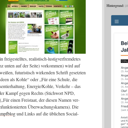
Hintergrund:
Z
frei­ge­stell­tes, rea­lis­tisch-lus­tig­ver­frem­de­tes
z unten auf der Sei­te) vor­kom­men) wird auf
i­ßen, futu­ris­tisch wir­ken­den Schrift gesetz­ten
 Ideen als Koh­le“ oder „Für eine Schu­le, die
en­tier­hal­tung, Energie/Kohle, Ver­kehr – das
 der Kampf gegen Rechts (Stich­wort NPD,
 („Für einen Frei­staat, der die­sen Namen ver­
unk­tio­nier­ten Über­wa­chungs­ka­me­ra). Die
ampf­blog
und Links auf die übli­chen Social-