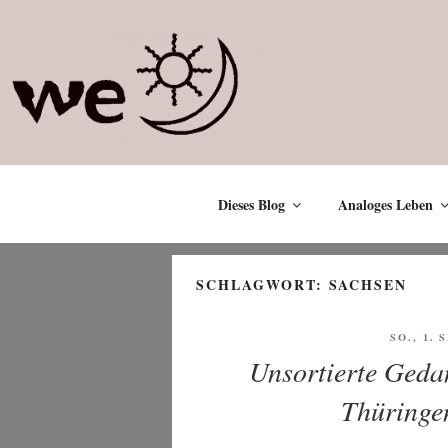
Zum
Inhalt
springen
Dieses Blog
Analoges Leben
SCHLAGWORT:
SACHSEN
VERÖFF
SO., 1.
AM
Unsortierte Geda
Thüringe