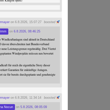
ets Klingon opera?
ermayer
on 6.8.2026, 15:07:27
boosted
rimm
on
6.8.2026, 08:46:25
 Windkraftanlagen sind aktuell in Deutschland
0 davon überschreiten laut Bundesverband
 neue Leistungsgrenze regelmäßig. Drei Viertel
hgeplanten Windprojekte müssen neu bewertet
dkraft für mich die eigentliche Story dieser
verliert Garantien für zukünftige Anlagen.
ert sie für bereits durchgeplante und genehmigte
ermayer
on 6.8.2026, 11:34:14
boosted
na Nocun
on
5.8.2026, 08:05:09