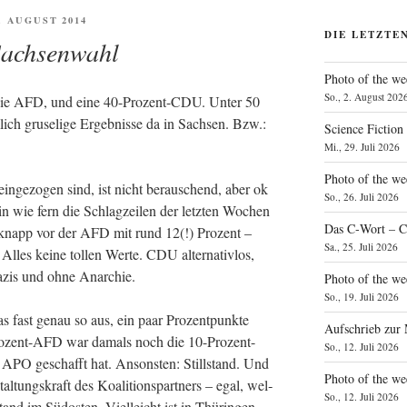
FENTLICHT
1. AUGUST 2014
DIE LETZTE
Sachsenwahl
Photo of the we
So., 2. August 202
r die AFD, und eine 40-Pro­zent-CDU. Unter 50
lich gru­se­li­ge Ergeb­nis­se da in Sach­sen. Bzw.:
Science Fiction
Mi., 29. Juli 2026
Photo of the we
in­ge­zo­gen sind, ist nicht berau­schend, aber ok
So., 26. Juli 2026
in wie fern die Schlag­zei­len der letz­ten Wochen
Das C‑Wort – C
D knapp vor der AFD mit rund 12(!) Pro­zent –
Sa., 25. Juli 2026
es kei­ne tol­len Wer­te. CDU alter­na­tiv­los,
Nazis und ohne Anarchie.
Photo of the we
So., 19. Juli 2026
 fast genau so aus, ein paar Pro­zent­punk­te
Aufschrieb zur
ro­zent-AFD war damals noch die 10-Pro­zent-
So., 12. Juli 2026
e APO geschafft hat. Ansons­ten: Still­stand. Und
Photo of the w
tungs­kraft des Koali­ti­ons­part­ners – egal, wel­
So., 12. Juli 2026
tand im Süd­os­ten. Viel­leicht ist in Thü­rin­gen