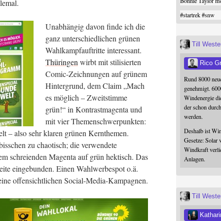
Bonnie Taylor me
llemal.
#
startrek
#
snw
Unab­hän­gig davon fin­de ich die
ganz unter­schied­li­chen grü­nen
Till West
Wahl­kampf­auf­trit­te inter­es­sant.
Thü­rin­gen
wirbt mit sti­li­sier­ten
Rico G
Comic-Zeich­nun­gen auf grü­nem
Rund 8000 neue
Hin­ter­grund, dem Cla­im „Mach
genehmigt. 600
es mög­lich – Zweit­stim­me
Windenergie die
der schon durc
grün!“ in Kon­trast­ma­gen­ta und
werden.
mit vier The­men­schwer­punk­ten:
Deshalb ist Win
t – also sehr kla­ren grü­nen Kern­the­men.
Gesetze: Solar 
biss­chen zu chao­tisch; die ver­wen­de­te
Windkraft verli
m schrei­en­den Magen­ta auf grün hek­tisch. Das
Anlagen.
i­te ein­ge­bun­den. Einen Wahl­wer­be­spot o.ä.
kei­ne offen­sicht­li­chen Social-Media-Kampagnen.
Till West
Kathari