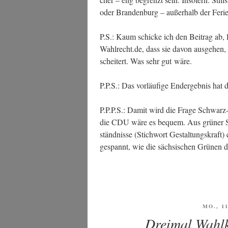
oder Bran­den­burg – außer­halb der Feri­e
P.S.: Kaum schi­cke ich den Bei­trag ab, 
Wahlrecht.de, dass sie davon aus­ge­hen
schei­tert. Was sehr gut wäre.
P.P.S.: Das vor­läu­fi­ge End­ergeb­nis hat
P.P.P.S.: Damit wird die Fra­ge Schwarz-G
die CDU wäre es bequem. Aus grü­ner Sic
ständ­nis­se (Stich­wort Gestal­tungs­kraft)
gespannt, wie die säch­si­schen Grü­nen d
VERÖF
MO., 1
AM
Dreimal Wahlk