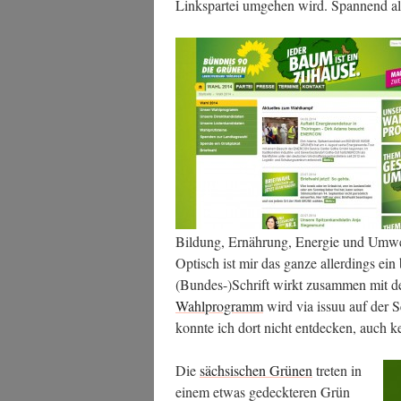
Links­par­tei umge­hen wird. Span­nend a
Bil­dung, Ernäh­rung, Ener­gie und Umwel
Optisch ist mir das gan­ze aller­dings ein 
(Bundes-)Schrift wirkt zusam­men mit de
Wahl­pro­gramm
wird via issuu auf der Se
konn­te ich dort nicht ent­de­cken, auch 
Die
säch­si­schen Grü­nen
tre­ten in
einem etwas gedeck­te­ren Grün