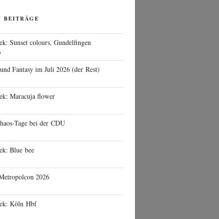
N BEITRÄGE
ek: Sunset colours, Gundelfingen
6
 und Fantasy im Juli 2026 (der Rest)
ek: Maracuja flower
haos-Tage bei der CDU
ek: Blue bee
 Metropolcon 2026
eek: Köln Hbf