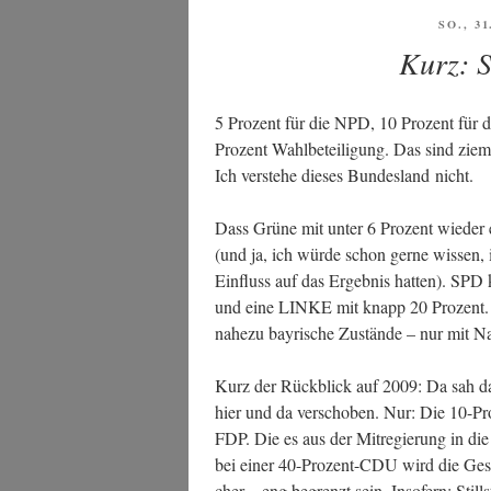
zu
VERÖF
SO., 3
AM
den
Kurz: 
Wah­
len
5 Pro­zent für die NPD, 10 Pro­zent fü
in
Pro­zent Wahl­be­tei­li­gung. Das sind ziem­
Thü­
Ich ver­ste­he die­ses Bun­des­land nicht.
rin­
gen
Dass Grü­ne mit unter 6 Pro­zent wie­der e
und
(und ja, ich wür­de schon ger­ne wis­sen, 
Sach­
Ein­fluss auf das Ergeb­nis hat­ten). SP
sen“
und eine LINKE mit knapp 20 Pro­zent. All
nahe­zu bay­ri­sche Zustän­de – nur mit 
Kurz der Rück­blick auf 2009: Da sah das
hier und da ver­scho­ben. Nur: Die 10-P
FDP. Die es aus der Mit­re­gie­rung in di
bei einer 40-Pro­zent-CDU wird die Gestal­
cher – eng begrenzt sein. Inso­fern: Still­s