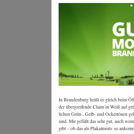
In Bran­den­burg heißt es gleich beim Öff
der über­grei­fen­de Cla­im in Weiß auf grü
li­chen Grün‑, Gelb- und Ocker­tö­nen gehal­t
sind. Mir gefällt das sehr gut, auch wenn
gibt – ob das als Pla­kat­mo­tiv so ankom