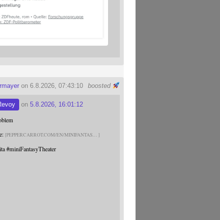
ermayer
on 6.8.2026, 07:43:10
boosted
Revoy
on
5.8.2026, 16:01:12
roblem
e:
PEPPERCARROT.COM/EN/MINIFANTAS
ita
#
miniFantasyTheater