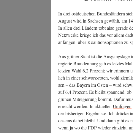
In drei ost­deut­schen Bun­des­län­dern s
August wird in Sach­sen gewählt, am 14. 
In allen drei Län­dern tobt also gera­de 
Netz­wer­ke krie­ge ich das vor allem dadu
anfan­gen, über Koali­ti­ons­op­tio­nen zu 
Aus grü­ner Sicht ist die Aus­gangs­la­ge 
regier­te Bran­den­burg gab es letz­tes Ma
letz­ten Wahl 6,2 Pro­zent; wir erin­nern uns 
lich in einer schwarz-roten, wohl ziem­lich
sen – das Bay­ern im Osten – wird schwar
auf 6,4 Pro­zent. Es bleibt span­nend, ob
grü­nen Mit­re­gie­rung kommt. Dafür müs­se
erreicht wer­den. In aktu­el­len
Umfra­gen
der bis­he­ri­gen Ergeb­nis­se. Ich drü­cke
des­tens dabei bleibt. Und dann gibt es
wenn ja wo die FDP wie­der ein­zieht, un