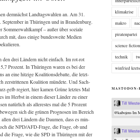
innerparteili
klimakrise
te­hen dem­nächst Land­tags­wah­len an. Am 31.
Sep­tem­ber in Thü­rin­gen und in Bran­den­burg.
makro
nac
der Som­mer­wahl­kampf – außer über sozia­le
piratenpartei
rch mit, dass eini­ge bun­des­wei­te Medi­en
spekulieren.
science fictio
technik
tw
in den drei Län­dern nicht ein­fach. Im rot-rot
l 5,7 Pro­zent. In Thü­rin­gen waren es bei der
winfried kre
an eine hit­zi­ge Koali­ti­ons­de­bat­te, die letzt­
 zer­strit­te­nen Koali­ti­on mün­de­te. Und Sach­
MASTODON-
z-gelb regiert, hier kamen Grü­ne letz­tes Mal
 es im Herbst in einem die­ser Län­der zu einer
Till West
n natür­lich als alle­r­es­tes mal die 5 Pro­zent
bewe­gen sich die grü­nen Pro­gno­sen im Bereich
@
kaibojens
Im Mi
 in allen drei Län­dern die Dau­men, dass es min­
 noch die NPD/AFD-Fra­ge, die Fra­ge, ob und
Till West
d die Fra­ge, wie die SPD in Thü­rin­gen mit der