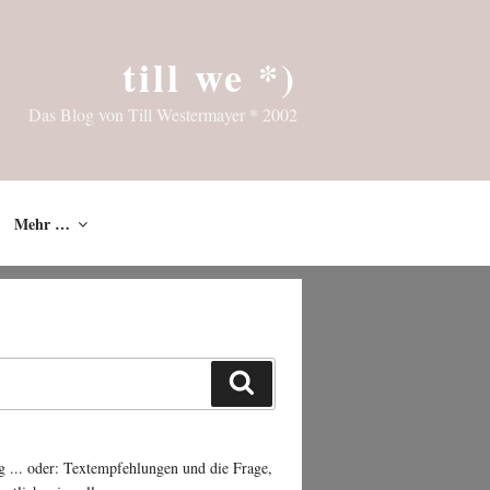
till we *)
Das Blog von Till Westermayer * 2002
Mehr …
Suchen
g ... oder: Textempfehlungen und die Frage,