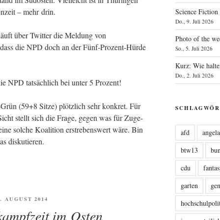
n­zeit – mehr drin.
Science Fiction
Do., 9. Juli 2026
läuft über Twit­ter die Mel­dung von
Photo of the we
, dass die NPD doch an der Fünf-Pro­zent-Hür­de
So., 5. Juli 2026
Kurz: Wie halte
Do., 2. Juli 2026
 die NPD tat­säch­lich bei unter 5 Prozent!
rün (59+8 Sit­ze) plötz­lich sehr kon­kret. Für
SCHLAGWÖR
ht stellt sich die Fra­ge, gegen was für Zuge­
 eine sol­che Koali­ti­on erstre­bens­wert wäre. Bin
afd
angel
as diskutieren.
btw13
bu
cdu
fanta
garten
ge
FENTLICHT
1. AUGUST 2014
hochschulpoli
ampfzeit im Osten