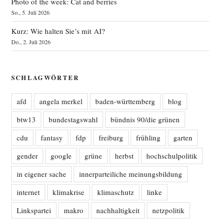
Photo of the week: Cat and berries
So., 5. Juli 2026
Kurz: Wie halten Sie’s mit AI?
Do., 2. Juli 2026
SCHLAGWÖRTER
afd
angela merkel
baden-württemberg
blog
btw13
bundestagswahl
bündnis 90/die grünen
cdu
fantasy
fdp
freiburg
frühling
garten
gender
google
grüne
herbst
hochschulpolitik
in eigener sache
innerparteiliche meinungsbildung
internet
klimakrise
klimaschutz
linke
Linkspartei
makro
nachhaltigkeit
netzpolitik