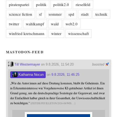
piratenpartei
politik
politik2.0
rieselfeld
science fiction
sf
sommer
spd
stadt
technik
twitter
wahlkampf
wald
web2.0
winfried kretschmann
winter
wissenschaft
MASTODON-FEED
Till Westermayer
on 9.8.2026, 11:54:20
boosted
Katharina Nocun
on
9.8.2026, 11:46:25
„Wie die Autor:innen auf diese Deutung kommen, bleibt ihr Geheimnis. Ein
in Erkenntnisinteresse wie Vorgehensweise KI-getriebener Artikel ist ihnen
Grund genug, um die deutschsprachige Soziologie der Gegenwart, und zwar
der Einfachheit halber gleich in ihrer Gesamtheit, der Unwissenschaftlichkeit
zu bezichtigen.“
ZEIT.DE/FEUILLETON/2026-08/WIS