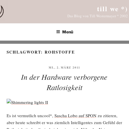
Zum
till we *)
Inhalt
Das Blog von Till Westermayer * 2002
springen
Menü
SCHLAGWORT:
ROHSTOFFE
VERÖFFENTLICHT
MI., 2. MÄRZ 2011
AM
In der Hardware verborgene
Ratlosigkeit
Es ist ver­mut­lich uncool*,
Sascha Lobo auf SPON
zu zitie­ren,
aber heu­te schreibt er was ziem­lich Intel­li­gen­tes zum Gefühl der