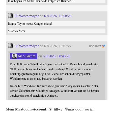
@
kaibojens
Im Mittel über beide Folgen im Rahmen ...
Till Westermayer
on
6.8.2026, 16:58:28
Bonnie Taylor meets Klingon opera?
#
startrek
#
snw
Till Westermayer
on 6.8.2026, 15:07:27
boosted
Rico Grimm
on
6.8.2026, 08:46:25
Rund 8000 neue Windkraftanlagen sind aktuell in Deutschland genehmigt.
6000 davon überschreiten laut Bundesverband Windenergie die neue
Leistungsgrenze regelmäßig. Drei Viertel der schon durchgeplanten
Windprojekte müssen neu bewertet werden.
Deshalb ist Windkraft für mich die eigentliche Story dieser Gesetze: Solar
verliert Garantien für zukünftige Anlagen. Windkraft verliert sie für bereits
durchgeplante und genehmigte Anlagen.
Mein Mast­o­don-Account:
@_tillwe_@mastodon.social