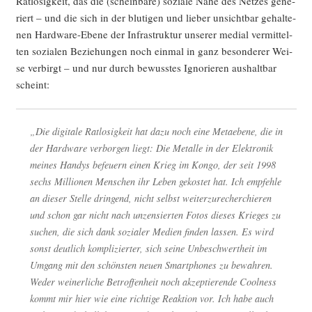
Rat­lo­sig­keit, das die (schein­ba­re) sozia­le Nähe des Net­zes gene­
riert – und die sich in der blu­ti­gen und lie­ber unsicht­bar gehal­te­
nen Hard­ware-Ebe­ne der Infra­struk­tur unse­rer medi­al ver­mit­tel­
ten sozia­len Bezie­hun­gen noch ein­mal in ganz beson­de­rer Wei­
se ver­birgt – und nur durch bewuss­tes Igno­rie­ren aus­halt­bar
scheint:
„Die digi­ta­le Rat­lo­sig­keit hat dazu noch eine Meta­ebe­ne, die in
der Hard­ware ver­bor­gen liegt: Die Metal­le in der Elek­tro­nik
mei­nes Han­dys befeu­ern einen Krieg im Kon­go, der seit 1998
sechs Mil­lio­nen Men­schen ihr Leben gekos­tet hat. Ich emp­feh­le
an die­ser Stel­le drin­gend, nicht selbst wei­ter­zu­re­cher­chie­ren
und schon gar nicht nach unzen­sier­ten Fotos die­ses Krie­ges zu
suchen, die sich dank sozia­ler Medi­en fin­den las­sen. Es wird
sonst deut­lich kom­pli­zier­ter, sich sei­ne Unbe­schwert­heit im
Umgang mit den schöns­ten neu­en Smart­phones zu bewah­ren.
Weder wei­ner­li­che Betrof­fen­heit noch akzep­tie­ren­de Cool­ness
kommt mir hier wie eine rich­ti­ge Reak­ti­on vor. Ich habe auch