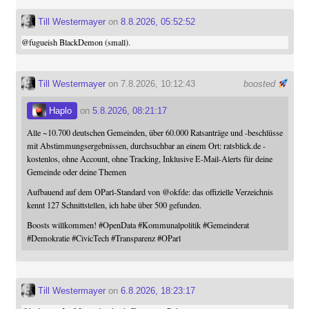
Till Westermayer
on
8.8.2026, 05:52:52
@
fugueish
BlackDemon (small).
Till Westermayer
on 7.8.2026, 10:12:43
boosted
Haplo
on
5.8.2026, 08:21:17
Alle ~10.700 deutschen Gemeinden, über 60.000 Ratsanträge und -beschlüsse
mit Abstimmungsergebnissen, durchsuchbar an einem Ort: ratsblick.de -
kostenlos, ohne Account, ohne Tracking, Inklusive E-Mail-Alerts für deine
Gemeinde oder deine Themen
Aufbauend auf dem OParl-Standard von
@
okfde
: das offizielle Verzeichnis
kennt 127 Schnittstellen, ich habe über 500 gefunden.
Boosts willkommen!
#
OpenData
#
Kommunalpolitik
#
Gemeinderat
#
Demokratie
#
CivicTech
#
Transparenz
#
OParl
Till Westermayer
on
6.8.2026, 18:23:17