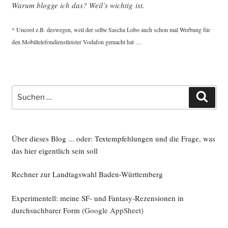
War­um blog­ge ich das? Weil’s wich­tig ist.
* Uncool z.B. des­we­gen, weil der sel­be Sascha Lobo auch schon mal Wer­bung für
den Mobil­te­le­fon­dienst­leis­ter Voda­fon gemacht hat …
Suche
Such
nach:
Über dieses Blog ... oder: Textempfehlungen und die Frage, was
das hier eigentlich sein soll
Rechner zur Landtagswahl Baden-Württemberg
Experimentell: meine SF- und Fantasy-Rezensionen in
durchsuchbarer Form
(Google AppSheet)