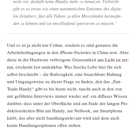
nicht vor, des­halb kei­ne Han­dys mehr zu benut­zen. Viel­leicht
gibt es so etwas wie einen auto­ma­ti­schen Zynis­mus des digi­ta­
len Zeit­al­ters, fast alle Fak­ten zu allen Miss­stän­den her­aus­fin­
den zu kön­nen und sie anschlie­ßend igno­rie­ren zu müssen.“
Und es ist ja nicht nur Col­tan, son­dern es sind genau­so die
Arbeits­be­din­gun­gen in den iPho­ne-Fac­to­ries in Chi­na usw. Aber
die­se in der Hard­ware ver­bor­ge­ne Grau­sam­keit
ans Licht zu zer­
ren
, erscheint fast undenk­bar. Was Sascha Lobo hier für sich
selbst beschreibt – die Rat­lo­sig­keit, eine brauch­ba­re Hal­tung
und Umgangs­wei­se zu die­ser Fra­ge zu fin­den, den das „Fair-
Trade-Han­dy“ gibt es bis heu­te nicht, taucht auch in den von
mir geführ­ten Inter­views immer wie­der auf: ein dif­fu­ses Wis­sen
dar­über, dass unter der Ober­flä­che und am Ende der lan­gen Pro­
duk­ti­ons­ket­ten Blut am Han­dy, am Net­book, am Smart­phone
klebt, das aber nicht hand­lungs­re­le­vant wird und dem auch
kaum Hand­lungs­op­tio­nen offen stehen.