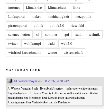
internet
klimakrise
klimaschutz
linke
Linkspartei
makro
nachhaltigkeit
netzpolitik
piratenpartei
politik
politik2.0
rieselfeld
science fiction
sf
sommer
spd
stadt
technik
twitter
wahlkampf
wald
web2.0
winfried kretschmann
winter
wissenschaft
MASTODON-FEED
Till Westermayer
on
5.8.2026, 20:03:42
Jo Waltons Venedig-Buch - Everybody's perfect - mehr oder weniger in einem
Zug durchgelesen. In diesem Venedig treffen neun Welten aufeinander. Walton
macht daraus eine Meditation über Liebe in ihren unterschiedlichen
Ausprägungen, über Verletzlichkeit und die Pandemie.