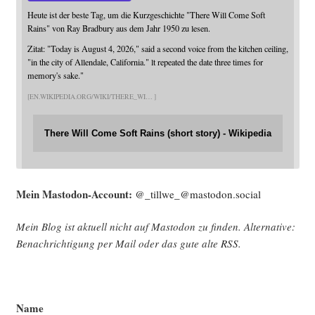
Heute ist der beste Tag, um die Kurzgeschichte "There Will Come Soft
Rains" von Ray Bradbury aus dem Jahr 1950 zu lesen.
Zitat: "Today is August 4, 2026," said a second voice from the kitchen ceiling,
"in the city of Allendale, California." lt repeated the date three times for
memory's sake."
EN.WIKIPEDIA.ORG/WIKI/THERE_WI
There Will Come Soft Rains (short story) - Wikipedia
Mein Mast­o­don-Account:
@_tillwe_@mastodon.social
Mein Blog ist aktu­ell nicht auf Mast­o­don zu fin­den. Alter­na­ti­ve:
Benach­rich­ti­gung per Mail oder das gute alte
RSS
.
Name