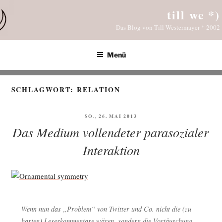
Zum
till we *)
Inhalt
Das Blog von Till Westermayer * 2002
springen
Menü
SCHLAGWORT:
RELATION
VERÖFFENTLICHT
SO., 26. MAI 2013
AM
Das Medium vollendeter parasozialer
Interaktion
Wenn nun das „Pro­blem“ von Twit­ter und Co. nicht die (zu
har­ten) Leser­kom­men­ta­re wären, son­dern die Vor­täu­schung