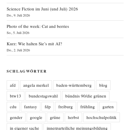
Science Fiction im Juni (und Juli) 2026
Do., 9. Juli 2026
Photo of the week: Cat and berries
So., 5. Juli 2026
Kurz: Wie halten Sie’s mit AI?
Do., 2. Juli 2026
SCHLAGWÖRTER
afd
angela merkel
baden-württemberg
blog
btw13
bundestagswahl
bündnis 90/die grünen
cdu
fantasy
fdp
freiburg
frühling
garten
gender
google
grüne
herbst
hochschulpolitik
in eigener sache
innerparteiliche meinungsbildung