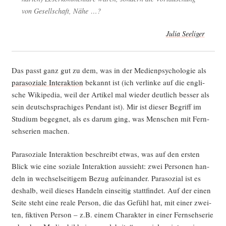
von Gesell­schaft, Nähe …?
Julia See­li­ger
Das passt ganz gut zu dem, was in der Medi­en­psy­cho­lo­gie als
para­so­zia­le Inter­ak­ti­on
bekannt ist (ich ver­lin­ke auf die eng­li­
sche Wiki­pe­dia, weil der Arti­kel mal wie­der deut­lich bes­ser als
sein deutsch­spra­chi­ges Pen­dant ist). Mir ist die­ser Begriff im
Stu­di­um begeg­net, als es dar­um ging, was Men­schen mit Fern­
seh­se­ri­en machen.
Para­so­zia­le Inter­ak­ti­on beschreibt etwas, was auf den ers­ten
Blick wie eine sozia­le Inter­ak­ti­on aus­sieht: zwei Per­so­nen han­
deln in wech­sel­sei­ti­gem Bezug auf­ein­an­der. Para­so­zi­al ist es
des­halb, weil die­ses Han­deln ein­sei­tig statt­fin­det. Auf der einen
Sei­te steht eine rea­le Per­son, die das Gefühl hat, mit einer zwei­
ten, fik­ti­ven Per­son – z.B. einem Cha­rak­ter in einer Fern­seh­se­rie