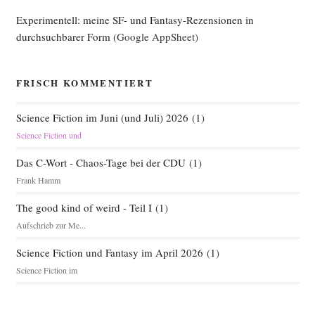
ti­
Experimentell: meine SF- und Fantasy-Rezensionen in
on“
durchsuchbarer Form
(Google AppSheet)
FRISCH KOMMENTIERT
Science Fiction im Juni (und Juli) 2026
(
1
)
Science Fiction und
Das C-Wort - Chaos-Tage bei der CDU
(
1
)
Frank Hamm
The good kind of weird - Teil I
(
1
)
Aufschrieb zur Me...
Science Fiction und Fantasy im April 2026
(
1
)
Science Fiction im