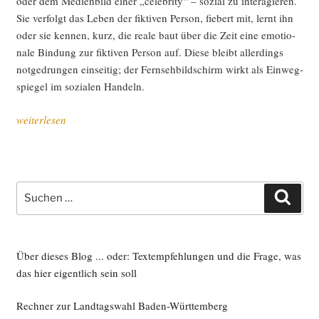
oder dem Medi­en­bild einer „cele­bri­ty“ – sozi­al zu inter­agie­ren.
Sie ver­folgt das Leben der fik­ti­ven Per­son, fie­bert mit, lernt ihn
oder sie ken­nen, kurz, die rea­le baut über die Zeit eine emo­tio­
na­le Bin­dung zur fik­ti­ven Per­son auf. Die­se bleibt aller­dings
not­ge­drun­gen ein­sei­tig; der Fern­seh­bild­schirm wirkt als Ein­weg­
spie­gel im sozia­len Handeln.
„Das
weiterlesen
Medi­
um
voll­
ende­
Suche
Such
ter
nach:
para­
so­
zia­
Über dieses Blog ... oder: Textempfehlungen und die Frage, was
ler
das hier eigentlich sein soll
Inter­
Rechner zur Landtagswahl Baden-Württemberg
ak­