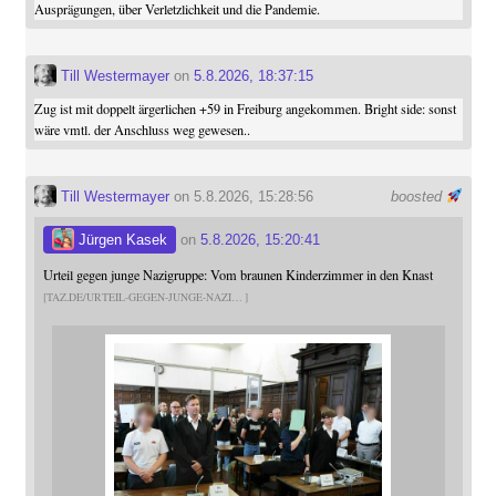
Ausprägungen, über Verletzlichkeit und die Pandemie.
Till Westermayer
on
5.8.2026, 18:37:15
Zug ist mit doppelt ärgerlichen +59 in Freiburg angekommen. Bright side: sonst
wäre vmtl. der Anschluss weg gewesen..
Till Westermayer
on 5.8.2026, 15:28:56
boosted
Jürgen Kasek
on
5.8.2026, 15:20:41
Urteil gegen junge Nazigruppe: Vom braunen Kinderzimmer in den Knast
TAZ.DE/URTEIL-GEGEN-JUNGE-NAZI