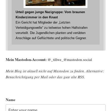
Urteil gegen junge Nazigruppe: Vom braunen
Kinderzimmer in den Knast
Ein Gericht hat Mitglieder der „Letzten
Verteidigungswelle“ zu teilweise hohen Haftstrafen
verurteilt. Die Jugendlichen planten und verübten
Anschläge auf Geflüchtete und politische Gegner.
Mein Mast­o­don-Account:
@_tillwe_@mastodon.social
Mein Blog ist aktu­ell nicht auf Mast­o­don zu fin­den. Alter­na­ti­ve:
Benach­rich­ti­gung per Mail oder das gute alte
RSS
.
Name