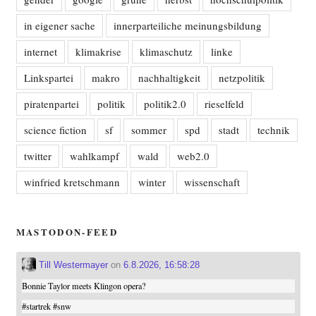
in eigener sache
innerparteiliche meinungsbildung
internet
klimakrise
klimaschutz
linke
Linkspartei
makro
nachhaltigkeit
netzpolitik
piratenpartei
politik
politik2.0
rieselfeld
science fiction
sf
sommer
spd
stadt
technik
twitter
wahlkampf
wald
web2.0
winfried kretschmann
winter
wissenschaft
MASTODON-FEED
Till Westermayer
on
6.8.2026, 16:58:28
Bonnie Taylor meets Klingon opera?
#
startrek
#
snw