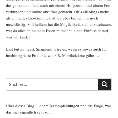
das gan­ze dann halt noch mit einem Hof­por­trait und einem Foto
ver­bun­den und online abruf­bar gemacht. Ob’s aller­dings mehr
als ein net­tes Bio-Gim­mick ist, dar­über bin ich mir noch
unschlüs­sig. Soll hei­ßen: hat die Mög­lich­keit, sich anzu­schau­en,
wer da alles an mei­nem Essen mit­macht, einen Ein­fluss dar­auf,
was ich kaufe?
Last but not least: Span­nend wäre es, wenn es sowas auch für
hoch­in­te­grier­te Pro­duk­te wie z.B. Mobil­te­le­fo­ne gäbe …
Suche
Such
nach:
Über dieses Blog ... oder: Textempfehlungen und die Frage, was
das hier eigentlich sein soll