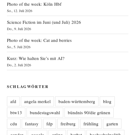
Photo of the week: Köln Hbf
So., 12. Juli 2026
Science Fiction im Juni (und Juli) 2026
Do., 9. Juli 2026
Photo of the week: Cat and berries
So., 5. Juli 2026
Kurz: Wie halten Sie’s mit AI?
Do., 2. Juli 2026
SCHLAGWÖRTER
afd
angela merkel
baden-württemberg
blog
btw13
bundestagswahl
bündnis 90/die grünen
cdu
fantasy
fdp
freiburg
frühling
garten
gender
google
grüne
herbst
hochschulpolitik