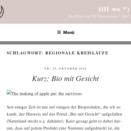
Zum
till we *)
Inhalt
Das Blog von Till Westermayer * 2002
springen
Menü
SCHLAGWORT:
REGIONALE KREISLÄUFE
VERÖFFENTLICHT
FR., 29. OKTOBER 2010
AM
Kurz: Bio mit Gesicht
Seit eini­ger Zeit ist mir auf eini­gen der Bio­pro­duk­te, die ich so
kau­fe, der Hin­weis auf das Por­tal „Bio mit Gesicht“ auf­ge­fal­len
(Natur­land steckt u.a. dahin­ter). Kurz gesagt geht es dabei dar­
um, dass auf jedem Pro­dukt eine Num­mer auf­ge­druckt ist, die