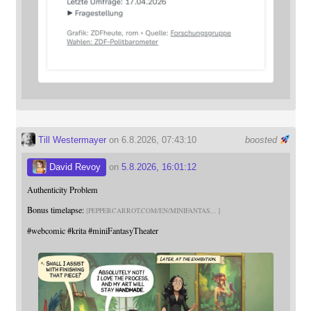
Till Westermayer
on 6.8.2026, 07:43:10
boosted
David Revoy
on
5.8.2026, 16:01:12
Authenticity Problem
Bonus timelapse:
PEPPERCARROT.COM/EN/MINIFANTAS
#
webcomic
#
krita
#
miniFantasyTheater