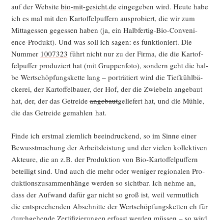
auf der Web­site
bio-mit-gesicht.de
ein­ge­ge­ben wird. Heu­te habe
ich es mal mit den Kar­tof­fel­puf­fern aus­pro­biert, die wir zum
Mit­tag­essen geges­sen haben (ja, ein Halb­fer­tig-Bio-Con­ve­ni­
ence-Pro­dukt). Und was soll ich sagen: es funk­tio­niert. Die
Num­mer
1007323
führt nicht nur zu der Fir­ma, die die Kar­tof­
fel­puf­fer pro­du­ziert hat (mit Grup­pen­fo­to), son­dern geht die hal­
be Wert­schöp­fungs­ket­te lang – por­trä­tiert wird die Tief­kühl­bä­
cke­rei, der Kar­tof­fel­bau­er, der Hof, der die Zwie­beln ange­baut
hat, der, der das Getrei­de
ange­baut
gelie­fert hat, und die Müh­le,
die das Getrei­de gemah­len hat.
Fin­de ich erst­mal ziem­lich beein­dru­ckend, so im Sin­ne einer
Bewusst­ma­chung der Arbeits­leis­tung und der vie­len kol­lek­ti­ven
Akteu­re, die an z.B. der Pro­duk­ti­on von Bio-Kar­tof­fel­puf­fern
betei­ligt sind. Und auch die mehr oder weni­ger regio­na­len Pro­
duk­ti­ons­zu­sam­men­hän­ge wer­den so sicht­bar. Ich neh­me an,
dass der Auf­wand dafür gar nicht so groß ist, weil ver­mut­lich
die ent­spre­chen­den Abschnit­te der Wert­schöp­fungs­ket­ten eh für
durch­ge­hen­de Zer­ti­fi­zie­run­gen erfasst wer­den müs­sen – so wird