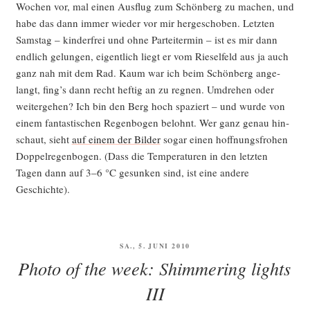
Wochen vor, mal einen Aus­flug zum Schön­berg zu machen, und
habe das dann immer wie­der vor mir her­ge­scho­ben. Letz­ten
Sams­tag – kin­der­frei und ohne Par­tei­ter­min – ist es mir dann
end­lich gelun­gen, eigent­lich liegt er vom Rie­sel­feld aus ja auch
ganz nah mit dem Rad. Kaum war ich beim Schön­berg ange­
langt, fing’s dann recht hef­tig an zu reg­nen. Umdre­hen oder
wei­ter­ge­hen? Ich bin den Berg hoch spa­ziert – und wur­de von
einem fan­tas­ti­schen Regen­bo­gen belohnt. Wer ganz genau hin­
schaut, sieht
auf einem der Bil­der
sogar einen hoff­nungs­fro­hen
Dop­pel­re­gen­bo­gen. (Dass die Tem­pe­ra­tu­ren in den letz­ten
Tagen dann auf 3–6 °C gesun­ken sind, ist eine ande­re
Geschichte).
VERÖFFENTLICHT
SA., 5. JUNI 2010
AM
Photo of the week: Shimmering lights
III