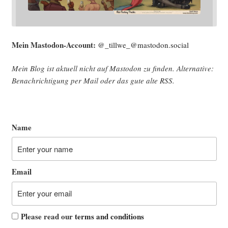
Mein Mast­o­don-Account:
@_tillwe_@mastodon.social
Mein Blog ist aktu­ell nicht auf Mast­o­don zu fin­den. Alter­na­ti­ve:
Benach­rich­ti­gung per Mail oder das gute alte
RSS
.
Name
Email
Please read our
terms and conditions