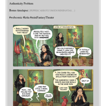
Authenticity Problem
Bonus timelapse:
PEPPERCARROT.COM/EN/MINIFANTAS
#
webcomic
#
krita
#
miniFantasyTheater