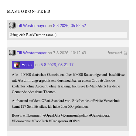
MASTODON-FEED
Till Westermayer
on
8.8.2026, 05:52:52
@
fugueish
BlackDemon (small).
Till Westermayer
on 7.8.2026, 10:12:43
boosted 🚀
Haplo
on
5.8.2026, 08:21:17
Alle ~10.700 deutschen Gemeinden, über 60.000 Ratsanträge und -beschlüsse
mit Abstimmungsergebnissen, durchsuchbar an einem Ort: ratsblick.de -
kostenlos, ohne Account, ohne Tracking, Inklusive E-Mail-Alerts für deine
Gemeinde oder deine Themen
Aufbauend auf dem OParl-Standard von
@
okfde
: das offizielle Verzeichnis
kennt 127 Schnittstellen, ich habe über 500 gefunden.
Boosts willkommen!
#
OpenData
#
Kommunalpolitik
#
Gemeinderat
#
Demokratie
#
CivicTech
#
Transparenz
#
OParl