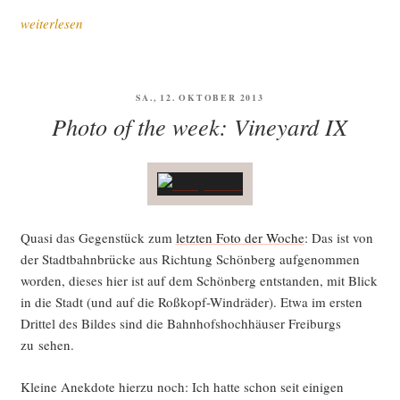
„War­
weiterlesen
um
Click-
Akti­
VERÖFFENTLICHT
SA., 12. OKTOBER 2013
vis­
AM
Photo of the week: Vineyard IX
mus
etwas
ändern
kann“
Qua­si das Gegen­stück zum
letz­ten Foto der Woche
: Das ist von
der Stadt­bahn­brü­cke aus Rich­tung Schön­berg auf­ge­nom­men
wor­den, die­ses hier ist auf dem Schön­berg ent­stan­den, mit Blick
in die Stadt (und auf die Roß­kopf-Wind­rä­der). Etwa im ers­ten
Drit­tel des Bil­des sind die Bahn­hofs­hoch­häu­ser Frei­burgs
zu sehen.
Klei­ne Anek­do­te hier­zu noch: Ich hat­te schon seit eini­gen