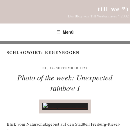
Zum
till we *)
Inhalt
Das Blog von Till Westermayer * 2002
springen
Menü
SCHLAGWORT:
REGENBOGEN
VERÖFFENTLICHT
DI., 14. SEPTEMBER 2021
AM
Photo of the week: Unexpected
rainbow I
Blick vom Natur­schutz­ge­biet auf den Stadt­teil Frei­burg-Rie­sel­