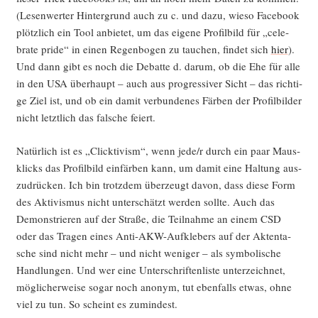
(Lesen­wer­ter Hin­ter­grund auch zu c. und dazu, wie­so Face­book
plötz­lich ein Tool anbie­tet, um das eige­ne Pro­fil­bild für „cele­
bra­te pri­de“ in einen Regen­bo­gen zu tau­chen, fin­det sich
hier
).
Und dann gibt es noch die Debat­te d. dar­um, ob die Ehe für alle
in den USA über­haupt – auch aus pro­gres­si­ver Sicht – das rich­ti­
ge Ziel ist, und ob ein damit ver­bun­de­nes Fär­ben der Pro­fil­bil­der
nicht letzt­lich das fal­sche feiert.
Natür­lich ist es „Click­ti­vism“, wenn jede/r durch ein paar Maus­
klicks das Pro­fil­bild ein­fär­ben kann, um damit eine Hal­tung aus­
zu­drü­cken. Ich bin trotz­dem über­zeugt davon, dass die­se Form
des Akti­vis­mus nicht unter­schätzt wer­den soll­te. Auch das
Demons­trie­ren auf der Stra­ße, die Teil­nah­me an einem CSD
oder das Tra­gen eines Anti-AKW-Auf­kle­bers auf der Akten­ta­
sche sind nicht mehr – und nicht weni­ger – als sym­bo­li­sche
Hand­lun­gen. Und wer eine Unter­schrif­ten­lis­te unter­zeich­net,
mög­li­cher­wei­se sogar noch anonym, tut eben­falls etwas, ohne
viel zu tun. So scheint es zumindest.