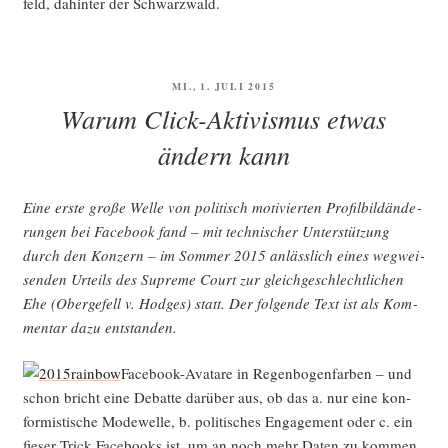
feld, dahin­ter der Schwarzwald.
VERÖFFENTLICHT
MI., 1. JULI 2015
AM
Warum Click-Aktivismus etwas
ändern kann
Eine ers­te gro­ße Wel­le von poli­tisch moti­vier­ten Pro­fil­bild­än­de­
run­gen bei Face­book fand – mit tech­ni­scher Unter­stüt­zung
durch den Kon­zern – im Som­mer 2015 anläss­lich eines weg­wei­
sen­den Urteils des Supre­me Court zur gleich­ge­schlecht­li­chen
Ehe (Ober­ge­fell v. Hod­ges) statt. Der fol­gen­de Text ist als Kom­
men­tar dazu entstanden.
Face­book-Ava­tare in Regen­bo­gen­far­ben – und
schon bricht eine Debat­te dar­über aus, ob das a. nur eine kon­
for­mis­ti­sche Mode­wel­le, b. poli­ti­sches Enga­ge­ment oder c. ein
fie­ser Trick Face­books ist, um an noch mehr Daten zu kom­men.