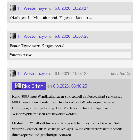
Till Westermayer
on
6.8.2026, 18:23:17
@
kaibojens
Im Mittel über beide Folgen im Rahmen ...
Till Westermayer
on
6.8.2026, 16:58:28
Bonnie Taylor meets Klingon opera?
#
startrek
#
snw
Till Westermayer
on 6.8.2026, 15:07:27
boosted 🚀
Rico Grimm
on
6.8.2026, 08:46:25
Rund 8000 neue Windkraftanlagen sind aktuell in Deutschland genehmigt.
6000 davon überschreiten laut Bundesverband Windenergie die neue
Leistungsgrenze regelmäßig. Drei Viertel der schon durchgeplanten
Windprojekte müssen neu bewertet werden.
Deshalb ist Windkraft für mich die eigentliche Story dieser Gesetze: Solar
verliert Garantien für zukünftige Anlagen. Windkraft verliert sie für bereits
durchgeplante und genehmigte Anlagen.