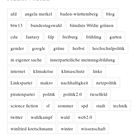
afd
angela merkel
baden-württemberg
blog
btw13
bundestagswahl
bündnis 90/die grünen
cdu
fantasy
fdp
freiburg
frühling
garten
gender
google
grüne
herbst
hochschulpolitik
in eigener sache
innerparteiliche meinungsbildung
internet
klimakrise
klimaschutz
linke
Linkspartei
makro
nachhaltigkeit
netzpolitik
piratenpartei
politik
politik2.0
rieselfeld
science fiction
sf
sommer
spd
stadt
technik
twitter
wahlkampf
wald
web2.0
winfried kretschmann
winter
wissenschaft