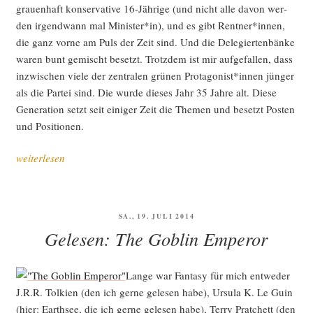
grau­en­haft kon­ser­va­ti­ve 16-Jäh­ri­ge (und nicht alle davon wer­
den irgend­wann mal Minister*in), und es gibt Rentner*innen,
die ganz vor­ne am Puls der Zeit sind. Und die Dele­gier­ten­bän­ke
waren bunt gemischt besetzt. Trotz­dem ist mir auf­ge­fal­len, dass
inzwi­schen vie­le der zen­tra­len grü­nen Protagonist*innen jün­ger
als die Par­tei sind. Die wur­de die­ses Jahr 35 Jah­re alt. Die­se
Gene­ra­ti­on setzt seit eini­ger Zeit die The­men und besetzt Pos­ten
und Positionen.
„Zwei­
weiterlesen
tau­
send
Wör­
VERÖFFENTLICHT
SA., 19. JULI 2014
ter
AM
Gelesen: The Goblin Emperor
zum
Zustand
der
Lan­ge war Fan­ta­sy für mich ent­we­der
Par­
J.R.R. Tol­ki­en (den ich ger­ne gele­sen habe), Ursu­la K. Le Guin
tei“
(hier: Earth­see, die ich ger­ne gele­sen habe), Ter­ry Prat­chett (den