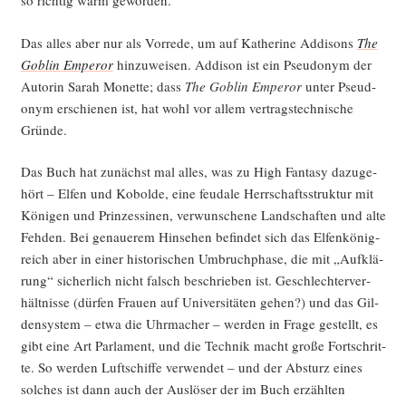
so rich­tig warm geworden.
Das alles aber nur als Vor­re­de, um auf Kathe­ri­ne Addi­sons
The
Goblin Emper­or
hin­zu­wei­sen. Addi­son ist ein Pseud­onym der
Autorin Sarah Monet­te; dass
The Goblin Emper­or
unter Pseud­
onym erschie­nen ist, hat wohl vor allem ver­trags­tech­ni­sche
Gründe.
Das Buch hat zunächst mal alles, was zu High Fan­ta­sy dazu­ge­
hört – Elfen und Kobol­de, eine feu­da­le Herr­schafts­struk­tur mit
Köni­gen und Prin­zes­si­nen, ver­wun­sche­ne Land­schaf­ten und alte
Feh­den. Bei genaue­rem Hin­se­hen befin­det sich das Elfen­kö­nig­
reich aber in einer his­to­ri­schen Umbruch­pha­se, die mit „Auf­klä­
rung“ sicher­lich nicht falsch beschrie­ben ist. Geschlech­ter­ver­
hält­nis­se (dür­fen Frau­en auf Uni­ver­si­tä­ten gehen?) und das Gil­
densys­tem – etwa die Uhr­ma­cher – wer­den in Fra­ge gestellt, es
gibt eine Art Par­la­ment, und die Tech­nik macht gro­ße Fort­schrit­
te. So wer­den Luft­schif­fe ver­wen­det – und der Absturz eines
sol­ches ist dann auch der Aus­lö­ser der im Buch erzähl­ten