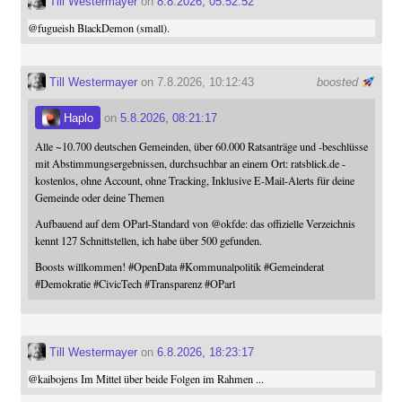
Till Westermayer
on
8.8.2026, 05:52:52
@
fugueish
BlackDemon (small).
Till Westermayer
on 7.8.2026, 10:12:43
boosted
Haplo
on
5.8.2026, 08:21:17
Alle ~10.700 deutschen Gemeinden, über 60.000 Ratsanträge und -beschlüsse
mit Abstimmungsergebnissen, durchsuchbar an einem Ort: ratsblick.de -
kostenlos, ohne Account, ohne Tracking, Inklusive E-Mail-Alerts für deine
Gemeinde oder deine Themen
Aufbauend auf dem OParl-Standard von
@
okfde
: das offizielle Verzeichnis
kennt 127 Schnittstellen, ich habe über 500 gefunden.
Boosts willkommen!
#
OpenData
#
Kommunalpolitik
#
Gemeinderat
#
Demokratie
#
CivicTech
#
Transparenz
#
OParl
Till Westermayer
on
6.8.2026, 18:23:17
@
kaibojens
Im Mittel über beide Folgen im Rahmen ...