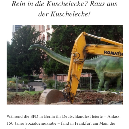
Rein in die Kuschelecke? Raus aus
der Kuschelecke!
Wäh­rend die SPD in Ber­lin ihr Deutsch­land­fest fei­er­te – Anlass:
150 Jah­re Sozi­al­de­mo­kra­tie – fand in Frank­furt am Main die