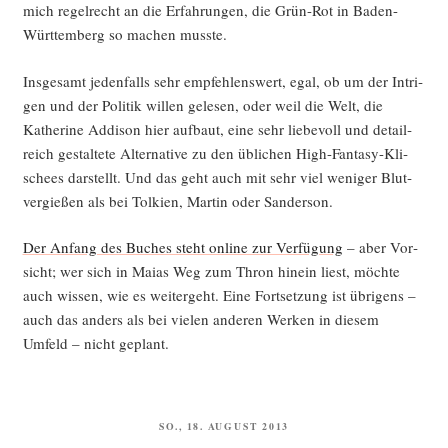
mich regel­recht an die Erfah­run­gen, die Grün-Rot in Baden-
Würt­tem­berg so machen musste.
Ins­ge­samt jeden­falls sehr emp­feh­lens­wert, egal, ob um der Intri­
gen und der Poli­tik wil­len gele­sen, oder weil die Welt, die
Kathe­ri­ne Addi­son hier auf­baut, eine sehr lie­be­voll und detail­
reich gestal­te­te Alter­na­ti­ve zu den übli­chen High-Fan­ta­sy-Kli­
schees dar­stellt. Und das geht auch mit sehr viel weni­ger Blut­
ver­gie­ßen als bei Tol­ki­en, Mar­tin oder Sanderson.
Der Anfang des Buches steht online zur Ver­fü­gung
– aber Vor­
sicht; wer sich in Mai­as Weg zum Thron hin­ein liest, möch­te
auch wis­sen, wie es wei­ter­geht. Eine Fort­set­zung ist übri­gens –
auch das anders als bei vie­len ande­ren Wer­ken in die­sem
Umfeld – nicht geplant.
VERÖFFENTLICHT
SO., 18. AUGUST 2013
AM