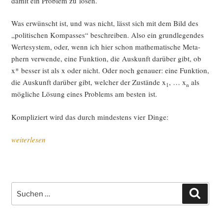
damit ein Pro­blem zu lösen.
Was erwünscht ist, und was nicht, lässt sich mit dem Bild des
„poli­ti­schen Kom­pas­ses“ beschrei­ben. Also ein grund­le­gen­des
Wer­te­sys­tem, oder, wenn ich hier schon mathe­ma­ti­sche Meta­
phern ver­wen­de, eine Funk­ti­on, die Aus­kunft dar­über gibt, ob
x* bes­ser ist als x oder nicht. Oder noch genau­er: eine Funk­ti­on,
die Aus­kunft dar­über gibt, wel­cher der Zustän­de x
, … x
als
1
n
mög­li­che Lösung eines Pro­blems am bes­ten ist.
Kom­pli­ziert wird das durch min­des­tens vier Dinge:
„Uto­
weiterlesen
pie,
Real­
po­
li­
Suche
Such
tik
nach:
und