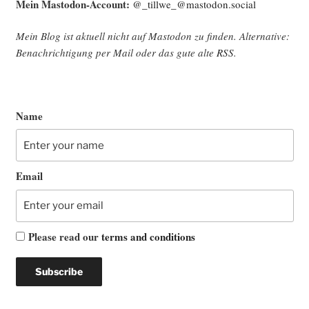
Mein Mast­o­don-Account:
@_tillwe_@mastodon.social
Mein Blog ist aktu­ell nicht auf Mast­o­don zu fin­den. Alter­na­ti­ve:
Benach­rich­ti­gung per Mail oder das gute alte
RSS
.
Name
Email
Please read our
terms and conditions