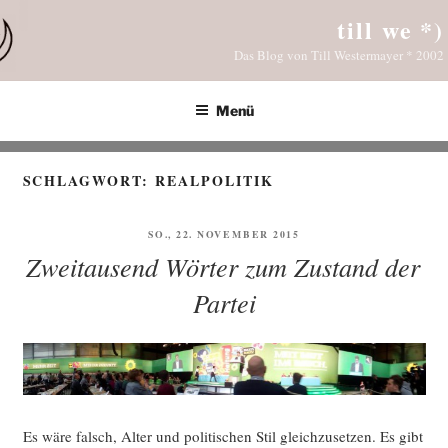
Zum
till we *)
Inhalt
Das Blog von Till Westermayer * 2002
springen
Menü
SCHLAGWORT:
REALPOLITIK
VERÖFFENTLICHT
SO., 22. NOVEMBER 2015
AM
Zweitausend Wörter zum Zustand der
Partei
Es wäre falsch, Alter und poli­ti­schen Stil gleich­zu­set­zen. Es gibt