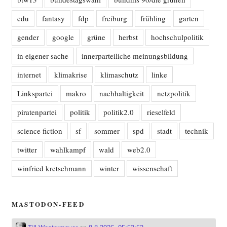
cdu
fantasy
fdp
freiburg
frühling
garten
gender
google
grüne
herbst
hochschulpolitik
in eigener sache
innerparteiliche meinungsbildung
internet
klimakrise
klimaschutz
linke
Linkspartei
makro
nachhaltigkeit
netzpolitik
piratenpartei
politik
politik2.0
rieselfeld
science fiction
sf
sommer
spd
stadt
technik
twitter
wahlkampf
wald
web2.0
winfried kretschmann
winter
wissenschaft
MASTODON-FEED