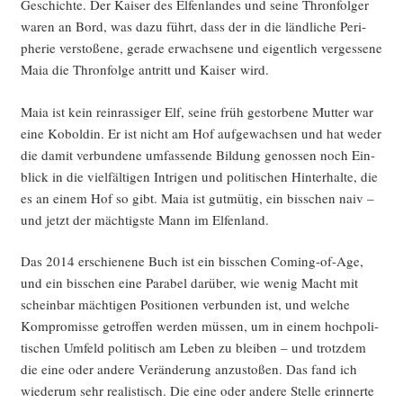
Geschich­te. Der Kai­ser des Elfen­lan­des und sei­ne Thron­fol­ger
waren an Bord, was dazu führt, dass der in die länd­li­che Peri­
phe­rie ver­sto­ße­ne, gera­de erwach­se­ne und eigent­lich ver­ges­se­ne
Maia die Thron­fol­ge antritt und Kai­ser wird.
Maia ist kein rein­ras­si­ger Elf, sei­ne früh gestor­be­ne Mut­ter war
eine Kobol­din. Er ist nicht am Hof auf­ge­wach­sen und hat weder
die damit ver­bun­de­ne umfas­sen­de Bil­dung genos­sen noch Ein­
blick in die viel­fäl­ti­gen Intri­gen und poli­ti­schen Hin­ter­hal­te, die
es an einem Hof so gibt. Maia ist gut­mü­tig, ein biss­chen naiv –
und jetzt der mäch­tigs­te Mann im Elfenland.
Das 2014 erschie­ne­ne Buch ist ein biss­chen Coming-of-Age,
und ein biss­chen eine Para­bel dar­über, wie wenig Macht mit
schein­bar mäch­ti­gen Posi­tio­nen ver­bun­den ist, und wel­che
Kom­pro­mis­se getrof­fen wer­den müs­sen, um in einem hoch­po­li­
ti­schen Umfeld poli­tisch am Leben zu blei­ben – und trotz­dem
die eine oder ande­re Ver­än­de­rung anzu­sto­ßen. Das fand ich
wie­der­um sehr rea­lis­tisch. Die eine oder ande­re Stel­le erin­ner­te