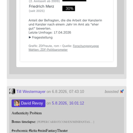
Till Westermayer
on 6.8.2026, 07:43:10
boosted
David Revoy
on
5.8.2026, 16:01:12
Authenticity Problem
Bonus timelapse:
PEPPERCARROT.COM/EN/MINIFANTAS
#
webcomic
#
krita
#
miniFantasyTheater