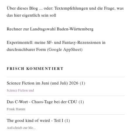
loka­
le
Über dieses Blog ... oder: Textempfehlungen und die Frage, was
Maxi­
das hier eigentlich sein soll
ma“
Rechner zur Landtagswahl Baden-Württemberg
Experimentell: meine SF- und Fantasy-Rezensionen in
durchsuchbarer Form
(Google AppSheet)
FRISCH KOMMENTIERT
Science Fiction im Juni (und Juli) 2026
(
1
)
Science Fiction und
Das C-Wort - Chaos-Tage bei der CDU
(
1
)
Frank Hamm
The good kind of weird - Teil I
(
1
)
Aufschrieb zur Me...