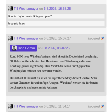
Till Westermayer
on
6.8.2026, 16:58:28
Bonnie Taylor meets Klingon opera?
#
startrek
#
snw
Till Westermayer
on 6.8.2026, 15:07:27
boosted
Rico Grimm
on
6.8.2026, 08:46:25
Rund 8000 neue Windkraftanlagen sind aktuell in Deutschland genehmigt.
6000 davon überschreiten laut Bundesverband Windenergie die neue
Leistungsgrenze regelmäßig. Drei Viertel der schon durchgeplanten
Windprojekte müssen neu bewertet werden.
Deshalb ist Windkraft für mich die eigentliche Story dieser Gesetze: Solar
verliert Garantien für zukünftige Anlagen. Windkraft verliert sie für bereits
durchgeplante und genehmigte Anlagen.
Till Westermayer
on 6.8.2026, 11:34:14
boosted