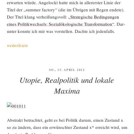
erwar­ten wür­de. Ange­lockt hat­te mich in aller­ers­ter Linie der
Titel der „sum­mer fac­to­ry“ (die im Übri­gen mit Regen ende­te).
Der Titel klang ver­hei­ßungs­voll:
„Stra­te­gi­sche Bedin­gun­gen
eines Poli­tik­wech­sels: Sozi­al­öko­lo­gi­sche Trans­for­ma­ti­on“
. Dar­
un­ter konn­te ich mir was vor­stel­len. Dach­te ich jedenfalls.
„Rein
weiterlesen
in
die
Kuschel­
VERÖFFENTLICHT
SO., 15. APRIL 2012
ecke?
AM
Utopie, Realpolitik und lokale
Raus
aus
Maxima
der
Kuschel­
ecke!“
Abs­trakt betrach­tet, geht es bei Poli­tik dar­um, einen Zustand x
so zu ändern, dass ein erwünsch­ter Zustand x* erreicht wird, um