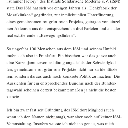
„sum­mer fac­to­ry“ des
Insti­tuts Soli­da­ri­sche Moder­ne e.V. (ISM)
statt. Das ISM hat sich vor eini­gen Jah­ren als „Denk­fa­brik der
Mosa­i­k­lin­ken“ gegrün­det, zur intel­lek­tu­el­len Unter­füt­te­rung
eines gemein­sa­men rot-grün-roten Pro­jekts, getra­gen von ein­zel­
nen Akteu­ren aus den ent­spre­chen­den drei Par­tei­en und aus der
real exis­tie­ren­den „Bewe­gungs­lin­ken“.
So unge­fähr 100 Men­schen aus dem ISM und sei­nem Umfeld
tra­fen sich also in Frank­furt. Ein biss­chen war das gan­ze auch
eine Kat­zen­jam­mer­ver­an­stal­tung ange­sichts der Schwie­rig­kei­
ten, gemein­sa­me rot-grün-rote Pro­jek­te nicht nur zu iden­ti­fi­zie­
ren, son­dern dar­aus auch noch kon­kre­te Poli­tik zu machen. Die
Aus­sich­ten für ein ent­spre­chen­des Bünd­nis nach der Bun­des­
tags­wahl schei­nen der­zeit bekann­ter­ma­ßen ja nicht die bes­ten
zu sein.
Ich bin zwar fast seit Grün­dung des ISM dort Mit­glied (auch
wenn ich den Namen
nicht mag
), war aber noch auf kei­ner ISM-
Ver­an­stal­tung. Inso­fern wuss­te ich nicht so genau, was mich