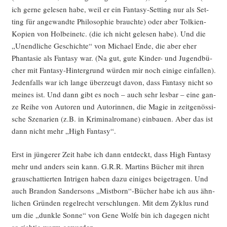
ich ger­ne gele­sen habe, weil er ein Fan­ta­sy-Set­ting nur als Set­
ting für ange­wand­te Phi­lo­so­phie brauch­te) oder aber Tol­ki­en-
Kopien von Hol­bei­netc. (die ich nicht gele­sen habe). Und die
„Unend­li­che Geschich­te“ von Micha­el Ende, die aber eher
Phan­ta­sie als Fan­ta­sy war. (Na gut, gute Kin­der- und Jugend­bü­
cher mit Fan­ta­sy-Hin­ter­grund wür­den mir noch eini­ge ein­fal­len).
Jeden­falls war ich lan­ge über­zeugt davon, dass Fan­ta­sy nicht so
mei­nes ist. Und dann gibt es noch – auch sehr les­bar – eine gan­
ze Rei­he von Autoren und Autorin­nen, die Magie in zeit­ge­nös­si­
sche Sze­na­ri­en (z.B. in Kri­mi­nal­ro­ma­ne) ein­bau­en. Aber das ist
dann nicht mehr „High Fantasy“.
Erst in jün­ge­rer Zeit habe ich dann ent­deckt, dass High Fan­ta­sy
mehr und anders sein kann. G.R.R. Mar­tins Bücher mit ihren
grau­schat­tier­ten Intri­gen haben dazu eini­ges bei­getra­gen. Und
auch Bran­don San­der­sons „Mistborn“-Bücher habe ich aus ähn­
li­chen Grün­den regel­recht ver­schlun­gen. Mit dem Zyklus rund
um die „dunk­le Son­ne“ von Gene Wol­fe bin ich dage­gen nicht