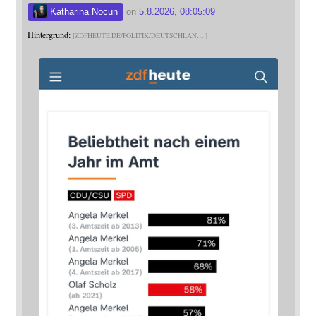
Katharina Nocun
on
5.8.2026, 08:05:09
Hintergrund:
ZDFHEUTE.DE/POLITIK/DEUTSCHLAN