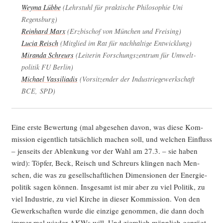
Wey­ma Lüb­be
(Lehr­stuhl für prak­ti­sche Phi­lo­so­phie Uni
Regensburg)
Rein­hard Marx
(Erz­bi­schof von Mün­chen und Freising)
Lucia Reisch
(Mit­glied im Rat für nach­hal­ti­ge Entwicklung)
Miran­da Schr­eurs
(Lei­te­rin For­schungs­zen­trum für Umwelt­
po­li­tik FU Berlin)
Micha­el Vas­si­lia­dis
(Vor­sit­zen­der der Indus­trie­ge­werk­schaft
BCE, SPD)
Eine ers­te Bewer­tung (mal abge­se­hen davon, was die­se Kom­
mis­si­on eigent­lich tat­säch­lich machen soll, und wel­chen Ein­fluss
– jen­seits der Ablen­kung vor der Wahl am 27.3. – sie haben
wird): Töp­fer, Beck, Reisch und Schr­eurs klin­gen nach Men­
schen, die was zu gesell­schaft­li­chen Dimen­sio­nen der Ener­gie­
po­li­tik sagen kön­nen. Ins­ge­samt ist mir aber zu viel Poli­tik, zu
viel Indus­trie, zu viel Kir­che in die­ser Kom­mis­si­on. Von den
Gewerk­schaf­ten wur­de die ein­zi­ge genom­men, die dann doch
immer mal wie­der AKWs will. Und ziem­lich männ­lich geprägt