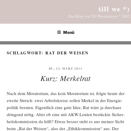
Zum
till we *)
Inhalt
Das Blog von Till Westermayer * 2002
springen
Menü
SCHLAGWORT:
RAT DER WEISEN
VERÖFFENTLICHT
DI., 22. MÄRZ 2011
AM
Kurz: Merkelrat
Nach dem Mora­to­ri­um, das kein Mora­to­ri­um ist, folg­te heu­te der
zwei­te Streich: zwei Arbeits­krei­se sol­len Mer­kel in der Ener­gie­
po­li­tik bera­ten. Eigent­lich eine gute Idee, Rat wäre ja durch­aus
drin­gend nötig. Aber ob eine mit AKW-Leu­ten bestück­te Sicher­
heits­kom­mis­si­on da hilft? Etwas bes­ser sieht es aus mei­ner Sicht
beim „Rat der Wei­sen“, also der „Ethik­kom­mis­si­on“ aus. Der