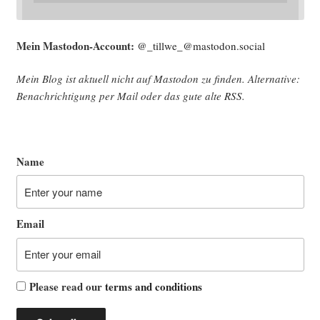
Mein Mast­o­don-Account:
@_tillwe_@mastodon.social
Mein Blog ist aktu­ell nicht auf Mast­o­don zu fin­den. Alter­na­ti­ve:
Benach­rich­ti­gung per Mail oder das gute alte
RSS
.
Name
Email
Please read our
terms and conditions