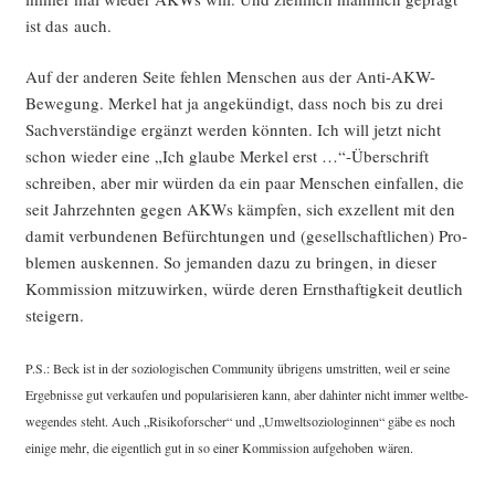
ist das auch.
Auf der ande­ren Sei­te feh­len Men­schen aus der Anti-AKW-
Bewe­gung. Mer­kel hat ja ange­kün­digt, dass noch bis zu drei
Sach­ver­stän­di­ge ergänzt wer­den könn­ten. Ich will jetzt nicht
schon wie­der eine „Ich glau­be Mer­kel erst …“-Über­schrift
schrei­ben, aber mir wür­den da ein paar Men­schen ein­fal­len, die
seit Jahr­zehn­ten gegen AKWs kämp­fen, sich exzel­lent mit den
damit ver­bun­de­nen Befürch­tun­gen und (gesell­schaft­li­chen) Pro­
ble­men aus­ken­nen. So jeman­den dazu zu brin­gen, in die­ser
Kom­mis­si­on mit­zu­wir­ken, wür­de deren Ernst­haf­tig­keit deut­lich
steigern.
P.S.: Beck ist in der sozio­lo­gi­schen Com­mu­ni­ty übri­gens umstrit­ten, weil er sei­ne
Ergeb­nis­se gut ver­kau­fen und popu­la­ri­sie­ren kann, aber dahin­ter nicht immer welt­be­
we­gen­des steht. Auch „Risi­ko­for­scher“ und „Umwelt­so­zio­lo­gin­nen“ gäbe es noch
eini­ge mehr, die eigent­lich gut in so einer Kom­mis­si­on auf­ge­ho­ben wären.