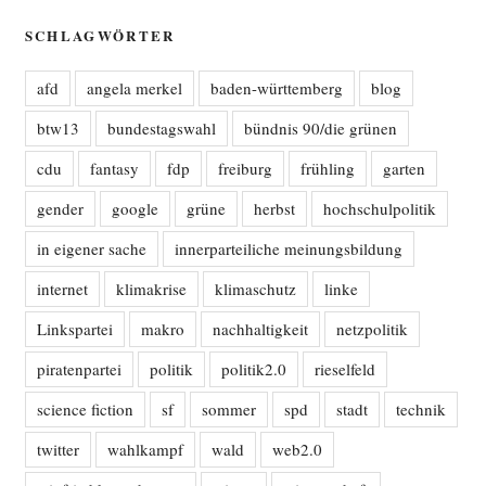
SCHLAGWÖRTER
afd
angela merkel
baden-württemberg
blog
btw13
bundestagswahl
bündnis 90/die grünen
cdu
fantasy
fdp
freiburg
frühling
garten
gender
google
grüne
herbst
hochschulpolitik
in eigener sache
innerparteiliche meinungsbildung
internet
klimakrise
klimaschutz
linke
Linkspartei
makro
nachhaltigkeit
netzpolitik
piratenpartei
politik
politik2.0
rieselfeld
science fiction
sf
sommer
spd
stadt
technik
twitter
wahlkampf
wald
web2.0