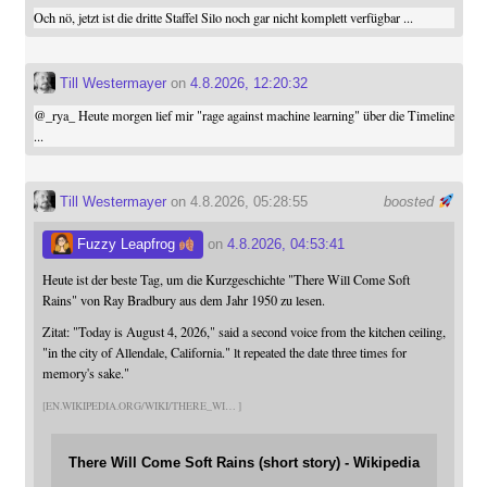
Och nö, jetzt ist die dritte Staffel Silo noch gar nicht komplett verfügbar ...
Till Westermayer
on
4.8.2026, 12:20:32
@
_rya_
Heute morgen lief mir "rage against machine learning" über die Timeline
...
Till Westermayer
on 4.8.2026, 05:28:55
boosted
Fuzzy Leapfrog
on
4.8.2026, 04:53:41
Heute ist der beste Tag, um die Kurzgeschichte "There Will Come Soft
Rains" von Ray Bradbury aus dem Jahr 1950 zu lesen.
Zitat: "Today is August 4, 2026," said a second voice from the kitchen ceiling,
"in the city of Allendale, California." lt repeated the date three times for
memory's sake."
EN.WIKIPEDIA.ORG/WIKI/THERE_WI
There Will Come Soft Rains (short story) - Wikipedia