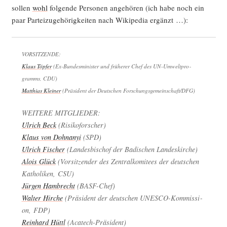
sol­len
wohl
fol­gen­de Per­so­nen ange­hö­ren (ich habe noch ein
paar Par­tei­zu­ge­hö­rig­kei­ten nach Wiki­pe­dia ergänzt …):
VORSITZENDE:
Klaus Töp­fer
(Ex-Bun­des­mi­nis­ter und frü­he­rer Chef des UN-Umwelt­pro­
gramms, CDU)
Mat­thi­as Klei­ner
(Prä­si­dent der Deut­schen Forschungsgemeinschaft/DFG)
WEITERE MITGLIEDER:
Ulrich Beck
(Risi­ko­for­scher)
Klaus von Dohn­anyi
(SPD)
Ulrich Fischer
(Lan­des­bi­schof der Badi­schen Landeskirche)
Alo­is Glück
(Vor­sit­zen­der des Zen­tral­ko­mi­tees der deut­schen
Katho­li­ken, CSU)
Jür­gen Ham­brecht
(BASF-Chef)
Wal­ter Hir­che
(Prä­si­dent der deut­schen UNESCO-Kom­mis­si­
on, FDP)
Rein­hard Hüttl
(Aca­tech-Prä­si­dent)