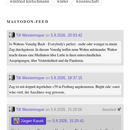
winfried kretschmann
winter
wissenschaft
MASTODON-FEED
Till Westermayer
on
5.8.2026, 20:03:42
Jo Waltons Venedig-Buch - Everybody's perfect - mehr oder weniger in einem
Zug durchgelesen. In diesem Venedig treffen neun Welten aufeinander. Walton
macht daraus eine Meditation über Liebe in ihren unterschiedlichen
Ausprägungen, über Verletzlichkeit und die Pandemie.
Till Westermayer
on
5.8.2026, 18:37:15
Zug ist mit doppelt ärgerlichen +59 in Freiburg angekommen. Bright side: sonst
wäre vmtl. der Anschluss weg gewesen..
Till Westermayer
on 5.8.2026, 15:28:56
boosted
Jürgen Kasek
on
5.8.2026, 15:20:41