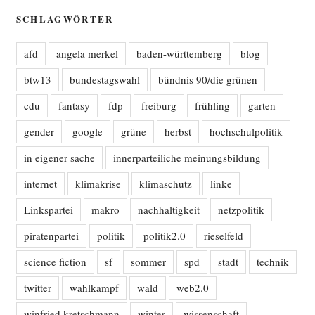
SCHLAGWÖRTER
afd
angela merkel
baden-württemberg
blog
btw13
bundestagswahl
bündnis 90/die grünen
cdu
fantasy
fdp
freiburg
frühling
garten
gender
google
grüne
herbst
hochschulpolitik
in eigener sache
innerparteiliche meinungsbildung
internet
klimakrise
klimaschutz
linke
Linkspartei
makro
nachhaltigkeit
netzpolitik
piratenpartei
politik
politik2.0
rieselfeld
science fiction
sf
sommer
spd
stadt
technik
twitter
wahlkampf
wald
web2.0
winfried kretschmann
winter
wissenschaft