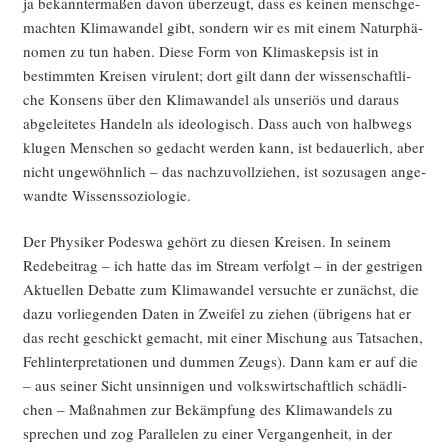
ja bekann­ter­ma­ßen davon über­zeugt, dass es kei­nen mensch­ge­
mach­ten Kli­ma­wan­del gibt, son­dern wir es mit einem Natur­phä­
no­men zu tun haben. Die­se Form von Kli­ma­skep­sis ist in
bestimm­ten Krei­sen viru­lent; dort gilt dann der wis­sen­schaft­li­
che Kon­sens über den Kli­ma­wan­del als unse­ri­ös und dar­aus
abge­lei­te­tes Han­deln als ideo­lo­gisch. Dass auch von halb­wegs
klu­gen Men­schen so gedacht wer­den kann, ist bedau­er­lich, aber
nicht unge­wöhn­lich – das nach­zu­voll­zie­hen, ist sozu­sa­gen ange­
wand­te Wissenssoziologie.
Der Phy­si­ker Podes­wa gehört zu die­sen Krei­sen. In sei­nem
Rede­bei­trag – ich hat­te das im Stream ver­folgt – in der gest­ri­gen
Aktu­el­len Debat­te zum Kli­ma­wan­del ver­such­te er zunächst, die
dazu vor­lie­gen­den Daten in Zwei­fel zu zie­hen (übri­gens hat er
das recht geschickt gemacht, mit einer Mischung aus Tat­sa­chen,
Fehl­in­ter­pre­ta­tio­nen und dum­men Zeugs). Dann kam er auf die
– aus sei­ner Sicht unsin­ni­gen und volks­wirt­schaft­lich schäd­li­
chen – Maß­nah­men zur Bekämp­fung des Kli­ma­wan­dels zu
spre­chen und zog Par­al­le­len zu einer Ver­gan­gen­heit, in der