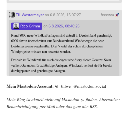
Till Westermayer
on 6.8.2026, 15:07:27
boosted
Rico Grimm
on
6.8.2026, 08:46:25
Rund 8000 neue Windkraftanlagen sind aktuell in Deutschland genehmigt.
6000 davon überschreiten laut Bundesverband Windenergie die neue
Leistungsgrenze regelmäßig. Drei Viertel der schon durchgeplanten
Windprojekte müssen neu bewertet werden.
Deshalb ist Windkraft für mich die eigentliche Story dieser Gesetze: Solar
verliert Garantien für zukünftige Anlagen. Windkraft verliert sie für bereits
durchgeplante und genehmigte Anlagen.
Mein Mast­o­don-Account:
@_tillwe_@mastodon.social
Mein Blog ist aktu­ell nicht auf Mast­o­don zu fin­den. Alter­na­ti­ve:
Benach­rich­ti­gung per Mail oder das gute alte
RSS
.