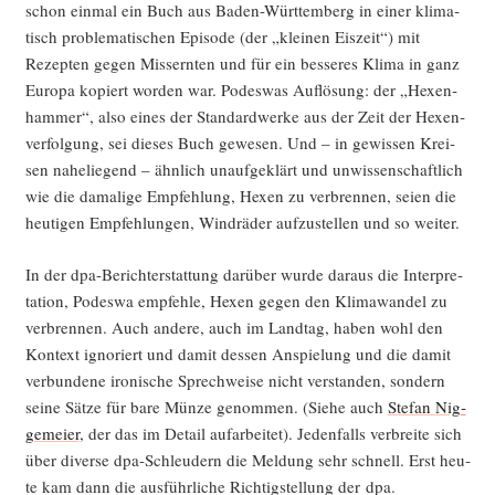
schon ein­mal ein Buch aus Baden-Würt­tem­berg in einer kli­ma­
tisch pro­ble­ma­ti­schen Epi­so­de (der „klei­nen Eis­zeit“) mit
Rezep­ten gegen Miss­ern­ten und für ein bes­se­res Kli­ma in ganz
Euro­pa kopiert wor­den war. Podes­was Auf­lö­sung: der „Hexen­
ham­mer“, also eines der Stan­dard­wer­ke aus der Zeit der Hexen­
ver­fol­gung, sei die­ses Buch gewe­sen. Und – in gewis­sen Krei­
sen nahe­lie­gend – ähn­lich unauf­ge­klärt und unwis­sen­schaft­lich
wie die dama­li­ge Emp­feh­lung, Hexen zu ver­bren­nen, sei­en die
heu­ti­gen Emp­feh­lun­gen, Wind­rä­der auf­zu­stel­len und so weiter.
In der dpa-Bericht­erstat­tung dar­über wur­de dar­aus die Inter­pre­
ta­ti­on, Podes­wa emp­feh­le, Hexen gegen den Kli­ma­wan­del zu
ver­bren­nen. Auch ande­re, auch im Land­tag, haben wohl den
Kon­text igno­riert und damit des­sen Anspie­lung und die damit
ver­bun­de­ne iro­ni­sche Sprech­wei­se nicht ver­stan­den, son­dern
sei­ne Sät­ze für bare Mün­ze genom­men. (Sie­he auch
Ste­fan Nig­
ge­mei­er
, der das im Detail auf­ar­bei­tet). Jeden­falls ver­brei­te sich
über diver­se dpa-Schleu­dern die Mel­dung sehr schnell. Erst heu­
te kam dann die aus­führ­li­che Rich­tig­stel­lung der dpa.