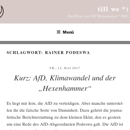
Zum
till we *)
Inhalt
Das Blog von Till Westermayer * 2002
springen
Menü
SCHLAGWORT:
RAINER PODESWA
VERÖFFENTLICHT
FR., 12. MAI 2017
AM
Kurz: AfD, Klimawandel und der
„Hexenhammer“
Es liegt mir fern, die AfD zu ver­tei­di­gen. Aber man­che unter­stel­
len ihr die fal­sche Sor­te von Dumm­heit. Dazu gehört die jour­na­
lis­ti­sche Bericht­erstat­tung zu dem klei­nen Eklat, den es ges­tern
um eine Rede des AfD-Abge­ord­ne­ten Podes­wa gab. Die AfD ist