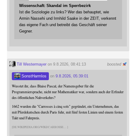
Wissenschaft: Skandal im Sperrbezirk
Ist die Soziologie zu links? Wer das behauptet, wie
Armin Nassehi und Irmhild Saake in der ZEIT, verkennt
das eigene Fach und betreibt das Geschäft seiner
Gegner.
Till Westermayer
on 9.8.2026, 08:41:13
boosted
SonstHarmlos
on
9.8.2026, 05:39:01
Wusstet ihr, dass Blaise Pascal, der Namensgeber für die
Programmiersprache, nicht nur Mathematiker war, sondern auch der Erfinder
des öffentlichen Nahverkehrs?
1662 wurden die "Carrosses à cinq sols" gegründet, ein Unternehmen, das
mit Pferdekutschen durch Paris fuhr, mit fünf festen Linien und einem festen
Takt und Fahrpreis.
DE.WIKIPEDIA.ORG/WIKI/CARROSSE