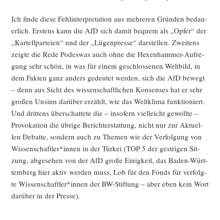
Ich fin­de die­se Fehl­in­ter­pre­ta­ti­on aus meh­re­ren Grün­den bedau­
er­lich. Ers­tens kann die AfD sich damit bequem als „Opfer“ der
„Kar­tell­par­tei­en“ und der „Lügen­pres­se“ dar­stel­len. Zwei­tens
zeig­te die Rede Podes­was auch ohne die Hexen­ham­mer-Auf­re­
gung sehr schön, in was für einem geschlos­se­nen Welt­bild, in
dem Fak­ten ganz anders gedeu­tet wer­den, sich die AfD bewegt
– denn aus Sicht des wis­sen­schaft­li­chen Kon­sen­ses hat er sehr
gro­ßen Unsinn dar­über erzählt, wie das Welt­kli­ma funk­tio­niert.
Und drit­tens über­schat­te­te die – inso­fern viel­leicht gewoll­te –
Pro­vo­ka­ti­on die übri­ge Bericht­erstat­tung, nicht nur zur Aktu­el­
len Debat­te, son­dern auch zu The­men wie der Ver­fol­gung von
Wissenschaftler*innen in der Tür­kei (TOP 5 der gest­ri­gen Sit­
zung, abge­se­hen von der AfD gro­ße Einig­keit, das Baden-Würt­
tem­berg hier aktiv wer­den muss, Lob für den Fonds für ver­folg­
te Wissenschaftler*innen der BW-Stif­tung – aber eben kein Wort
dar­über in der Presse).