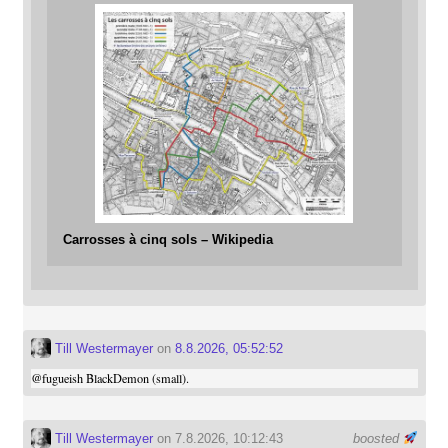
Carrosses à cinq sols – Wikipedia
Till Westermayer
on
8.8.2026, 05:52:52
@
fugueish
BlackDemon (small).
Till Westermayer
on 7.8.2026, 10:12:43
boosted