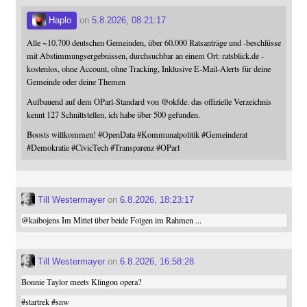
Haplo
on
5.8.2026, 08:21:17
Alle ~10.700 deutschen Gemeinden, über 60.000 Ratsanträge und -beschlüsse
mit Abstimmungsergebnissen, durchsuchbar an einem Ort: ratsblick.de -
kostenlos, ohne Account, ohne Tracking, Inklusive E-Mail-Alerts für deine
Gemeinde oder deine Themen
Aufbauend auf dem OParl-Standard von
@
okfde
: das offizielle Verzeichnis
kennt 127 Schnittstellen, ich habe über 500 gefunden.
Boosts willkommen!
#
OpenData
#
Kommunalpolitik
#
Gemeinderat
#
Demokratie
#
CivicTech
#
Transparenz
#
OParl
Till Westermayer
on
6.8.2026, 18:23:17
@
kaibojens
Im Mittel über beide Folgen im Rahmen ...
Till Westermayer
on
6.8.2026, 16:58:28
Bonnie Taylor meets Klingon opera?
#
startrek
#
snw