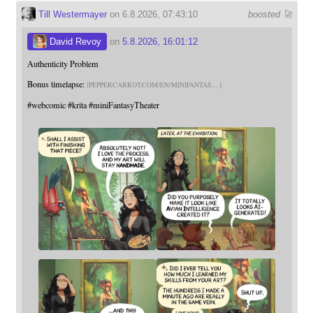
Till Westermayer
on 6.8.2026, 07:43:10
boosted 🚀
David Revoy
on
5.8.2026, 16:01:12
Authenticity Problem
Bonus timelapse:
PEPPERCARROT.COM/EN/MINIFANTAS
#
webcomic
#
krita
#
miniFantasyTheater