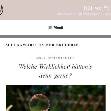
Zum
till we *)
Inhalt
Das Blog von Till Westermayer * 2002
springen
Menü
SCHLAGWORT:
RAINER BRÜDERLE
VERÖFFENTLICHT
MO., 2. SEPTEMBER 2013
AM
Welche Wirklichkeit hätten’s
denn gerne?