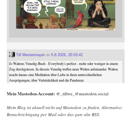
Till Westermayer
on
5.8.2026, 20:03:42
Jo Waltons Venedig-Buch - Everybody's perfect - mehr oder weniger in einem
Zug durchgelesen. In diesem Venedig treffen neun Welten aufeinander. Walton
macht daraus eine Meditation über Liebe in ihren unterschiedlichen
Ausprägungen, über Verletzlichkeit und die Pandemie.
Mein Mast­o­don-Account:
@_tillwe_@mastodon.social
Mein Blog ist aktu­ell nicht auf Mast­o­don zu fin­den. Alter­na­ti­ve:
Benach­rich­ti­gung per Mail oder das gute alte
RSS
.