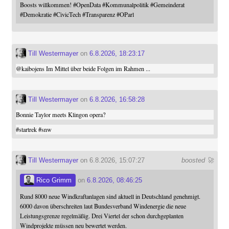
Boosts willkommen!
#
OpenData
#
Kommunalpolitik
#
Gemeinderat
#
Demokratie
#
CivicTech
#
Transparenz
#
OParl
Till Westermayer
on
6.8.2026, 18:23:17
@
kaibojens
Im Mittel über beide Folgen im Rahmen ...
Till Westermayer
on
6.8.2026, 16:58:28
Bonnie Taylor meets Klingon opera?
#
startrek
#
snw
Till Westermayer
on 6.8.2026, 15:07:27
boosted 🚀
Rico Grimm
on
6.8.2026, 08:46:25
Rund 8000 neue Windkraftanlagen sind aktuell in Deutschland genehmigt.
6000 davon überschreiten laut Bundesverband Windenergie die neue
Leistungsgrenze regelmäßig. Drei Viertel der schon durchgeplanten
Windprojekte müssen neu bewertet werden.