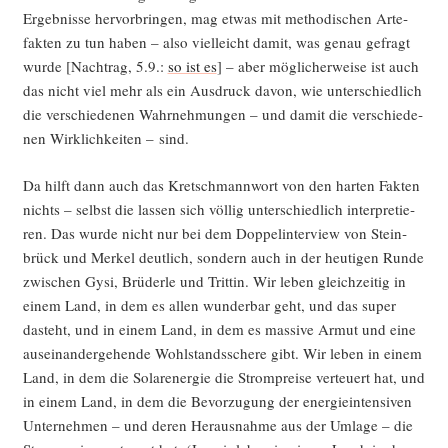
Ergeb­nis­se her­vor­brin­gen, mag etwas mit metho­di­schen Arte­
fak­ten zu tun haben – also viel­leicht damit, was genau gefragt
wur­de [Nach­trag, 5.9.:
so ist es
] – aber mög­li­cher­wei­se ist auch
das nicht viel mehr als ein Aus­druck davon, wie unter­schied­lich
die ver­schie­de­nen Wahr­neh­mun­gen – und damit die ver­schie­de­
nen Wirk­lich­kei­ten – sind.
Da hilft dann auch das Kret­sch­mann­wort von den har­ten Fak­ten
nichts – selbst die las­sen sich völ­lig unter­schied­lich inter­pre­tie­
ren. Das wur­de nicht nur bei dem Dop­pel­in­ter­view von Stein­
brück und Mer­kel deut­lich, son­dern auch in der heu­ti­gen Run­de
zwi­schen Gysi, Brü­der­le und Trit­tin. Wir leben gleich­zei­tig in
einem Land, in dem es allen wun­der­bar geht, und das super
dasteht, und in einem Land, in dem es mas­si­ve Armut und eine
aus­ein­an­der­ge­hen­de Wohl­stands­sche­re gibt. Wir leben in einem
Land, in dem die Solar­ener­gie die Strom­prei­se ver­teu­ert hat, und
in einem Land, in dem die Bevor­zu­gung der ener­gie­in­ten­si­ven
Unter­neh­men – und deren Her­aus­nah­me aus der Umla­ge – die