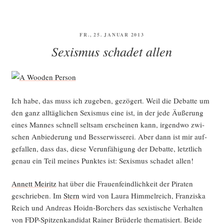
VERÖFFENTLICHT
FR., 25. JANUAR 2013
AM
Sexismus schadet allen
Ich habe, das muss ich zuge­ben, gezö­gert. Weil die Debat­te um
den ganz all­täg­li­chen Sexis­mus eine ist, in der jede Äuße­rung
eines Man­nes schnell selt­sam erschei­nen kann, irgend­wo zwi­
schen Anbie­de­rung und Bes­ser­wis­se­rei. Aber dann ist mir auf­
ge­fal­len, dass das, die­se Ver­un­fä­hi­gung der Debat­te, letzt­lich
genau ein Teil mei­nes Punk­tes ist: Sexis­mus scha­det allen!
Annett Mei­ritz
hat über die Frau­en­feind­lich­keit der Pira­ten
geschrie­ben. Im
Stern
wird von Lau­ra Him­mel­reich, Fran­zis­ka
Reich und Andre­as Hoidn-Bor­chers das sexis­ti­sche Ver­hal­ten
von FDP-Spit­zen­kan­di­dat Rai­ner Brü­der­le the­ma­ti­siert. Bei­de