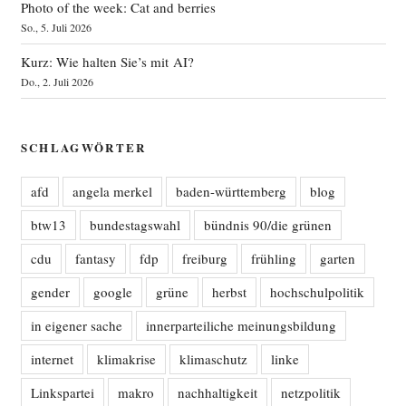
Photo of the week: Cat and berries
So., 5. Juli 2026
Kurz: Wie halten Sie’s mit AI?
Do., 2. Juli 2026
SCHLAGWÖRTER
afd
angela merkel
baden-württemberg
blog
btw13
bundestagswahl
bündnis 90/die grünen
cdu
fantasy
fdp
freiburg
frühling
garten
gender
google
grüne
herbst
hochschulpolitik
in eigener sache
innerparteiliche meinungsbildung
internet
klimakrise
klimaschutz
linke
Linkspartei
makro
nachhaltigkeit
netzpolitik