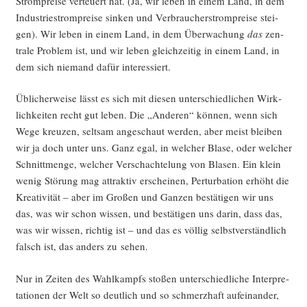
Strom­prei­se ver­teu­ert hat. (Ja, wir leben in einem Land, in dem
Indus­trie­strom­prei­se sin­ken und Ver­brau­cher­strom­prei­se stei­
gen). Wir leben in einem Land, in dem Über­wa­chung
das
zen­
tra­le Pro­blem ist, und wir leben gleich­zei­tig in einem Land, in
dem sich nie­mand dafür interessiert.
Übli­cher­wei­se lässt es sich mit die­sen unter­schied­li­chen Wirk­
lich­kei­ten recht gut leben. Die „Ande­ren“ kön­nen, wenn sich
Wege kreu­zen, selt­sam ange­schaut wer­den, aber meist blei­ben
wir ja doch unter uns. Ganz egal, in wel­cher Bla­se, oder wel­cher
Schnitt­men­ge, wel­cher Ver­schach­te­lung von Bla­sen. Ein klein
wenig Stö­rung mag attrak­tiv erschei­nen, Per­tur­ba­ti­on erhöht die
Krea­ti­vi­tät – aber im Gro­ßen und Gan­zen bestä­ti­gen wir uns
das, was wir schon wis­sen, und bestä­ti­gen uns dar­in, dass das,
was wir wis­sen, rich­tig ist – und das es völ­lig selbst­ver­ständ­lich
falsch ist, das anders zu sehen.
Nur in Zei­ten des Wahl­kampfs sto­ßen unter­schied­li­che Inter­pre­
ta­tio­nen der Welt so deut­lich und so schmerz­haft auf­ein­an­der,