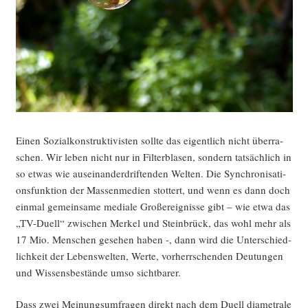
Einen Sozi­al­kon­struk­ti­vis­ten soll­te das eigent­lich nicht über­ra­
schen. Wir leben nicht nur in Fil­ter­bla­sen, son­dern tat­säch­lich in
so etwas wie aus­ein­an­der­drif­ten­den Wel­ten. Die Syn­chro­ni­sa­ti­
ons­funk­ti­on der Mas­sen­me­di­en stot­tert, und wenn es dann doch
ein­mal gemein­sa­me media­le Groß­ereig­nis­se gibt – wie etwa das
„TV-Duell“ zwi­schen Mer­kel und Stein­brück, das wohl mehr als
17 Mio. Men­schen gese­hen haben -, dann wird die Unter­schied­
lich­keit der Lebens­wel­ten, Wer­te, vor­herr­schen­den Deu­tun­gen
und Wis­sens­be­stän­de umso sichtbarer.
Dass zwei Mei­nungs­um­fra­gen direkt nach dem Duell dia­me­tra­le