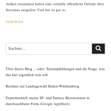
Arti­kel zusam­men haben eine veri­ta­ble öffent­li­che Debat­te über
Sexis­mus aus­ge­löst. Und das ist gut so.
„Sexis­
weiterlesen
mus
scha­
det
allen“
Suche
Such
nach:
Über dieses Blog ... oder: Textempfehlungen und die Frage, was
das hier eigentlich sein soll
Rechner zur Landtagswahl Baden-Württemberg
Experimentell: meine SF- und Fantasy-Rezensionen in
durchsuchbarer Form
(Google AppSheet)