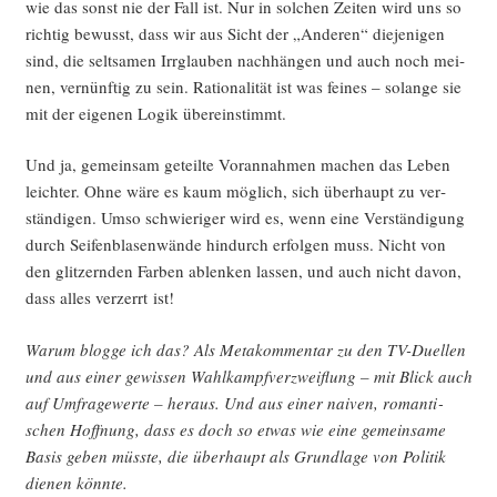
wie das sonst nie der Fall ist. Nur in sol­chen Zei­ten wird uns so
rich­tig bewusst, dass wir aus Sicht der „Ande­ren“ die­je­ni­gen
sind, die selt­sa­men Irr­glau­ben nach­hän­gen und auch noch mei­
nen, ver­nünf­tig zu sein. Ratio­na­li­tät ist was fei­nes – solan­ge sie
mit der eige­nen Logik übereinstimmt.
Und ja, gemein­sam geteil­te Vor­an­nah­men machen das Leben
leich­ter. Ohne wäre es kaum mög­lich, sich über­haupt zu ver­
stän­di­gen. Umso schwie­ri­ger wird es, wenn eine Ver­stän­di­gung
durch Sei­fen­bla­sen­wän­de hin­durch erfol­gen muss. Nicht von
den glit­zern­den Far­ben ablen­ken las­sen, und auch nicht davon,
dass alles ver­zerrt ist!
War­um blog­ge ich das? Als Meta­kom­men­tar zu den TV-Duel­len
und aus einer gewis­sen Wahl­kampf­ver­zweif­lung – mit Blick auch
auf Umfra­ge­wer­te – her­aus. Und aus einer nai­ven, roman­ti­
schen Hoff­nung, dass es doch so etwas wie eine gemein­sa­me
Basis geben müss­te, die über­haupt als Grund­la­ge von Poli­tik
die­nen könnte.