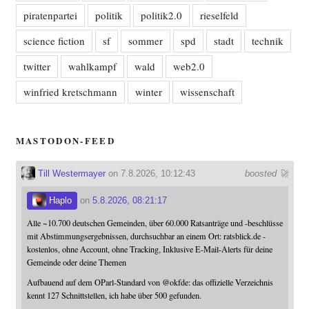
piratenpartei
politik
politik2.0
rieselfeld
science fiction
sf
sommer
spd
stadt
technik
twitter
wahlkampf
wald
web2.0
winfried kretschmann
winter
wissenschaft
MASTODON-FEED
Till Westermayer
on 7.8.2026, 10:12:43
boosted 🚀
Haplo
on
5.8.2026, 08:21:17
Alle ~10.700 deutschen Gemeinden, über 60.000 Ratsanträge und -beschlüsse
mit Abstimmungsergebnissen, durchsuchbar an einem Ort: ratsblick.de -
kostenlos, ohne Account, ohne Tracking, Inklusive E-Mail-Alerts für deine
Gemeinde oder deine Themen
Aufbauend auf dem OParl-Standard von
@
okfde
: das offizielle Verzeichnis
kennt 127 Schnittstellen, ich habe über 500 gefunden.