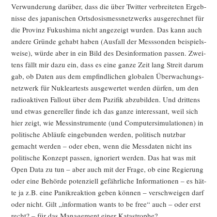
Ver­wun­de­rung dar­über, dass die über Twit­ter ver­brei­te­ten Ergeb­
nis­se des japa­ni­schen Orts­do­sis­mess­netz­werks aus­ge­rech­net für
die Pro­vinz Fuku­shi­ma nicht ange­zeigt wur­den. Das kann auch
ande­re Grün­de gehabt haben (Aus­fall der Mess­son­den bei­spiels­
wei­se), wür­de aber in ein Bild des Des­in­for­ma­ti­on pas­sen. Zwei­
tens fällt mir dazu ein, dass es eine gan­ze Zeit lang Streit dar­um
gab, ob Daten aus dem emp­find­li­chen glo­ba­len Über­wa­chungs­
netz­werk für Nukle­ar­tests aus­ge­wer­tet wer­den dür­fen, um den
radio­ak­ti­ven Fall­out über dem Pazi­fik abzu­bil­den. Und drit­tens
und etwas gene­rel­ler fin­de ich das gan­ze inter­es­sant, weil sich
hier zeigt, wie Mess­in­stru­men­te (und Com­pu­ter­si­mu­la­tio­nen) in
poli­ti­sche Abläu­fe ein­ge­bun­den wer­den, poli­tisch nutz­bar
gemacht wer­den – oder eben, wenn die Mess­da­ten nicht ins
poli­ti­sche Kon­zept pas­sen, igno­riert wer­den. Das hat was mit
Open Data zu tun – aber auch mit der Fra­ge, ob eine Regie­rung
oder eine Behör­de poten­zi­ell gefähr­li­che Infor­ma­tio­nen – es hät­
te ja z.B. eine Panik­re­ak­ti­on geben kön­nen – ver­schwei­gen darf
oder nicht. Gilt „infor­ma­ti­on wants to be free“ auch – oder erst
recht? – für das Manage­ment einer Katastrophe?