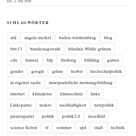
Do., 2. Juli 2026
SCHLAGWÖRTER
afd
angela merkel
baden-württemberg
blog
btw13
bundestagswahl
bündnis 90/die grünen
cdu
fantasy
fdp
freiburg
frühling
garten
gender
google
grüne
herbst
hochschulpolitik
in eigener sache
innerparteiliche meinungsbildung
internet
klimakrise
klimaschutz
linke
Linkspartei
makro
nachhaltigkeit
netzpolitik
piratenpartei
politik
politik2.0
rieselfeld
science fiction
sf
sommer
spd
stadt
technik