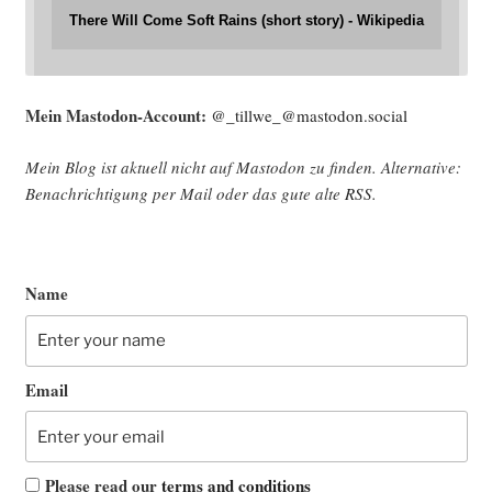
There Will Come Soft Rains (short story) - Wikipedia
Mein Mast­o­don-Account:
@_tillwe_@mastodon.social
Mein Blog ist aktu­ell nicht auf Mast­o­don zu fin­den. Alter­na­ti­ve:
Benach­rich­ti­gung per Mail oder das gute alte
RSS
.
Name
Email
Please read our
terms and conditions