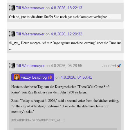
Till Westermayer
on
4.8.2026, 18:22:13
Och nö, jetzt ist die dritte Staffel Silo noch gar nicht komplett verfügbar ...
Till Westermayer
on
4.8.2026, 12:20:32
@
_rya_
Heute morgen lief mir "rage against machine learning" über die Timeline
...
Till Westermayer
on 4.8.2026, 05:28:55
boosted
Fuzzy Leapfrog
on
4.8.2026, 04:53:41
Heute ist der beste Tag, um die Kurzgeschichte "There Will Come Soft
Rains" von Ray Bradbury aus dem Jahr 1950 zu lesen.
Zitat: "Today is August 4, 2026," said a second voice from the kitchen ceiling,
"in the city of Allendale, California." lt repeated the date three times for
memory's sake."
EN.WIKIPEDIA.ORG/WIKI/THERE_WI