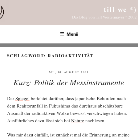
Zum
till we *)
Inhalt
Das Blog von Till Westermayer * 2002
springen
Menü
SCHLAGWORT:
RADIOAKTIVITÄT
VERÖFFENTLICHT
MI., 10. AUGUST 2011
AM
Kurz: Politik der Messinstrumente
Der
Spie­gel
berich­tet dar­über, dass japa­ni­sche Behör­den nach
dem Reak­tor­un­fall in Fuku­shi­ma das durch­aus abschätz­ba­re
Aus­maß der radio­ak­ti­ven Wol­ke bewusst ver­schwie­gen haben.
Aus­führ­li­ches dazu lässt sich bei
Natu­re
nachlesen.
Was mir dazu ein­fällt, ist zunächst mal die Erin­ne­rung an mei­ne