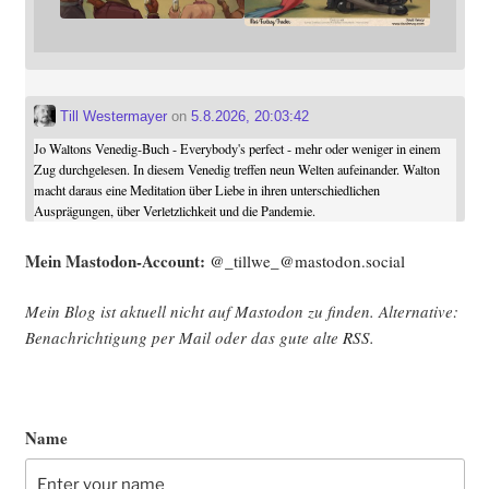
Till Westermayer
on
5.8.2026, 20:03:42
Jo Waltons Venedig-Buch - Everybody's perfect - mehr oder weniger in einem
Zug durchgelesen. In diesem Venedig treffen neun Welten aufeinander. Walton
macht daraus eine Meditation über Liebe in ihren unterschiedlichen
Ausprägungen, über Verletzlichkeit und die Pandemie.
Mein Mast­o­don-Account:
@_tillwe_@mastodon.social
Mein Blog ist aktu­ell nicht auf Mast­o­don zu fin­den. Alter­na­ti­ve:
Benach­rich­ti­gung per Mail oder das gute alte
RSS
.
Name