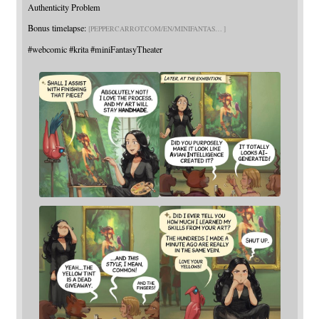
Authenticity Problem
Bonus timelapse:
PEPPERCARROT.COM/EN/MINIFANTAS
#
webcomic
#
krita
#
miniFantasyTheater