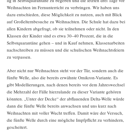
lig in Selbst­qua­ran­tä­ne zu bege­ben und die letz­ten drei Tage vor
Weih­nach­ten im Fern­un­ter­richt zu ver­brin­gen. Wir haben uns
dazu ent­schie­den, die­se Mög­lich­keit zu nut­zen, auch mit Blick
auf Groß­el­tern­be­su­che zu Weih­nach­ten. Die Schu­le hat dazu bei
allen Kin­dern abge­fragt, ob sie teil­neh­men oder nicht. In den
Klas­sen der Kin­der sind es etwa 30–40 Pro­zent, die in die
Selbst­qua­ran­tä­ne gehen – und in Kauf neh­men, Klas­sen­ar­bei­ten
nach­schrei­ben zu müs­sen und die schu­li­schen Weih­nachts­fei­ern
zu verpassen.
Aber nicht nur Weih­nach­ten steht vor der Tür, son­dern auch die
fünf­te Wel­le, also die bereits erwähn­te Omi­kron-Vari­an­te. Es
gibt Model­lie­run­gen, nach denen bereits vor dem Jah­res­wech­sel
die Mehr­zahl der Fäl­le hier­zu­lan­de zu die­ser Vari­an­te gehö­ren
könn­ten. „Unter der Decke“ der abflau­en­den Del­ta-Wel­le wür­de
dann die fünf­te Wel­le bereits anwach­sen und uns kurz nach
Weih­nach­ten mit vol­ler Wucht tref­fen. Damit wäre der Ver­such,
die fünf­te Wel­le durch eine mög­li­che Impf­pflicht zu ver­hin­dern,
gescheitert.