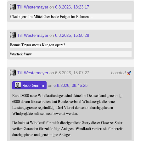
Till Westermayer
on
6.8.2026, 18:23:17
@
kaibojens
Im Mittel über beide Folgen im Rahmen ...
Till Westermayer
on
6.8.2026, 16:58:28
Bonnie Taylor meets Klingon opera?
#
startrek
#
snw
Till Westermayer
on 6.8.2026, 15:07:27
boosted
Rico Grimm
on
6.8.2026, 08:46:25
Rund 8000 neue Windkraftanlagen sind aktuell in Deutschland genehmigt.
6000 davon überschreiten laut Bundesverband Windenergie die neue
Leistungsgrenze regelmäßig. Drei Viertel der schon durchgeplanten
Windprojekte müssen neu bewertet werden.
Deshalb ist Windkraft für mich die eigentliche Story dieser Gesetze: Solar
verliert Garantien für zukünftige Anlagen. Windkraft verliert sie für bereits
durchgeplante und genehmigte Anlagen.