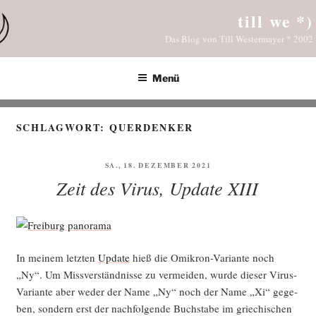
Zum
till we *)
Inhalt
Das Blog von Till Westermayer * 2002
springen
Menü
SCHLAGWORT:
QUERDENKER
VERÖFFENTLICHT
SA., 18. DEZEMBER 2021
AM
Zeit des Virus, Update XIII
In mei­nem letz­ten
Update
hieß die Omi­kron-Vari­an­te noch
„Ny“. Um Miss­ver­ständ­nis­se zu ver­mei­den, wur­de die­ser Virus-
Vari­an­te aber weder der Name „Ny“ noch der Name „Xi“ gege­
ben, son­dern erst der nach­fol­gen­de Buch­sta­be im grie­chi­schen