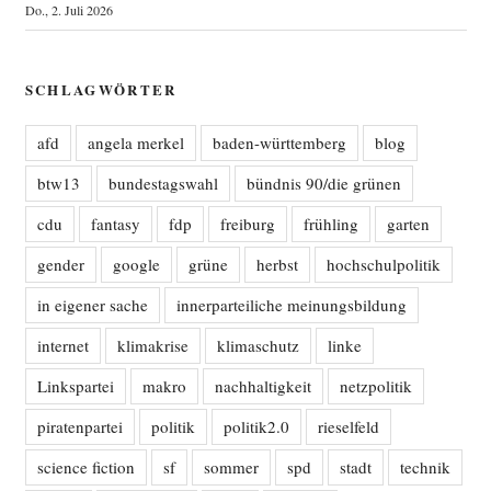
Do., 2. Juli 2026
SCHLAGWÖRTER
afd
angela merkel
baden-württemberg
blog
btw13
bundestagswahl
bündnis 90/die grünen
cdu
fantasy
fdp
freiburg
frühling
garten
gender
google
grüne
herbst
hochschulpolitik
in eigener sache
innerparteiliche meinungsbildung
internet
klimakrise
klimaschutz
linke
Linkspartei
makro
nachhaltigkeit
netzpolitik
piratenpartei
politik
politik2.0
rieselfeld
science fiction
sf
sommer
spd
stadt
technik