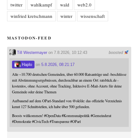
twitter
wahlkampf
wald
web2.0
winfried kretschmann
winter
wissenschaft
MASTODON-FEED
Till Westermayer
on 7.8.2026, 10:12:43
boosted
Haplo
on
5.8.2026, 08:21:17
Alle ~10.700 deutschen Gemeinden, über 60.000 Ratsanträge und -beschlüsse
mit Abstimmungsergebnissen, durchsuchbar an einem Ort: ratsblick.de -
kostenlos, ohne Account, ohne Tracking, Inklusive E-Mail-Alerts für deine
Gemeinde oder deine Themen
Aufbauend auf dem OParl-Standard von
@
okfde
: das offizielle Verzeichnis
kennt 127 Schnittstellen, ich habe über 500 gefunden.
Boosts willkommen!
#
OpenData
#
Kommunalpolitik
#
Gemeinderat
#
Demokratie
#
CivicTech
#
Transparenz
#
OParl