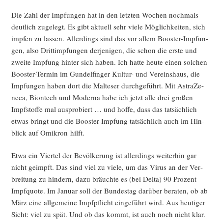
Die Zahl der Imp­fun­gen hat in den letz­ten Wochen noch­mals
deut­lich zuge­legt. Es gibt aktu­ell sehr vie­le Mög­lich­kei­ten, sich
imp­fen zu las­sen. Aller­dings sind das vor allem Boos­ter-Imp­fun­
gen, also Dritt­imp­fun­gen der­je­ni­gen, die schon die ers­te und
zwei­te Imp­fung hin­ter sich haben. Ich hat­te heu­te einen sol­chen
Boos­ter-Ter­min im Gun­del­fin­ger Kul­tur- und Ver­eins­haus, die
Imp­fun­gen haben dort die Mal­te­ser durch­ge­führt. Mit Astra­Ze­
ne­ca, Biontech und Moder­na habe ich jetzt alle drei gro­ßen
Impf­stof­fe mal aus­pro­biert … und hof­fe, dass das tat­säch­lich
etwas bringt und die Boos­ter-Imp­fung tat­säch­lich auch im Hin­
blick auf Omi­kron hilft.
Etwa ein Vier­tel der Bevöl­ke­rung ist aller­dings wei­ter­hin gar
nicht geimpft. Das sind viel zu vie­le, um das Virus an der Ver­
brei­tung zu hin­dern, dazu bräuch­te es (bei Del­ta) 90 Pro­zent
Impf­quo­te. Im Janu­ar soll der Bun­des­tag dar­über bera­ten, ob ab
März eine all­ge­mei­ne Impf­pflicht ein­ge­führt wird. Aus heu­ti­ger
Sicht: viel zu spät. Und ob das kommt, ist auch noch nicht klar.