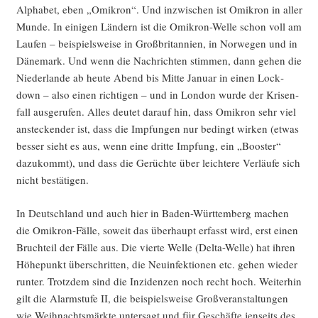
Alpha­bet, eben „Omi­kron“. Und inzwi­schen ist Omi­kron in aller
Mun­de. In eini­gen Län­dern ist die Omi­kron-Wel­le schon voll am
Lau­fen – bei­spiels­wei­se in Groß­bri­tan­ni­en, in Nor­we­gen und in
Däne­mark. Und wenn die Nach­rich­ten stim­men, dann gehen die
Nie­der­lan­de ab heu­te Abend bis Mit­te Janu­ar in einen Lock­
down – also einen rich­ti­gen – und in Lon­don wur­de der Kri­sen­
fall aus­ge­ru­fen. Alles deu­tet dar­auf hin, dass Omi­kron sehr viel
anste­cken­der ist, dass die Imp­fun­gen nur bedingt wir­ken (etwas
bes­ser sieht es aus, wenn eine drit­te Imp­fung, ein „Boos­ter“
dazu­kommt), und dass die Gerüch­te über leich­te­re Ver­läu­fe sich
nicht bestätigen.
In Deutsch­land und auch hier in Baden-Würt­tem­berg machen
die Omi­kron-Fäl­le, soweit das über­haupt erfasst wird, erst einen
Bruch­teil der Fäl­le aus. Die vier­te Wel­le (Del­ta-Wel­le) hat ihren
Höhe­punkt über­schrit­ten, die Neu­in­fek­tio­nen etc. gehen wie­der
run­ter. Trotz­dem sind die Inzi­den­zen noch recht hoch. Wei­ter­hin
gilt die Alarm­stu­fe II, die bei­spiels­wei­se Groß­ver­an­stal­tun­gen
wie Weih­nachts­märk­te unter­sagt und für Geschäf­te jen­seits des