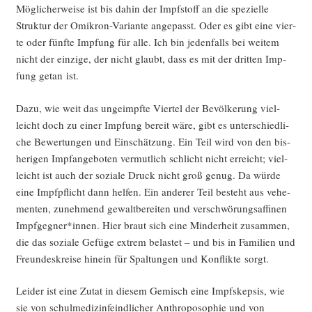
Mög­li­cher­wei­se ist bis dahin der Impf­stoff an die spe­zi­el­le
Struk­tur der Omi­kron-Vari­an­te ange­passt. Oder es gibt eine vier­
te oder fünf­te Imp­fung für alle. Ich bin jeden­falls bei wei­tem
nicht der ein­zi­ge, der nicht glaubt, dass es mit der drit­ten Imp­
fung getan ist.
Dazu, wie weit das unge­impf­te Vier­tel der Bevöl­ke­rung viel­
leicht doch zu einer Imp­fung bereit wäre, gibt es unter­schied­li­
che Bewer­tun­gen und Ein­schät­zung. Ein Teil wird von den bis­
he­ri­gen Impf­an­ge­bo­ten ver­mut­lich schlicht nicht erreicht; viel­
leicht ist auch der sozia­le Druck nicht groß genug. Da wür­de
eine Impf­pflicht dann hel­fen. Ein ande­rer Teil besteht aus vehe­
men­ten, zuneh­mend gewalt­be­rei­ten und ver­schwö­rungs­af­fi­nen
Impfgegner*innen. Hier braut sich eine Min­der­heit zusam­men,
die das sozia­le Gefü­ge extrem belas­tet – und bis in Fami­li­en und
Freun­des­krei­se hin­ein für Spal­tun­gen und Kon­flik­te sorgt.
Lei­der ist eine Zutat in die­sem Gemisch eine Impf­skep­sis, wie
sie von schul­me­diz­in­feind­li­cher Anthro­po­so­phie und von