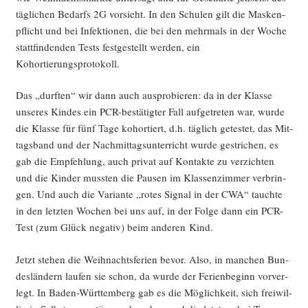
täg­li­chen Bedarfs 2G vor­sieht. In den Schu­len gilt die Mas­ken­
pflicht und bei Infek­tio­nen, die bei den mehr­mals in der Woche
statt­fin­den­den Tests fest­ge­stellt wer­den, ein
Kohortierungsprotokoll.
Das „durf­ten“ wir dann auch aus­pro­bie­ren: da in der Klas­se
unse­res Kin­des ein PCR-bestä­tig­ter Fall auf­ge­tre­ten war, wur­de
die Klas­se für fünf Tage kohor­tiert, d.h. täg­lich getes­tet, das Mit­
tags­band und der Nach­mit­tags­un­ter­richt wur­de gestri­chen, es
gab die Emp­feh­lung, auch pri­vat auf Kon­tak­te zu ver­zich­ten
und die Kin­der muss­ten die Pau­sen im Klas­sen­zim­mer ver­brin­
gen. Und auch die Vari­an­te „rotes Signal in der CWA“ tauch­te
in den letz­ten Wochen bei uns auf, in der Fol­ge dann ein PCR-
Test (zum Glück nega­tiv) beim ande­ren Kind.
Jetzt ste­hen die Weih­nachts­fe­ri­en bevor. Also, in man­chen Bun­
des­län­dern lau­fen sie schon, da wur­de der Feri­en­be­ginn vor­ver­
legt. In Baden-Würt­tem­berg gab es die Mög­lich­keit, sich frei­wil­