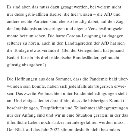
Es sind aber, das muss dazu gesagt wer­den, bei wei­tem nicht
nur die­se grün-affi­nen Krei­se, die hier wir­ken – die AfD und
ande­re rech­te Par­tei­en sind eben­so freu­dig dabei, auf den Zug
der Impf­skep­sis auf­zu­sprin­gen und eige­ne Ver­schwö­rungs­ele­
men­te bei­zu­mi­schen. Die har­te Coro­na-Leug­nung ist dage­gen
sel­te­ner zu hören, auch in den Land­tags­re­den der AfD hat sich
die Ton­la­ge etwas ver­än­dert. (Bei der Gele­gen­heit: hat jemand
Bedarf für ein bis drei ost­deut­sche Bun­des­län­der, gebraucht,
güns­tig abzugeben?)
Die Hoff­nun­gen aus dem Som­mer, dass die Pan­de­mie bald über­
wun­den sein könn­te, haben sich jeden­falls als trü­ge­risch erwie­
sen. Das zwei­te Weih­nach­ten unter Pan­de­mie­be­din­gun­gen steht
an. Und eini­ges deu­tet dar­auf hin, dass die bis­he­ri­gen Kon­takt­
be­schrän­kun­gen, Test­pflich­ten und Teil­nah­me­zahl­be­gren­zun­gen
nur der Anfang sind und wir in eine Situa­ti­on gera­ten, in der das
öffent­li­che Leben noch stär­ker her­un­ter­ge­fah­ren wer­den muss.
Der Blick auf das Jahr 2022 stimmt des­halb nicht beson­ders