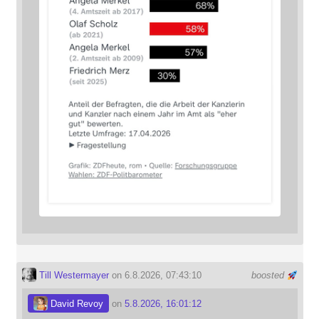
Till Westermayer
on 6.8.2026, 07:43:10
boosted
David Revoy
on
5.8.2026, 16:01:12