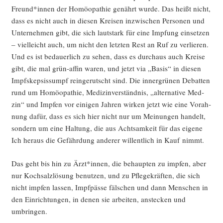
Freund*innen der Homöo­pa­thie genährt wur­de. Das heißt nicht,
dass es nicht auch in die­sen Krei­sen inzwi­schen Per­so­nen und
Unter­neh­men gibt, die sich laut­stark für eine Imp­fung ein­set­zen
– viel­leicht auch, um nicht den letz­ten Rest an Ruf zu ver­lie­ren.
Und es ist bedau­er­lich zu sehen, dass es durch­aus auch Krei­se
gibt, die mal grün-affin waren, und jetzt via „Basis“ in die­sen
Impf­skep­sis­sumpf rein­ge­rutscht sind. Die inner­grü­nen Debat­ten
rund um Homöo­pa­thie, Medi­zin­ver­ständ­nis, „alter­na­ti­ve Med­
zin“ und Imp­fen vor eini­gen Jah­ren wir­ken jetzt wie eine Vor­ah­
nung dafür, dass es sich hier nicht nur um Mei­nun­gen han­delt,
son­dern um eine Hal­tung, die aus Acht­sam­keit für das eige­ne
Ich her­aus die Gefähr­dung ande­rer wil­lent­lich in Kauf nimmt.
Das geht bis hin zu Ärzt*innen, die behaup­ten zu imp­fen, aber
nur Koch­salz­lö­sung benut­zen, und zu Pfle­ge­kräf­ten, die sich
nicht imp­fen las­sen, Impf­päs­se fäl­schen und dann Men­schen in
den Ein­rich­tun­gen, in denen sie arbei­ten, anste­cken und
umbringen.