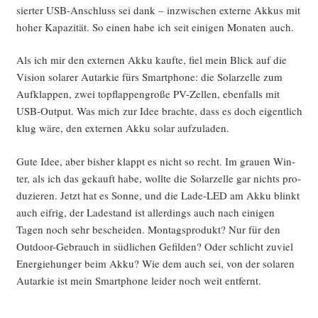
sier­ter USB-Anschluss sei dank – inzwi­schen exter­ne Akkus mit
hoher Kapa­zi­tät. So einen habe ich seit eini­gen Mona­ten auch.
Als ich mir den exter­nen Akku kauf­te, fiel mein Blick auf die
Visi­on sola­rer Aut­ar­kie fürs Smart­phone: die Solar­zel­le zum
Auf­klap­pen, zwei topf­lap­pen­gro­ße PV-Zel­len, eben­falls mit
USB-Out­put. Was mich zur Idee brach­te, dass es doch eigent­lich
klug wäre, den exter­nen Akku solar aufzuladen.
Gute Idee, aber bis­her klappt es nicht so recht. Im grau­en Win­
ter, als ich das gekauft habe, woll­te die Solar­zel­le gar nichts pro­
du­zie­ren. Jetzt hat es Son­ne, und die Lade-LED am Akku blinkt
auch eif­rig, der Lade­stand ist aller­dings auch nach eini­gen
Tagen noch sehr beschei­den. Mon­tags­pro­dukt? Nur für den
Out­door-Gebrauch in süd­li­chen Gefil­den? Oder schlicht zuviel
Ener­gie­hun­ger beim Akku? Wie dem auch sei, von der sola­ren
Aut­ar­kie ist mein Smart­phone lei­der noch weit entfernt.