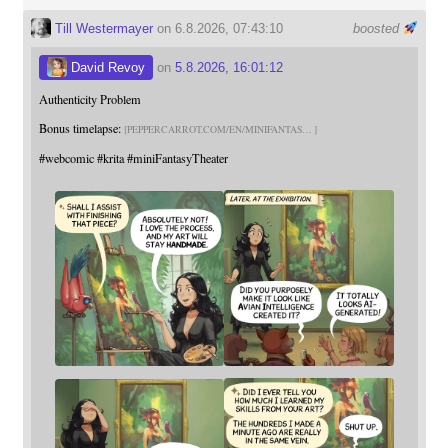
Till Westermayer
on 6.8.2026, 07:43:10
boosted
David Revoy
on
5.8.2026, 16:01:12
Authenticity Problem
Bonus timelapse:
PEPPERCARROT.COM/EN/MINIFANTAS
#
webcomic
#
krita
#
miniFantasyTheater