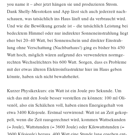
you name it – aber jetzt hän­gen sie und pro­du­zie­ren Strom.
Dank Shel­ly-Mess­to­ken und App lässt sich auch jeder­zeit nach­
schau­en, was tat­säch­lich ins Haus läuft und da ver­braucht wird.
Und wie die Bewöl­kung gera­de ist – die tat­säch­lich Leis­tung bei
bedeck­tem Him­mel oder nur indi­rek­ter Son­nen­ein­strah­lung liegt
eher bei 20–40 Watt, bei Son­nen­schein und direk­ter Ein­strah­
lung ohne Ver­schat­tung (Nach­bar­haus!) ging es bis­her bis 450
Watt hoch, mög­lich wären auf­grund des ver­wen­de­ten norm­ge­
rech­ten Wech­sel­rich­ters bis 600 Watt. Sor­gen, dass es Pro­ble­me
mit der etwas älte­ren Elek­tro­in­fra­struk­tur hier im Haus geben
könn­te, haben sich nicht bewahrheitet.
Kur­zer Phy­sik­ex­kurs: ein Watt ist ein Joule pro Sekun­de. Um
sich das mit den Joule bes­ser vor­stel­len zu kön­nen: 100 ml Oli­
ven­öl, also ein Schäl­chen voll, haben einen Ener­gie­ge­halt von
etwa 3400 Kilo­joule. Erst­mal ver­wir­rend: Watt ist an Zeit gekop­
pelt, wenn die Zeit raus­ge­rech­net wird, kom­men Watt­se­kun­den
(= Joule), Watt­stun­den (= 3600 Joule) oder Kilo­watt­stun­den (=
3600 Kilo­joule) her­aus. 400 Watt eine Stun­de lang erge­ben ent­