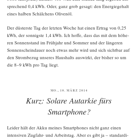
spre­chend 0,4 kWh. Oder, ganz grob gesagt: den Ener­gie­ge­halt
eines hal­ben Schäl­chens Olivenöl.
Der düs­ters­te Tag der letz­ten Woche hat einen Ertrag von 0,25
kWh, der son­nigs­te 1,4 kWh. Ich hof­fe, dass das mit dem höhe­
ren Son­nen­stand im Früh­jahr und Som­mer und der län­ge­ren
Son­nen­schein­dau­er noch etwas mehr wird und sich sicht­bar auf
den Strom­be­zug unse­res Haus­halts aus­wirkt, der bis­her so um
die 8–9 kWh pro Tag liegt.
VERÖFFENTLICHT
MO., 10. MÄRZ 2014
AM
Kurz: Solare Autarkie fürs
Smartphone?
Lei­der hält der Akku mei­nes Smart­phones nicht ganz einen
inten­si­ven Zug­fahr- und Arbeits­tag. Aber es gibt ja – stan­dar­di­