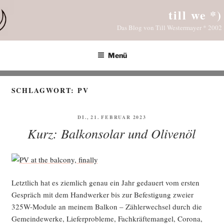
Zum
till we *)
Inhalt
Das Blog von Till Westermayer * 2002
springen
Menü
SCHLAGWORT:
PV
VERÖFFENTLICHT
DI., 21. FEBRUAR 2023
AM
Kurz: Balkonsolar und Olivenöl
Letzt­lich hat es ziem­lich genau ein Jahr gedau­ert vom ers­ten
Gespräch mit dem Hand­wer­ker bis zur Befes­ti­gung zwei­er
325W-Modu­le an mei­nem Bal­kon – Zäh­ler­wech­sel durch die
Gemein­de­wer­ke, Lie­fer­pro­ble­me, Fach­kräf­te­man­gel, Coro­na,