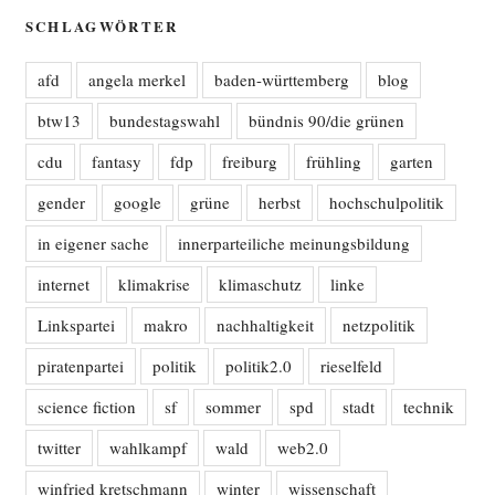
SCHLAGWÖRTER
afd
angela merkel
baden-württemberg
blog
btw13
bundestagswahl
bündnis 90/die grünen
cdu
fantasy
fdp
freiburg
frühling
garten
gender
google
grüne
herbst
hochschulpolitik
in eigener sache
innerparteiliche meinungsbildung
internet
klimakrise
klimaschutz
linke
Linkspartei
makro
nachhaltigkeit
netzpolitik
piratenpartei
politik
politik2.0
rieselfeld
science fiction
sf
sommer
spd
stadt
technik
twitter
wahlkampf
wald
web2.0
winfried kretschmann
winter
wissenschaft