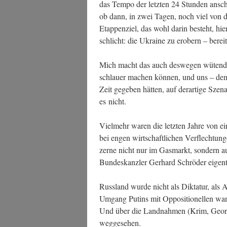
das Tem­po der letz­ten 24 Stun­den anscha
ob dann, in zwei Tagen, noch viel von d
Etap­pen­ziel, das wohl dar­in besteht, hier
schlicht: die Ukrai­ne zu erobern – berei
Mich macht das auch des­we­gen wütend, we
schlau­er machen kön­nen, und uns – dem
Zeit gege­ben hät­ten, auf der­ar­ti­ge Sze­na
es nicht.
Viel­mehr waren die letz­ten Jah­re von e
bei engen wirt­schaft­li­chen Ver­flech­tun
zer­ne nicht nur im Gas­markt, son­dern au
Bun­des­kanz­ler Ger­hard Schrö­der eigen
Russ­land wur­de nicht als Dik­ta­tur, als 
Umgang Putins mit Oppo­si­tio­nel­len wa
Und über die Land­nah­men (Krim, Geor­g
weggesehen.