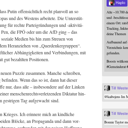
Haplo
ss Putin offen­sicht­lich recht plan­voll an so
Alle ~10.700 d
und -beschlüss
­pas und des Wes­tens arbei­te­te. Die Unter­stüt­
einem Ort: rats
 für rech­te Par­tei­grün­dun­gen und ‑akti­vi­tä­
Tracking, Inklu
 Le Pen, die FPÖ oder um die AfD ging – das
deine Themen
 sozia­le Medi­en bis hin zum Streu­en von
Aufbauend auf
dem Her­an­zie­hen von „Quer­den­k­er­grup­pen“.
Verzeichnis ken
ft­li­cher Abhän­gig­kei­ten und Ver­bin­dun­gen, mit
gefunden.
t gut bezahl­ten Positionen.
Boosts willk
#
Gemeinderat
m neu­en Puz­zle zusam­men. Man­che schrei­ben,
 befin­den. Wenn das so ist, dann hat die­ser
e nur, dass alle – ins­be­son­de­re auf der Lin­ken
Till West
einer men­schen­rechts­ver­let­zen­den Dik­ta­tur hin­
@
kaibojens
Im Mi
m gest­ri­gen Tag auf­ge­wacht sind.
 Krie­ges. Ich erin­ne­re mich an kind­li­che
Till West
bei­den Blö­cke, an Pro­pa­gan­da und dann vor­
Bonnie Taylor me
ch­te­rung, ver­bun­den mit der nai­ven Hoff­nung,