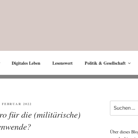
Digitales Leben
Lesenswert
Politik & Gesellschaft
Suche
ENTLICHT
. FEBRUAR 2022
nach:
o für die (militärische)
enwende?
Über dieses Blo