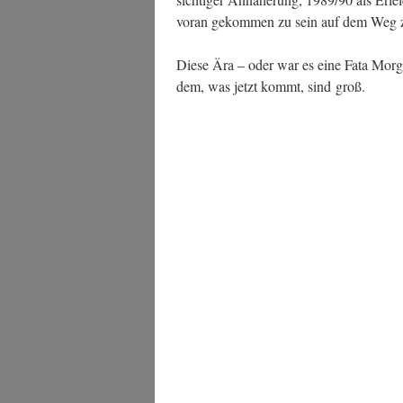
vor­an gekom­men zu sein auf dem Weg zu 
Die­se Ära – oder war es eine Fata Mor­g
dem, was jetzt kommt, sind groß.