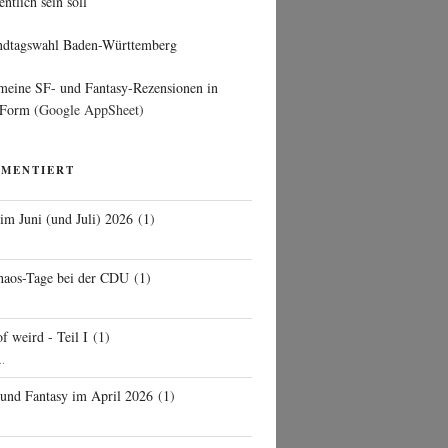
entlich sein soll
ndtagswahl Baden-Württemberg
 meine SF- und Fantasy-Rezensionen in
 Form
(Google AppSheet)
MMENTIERT
 im Juni (und Juli) 2026
(
1
)
d
haos-Tage bei der CDU
(
1
)
f weird - Teil I
(
1
)
..
 und Fantasy im April 2026
(
1
)