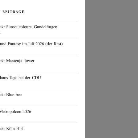
N BEITRÄGE
ek: Sunset colours, Gundelfingen
6
 und Fantasy im Juli 2026 (der Rest)
ek: Maracuja flower
haos-Tage bei der CDU
ek: Blue bee
 Metropolcon 2026
eek: Köln Hbf