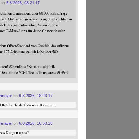
on
5.8.2026, 08:21:17
eutschen Gemeinden, über 60.000 Ratsanträge
e mit Abstimmungsergebnissen, durchsuchbar an
blick.de - kostenlos, ohne Account, ohne
sive E-Mail-Alerts für deine Gemeinde oder
 dem OParl-Standard von
@
okfde
: das offizielle
nt 127 Schnittstellen, ich habe über 500
ommen!
#
OpenData
#
Kommunalpolitik
#
Demokratie
#
CivicTech
#
Transparenz
#
OParl
ermayer
on
6.8.2026, 18:23:17
ttel über beide Folgen im Rahmen ...
ermayer
on
6.8.2026, 16:58:28
ets Klingon opera?