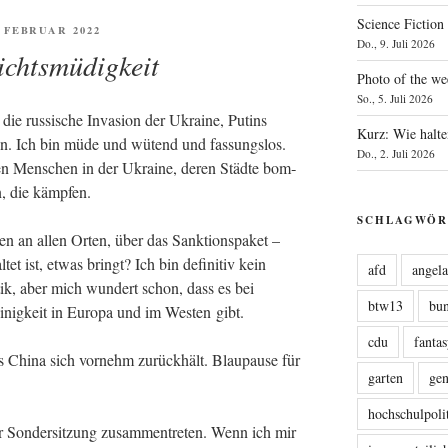
Science Fiction
FENTLICHT
. FEBRUAR 2022
Do., 9. Juli 2026
ichtsmüdigkeit
Photo of the we
So., 5. Juli 2026
 die rus­si­sche Inva­si­on der Ukrai­ne, Putins
Kurz: Wie halte
en. Ich bin müde und wütend und fas­sungs­los.
Do., 2. Juli 2026
den Men­schen in der Ukrai­ne, deren Städ­te bom­
en, die kämpfen.
SCHLAGWÖR
­gen an allen Orten, über das Sank­ti­ons­pa­ket –
tet ist, etwas bringt? Ich bin defi­ni­tiv kein
afd
angel
­tik, aber mich wun­dert schon, dass es bei
btw13
bu
Einig­keit in Euro­pa und im Wes­ten gibt.
cdu
fanta
Chi­na sich vor­nehm zurück­hält. Blau­pau­se für
garten
ge
hochschulpoli
 Son­der­sit­zung zusam­men­tre­ten. Wenn ich mir