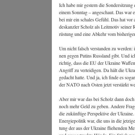
Ich habe mir ges­tern die Son­der­sit­zung
einem Sonn­tag – ange­schaut. Das war eine 
bei mir ein scha­les Gefühl. Das hat vor 
des­kanz­ler Scholz als Leit­mo­tiv sei­n
rüs­tung und eine Abkehr vom bis­he­ri­g
Um nicht falsch ver­stan­den zu wer­den: ic
nen gegen Putins Russ­land gibt. Und ich hal
rich­tig, dass die EU der Ukrai­ne Waf­fen
Angriff zu ver­tei­di­gen. Da hält die Ukra
gedacht hat­te. Und ja, ich fin­de es sogar n
der NATO nach Osten jetzt ver­stärkt wer
Aber mir war das bei Scholz dann doch z
noch mehr Geld zu geben. Ande­re Fra­g
die zukünf­ti­ge Per­spek­ti­ve der Ukrai­ne.
Ener­gie­po­li­tik war, die uns in die jet­
tung der aus der Ukrai­ne flie­hen­den Me