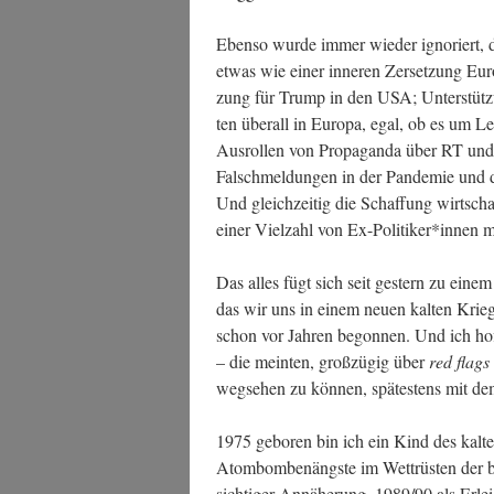
Eben­so wur­de immer wie­der igno­riert, da
etwas wie einer inne­ren Zer­set­zung Euro
zung für Trump in den USA; Unter­stüt­zung
ten über­all in Euro­pa, egal, ob es um
Aus­rol­len von Pro­pa­gan­da über RT und
Falsch­mel­dun­gen in der Pan­de­mie und 
Und gleich­zei­tig die Schaf­fung wirt­scha
einer Viel­zahl von Ex-Politiker*innen mi
Das alles fügt sich seit ges­tern zu eine
das wir uns in einem neu­en kal­ten Krieg
schon vor Jah­ren begon­nen. Und ich hof­f
– die mein­ten, groß­zü­gig über
red flags
weg­se­hen zu kön­nen, spä­tes­tens mit de
1975 gebo­ren bin ich ein Kind des kal­ten
Atom­bom­ben­ängs­te im Wett­rüs­ten der 
sich­ti­ger Annä­he­rung, 1989/90 als Erlei