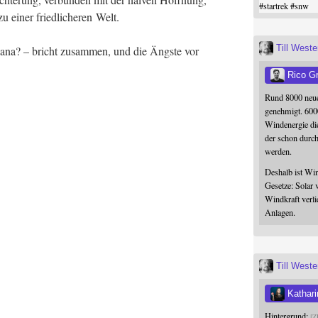
#
startrek
#
snw
einer fried­li­che­ren Welt.
Till West
a­na? – bricht zusam­men, und die Ängs­te vor
Rico G
Rund 8000 neue
genehmigt. 600
Windenergie die
der schon durc
werden.
Deshalb ist Win
Gesetze: Solar 
Windkraft verli
Anlagen.
Till West
Kathari
Hintergrund:
Z