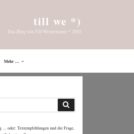
till we *)
Das Blog von Till Westermayer * 2002
Mehr …
Suchen
g ... oder: Textempfehlungen und die Frage,