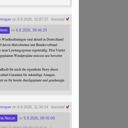
ermayer
on 6.8.2026, 15:07:27
boosted
rimm
on
6.8.2026, 08:46:25
 Windkraftanlagen sind aktuell in Deutschland
0 davon überschreiten laut Bundesverband
 neue Leistungsgrenze regelmäßig. Drei Viertel
hgeplanten Windprojekte müssen neu bewertet
dkraft für mich die eigentliche Story dieser
verliert Garantien für zukünftige Anlagen.
ert sie für bereits durchgeplante und genehmigte
ermayer
on 6.8.2026, 11:34:14
boosted
na Nocun
on
5.8.2026, 08:05:09
DFHEUTE.DE/POLITIK/DEUTSCHLAN