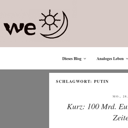
Zum
Inhalt
springen
Dieses Blog
Analoges Leben
SCHLAGWORT:
PUTIN
VERÖFF
MO., 28
AM
Kurz: 100 Mrd. Eur
Zeit