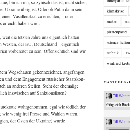
innerparteili
ue, bin ich mir, so zynisch das ist, nicht sicher,
er Ukrai­ne übrig ist. Oder ob Putin dann sein
klimakrise
 einen Vasal­len­staat zu errich­ten, – oder
makro
nac
ts erreicht haben wird.
piratenpartei
il die letz­ten Jah­re uns eigent­lich hät­ten
science fictio
 Wes­ten, der EU, Deutsch­land – eigent­lich
­ri­en vor­be­rei­tet zu sein. Offen­sicht­lich sind wir
technik
tw
winfried kre
inem Weg­schau­en gekenn­zeich­net, ange­fan­gen
­gen und dem Enga­ge­ment rus­si­scher Staats­kon­
MASTODON-
ch an ande­ren Stel­len. Steht der ehe­ma­li­ge
t­lich inzwi­schen auf Sanktionslisten?
Till West
@
fugueish
Black
Auto­kra­tie wahr­ge­nom­men, egal wie töd­lich der
r, wie wenig frei Pres­se und Wah­len waren.
i­en, der Osten der Ukrai­ne) wur­de
Till West