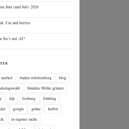
 im Juni (und Juli) 2026
ek: Cat and berries
n Sie’s mit AI?
TER
a merkel
baden-württemberg
blog
ndestagswahl
bündnis 90/die grünen
sy
fdp
freiburg
frühling
nder
google
grüne
herbst
tik
in eigener sache