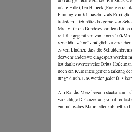
und aus­ge­streck­te Hän­de. Ein Stück w
ni­tä­re Hil­fe), bei Habeck (Ener­gie­po­li­
Framing von Kli­ma­schutz als Ermög­li­ch
trotz­dem – ich hät­te das ger­ne von Scho
Mrd. € für die Bun­des­wehr dem Bit­ten um z
re Hil­fe gegen­über; von einem 100-Mr
ve­rä­ni­tät“ schnellst­mög­lich zu errei­ch
es von Lind­ner, dass die Schul­den­brem­se
des­wehr anders­wo ein­ge­spart wer­den mü
hat dan­kes­wer­ter­wei­se Brit­ta Haßel­ma
noch ein Kurs intel­li­gen­ter Stär­kung d
tung“ durch. Das wer­den jeden­falls kei­n
Am Ran­de: Merz begann staats­män­nisch u
vor­sich­ti­ge Distan­zie­rung von ihrer bis
ein putin­sches Mario­net­ten­ka­bi­nett zu b