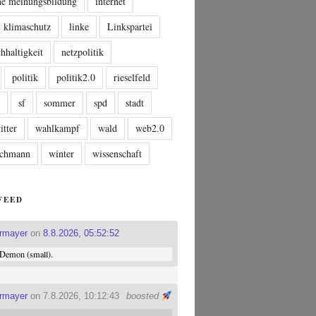
che meinungsbildung
internet
klimaschutz
linke
Linkspartei
hhaltigkeit
netzpolitik
politik
politik2.0
rieselfeld
n
sf
sommer
spd
stadt
itter
wahlkampf
wald
web2.0
tschmann
winter
wissenschaft
FEED
ermayer
on
8.8.2026, 05:52:52
Demon (small).
ermayer
on 7.8.2026, 10:12:43
boosted