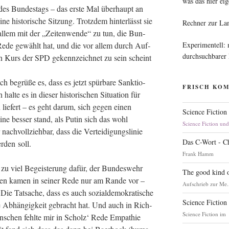
was das hier eig
 des Bun­des­tags – das ers­te Mal über­haupt an
his­to­ri­sche Sit­zung. Trotz­dem hin­ter­lässt sie
Rechner zur La
allem mit der „Zei­ten­wen­de“ zu tun, die Bun­
Experimentell:
er Rede gewählt hat, und die vor allem durch Auf­
durchsuchbarer
en Kurs der SPD gekenn­zeich­net zu sein scheint
h begrü­ße es, dass es jetzt spür­ba­re Sank­tio­
FRISCH KO
­te es in die­ser his­to­ri­schen Situa­ti­on für
 lie­fert – es geht dar­um, sich gegen einen
Science Fiction
i­ne bes­ser stand, als Putin sich das wohl
Science Fiction un
ach­voll­zieh­bar, dass die Ver­tei­di­gungs­li­nie
Das C-Wort - C
­den soll.
Frank Hamm
u viel Begeis­te­rung dafür, der Bun­des­wehr
The good kind o
en kamen in sei­ner Rede nur am Ran­de vor –
Aufschrieb zur Me.
 Die Tat­sa­che, dass es auch sozi­al­de­mo­kra­ti­sche
Science Fiction
zi­ge Abhän­gig­keit gebracht hat. Und auch in Rich­
Science Fiction im
n­schen fehl­te mir in Scholz‘ Rede Empa­thie