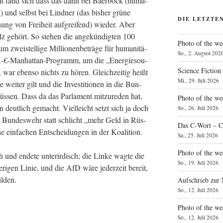
eit fand sich dass das dann bei Baer­bock (huma­
tik) und selbst bei Lind­ner (das bis­her grü­ne
DIE LETZTE
ung von Frei­heit auf­grei­fend) wie­der. Aber
lz gehört. So ste­hen die ange­kün­dig­ten 100
Photo of the we
wei­stel­li­ge Mil­lio­nen­be­trä­ge für huma­ni­tä­
So., 2. August 202
d.-€-Manhattan-Programm, um die „Ener­gie­sou­
Science Fiction
en, war eben­so nichts zu hören. Gleich­zei­tig heißt
Mi., 29. Juli 2026
 wei­ter gilt und die Inves­ti­tio­nen in die Bun­
s­sen. Dass da das Par­la­ment mit­zu­re­den hat,
Photo of the we
nn deut­lich gemacht. Viel­leicht setzt sich ja doch
So., 26. Juli 2026
er Bun­des­wehr statt schlicht „mehr Geld in Rüs­
Das C‑Wort – C
e ein­fa­chen Ent­schei­dun­gen in der Koalition.
Sa., 25. Juli 2026
Photo of the we
nd ende­te unter­ir­disch; die Lin­ke wag­te die
So., 19. Juli 2026
­he­ri­gen Linie, und die AfD wäre jeder­zeit bereit,
ilden.
Aufschrieb zur
So., 12. Juli 2026
Photo of the w
So., 12. Juli 2026