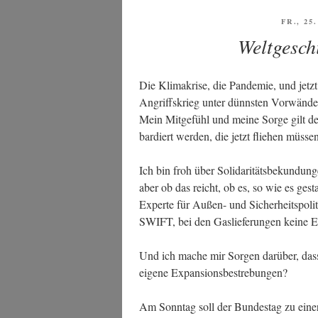
VERÖF
FR., 25
AM
Weltgesch
Die Kli­ma­kri­se, die Pan­de­mie, und jetzt
Angriffs­krieg unter dünns­ten Vor­wän­d
Mein Mit­ge­fühl und mei­ne Sor­ge gilt 
bar­diert wer­den, die jetzt flie­hen müs­s
Ich bin froh über Soli­da­ri­täts­be­kun­dun
aber ob das reicht, ob es, so wie es gestal­
Exper­te für Außen- und Sicher­heits­po­li
SWIFT, bei den Gas­lie­fe­run­gen kei­ne 
Und ich mache mir Sor­gen dar­über, dass 
eige­ne Expansionsbestrebungen?
Am Sonn­tag soll der Bun­des­tag zu einer