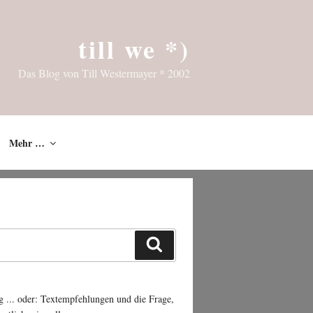
till we *)
Das Blog von Till Westermayer * 2002
Mehr …
Suchen
g ... oder: Textempfehlungen und die Frage,