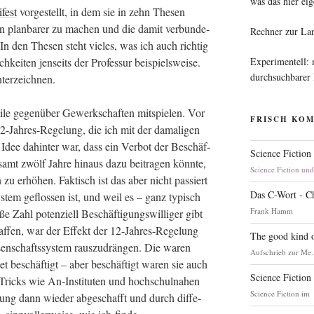
was das hier eig
­fest
vor­ge­stellt, in dem sie in zehn The­sen
ie­ren plan­ba­rer zu machen und die damit ver­bun­de­
Rechner zur La
 In den The­sen steht vie­les, was ich auch rich­tig
Experimentell:
h­kei­ten jen­seits der Pro­fes­sur bei­spiels­wei­se.
durchsuchbarer
unterzeichnen.
­le gegen­über Gewerk­schaf­ten mit­spie­len. Vor
FRISCH KO
2-Jah­res-Rege­lung, die ich mit der dama­li­gen
 Idee dahin­ter war, dass ein Ver­bot der Beschäf­
Science Fiction
e­samt zwölf Jah­re hin­aus dazu bei­tra­gen könn­te,
Science Fiction un
en zu erhö­hen. Fak­tisch ist das aber nicht pas­siert
Das C-Wort - C
s­tem geflos­sen ist, und weil es – ganz typisch
Frank Hamm
e Zahl poten­zi­ell Beschäf­ti­gungs­wil­li­ger gibt
haf­fen, war der Effekt der 12-Jah­res-Rege­lung
The good kind o
n­schafts­sys­tem raus­zu­drän­gen. Die waren
Aufschrieb zur Me.
et beschäf­tigt – aber beschäf­tigt waren sie auch
Science Fiction
Tricks wie An-Insti­tu­ten und hoch­schul­na­hen
Science Fiction im
­lung dann wie­der abge­schafft und durch dif­fe­