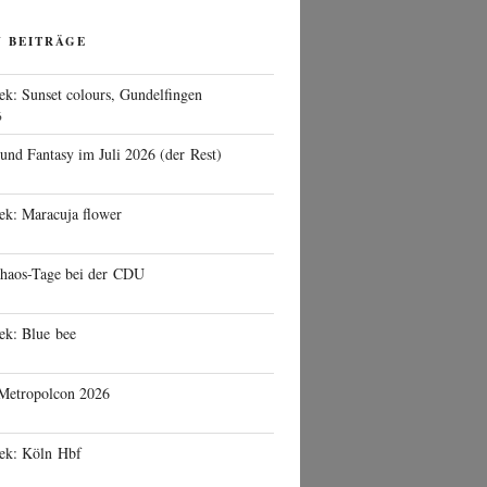
N BEITRÄGE
ek: Sunset colours, Gundelfingen
6
 und Fantasy im Juli 2026 (der Rest)
ek: Maracuja flower
haos-Tage bei der CDU
ek: Blue bee
 Metropolcon 2026
eek: Köln Hbf