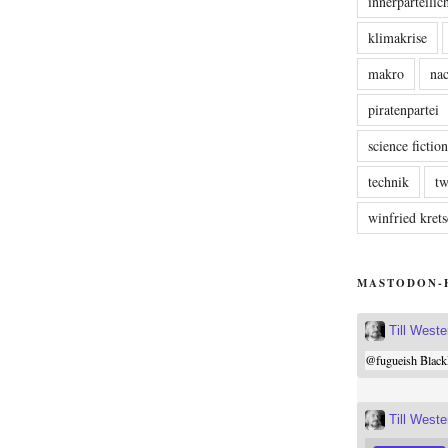
innerparteili
klimakrise
makro
nac
piratenpartei
science fictio
technik
tw
winfried kre
MASTODON-
Till West
@
fugueish
Black
Till West