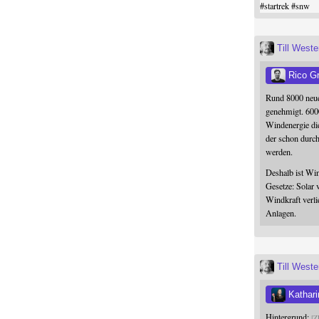
#
startrek
#
snw
Till West
Rico G
Rund 8000 neue
genehmigt. 600
Windenergie die
der schon durc
werden.
Deshalb ist Win
Gesetze: Solar 
Windkraft verli
Anlagen.
Till West
Kathari
Hintergrund:
Z