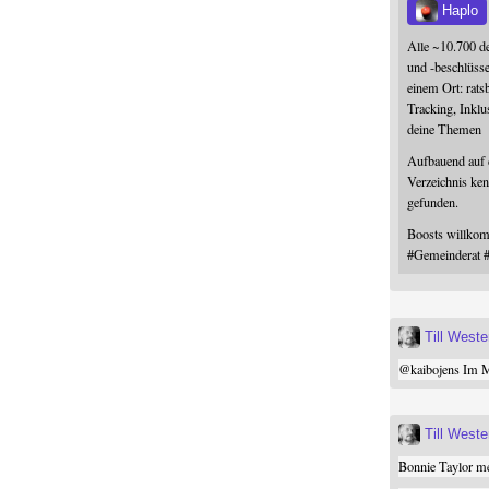
Haplo
Alle ~10.700 d
und -beschlüss
einem Ort: rats
Tracking, Inklu
deine Themen
Aufbauend auf
Verzeichnis ken
gefunden.
Boosts willk
#
Gemeinderat
Till West
@
kaibojens
Im Mi
Till West
Bonnie Taylor me