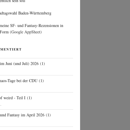
entlich sein soll
ndtagswahl Baden-Württemberg
 meine SF- und Fantasy-Rezensionen in
 Form
(Google AppSheet)
MMENTIERT
 im Juni (und Juli) 2026
(
1
)
d
haos-Tage bei der CDU
(
1
)
f weird - Teil I
(
1
)
..
 und Fantasy im April 2026
(
1
)