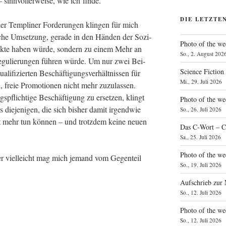
 – sinn­vol­ler­wei­se, wie ich finde.
DIE LETZTE
der Temp­li­ner For­de­run­gen klin­gen für mich
i­sche Umset­zung, gera­de in den Hän­den der Sozi­
Photo of the we
Effek­te haben wür­de, son­dern zu einem Mehr an
So., 2. August 202
 Regu­lie­run­gen füh­ren wür­de. Um nur zwei Bei­
Science Fiction
i­fi­zier­ten Beschäf­ti­gungs­ver­hält­nis­sen für
Mi., 29. Juli 2026
 freie Pro­mo­tio­nen nicht mehr zuzu­las­sen.
ungs­pflich­ti­ge Beschäf­ti­gung zu erset­zen, klingt
Photo of the we
die­je­ni­gen, die sich bis­her damit irgend­wie
So., 26. Juli 2026
t mehr tun kön­nen – und trotz­dem kei­ne neu­en
Das C‑Wort – C
Sa., 25. Juli 2026
Photo of the we
ber viel­leicht mag mich jemand vom Gegen­teil
So., 19. Juli 2026
Aufschrieb zur
So., 12. Juli 2026
Photo of the w
So., 12. Juli 2026