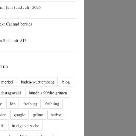
 im Juni (und Juli) 2026
ek: Cat and berries
n Sie’s mit AI?
TER
a merkel
baden-württemberg
blog
ndestagswahl
bündnis 90/die grünen
sy
fdp
freiburg
frühling
nder
google
grüne
herbst
tik
in eigener sache