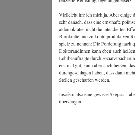
ren­zier­te Befris­tungs­re­ge­lun­gen ersetzt
Viel­leicht irre ich mich ja. Aber eini­ge 
sehr danach, dass eine ernst­haf­te poli­t
al­de­mo­kra­tie, nicht die inten­dier­ten 
Büro­kra­tie und zu kon­tra­pro­duk­ti­ven
spie­le zu nen­nen: Die For­de­rung nach qua­l
Dok­to­ran­dIn­nen kann eben auch hei­ßen,
Lehr­be­auf­trag­te durch sozi­al­ver­si­che­r
erst mal gut, kann aber auch hei­ßen, dass 
durch­ge­schla­gen haben, dass dann nich
Stel­len geschaf­fen werden.
Inso­fern also eine gewis­se Skep­sis – a
überzeugen.