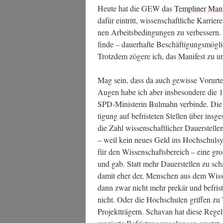
Heu­te hat die GEW das
Temp­li­ner Mani
dafür ein­tritt, wis­sen­schaft­li­che Kar­r
nen Arbeits­be­din­gun­gen zu ver­bes­sern.
fin­de – dau­er­haf­te Beschäf­ti­gungs­mög­lic
Trotz­dem zöge­re ich, das Mani­fest zu 
Mag sein, dass da auch gewis­se Vor­ur­tei
Augen habe ich aber ins­be­son­de­re die 1
SPD-Minis­te­rin Bul­mahn ver­bin­de. Die
ti­gung auf befris­te­ten Stel­len über ins­g
die Zahl wis­sen­schaft­li­cher Dau­er­stel­l
– weil kein neu­es Geld ins Hoch­schul­sy
für den Wis­sen­schafts­be­reich – eine gro­ß
und gab. Statt mehr Dau­er­stel­len zu sc
damit eher der, Men­schen aus dem Wis­se
dann zwar nicht mehr pre­kär und befris­t
nicht. Oder die Hoch­schu­len grif­fen zu 
Pro­jekt­trä­gern. Scha­van hat die­se Rege