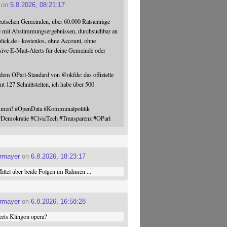
on
5.8.2026, 08:21:17
eutschen Gemeinden, über 60.000 Ratsanträge
e mit Abstimmungsergebnissen, durchsuchbar an
blick.de - kostenlos, ohne Account, ohne
sive E-Mail-Alerts für deine Gemeinde oder
 dem OParl-Standard von
@
okfde
: das offizielle
nt 127 Schnittstellen, ich habe über 500
ommen!
#
OpenData
#
Kommunalpolitik
#
Demokratie
#
CivicTech
#
Transparenz
#
OParl
ermayer
on
6.8.2026, 18:23:17
ttel über beide Folgen im Rahmen ...
ermayer
on
6.8.2026, 16:58:28
ets Klingon opera?