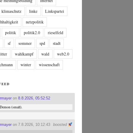
che meinungsbildung
internet
klimaschutz
linke
Linkspartei
hhaltigkeit
netzpolitik
politik
politik2.0
rieselfeld
n
sf
sommer
spd
stadt
itter
wahlkampf
wald
web2.0
tschmann
winter
wissenschaft
FEED
ermayer
on
8.8.2026, 05:52:52
Demon (small).
ermayer
on 7.8.2026, 10:12:43
boosted