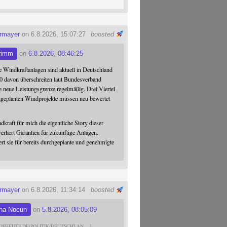
ermayer
on 6.8.2026, 15:07:27
boosted
rimm
on
6.8.2026, 08:46:25
 Windkraftanlagen sind aktuell in Deutschland
0 davon überschreiten laut Bundesverband
 neue Leistungsgrenze regelmäßig. Drei Viertel
hgeplanten Windprojekte müssen neu bewertet
dkraft für mich die eigentliche Story dieser
verliert Garantien für zukünftige Anlagen.
ert sie für bereits durchgeplante und genehmigte
ermayer
on 6.8.2026, 11:34:14
boosted
na Nocun
on
5.8.2026, 08:05:09
DFHEUTE.DE/POLITIK/DEUTSCHLAN