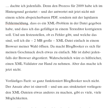
… dach­te ich jeden­falls. Denn den Pro­zess für 2009 habe ich im
Hin­ter­grund gestar­tet – und der ant­wor­tet mit jetzt nicht mit
einem schön abspei­cher­ba­ren PDF, son­dern mit der lapi­da­ren
Feh­ler­mel­dung
, dass es ein XML-Pro­blem in der Datei gege­ben
habe, und dass ich das gefäl­ligst in einem Text­edi­tor kor­ri­gie­ren
soll. Und um fest­zu­stel­len, ob es Feh­ler gibt, und wel­che das
sind, soll ich die – 2 MB gro­ße – XML-Datei ein­fach in einem
Brow­ser mei­ner Wahl öff­nen. Da macht Blog­Boo­ker es sich für
mei­nen Geschmack doch etwas zu ein­fach. Mir ist dabei jeden­
falls der Brow­ser abge­stürzt. Wahr­schein­lich wäre es hilf­rei­cher,
einen XML-Vali­da­tor zur Hand zu neh­men. Aber das mache ich
jetzt nicht.
Vor­läu­fi­ges Fazit: so ganz funk­tio­niert Blog­Boo­ker noch nicht.
Der Ansatz aber ist sinn­voll – und um aus struk­tu­riert vor­lie­gen­
den XML-Datei­en etwas ande­res zu machen, gibt es vie­le, vie­le
Möglichkeiten.