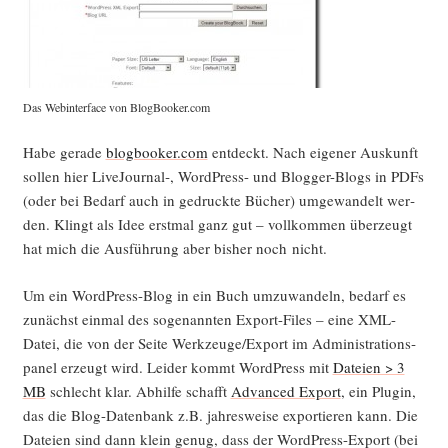
Das Web­in­ter­face von BlogBooker.com
Habe gera­de
blogbooker.com
ent­deckt. Nach eige­ner Aus­kunft
sol­len hier LiveJournal‑, Word­Press- und Blog­ger-Blogs in PDFs
(oder bei Bedarf auch in gedruck­te Bücher) umge­wan­delt wer­
den. Klingt als Idee erst­mal ganz gut – voll­kom­men über­zeugt
hat mich die Aus­füh­rung aber bis­her noch nicht.
Um ein Word­Press-Blog in ein Buch umzu­wan­deln, bedarf es
zunächst ein­mal des soge­nann­ten Export-Files – eine XML-
Datei, die von der Sei­te Werkzeuge/Export im Admi­nis­tra­ti­on­s­
pa­nel erzeugt wird. Lei­der kommt Word­Press mit
Datei­en > 3
MB
schlecht klar. Abhil­fe schafft
Advan­ced Export
, ein Plug­in,
das die Blog-Daten­bank z.B. jah­res­wei­se expor­tie­ren kann. Die
Datei­en sind dann klein genug, dass der Word­Press-Export (bei