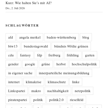
Kurz: Wie halten Sie’s mit AI?
Do., 2. Juli 2026
SCHLAGWÖRTER
afd
angela merkel
baden-württemberg
blog
btw13
bundestagswahl
bündnis 90/die grünen
cdu
fantasy
fdp
freiburg
frühling
garten
gender
google
grüne
herbst
hochschulpolitik
in eigener sache
innerparteiliche meinungsbildung
internet
klimakrise
klimaschutz
linke
Linkspartei
makro
nachhaltigkeit
netzpolitik
piratenpartei
politik
politik2.0
rieselfeld