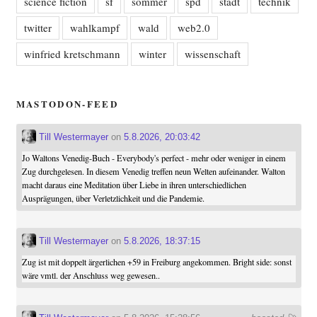
science fiction
sf
sommer
spd
stadt
technik
twitter
wahlkampf
wald
web2.0
winfried kretschmann
winter
wissenschaft
MASTODON-FEED
Till Westermayer
on
5.8.2026, 20:03:42
Jo Waltons Venedig-Buch - Everybody's perfect - mehr oder weniger in einem
Zug durchgelesen. In diesem Venedig treffen neun Welten aufeinander. Walton
macht daraus eine Meditation über Liebe in ihren unterschiedlichen
Ausprägungen, über Verletzlichkeit und die Pandemie.
Till Westermayer
on
5.8.2026, 18:37:15
Zug ist mit doppelt ärgerlichen +59 in Freiburg angekommen. Bright side: sonst
wäre vmtl. der Anschluss weg gewesen..