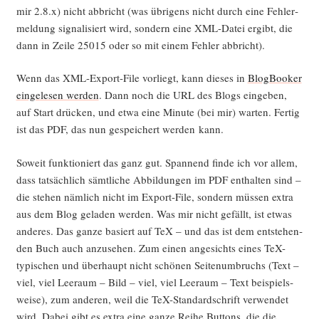
mir 2.8.x) nicht abbricht (was übri­gens nicht durch eine Feh­ler­
mel­dung signa­li­siert wird, son­dern eine XML-Datei ergibt, die
dann in Zei­le 25015 oder so mit einem Feh­ler abbricht).
Wenn das XML-Export-File vor­liegt, kann die­ses in
Blog­Boo­ker
ein­ge­le­sen wer­den
. Dann noch die URL des Blogs ein­ge­ben,
auf Start drü­cken, und etwa eine Minu­te (bei mir) war­ten. Fer­tig
ist das PDF, das nun gespei­chert wer­den kann.
Soweit funk­tio­niert das ganz gut. Span­nend fin­de ich vor allem,
dass tat­säch­lich sämt­li­che Abbil­dun­gen im PDF ent­hal­ten sind –
die ste­hen näm­lich nicht im Export-File, son­dern müs­sen extra
aus dem Blog gela­den wer­den. Was mir nicht gefällt, ist etwas
ande­res. Das gan­ze basiert auf TeX – und das ist dem ent­ste­hen­
den Buch auch anzu­se­hen. Zum einen ange­sichts eines TeX-
typi­schen und über­haupt nicht schö­nen Sei­ten­um­bruchs (Text –
viel, viel Lee­raum – Bild – viel, viel Lee­raum – Text bei­spiels­
wei­se), zum ande­ren, weil die TeX-Stan­dard­schrift ver­wen­det
wird. Dabei gibt es extra eine gan­ze Rei­he But­tons, die die