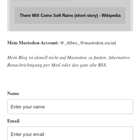
There Will Come Soft Rains (short story) - Wikipedia
Mein Mast­o­don-Account:
@_tillwe_@mastodon.social
Mein Blog ist aktu­ell nicht auf Mast­o­don zu fin­den. Alter­na­ti­ve:
Benach­rich­ti­gung per Mail oder das gute alte
RSS
.
Name
Email