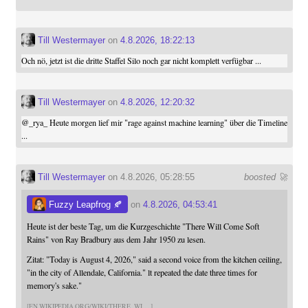
Till Westermayer
on
4.8.2026, 18:22:13
Och nö, jetzt ist die dritte Staffel Silo noch gar nicht komplett verfügbar ...
Till Westermayer
on
4.8.2026, 12:20:32
@
_rya_
Heute morgen lief mir "rage against machine learning" über die Timeline
...
Till Westermayer
on 4.8.2026, 05:28:55
boosted 🚀
Fuzzy Leapfrog 🍂
on
4.8.2026, 04:53:41
Heute ist der beste Tag, um die Kurzgeschichte "There Will Come Soft
Rains" von Ray Bradbury aus dem Jahr 1950 zu lesen.
Zitat: "Today is August 4, 2026," said a second voice from the kitchen ceiling,
"in the city of Allendale, California." lt repeated the date three times for
memory's sake."
EN.WIKIPEDIA.ORG/WIKI/THERE_WI