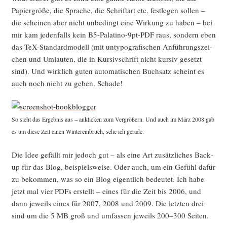
Papier­grö­ße, die Spra­che, die Schrift­art etc. fest­le­gen sol­len –
die schei­nen aber nicht unbe­dingt eine Wir­kung zu haben – bei
mir kam jeden­falls kein B5-Pala­ti­no-9pt-PDF raus, son­dern eben
das TeX-Stan­dard­mo­dell (mit unty­po­gra­fi­schen Anfüh­rungs­zei­
chen und Umlau­ten, die in Kur­siv­schrift nicht kur­siv gesetzt
sind). Und wirk­lich guten auto­ma­ti­schen Buch­satz scheint es
auch noch nicht zu geben. Schade!
So sieht das Ergeb­nis aus – ankli­cken zum Ver­grö­ßern. Und auch im März 2008 gab
es um die­se Zeit einen Win­ter­ein­bruch, sehe ich gerade.
Die Idee gefällt mir jedoch gut – als eine Art zusätz­li­ches Back­
up für das Blog, bei­spiels­wei­se. Oder auch, um ein Gefühl dafür
zu bekom­men, was so ein Blog eigent­lich bedeu­tet. Ich habe
jetzt mal vier PDFs erstellt – eines für die Zeit bis 2006, und
dann jeweils eines für 2007, 2008 und 2009. Die letz­ten drei
sind um die 5 MB groß und umfas­sen jeweils 200–300 Seiten.