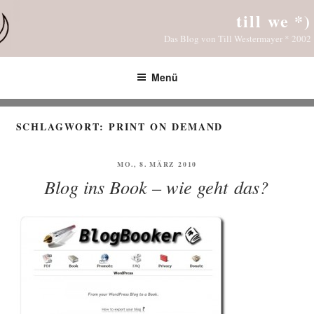
Zum
till we *)
Inhalt
Das Blog von Till Westermayer * 2002
springen
Menü
SCHLAGWORT:
PRINT ON DEMAND
VERÖFFENTLICHT
MO., 8. MÄRZ 2010
AM
Blog ins Book – wie geht das?