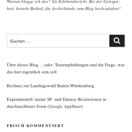
War­um blog­ge ich das? Als Erleb­nis­be­richt. Bei der Gele­gen­
heit: besteht Bedarf, die Archiv­bän­de zum Blog hochzuladen?
Suche
Such
nach:
Über dieses Blog ... oder: Textempfehlungen und die Frage, was
das hier eigentlich sein soll
Rechner zur Landtagswahl Baden-Württemberg
Experimentell: meine SF- und Fantasy-Rezensionen in
durchsuchbarer Form
(Google AppSheet)
FRISCH KOMMENTIERT