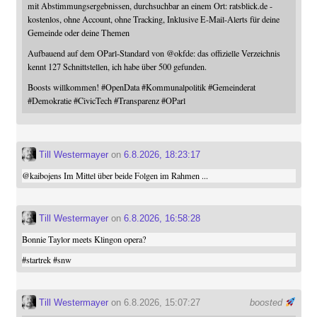
mit Abstimmungsergebnissen, durchsuchbar an einem Ort: ratsblick.de -
kostenlos, ohne Account, ohne Tracking, Inklusive E-Mail-Alerts für deine
Gemeinde oder deine Themen
Aufbauend auf dem OParl-Standard von
@
okfde
: das offizielle Verzeichnis
kennt 127 Schnittstellen, ich habe über 500 gefunden.
Boosts willkommen!
#
OpenData
#
Kommunalpolitik
#
Gemeinderat
#
Demokratie
#
CivicTech
#
Transparenz
#
OParl
Till Westermayer
on
6.8.2026, 18:23:17
@
kaibojens
Im Mittel über beide Folgen im Rahmen ...
Till Westermayer
on
6.8.2026, 16:58:28
Bonnie Taylor meets Klingon opera?
#
startrek
#
snw
Till Westermayer
on 6.8.2026, 15:07:27
boosted