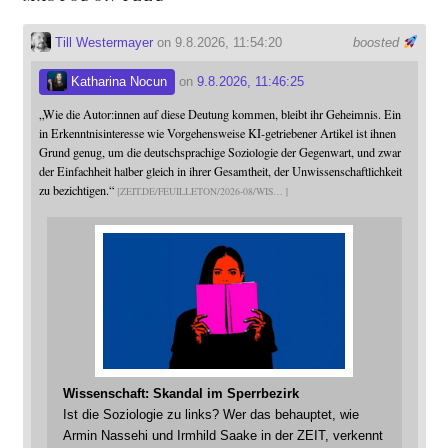
Till Westermayer
on 9.8.2026, 11:54:20
boosted
Katharina Nocun
on
9.8.2026, 11:46:25
„Wie die Autor:innen auf diese Deutung kommen, bleibt ihr Geheimnis. Ein
in Erkenntnisinteresse wie Vorgehensweise KI-getriebener Artikel ist ihnen
Grund genug, um die deutschsprachige Soziologie der Gegenwart, und zwar
der Einfachheit halber gleich in ihrer Gesamtheit, der Unwissenschaftlichkeit
zu bezichtigen.“
ZEIT.DE/FEUILLETON/2026-08/WIS
Wissenschaft: Skandal im Sperrbezirk
Ist die Soziologie zu links? Wer das behauptet, wie
Armin Nassehi und Irmhild Saake in der ZEIT, verkennt