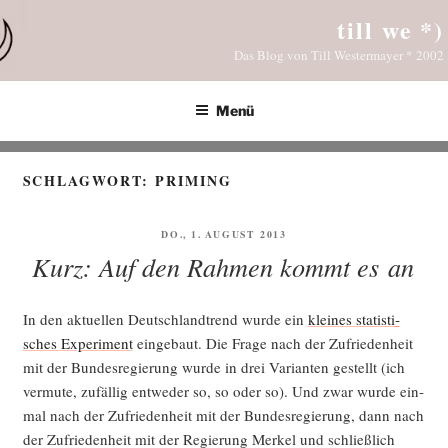
Zum
till we *)
Inhalt
Das Blog von Till Westermayer * 2002
springen
Menü
SCHLAGWORT:
PRIMING
VERÖFFENTLICHT
DO., 1. AUGUST 2013
AM
Kurz: Auf den Rahmen kommt es an
In den aktu­el­len Deutsch­land­trend wur­de ein
klei­nes sta­tis­ti­
sches Expe­ri­ment
ein­ge­baut. Die Fra­ge nach der Zufrie­den­heit
mit der Bun­des­re­gie­rung wur­de in drei Vari­an­ten gestellt (ich
ver­mu­te, zufäl­lig ent­we­der so, so oder so). Und zwar wur­de ein­
mal nach der Zufrie­den­heit mit der Bun­des­re­gie­rung, dann nach
der Zufrie­den­heit mit der Regie­rung Mer­kel und schließ­lich