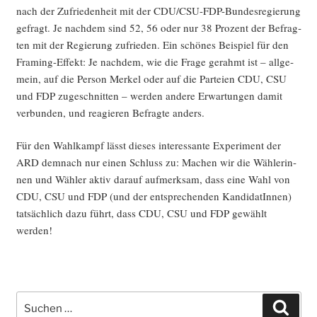
nach der Zufrie­den­heit mit der CDU/C­SU-FDP-Bun­des­re­gie­rung
gefragt. Je nach­dem sind 52, 56 oder nur 38 Pro­zent der Befrag­
ten mit der Regie­rung zufrie­den. Ein schö­nes Bei­spiel für den
Framing-Effekt: Je nach­dem, wie die Fra­ge gerahmt ist – all­ge­
mein, auf die Per­son Mer­kel oder auf die Par­tei­en CDU, CSU
und FDP zuge­schnit­ten – wer­den ande­re Erwar­tun­gen damit
ver­bun­den, und reagie­ren Befrag­te anders.
Für den Wahl­kampf lässt die­ses inter­es­san­te Expe­ri­ment der
ARD dem­nach nur einen Schluss zu: Machen wir die Wäh­le­rin­
nen und Wäh­ler aktiv dar­auf auf­merk­sam, dass eine Wahl von
CDU, CSU und FDP (und der ent­spre­chen­den Kan­di­da­tIn­nen)
tat­säch­lich dazu führt, dass CDU, CSU und FDP gewählt
werden!
Suche
Such
nach: