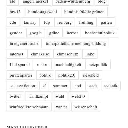
afd
angela merkel
baden-württemberg
blog
btw13
bundestagswahl
bündnis 90/die grünen
cdu
fantasy
fdp
freiburg
frühling
garten
gender
google
grüne
herbst
hochschulpolitik
in eigener sache
innerparteiliche meinungsbildung
internet
klimakrise
klimaschutz
linke
Linkspartei
makro
nachhaltigkeit
netzpolitik
piratenpartei
politik
politik2.0
rieselfeld
science fiction
sf
sommer
spd
stadt
technik
twitter
wahlkampf
wald
web2.0
winfried kretschmann
winter
wissenschaft
MASTODON-FEED