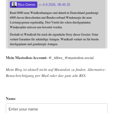
Rico Grimm
on
6.8.2026, 08:46:25
Rund 8000 neue Windkraftanlagen sind aktuell in Deutschland genehmigt.
6000 davon überschreiten laut Bundesverband Windenergie die neue
Leistungsgrenze regelmäßig. Drei Viertel der schon durchgeplanten
Windprojekte müssen neu bewertet werden.
Deshalb ist Windkraft für mich die eigentliche Story dieser Gesetze: Solar
verliert Garantien für zukünftige Anlagen. Windkraft verliert sie für bereits
durchgeplante und genehmigte Anlagen.
Mein Mast­o­don-Account:
@_tillwe_@mastodon.social
Mein Blog ist aktu­ell nicht auf Mast­o­don zu fin­den. Alter­na­ti­ve:
Benach­rich­ti­gung per Mail oder das gute alte
RSS
.
Name