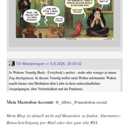
Till Westermayer
on
5.8.2026, 20:03:42
Jo Waltons Venedig-Buch - Everybody's perfect - mehr oder weniger in einem
Zug durchgelesen. In diesem Venedig treffen neun Welten aufeinander. Walton
macht daraus eine Meditation über Liebe in ihren unterschiedlichen
Ausprägungen, über Verletzlichkeit und die Pandemie.
Mein Mast­o­don-Account:
@_tillwe_@mastodon.social
Mein Blog ist aktu­ell nicht auf Mast­o­don zu fin­den. Alter­na­ti­ve:
Benach­rich­ti­gung per Mail oder das gute alte
RSS
.