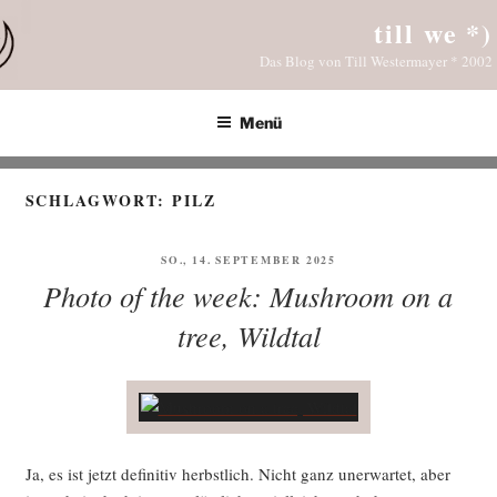
Zum
till we *)
Inhalt
Das Blog von Till Westermayer * 2002
springen
Menü
SCHLAGWORT:
PILZ
VERÖFFENTLICHT
SO., 14. SEPTEMBER 2025
AM
Photo of the week: Mushroom on a
tree, Wildtal
Ja, es ist jetzt defi­ni­tiv herbst­lich. Nicht ganz uner­war­tet, aber