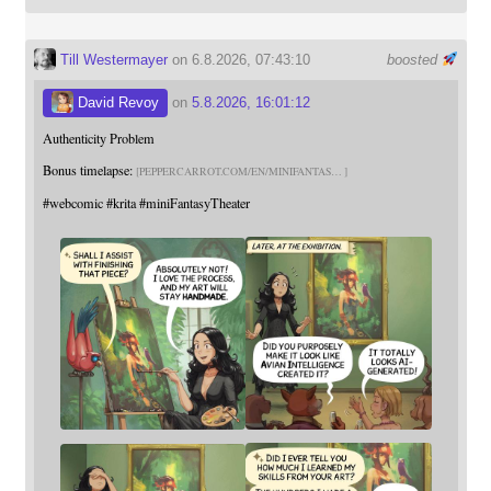
Till Westermayer
on 6.8.2026, 07:43:10
boosted
David Revoy
on
5.8.2026, 16:01:12
Authenticity Problem
Bonus timelapse:
PEPPERCARROT.COM/EN/MINIFANTAS
#
webcomic
#
krita
#
miniFantasyTheater