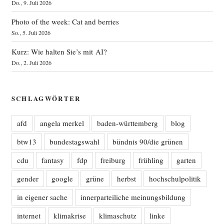
Do., 9. Juli 2026
Photo of the week: Cat and berries
So., 5. Juli 2026
Kurz: Wie halten Sie’s mit AI?
Do., 2. Juli 2026
SCHLAGWÖRTER
afd
angela merkel
baden-württemberg
blog
btw13
bundestagswahl
bündnis 90/die grünen
cdu
fantasy
fdp
freiburg
frühling
garten
gender
google
grüne
herbst
hochschulpolitik
in eigener sache
innerparteiliche meinungsbildung
internet
klimakrise
klimaschutz
linke