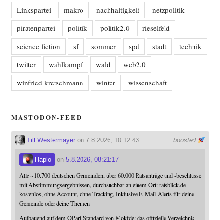
Linkspartei
makro
nachhaltigkeit
netzpolitik
piratenpartei
politik
politik2.0
rieselfeld
science fiction
sf
sommer
spd
stadt
technik
twitter
wahlkampf
wald
web2.0
winfried kretschmann
winter
wissenschaft
MASTODON-FEED
Till Westermayer
on 7.8.2026, 10:12:43
boosted
Haplo
on
5.8.2026, 08:21:17
Alle ~10.700 deutschen Gemeinden, über 60.000 Ratsanträge und -beschlüsse
mit Abstimmungsergebnissen, durchsuchbar an einem Ort: ratsblick.de -
kostenlos, ohne Account, ohne Tracking, Inklusive E-Mail-Alerts für deine
Gemeinde oder deine Themen
Aufbauend auf dem OParl-Standard von
@
okfde
: das offizielle Verzeichnis