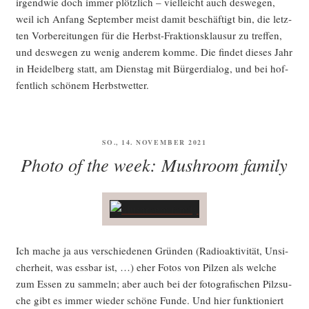
irgend­wie doch immer plötz­lich – viel­leicht auch des­we­gen,
weil ich Anfang Sep­tem­ber meist damit beschäf­tigt bin, die letz­
ten Vor­be­rei­tun­gen für die Herbst-Frak­ti­ons­klau­sur zu tref­fen,
und des­we­gen zu wenig ande­rem kom­me. Die fin­det die­ses Jahr
in Hei­del­berg statt, am Diens­tag mit Bür­ger­dia­log, und bei hof­
fent­lich schö­nem Herbstwetter.
VERÖFFENTLICHT
SO., 14. NOVEMBER 2021
AM
Photo of the week: Mushroom family
Ich mache ja aus ver­schie­de­nen Grün­den (Radio­ak­ti­vi­tät, Unsi­
cher­heit, was ess­bar ist, …) eher Fotos von Pil­zen als wel­che
zum Essen zu sam­meln; aber auch bei der foto­gra­fi­schen Pilz­su­
che gibt es immer wie­der schö­ne Fun­de. Und hier funk­tio­niert