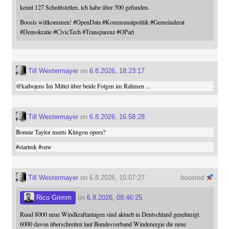
kennt 127 Schnittstellen, ich habe über 500 gefunden.
Boosts willkommen!
#
OpenData
#
Kommunalpolitik
#
Gemeinderat
#
Demokratie
#
CivicTech
#
Transparenz
#
OParl
Till Westermayer
on
6.8.2026, 18:23:17
@
kaibojens
Im Mittel über beide Folgen im Rahmen ...
Till Westermayer
on
6.8.2026, 16:58:28
Bonnie Taylor meets Klingon opera?
#
startrek
#
snw
Till Westermayer
on 6.8.2026, 15:07:27
boosted
Rico Grimm
on
6.8.2026, 08:46:25
Rund 8000 neue Windkraftanlagen sind aktuell in Deutschland genehmigt.
6000 davon überschreiten laut Bundesverband Windenergie die neue