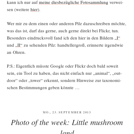
kann ich nur auf
mei­ne dies­be­züg­li­che Foto­samm­lung
ver­wei­
sen (wei­te­re
hier
).
Wer mir zu dem einen oder ande­ren Pilz dazu­schrei­ben möch­te,
was das ist, darf das ger­ne, auch ger­ne direkt bei Flickr, tun.
Beson­ders ein­drucks­voll fand ich den hier in den Bil­dern
„I“
und
„II“
zu sehen­den Pilz: hand­tel­ler­groß, erin­ner­te irgend­wie
an Ohren.
P.S.: Eigent­lich müss­te Goog­le oder Flickr doch bald soweit
sein, ein Tool zu haben, das nicht ein­fach nur „ani­mal“, „out­
door“ oder „tower“ erkennt, son­dern Hin­wei­se zur taxo­no­mi­
schen Bestim­mun­gen geben könnte …
VERÖFFENTLICHT
MO., 23. SEPTEMBER 2013
AM
Photo of the week: Little mushroom
land