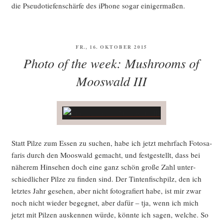
die Pseu­do­tie­fen­schär­fe des iPho­ne sogar einigermaßen.
VERÖFFENTLICHT
FR., 16. OKTOBER 2015
AM
Photo of the week: Mushrooms of
Mooswald III
Statt Pil­ze zum Essen zu suchen, habe ich jetzt mehr­fach Foto­sa­
fa­ris durch den Moos­wald gemacht, und fest­ge­stellt, dass bei
nähe­rem Hin­se­hen doch eine ganz schön gro­ße Zahl unter­
schied­li­cher Pil­ze zu fin­den sind. Der Tin­ten­fisch­pilz, den ich
letz­tes Jahr gese­hen, aber nicht foto­gra­fiert habe, ist mir zwar
noch nicht wie­der begeg­net, aber dafür – tja, wenn ich mich
jetzt mit Pil­zen aus­ken­nen wür­de, könn­te ich sagen, wel­che. So