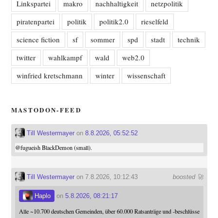
Linkspartei
makro
nachhaltigkeit
netzpolitik
piratenpartei
politik
politik2.0
rieselfeld
science fiction
sf
sommer
spd
stadt
technik
twitter
wahlkampf
wald
web2.0
winfried kretschmann
winter
wissenschaft
MASTODON-FEED
Till Westermayer
on
8.8.2026, 05:52:52
@
fugueish
BlackDemon (small).
Till Westermayer
on 7.8.2026, 10:12:43
boosted 🚀
Haplo
on
5.8.2026, 08:21:17
Alle ~10.700 deutschen Gemeinden, über 60.000 Ratsanträge und -beschlüsse