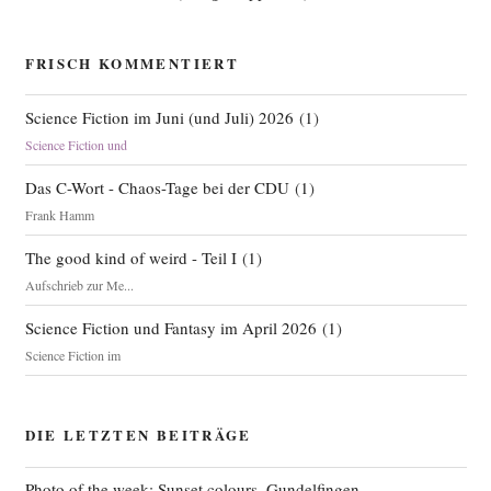
FRISCH KOMMENTIERT
Science Fiction im Juni (und Juli) 2026
(
1
)
Science Fiction und
Das C-Wort - Chaos-Tage bei der CDU
(
1
)
Frank Hamm
The good kind of weird - Teil I
(
1
)
Aufschrieb zur Me...
Science Fiction und Fantasy im April 2026
(
1
)
Science Fiction im
DIE LETZTEN BEITRÄGE
Photo of the week: Sunset colours, Gundelfingen