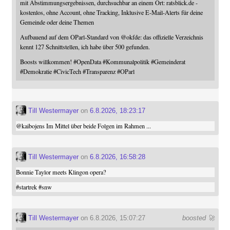
mit Abstimmungsergebnissen, durchsuchbar an einem Ort: ratsblick.de -
kostenlos, ohne Account, ohne Tracking, Inklusive E-Mail-Alerts für deine
Gemeinde oder deine Themen
Aufbauend auf dem OParl-Standard von
@
okfde
: das offizielle Verzeichnis
kennt 127 Schnittstellen, ich habe über 500 gefunden.
Boosts willkommen!
#
OpenData
#
Kommunalpolitik
#
Gemeinderat
#
Demokratie
#
CivicTech
#
Transparenz
#
OParl
Till Westermayer
on
6.8.2026, 18:23:17
@
kaibojens
Im Mittel über beide Folgen im Rahmen ...
Till Westermayer
on
6.8.2026, 16:58:28
Bonnie Taylor meets Klingon opera?
#
startrek
#
snw
Till Westermayer
on 6.8.2026, 15:07:27
boosted 🚀