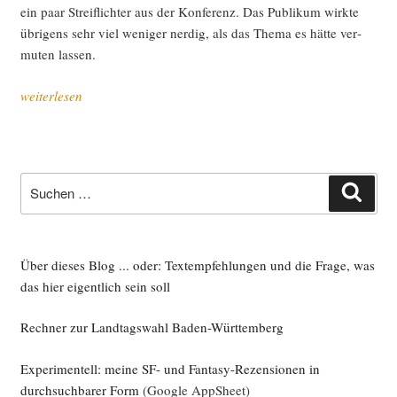
ein paar Streif­lich­ter aus der Kon­fe­renz. Das Publi­kum wirk­te
übri­gens sehr viel weni­ger nerdig, als das The­ma es hät­te ver­
mu­ten lassen.
„Poli­
weiterlesen
tik
im
Netz
–
Suche
Such
was geht?“
nach:
Über dieses Blog ... oder: Textempfehlungen und die Frage, was
das hier eigentlich sein soll
Rechner zur Landtagswahl Baden-Württemberg
Experimentell: meine SF- und Fantasy-Rezensionen in
durchsuchbarer Form
(Google AppSheet)