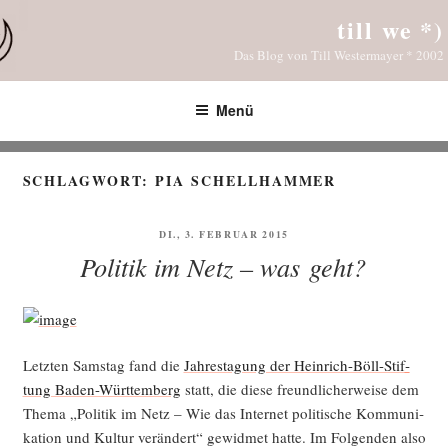
Zum
till we *)
Inhalt
Das Blog von Till Westermayer * 2002
springen
Menü
SCHLAGWORT:
PIA SCHELLHAMMER
VERÖFFENTLICHT
DI., 3. FEBRUAR 2015
AM
Politik im Netz – was geht?
Letz­ten Sams­tag fand die
Jah­res­ta­gung der Hein­rich-Böll-Stif­
tung Baden-Würt­tem­berg
statt, die die­se freund­li­cher­wei­se dem
The­ma „Poli­tik im Netz – Wie das Inter­net poli­ti­sche Kom­mu­ni­
ka­ti­on und Kul­tur ver­än­dert“ gewid­met hat­te. Im Fol­gen­den also