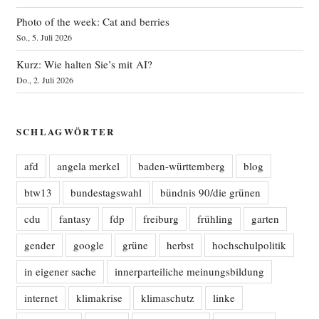
Photo of the week: Cat and berries
So., 5. Juli 2026
Kurz: Wie halten Sie’s mit AI?
Do., 2. Juli 2026
SCHLAGWÖRTER
afd
angela merkel
baden-württemberg
blog
btw13
bundestagswahl
bündnis 90/die grünen
cdu
fantasy
fdp
freiburg
frühling
garten
gender
google
grüne
herbst
hochschulpolitik
in eigener sache
innerparteiliche meinungsbildung
internet
klimakrise
klimaschutz
linke