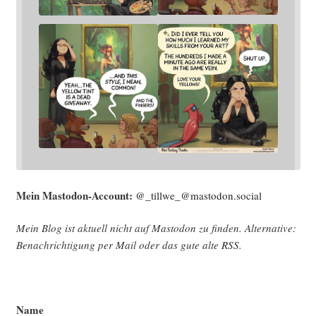
Mein Mast­o­don-Account:
@_tillwe_@mastodon.social
Mein Blog ist aktu­ell nicht auf Mast­o­don zu fin­den. Alter­na­ti­ve:
Benach­rich­ti­gung per Mail oder das gute alte
RSS
.
Name