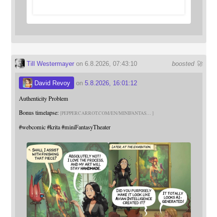
Till Westermayer
on 6.8.2026, 07:43:10
boosted 🚀
David Revoy
on
5.8.2026, 16:01:12
Authenticity Problem
Bonus timelapse:
PEPPERCARROT.COM/EN/MINIFANTAS
#
webcomic
#
krita
#
miniFantasyTheater