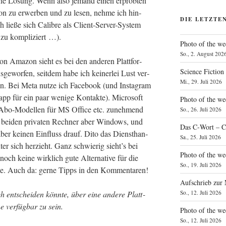
ei­ne Lösung. Wenn also jemand einen erprob­ten
on zu erwer­ben und zu lesen, neh­me ich hin­
DIE LETZTE
ch lie­ße sich Calib­re als Cli­ent-Ser­ver-Sys­tem
h zu kompliziert …).
Photo of the we
So., 2. August 202
on Ama­zon sieht es bei den ande­ren Platt­for­
Science Fiction
e­wor­fen, seit­dem habe ich kei­ner­lei Lust ver­
Mi., 29. Juli 2026
en. Bei Meta nut­ze ich Face­book (und Insta­gram
app für ein paar weni­ge Kon­tak­te). Micro­soft
Photo of the we
 Abo-Model­len für MS Office etc. zuneh­mend
So., 26. Juli 2026
r bei­den pri­va­ten Rech­ner aber Win­dows, und
Das C‑Wort – C
ber kei­nen Ein­fluss drauf. Dito das Dienst­han­
Sa., 25. Juli 2026
er sich her­zieht. Ganz schwie­rig sieht’s bei
Photo of the we
ch kei­ne wirk­lich gute Alter­na­ti­ve für die
So., 19. Juli 2026
ut­ze. Auch da: ger­ne Tipps in den Kommentaren!
Aufschrieb zur
So., 12. Juli 2026
 ent­schei­den könn­te, über eine ande­re Platt­
ver­füg­bar zu sein.
Photo of the w
So., 12. Juli 2026