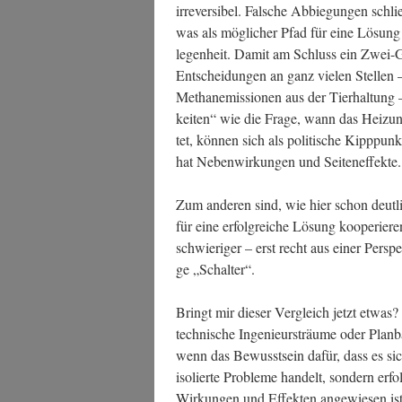
irrever­si­bel. Fal­sche Abbie­gun­gen schli
was als mög­li­cher Pfad für eine Lösung di
le­gen­heit. Damit am Schluss ein Zwei-G
Ent­schei­dun­gen an ganz vie­len Stel­len
Methan­emis­sio­nen aus der Tier­hal­tung –
kei­ten“ wie die Fra­ge, wann das Hei­zung
tet, kön­nen sich als poli­ti­sche Kipp­punk
hat Neben­wir­kun­gen und Seiteneffekte.
Zum ande­ren sind, wie hier schon deut­lic
für eine erfolg­rei­che Lösung koope­rie­
schwie­ri­ger – erst recht aus einer Per­spe
ge „Schal­ter“.
Bringt mir die­ser Ver­gleich jetzt etwas?
tech­ni­sche Inge­nieursträu­me oder Plan­ba
wenn das Bewusst­sein dafür, dass es sich
iso­lier­te Pro­ble­me han­delt, son­dern e
Wir­kun­gen und Effek­ten ange­wie­sen i