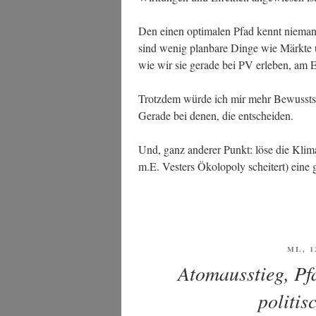
Den einen opti­ma­len Pfad kennt nie­mand.
sind wenig plan­ba­re Din­ge wie Märk­te un
wie wir sie gera­de bei PV erle­ben, am
Trotz­dem wür­de ich mir mehr Bewusst­se
Gera­de bei denen, die entscheiden.
Und, ganz ande­rer Punkt: löse die Kli­ma­k
m.E. Ves­ters Öko­lo­po­ly schei­tert) eine g
VERÖ
MI., 1
AM
Atomausstieg, Pf
politis