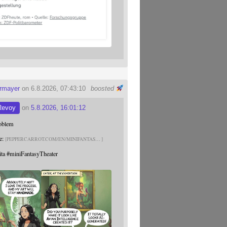
ermayer
on 6.8.2026, 07:43:10
boosted
Revoy
on
5.8.2026, 16:01:12
roblem
e:
PEPPERCARROT.COM/EN/MINIFANTAS
ita
#
miniFantasyTheater