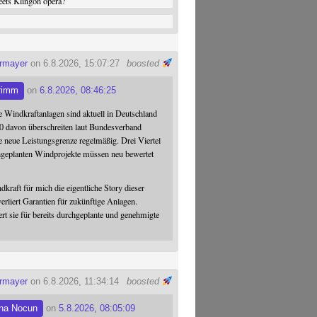
ets Klingon opera?
ermayer
on 6.8.2026, 15:07:27
boosted
rimm
on
6.8.2026, 08:46:25
 Windkraftanlagen sind aktuell in Deutschland
0 davon überschreiten laut Bundesverband
 neue Leistungsgrenze regelmäßig. Drei Viertel
hgeplanten Windprojekte müssen neu bewertet
dkraft für mich die eigentliche Story dieser
verliert Garantien für zukünftige Anlagen.
ert sie für bereits durchgeplante und genehmigte
ermayer
on 6.8.2026, 11:34:14
boosted
na Nocun
on
5.8.2026, 08:05:09