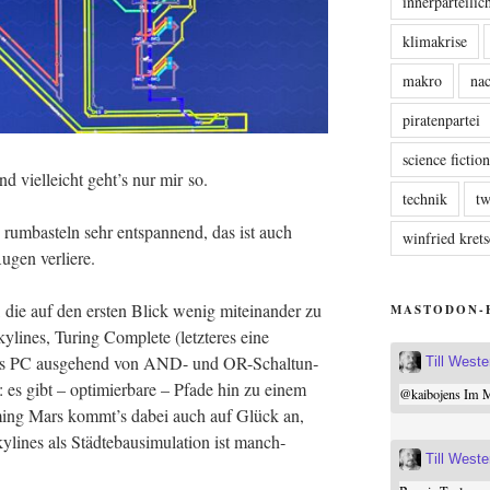
innerparteili
klimakrise
makro
nac
piratenpartei
science fictio
d viel­leicht geht’s nur mir so.
technik
tw
rum­bas­teln sehr ent­span­nend, das ist auch
winfried kre
Augen verliere.
, die auf den ers­ten Blick wenig mit­ein­an­der zu
MASTODON-
li­nes, Turing Com­ple­te (letz­te­res eine
nes PC aus­ge­hend von AND- und OR-Schal­tun­
Till West
 es gibt – opti­mier­ba­re – Pfa­de hin zu einem
@
kaibojens
Im Mi
orming Mars kommt’s dabei auch auf Glück an,
li­nes als Städ­te­bau­si­mu­la­ti­on ist manch­
Till West