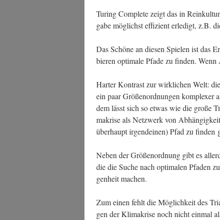
Turing Com­ple­te zeigt das in Rein­kul­tu
ga­be mög­lichst effi­zi­ent erle­digt, z.B. d
Das Schö­ne an die­sen Spie­len ist das Er
bie­ren opti­ma­le Pfa­de zu fin­den. W
Har­ter Kon­trast zur wirk­li­chen Welt: di
ein paar Grö­ßen­ord­nun­gen kom­ple­xer 
dem lässt sich so etwas wie die gro­ße Tran
ma­kri­se als Netz­werk von Abhän­gig­kei
über­haupt irgend­ei­nen) Pfad zu fin­den 
Neben der Grö­ßen­ord­nung gibt es aller­d
die die Suche nach opti­ma­len Pfa­den zu 
gen­heit machen.
Zum einen fehlt die Mög­lich­keit des Tri­
gen der Kli­ma­kri­se noch nicht ein­mal als