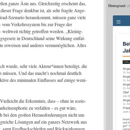
e­ßen gan­ze Äste aus. Gleich­zei­tig erscheint das,
Hintergrund:
Z
e­ser Fra­ge denk­bar ist, als sehr fra­gi­le Ange­
rad-Sze­na­rio her­aus­kommt, müs­sen ganz vie­le
 – vom Ver­kehrs­sys­tem bis zur Fra­ge der
 welt­weit rich­tig getrof­fen wer­den. „Klei­nig­
s­ge­setz in Deutsch­land sei­ne Wir­kung ent­fal­
­te erwei­sen und ande­res ver­un­mög­li­chen. Alles
h wur­de, sehr vie­le Akteur*innen betei­ligt, die
ren müs­sen. Und das macht’s noch­mal deut­lich
k­ti­ve des mini­ma­len Ein­flus­ses auf eini­ge weni­
 Viel­leicht die Erkennt­nis, dass – ohne in sozio­
r­keits­eu­pho­rie zu ver­fal­len – es gut wäre,
 bei den gro­ßen Her­aus­for­de­run­gen nicht um
rfolg­rei­che Lösun­gen auf ein gan­zes Netz­werk aus
st, samt Feed­back­schlei­fen und Rückwirkungen.