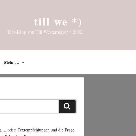
till we *)
Das Blog von Till Westermayer * 2002
Mehr …
Suchen
g ... oder: Textempfehlungen und die Frage,