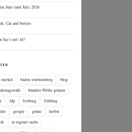
 im Juni (und Juli) 2026
ek: Cat and berries
n Sie’s mit AI?
TER
a merkel
baden-württemberg
blog
ndestagswahl
bündnis 90/die grünen
sy
fdp
freiburg
frühling
nder
google
grüne
herbst
tik
in eigener sache