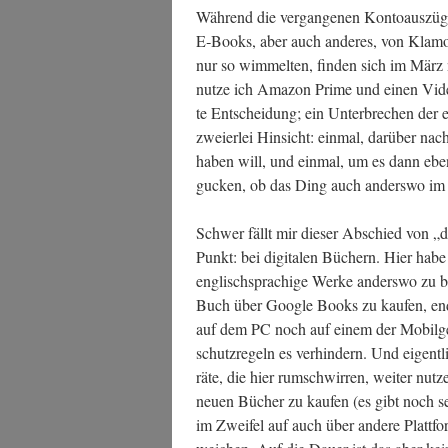
Wäh­rend die ver­gan­ge­nen Kon­to­aus­zü­
E‑Books, aber auch ande­res, von Kla­mot­t
nur so wim­mel­ten, fin­den sich im Mä
nut­ze ich Ama­zon Prime und einen Video
te Ent­schei­dung; ein Unter­bre­chen der e
zwei­er­lei Hin­sicht: ein­mal, dar­über 
haben will, und ein­mal, um es dann eben
gucken, ob das Ding auch anders­wo im Ne
Schwer fällt mir die­ser Abschied von „d
Punkt: bei digi­ta­len Büchern. Hier hab
eng­lisch­spra­chi­ge Wer­ke anders­wo zu 
Buch über Goog­le Books zu kau­fen, end
auf dem PC noch auf einem der Mobil­ge­rä
schutz­re­geln es ver­hin­dern. Und eigent­
rä­te, die hier rum­schwir­ren, wei­ter nut­z
neu­en Bücher zu kau­fen (es gibt noch seh
im Zwei­fel auf auch über ande­re Platt­for