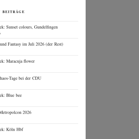
N BEITRÄGE
ek: Sunset colours, Gundelfingen
6
 und Fantasy im Juli 2026 (der Rest)
ek: Maracuja flower
haos-Tage bei der CDU
ek: Blue bee
 Metropolcon 2026
eek: Köln Hbf