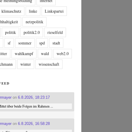
che meinungsbildung
internet
klimaschutz
linke
Linkspartei
hhaltigkeit
netzpolitik
politik
politik2.0
rieselfeld
n
sf
sommer
spd
stadt
itter
wahlkampf
wald
web2.0
tschmann
winter
wissenschaft
FEED
ermayer
on
6.8.2026, 18:23:17
ttel über beide Folgen im Rahmen ...
ermayer
on
6.8.2026, 16:58:28