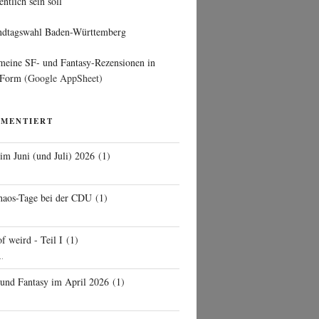
entlich sein soll
ndtagswahl Baden-Württemberg
 meine SF- und Fantasy-Rezensionen in
 Form
(Google AppSheet)
MMENTIERT
 im Juni (und Juli) 2026
(
1
)
d
haos-Tage bei der CDU
(
1
)
f weird - Teil I
(
1
)
..
 und Fantasy im April 2026
(
1
)