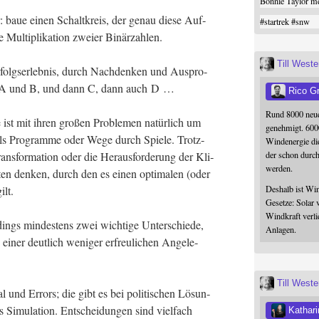
Bonnie Taylor me
r: baue einen Schalt­kreis, der genau die­se Auf­
#
startrek
#
snw
ie Mul­ti­pli­ka­ti­on zwei­er Binärzahlen.
Till West
folgs­er­leb­nis, durch Nach­den­ken und Aus­pro­
enn A und B, und dann C, dann auch D …
Rico G
Rund 8000 neue
e ist mit ihren gro­ßen Pro­ble­men natür­lich um
genehmigt. 600
als Pro­gram­me oder Wege durch Spie­le. Trotz­
Windenergie die
der schon durc
s­for­ma­ti­on oder die Her­aus­for­de­rung der Kli­
werden.
­ten den­ken, durch den es einen opti­ma­len (oder
Deshalb ist Win
gilt.
Gesetze: Solar 
Windkraft verli
ings min­des­tens zwei wich­ti­ge Unter­schie­de,
Anlagen.
einer deut­lich weni­ger erfreu­li­chen Ange­le­
Till West
al und Errors; die gibt es bei poli­ti­schen Lösun­
 Simu­la­ti­on. Ent­schei­dun­gen sind viel­fach
Kathari