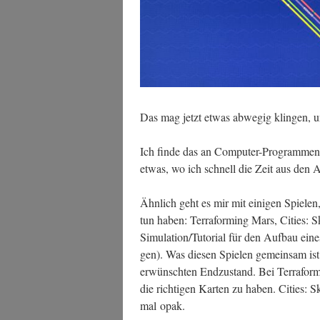
Das mag jetzt etwas abwe­gig klin­gen, un
Ich fin­de das an Com­pu­ter-Pro­gram­men 
etwas, wo ich schnell die Zeit aus den 
Ähn­lich geht es mir mit eini­gen Spie­len
tun haben: Ter­ra­forming Mars, Cities: Sky­
Simulation/Tutorial für den Auf­bau ei
gen). Was die­sen Spie­len gemein­sam ist:
erwünsch­ten End­zu­stand. Bei Ter­ra­f
die rich­ti­gen Kar­ten zu haben. Cities: Sky­
mal opak.