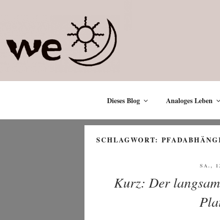
Zum
Inhalt
springen
Dieses Blog
Analoges Leben
SCHLAGWORT:
PFADABHÄNG
VERÖ
SA., 1
AM
Kurz: Der langsam
Pla