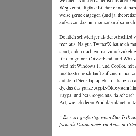
wei­chen. Auf die Dau­er ist das aber k
Weg kennt, digi­ta­le Bücher ohne Ama­z
wei­se ger­ne ent­ge­gen (und ja, theo­re­tis
auf­set­zen, das mir momen­tan aber noc
Deut­lich schwie­ri­ger als der Abschied v
men aus. Na gut, Twitter/X hat mich raus­g
spürt, dahin noch ein­mal zurück­zu­keh­r
für den grü­nen Orts­ver­band, und Whats­
wird mit Win­dows 11 und Copi­lot, mit
unat­trak­tiv, noch läuft auf einem mei­ne
auf dem Dienst­lap­top eh – da habe ich a
dy, das das gan­ze Apple-Öko­sys­tem hin­t
Pay­pal und bei Goog­le aus, da sehe ich no
Art, wie ich deren Pro­duk­te aktu­ell n
* Es wäre groß­ar­tig, wenn Star Trek sich
form als Para­mount+ via Ama­zon Prime 