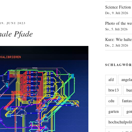
Science Fiction
Do., 9. Juli 2026
Photo of the we
FFENTLICHT
19. JUNI 2023
So., 5. Juli 2026
ale Pfade
Kurz: Wie halte
Do., 2. Juli 2026
SCHLAGWÖR
afd
angel
btw13
bu
cdu
fanta
garten
ge
hochschulpoli