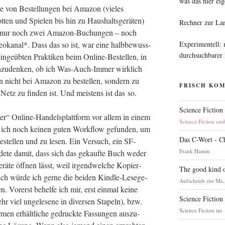
was das hier eig
ge von Bestel­lun­gen bei Ama­zon (vie­les
en und Spie­len bis hin zu Haus­halts­ge­rä­ten)
Rechner zur La
rz nur noch zwei Ama­zon-Buchun­gen – noch
Experimentell:
­ka­nal*. Dass das so ist, war eine halb­be­wuss­
durchsuchbarer
in­ge­üb­ten Prak­ti­ken beim Online-Bestel­len, in
nach­zu­den­ken, ob ich Was-Auch-Immer wirk­lich
 nicht bei Ama­zon zu bestel­len, son­dern zu
FRISCH KO
tz zu fin­den ist. Und meis­tens ist das so.
Science Fiction
er“ Online-Han­dels­platt­form vor allem in einem
Science Fiction un
e ich noch kei­nen guten Work­flow gefun­den, um
Das C-Wort - C
bestel­len und zu lesen. Ein Ver­such, ein SF-
Frank Hamm
e­te damit, dass sich das gekauf­te Buch weder
­te öff­nen lässt, weil irgend­wel­che Kopier­
The good kind o
lich wür­de ich ger­ne die bei­den Kind­le-Lese­ge­
Aufschrieb zur Me.
en. Vor­erst behel­fe ich mir, erst ein­mal kei­ne
Science Fiction
r viel unge­le­se­ne in diver­sen Sta­peln), bzw.
Science Fiction im
­men erhält­li­che gedruck­te Fas­sun­gen aus­zu­