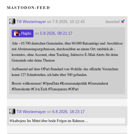
MASTODON-FEED
Till Westermayer
on 7.8.2026, 10:12:43
boosted
Haplo
on
5.8.2026, 08:21:17
Alle ~10.700 deutschen Gemeinden, über 60.000 Ratsanträge und -beschlüsse
mit Abstimmungsergebnissen, durchsuchbar an einem Ort: ratsblick.de -
kostenlos, ohne Account, ohne Tracking, Inklusive E-Mail-Alerts für deine
Gemeinde oder deine Themen
Aufbauend auf dem OParl-Standard von
@
okfde
: das offizielle Verzeichnis
kennt 127 Schnittstellen, ich habe über 500 gefunden.
Boosts willkommen!
#
OpenData
#
Kommunalpolitik
#
Gemeinderat
#
Demokratie
#
CivicTech
#
Transparenz
#
OParl
Till Westermayer
on
6.8.2026, 18:23:17
@
kaibojens
Im Mittel über beide Folgen im Rahmen ...