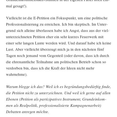
mal gesagt!).
Viel­leicht ist die E‑Petition ein Fokus­punkt, um eine poli­ti­sche
Pro­fes­sio­na­li­sie­rung zu errei­chen. Ich bin skep­tisch. Im Unter­
grund sich allei­ne über­las­sen habe ich Angst, dass aus der viel­
un­ter­zeich­ne­ten Peti­ti­on eher ein sehr kur­zes Feu­er­werk mit
einer sehr lan­gen Lun­te wer­den wird. Und dar­auf habe ich kei­ne
Lust. Aber viel­leicht über­zeugt mich ja in den nächs­ten fünf
Tagen noch jemand vom Gegen­teil (oder davon, dass ich durch
die ehren­amt­li­che Teil­nah­me am poli­ti­schen Betrieb schon so
ver­dor­ben bin, dass ich die Kraft der Ideen nicht mehr
wahrnehme).
War­um blog­ge ich das? Weil ich es begrün­dungs­be­dürf­tig fin­de,
die Peti­ti­on nicht zu unter­zeich­nen. Und weil ich ger­ne auf allen
Ebe­nen (Peti­ti­on als par­ti­zi­pa­ti­ves Instru­ment, Grund­ein­kom­
men als Real­po­li­tik, pro­fes­sio­na­li­sier­te Kam­pa­gnen­ar­beit)
Debat­ten anre­gen möchte.