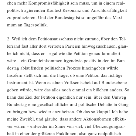
chen mehr Kom­pro­miss­fä­hig­keit sein muss, um in einem real­
po­li­tisch agie­ren­den Kon­text Reso­nanz und Anschluss­fä­hig­keit
zu pro­du­zie­ren. Und der Bun­des­tag ist so unge­fähr das Maxi­
mum an Tagespolitik.
2. Weil ich dem Peti­ti­ons­aus­schuss nicht zutraue, über den Tel­
ler­rand fast aller dort ver­tre­ten Par­tei­en hin­weg­zu­schau­en, glau­
be ich nicht, dass er – egal wie die Peti­ti­on genau for­mu­liert
wäre – ein Grund­ein­kom­men irgend­wie posi­tiv in den im Bun­
des­tag ablau­fen­den poli­ti­schen Pro­zess hin­ein­ge­ben wür­de.
Inso­fern stellt sich mir die Fra­ge, ob eine Peti­ti­on das rich­ti­ge
Instru­ment ist. Wenn es einen Volks­ent­scheid auf Bun­des­ebe­ne
geben wür­de, wäre das alles noch ein­mal ein biß­chen anders. So
kann das Ziel der Peti­ti­on eigent­lich nur sein, über den Umweg
Bun­des­tag eine gesell­schaft­li­che und poli­ti­sche Debat­te in Gang
zu brin­gen bzw. wie­der anzu­hei­zen. Ob das so klappt? Ich habe
mei­ne Zwei­fel, und glau­be, dass ande­re Akti­ons­for­men effek­ti­
ver wären – ent­we­der im Sin­ne von viel, viel Über­zeu­gungs­ar­
beit in einer der grö­ße­ren Frak­tio­nen, also ganz real­po­li­tisch