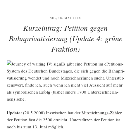
VERÖFFENTLICHT
SO., 18. MAI 2008
AM
Kurzeintrag: Petition gegen
Bahnprivatisierung (Update 4: grüne
Fraktion)
Es gibt eine
Peti­ti­on
im ePe­ti­ti­ons-
Sys­tem des Deut­schen Bun­des­ta­ges, die sich gegen die
Bahn­pri­
va­ti­sie­rung
wen­det und noch Mit­zeich­ne­rIn­nen sucht. Unter­stüt­
zens­wert, fin­de ich, auch wenn ich nicht viel Aus­sicht auf mehr
als sym­bo­li­schen Erfolg (bis­her sind’s 1700 Unter­zeich­ne­rIn­
nen) sehe.
Update:
(20.5.2008) Inzwi­schen hat der
Mit­zeich­nungs-Zäh­ler
der Peti­ti­on fast die 2500 erreicht. Unter­stüt­zen der Peti­ti­on ist
noch bis zum 13. Juni möglich.