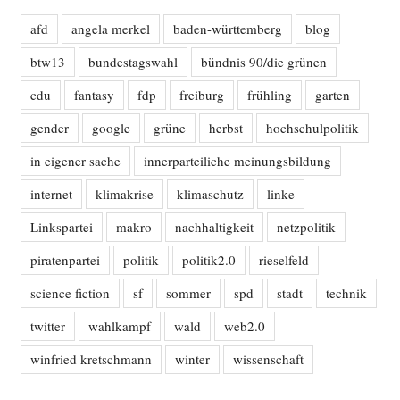
afd
angela merkel
baden-württemberg
blog
btw13
bundestagswahl
bündnis 90/die grünen
cdu
fantasy
fdp
freiburg
frühling
garten
gender
google
grüne
herbst
hochschulpolitik
in eigener sache
innerparteiliche meinungsbildung
internet
klimakrise
klimaschutz
linke
Linkspartei
makro
nachhaltigkeit
netzpolitik
piratenpartei
politik
politik2.0
rieselfeld
science fiction
sf
sommer
spd
stadt
technik
twitter
wahlkampf
wald
web2.0
winfried kretschmann
winter
wissenschaft