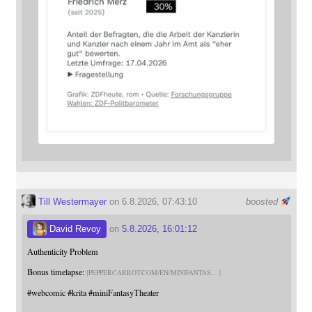
Till Westermayer
on 6.8.2026, 07:43:10
boosted
David Revoy
on
5.8.2026, 16:01:12
Authenticity Problem
Bonus timelapse:
PEPPERCARROT.COM/EN/MINIFANTAS
#
webcomic
#
krita
#
miniFantasyTheater