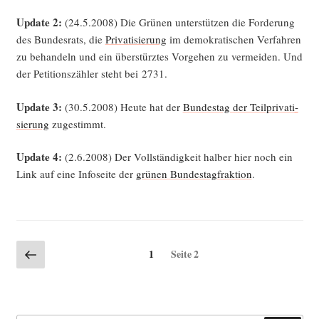
Update 2:
(24.5.2008) Die Grü­nen unter­stüt­zen die For­de­rung
des Bun­des­rats, die
Pri­va­ti­sie­rung
im demo­kra­ti­schen Ver­fah­ren
zu behan­deln und ein über­stürz­tes Vor­ge­hen zu ver­mei­den. Und
der Peti­ti­ons­zäh­ler steht bei 2731.
Update 3:
(30.5.2008) Heu­te hat der
Bun­des­tag der Teil­pri­va­ti­
sie­rung
zugestimmt.
Update 4:
(2.6.2008) Der Voll­stän­dig­keit hal­ber hier noch ein
Link auf eine Info­sei­te der
grü­nen Bun­des­tag­frak­ti­on
.
Seitennummerierung
Vorherige
Seite
1
Seite
2
Seite
der
Beiträge