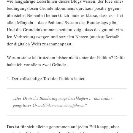
wie lang­jäh­ri­ge Lese­rIn­nen die­ses Blogs wis­sen, der Idee eines
bedin­gungs­lo­sen Grund­ein­kom­mens durch­aus posi­tiv gegen­
über­ste­he. Neben­bei bemerkt: ich fin­de es klas­se, dass es – bei
allen Män­geln – das ePe­ti­ti­ons-Sys­tem des Bun­des­tags gibt.
Und die Grund­ein­kom­mens­pe­ti­ti­on zeigt, dass das gut mit vira­
len Ver­brei­tungs­we­gen und sozia­len Net­zen (auch außer­halb
der digi­ta­len Welt) zusammenpasst.
War­um ste­he ich trotz­dem bis­her nicht unter der Peti­ti­on? Dafür
habe ich vor allem zwei Gründe.
1. Der voll­stän­di­ge Text der Peti­ti­on lautet
„Der Deut­sche Bun­des­tag möge beschlie­ßen … das bedin­
gungs­lo­ses Grund­ein­kom­men einzuführen.“
Das ist für sich allei­ne genom­men auf jeden Fall knapp, aber