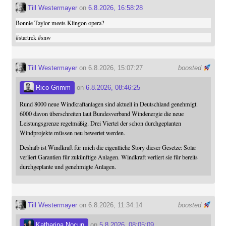
Till Westermayer
on
6.8.2026, 16:58:28
Bonnie Taylor meets Klingon opera?
#
startrek
#
snw
Till Westermayer
on 6.8.2026, 15:07:27
boosted
Rico Grimm
on
6.8.2026, 08:46:25
Rund 8000 neue Windkraftanlagen sind aktuell in Deutschland genehmigt.
6000 davon überschreiten laut Bundesverband Windenergie die neue
Leistungsgrenze regelmäßig. Drei Viertel der schon durchgeplanten
Windprojekte müssen neu bewertet werden.
Deshalb ist Windkraft für mich die eigentliche Story dieser Gesetze: Solar
verliert Garantien für zukünftige Anlagen. Windkraft verliert sie für bereits
durchgeplante und genehmigte Anlagen.
Till Westermayer
on 6.8.2026, 11:34:14
boosted
Katharina Nocun
on
5.8.2026, 08:05:09