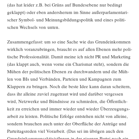
(das hat lei­der z.B. bei Grüns auf Bun­des­ebe­ne nur bedingt
geklappt) oder eben anders­her­um im Sin­ne außer­par­la­men­ta­ri­
scher Sym­bol- und Mei­nungs­bil­dungs­po­li­tik und eines poli­ti­
schen Wech­sels von unten.
Zusam­men­ge­fasst: um so eine Sache wie das Grund­ein­kom­men
wirk­lich vor­an­zu­brin­gen, braucht es auf allen Ebe­nen mehr poli­
ti­sche Pro­fes­sio­na­li­tät. Damit mei­ne ich nicht PR und Mar­ke­ting
(das klappt auch, wenn vor­ne ein Cha­ris­mat steht), son­dern die
Mühen der poli­ti­schen Ebe­nen zu durch­wan­dern und die Müh­
len von BIs und Ver­bän­den, Par­tei­en und Kam­pa­gnen zum
Klap­pern zu brin­gen. Noch die bes­te Idee kann dar­an schei­tern,
dass ihr allei­ne zuviel zuge­traut wird und dar­über ver­ges­sen
wird, Netz­wer­ke und Bünd­nis­se zu schmie­den, die Öffent­lich­
keit zu errei­chen und immer wie­der und wie­der Über­zeu­gungs­
ar­beit zu leis­ten. Poli­ti­sche Erfol­ge ent­ste­hen nicht von allei­ne,
son­dern brau­chen auch unter der Ober­flä­che der Anträ­ge und
Par­tei­tags­re­den viel Vor­ar­beit. (Das sei im übri­gen auch den
Grund­ein­kom­mens­ak­ti­vis­tIn­nen in der eige­nen Par­tei noch ein­