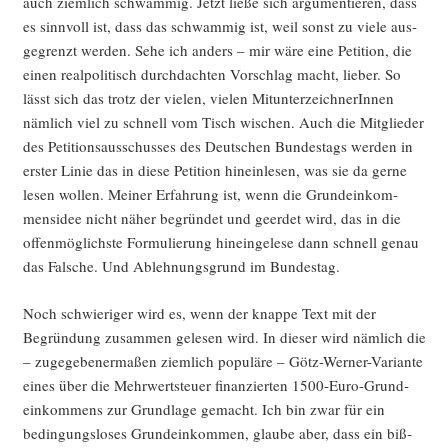
auch ziem­lich schwam­mig. Jetzt lie­ße sich argu­men­tie­ren, dass
es sinn­voll ist, dass das schwam­mig ist, weil sonst zu vie­le aus­
ge­grenzt wer­den. Sehe ich anders – mir wäre eine Peti­ti­on, die
einen real­po­li­tisch durch­dach­ten Vor­schlag macht, lie­ber. So
lässt sich das trotz der vie­len, vie­len Mit­un­ter­zeich­ne­rIn­nen
näm­lich viel zu schnell vom Tisch wischen. Auch die Mit­glie­der
des Peti­ti­ons­aus­schus­ses des Deut­schen Bun­des­tags wer­den in
ers­ter Linie das in die­se Peti­ti­on hin­ein­le­sen, was sie da ger­ne
lesen wol­len. Mei­ner Erfah­rung ist, wenn die Grund­ein­kom­
mens­idee nicht näher begrün­det und geer­det wird, das in die
offen­mög­lichs­te For­mu­lie­rung hin­ein­ge­le­se dann schnell genau
das Fal­sche. Und Ableh­nungs­grund im Bundestag.
Noch schwie­ri­ger wird es, wenn der knap­pe Text mit der
Begrün­dung zusam­men gele­sen wird. In die­ser wird näm­lich die
– zuge­ge­be­ner­ma­ßen ziem­lich popu­lä­re – Götz-Wer­ner-Vari­an­te
eines über die Mehr­wert­steu­er finan­zier­ten 1500-Euro-Grund­
ein­kom­mens zur Grund­la­ge gemacht. Ich bin zwar für ein
bedin­gungs­lo­ses Grund­ein­kom­men, glau­be aber, dass ein biß­