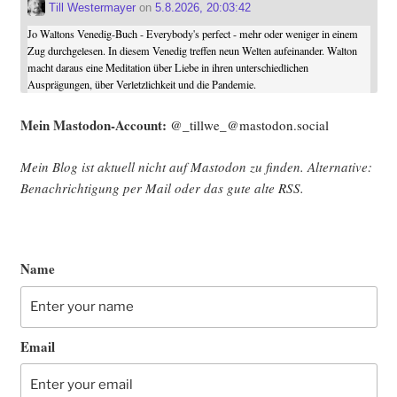
Till Westermayer
on
5.8.2026, 20:03:42
Jo Waltons Venedig-Buch - Everybody's perfect - mehr oder weniger in einem
Zug durchgelesen. In diesem Venedig treffen neun Welten aufeinander. Walton
macht daraus eine Meditation über Liebe in ihren unterschiedlichen
Ausprägungen, über Verletzlichkeit und die Pandemie.
Mein Mast­o­don-Account:
@_tillwe_@mastodon.social
Mein Blog ist aktu­ell nicht auf Mast­o­don zu fin­den. Alter­na­ti­ve:
Benach­rich­ti­gung per Mail oder das gute alte
RSS
.
Name
Email