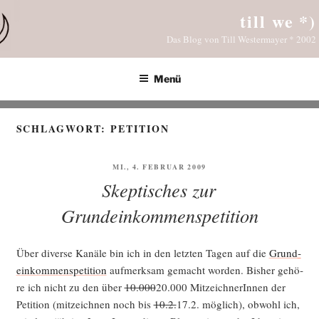
Zum
till we *)
Inhalt
Das Blog von Till Westermayer * 2002
springen
Menü
SCHLAGWORT:
PETITION
VERÖFFENTLICHT
MI., 4. FEBRUAR 2009
AM
Skeptisches zur
Grundeinkommenspetition
Über diver­se Kanä­le bin ich in den letz­ten Tagen auf die
Grund­
ein­kom­mens­pe­ti­ti­on
auf­merk­sam gemacht wor­den. Bis­her gehö­
re ich nicht zu den über
10.000
20.000 Mit­zeich­ne­rIn­nen der
Peti­ti­on (mit­zeich­nen noch bis
10.2.
17.2. mög­lich), obwohl ich,