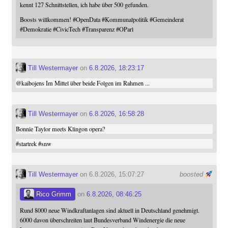
kennt 127 Schnittstellen, ich habe über 500 gefunden.
Boosts willkommen!
#
OpenData
#
Kommunalpolitik
#
Gemeinderat
#
Demokratie
#
CivicTech
#
Transparenz
#
OParl
Till Westermayer
on
6.8.2026, 18:23:17
@
kaibojens
Im Mittel über beide Folgen im Rahmen ...
Till Westermayer
on
6.8.2026, 16:58:28
Bonnie Taylor meets Klingon opera?
#
startrek
#
snw
Till Westermayer
on 6.8.2026, 15:07:27
boosted
Rico Grimm
on
6.8.2026, 08:46:25
Rund 8000 neue Windkraftanlagen sind aktuell in Deutschland genehmigt.
6000 davon überschreiten laut Bundesverband Windenergie die neue