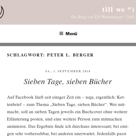
Zum
till we *)
Inhalt
Das Blog von Till Westermayer * 2002
springen
Menü
SCHLAGWORT:
PETER L. BERGER
VERÖFFENTLICHT
SA., 1. SEPTEMBER 2018
AM
Sieben Tage, sieben Bücher
Auf Face­book läuft seit eini­ger Zeit ein – naja, eigent­lich: Ket­
ten­brief – zum The­ma „Sie­ben Tage, sie­ben Bücher“. Wer mit­
macht, soll an sie­ben Tagen jeweils ein Buch­co­ver ohne wei­te­re
Erläu­te­rung pos­ten, und eine wei­te­re Per­son zum mit­ma­chen
ani­mie­ren. Das Ergeb­nis fin­de ich durch­aus inter­es­sant; bei eini­
gen sehr vor­her­seh­bar, bei ande­ren uner­war­tet. Jeden­falls passt