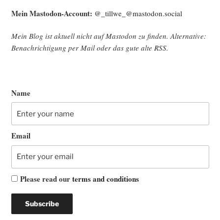
Mein Mast­o­don-Account:
@_tillwe_@mastodon.social
Mein Blog ist aktu­ell nicht auf Mast­o­don zu fin­den. Alter­na­ti­ve:
Benach­rich­ti­gung per Mail oder das gute alte
RSS
.
Name
Email
Please read our
terms and conditions