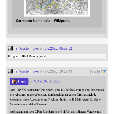
Carrosses à cinq sols – Wikipedia
Till Westermayer
on
8.8.2026, 05:52:52
@
fugueish
BlackDemon (small).
Till Westermayer
on 7.8.2026, 10:12:43
boosted
Haplo
on
5.8.2026, 08:21:17
Alle ~10.700 deutschen Gemeinden, über 60.000 Ratsanträge und -beschlüsse
mit Abstimmungsergebnissen, durchsuchbar an einem Ort: ratsblick.de -
kostenlos, ohne Account, ohne Tracking, Inklusive E-Mail-Alerts für deine
Gemeinde oder deine Themen
Aufbauend auf dem OParl-Standard von
@
okfde
: das offizielle Verzeichnis