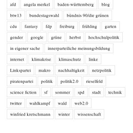
afd
angela merkel
baden-württemberg
blog
btw13
bundestagswahl
bündnis 90/die grünen
cdu
fantasy
fdp
freiburg
frühling
garten
gender
google
grüne
herbst
hochschulpolitik
in eigener sache
innerparteiliche meinungsbildung
internet
klimakrise
klimaschutz
linke
Linkspartei
makro
nachhaltigkeit
netzpolitik
piratenpartei
politik
politik2.0
rieselfeld
science fiction
sf
sommer
spd
stadt
technik
twitter
wahlkampf
wald
web2.0
winfried kretschmann
winter
wissenschaft