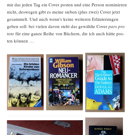
mir das jeden Tag ein Cover pos­ten und eine Per­son nomi­nie­ren
nicht, des­we­gen gibt es mei­ne sie­ben (plus zwei) Cover jetzt
gesam­melt. Und auch wenn’s kei­ne wei­te­ren Erläu­te­run­gen
geben soll: bei vie­len davon steht das gewähl­te Cover
pars pro
toto
für eine gan­ze Rei­he von Büchern, die ich auch hät­te pos­
ten können …