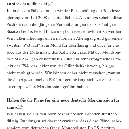
zu strei­chen, für richtig?
Ja, in die­sem Fal­le stim­men wir der Ent­schei­dung der Bun­des­re­
gie­rung vom Juli 2008 aus­drück­lich zu. Aller­dings scheint die­se
Posi­ti­on nach den jüngs­ten Ver­laut­ba­run­gen des zustän­di­gen
Staats­se­kre­tärs Peter Hint­ze mög­li­cher­wei­se revi­diert zu wer­den.
Wir hal­ten aller­dings einen natio­na­len Allein­gang und gar einen
zwei­ten „Wett­lauf“ zum Mond für über­flüs­sig und eher für eine
Idee aus der Mot­ten­kis­te des Kal­ten Krie­ges. Mit der Mond­son­
de SMART‑1 gab es bereits bis 2006 ein sehr erfolg­rei­ches Pro­
jekt der ESA, das lei­der von der Öffent­lich­keit wenig bis gar
nicht ver­folgt wur­de. Wir kön­nen daher nicht ver­ste­hen, war­um
die dabei gesam­mel­ten Erfah­run­gen bis­lang nicht zu einer neu­
en euro­päi­schen Mond­mis­si­on geführt haben.
Hal­ten Sie die Plä­ne für eine neue deut­sche Mond­mis­si­on für
sinnvoll?
Wir hal­ten sie aus den oben beschrie­be­nen Grün­den für über­
flüs­sig. Im übri­gen sei dar­auf ver­wie­sen, dass die­se Plä­ne ins­be­
son­de­re vom deut­schen Qua­si-Mono­po­lis­ten EADS-Astri­um