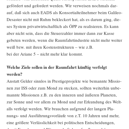
geför­dert und gefor­dert wer­den. Wir ver­wei­sen noch­mals dar­
auf, daß sich auch EADS als Kon­sor­ti­al­teil­neh­mer beim Gali­leo-
Desas­ter nicht mit Ruhm bekle­ckert hat, als es dar­um ging, die­
ses Sys­tem pri­vat­wirt­schaft­lich als ÖPP zu rea­li­sie­ren. Es kann
aber nicht sein, dass die Steu­er­zah­ler immer dann zur Kas­se
gebe­ten wer­den, wenn die Raum­fahrt­in­dus­trie nicht mehr wei­ter
weiß bzw. mit ihren Kos­ten­struk­tu­ren – wie z.B.
bei der Aria­ne 5 – nicht mehr klar kommt.
Wel­che Zie­le sol­len in der Raum­fahrt künf­tig ver­folgt
werden?
Anstatt Gel­der sinn­los in Pres­ti­ge­pro­jek­te wie bemann­te Mis­sio­
nen zur ISS oder zum Mond zu ste­cken, soll­ten wei­ter­hin unbe­
mann­te Mis­sio­nen z.B. zu den inne­ren und äuße­ren Pla­ne­ten,
zur Son­ne und vor allem zu Mond und zur Erkun­dung des Welt­
alls ver­folgt wer­den. Wir brau­chen auf­grund der lan­gen Pla­
nungs- und Aus­füh­rungs­vor­läu­fe von z.T. 10 Jah­ren und mehr,
eine grö­ße­re Ver­läss­lich­keit bei poli­ti­schen Ent­schei­dun­gen,