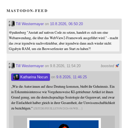
MASTODON-FEED
Till Westermayer
on
10.8.2026, 06:50:20
@
pallenberg
"Anstatt auf nativen Code zu setzen, handelt es sich um eine
Webanwendung, die über das WebView2-Framework ausgeführt wird." - macht
das zwar irgendwie nachvollziehbar, aber irgendwie dann auch wieder nicht:
Gigabyte RAM, um ein Beowserfenster am Start zu haben?!
Till Westermayer
on 9.8.2026, 11:54:20
boosted
Katharina Nocun
on
9.8.2026, 11:46:25
„Wie die Autor:innen auf diese Deutung kommen, bleibt ihr Geheimnis. Ein
in Erkenntnisinteresse wie Vorgehensweise KI-getriebener Artikel ist ihnen
Grund genug, um die deutschsprachige Soziologie der Gegenwart, und zwar
der Einfachheit halber gleich in ihrer Gesamtheit, der Unwissenschaftlichkeit
zu bezichtigen.“
ZEIT.DE/FEUILLETON/2026-08/WIS