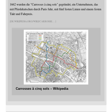
1662 wurden die "Carrosses à cinq sols" gegründet, ein Unternehmen, das
mit Pferdekutschen durch Paris fuhr, mit fünf festen Linien und einem festen
Takt und Fahrpreis.
DE.WIKIPEDIA.ORG/WIKI/CARROSSE
Carrosses à cinq sols – Wikipedia