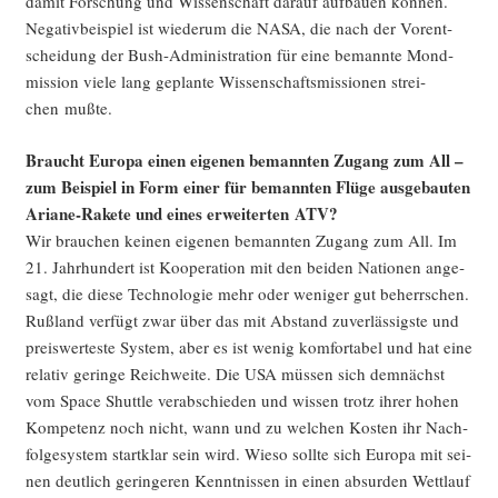
damit For­schung und Wis­sen­schaft dar­auf auf­bau­en kön­nen.
Nega­tiv­bei­spiel ist wie­der­um die NASA, die nach der Vor­ent­
schei­dung der Bush-Admi­nis­tra­ti­on für eine bemann­te Mond­
mis­si­on vie­le lang geplan­te Wis­sen­schafts­mis­sio­nen strei­
chen mußte.
Braucht Euro­pa einen eige­nen bemann­ten Zugang zum All –
zum Bei­spiel in Form einer für bemann­ten Flü­ge aus­ge­bau­ten
Aria­ne-Rake­te und eines erwei­ter­ten ATV?
Wir brau­chen kei­nen eige­nen bemann­ten Zugang zum All. Im
21. Jahr­hun­dert ist Koope­ra­ti­on mit den bei­den Natio­nen ange­
sagt, die die­se Tech­no­lo­gie mehr oder weni­ger gut beherr­schen.
Ruß­land ver­fügt zwar über das mit Abstand zuver­läs­sigs­te und
preis­wer­tes­te Sys­tem, aber es ist wenig kom­for­ta­bel und hat eine
rela­tiv gerin­ge Reich­wei­te. Die USA müs­sen sich dem­nächst
vom Space Shut­tle ver­ab­schie­den und wis­sen trotz ihrer hohen
Kom­pe­tenz noch nicht, wann und zu wel­chen Kos­ten ihr Nach­
fol­ge­sys­tem start­klar sein wird. Wie­so soll­te sich Euro­pa mit sei­
nen deut­lich gerin­ge­ren Kennt­nis­sen in einen absur­den Wett­lauf