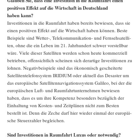
Glau­ben Sie, dass eine Inves­ti­ti­on in die Raum­fahrt einen
posi­ti­ven Effekt auf die Wirt­schaft in Deutsch­land
haben kann?
Inves­ti­tio­nen in die Raum­fahrt haben bereits bewie­sen, dass sie
einen posi­ti­ven Effekt auf die Wirt­schaft haben kön­nen. Bes­te
Bei­spie­le sind Wetter‑, Tele­kom­mu­ni­ka­ti­on- und Fern­seh­sa­tel­li­
ten, ohne die ein Leben im 21. Jahr­hun­dert schwer vor­stell­bar
wäre. Vie­le die­ser Satel­li­ten wer­den schon heu­te kom­mer­zi­ell
betrie­ben, offen­sicht­lich schei­nen sich der­ar­ti­ge Inves­ti­tio­nen zu
loh­nen. Nega­tiv­bei­spie­le sind das öko­no­misch geschei­ter­te
Satel­li­ten­te­le­fon­sys­tem IRIDIUM oder aktu­ell das Desas­ter um
das euro­päi­sche Satel­li­ten­na­vi­ga­ti­ons­sys­tem Gali­leo, bei der die
euro­päi­schen Luft- und Raum­fahrt­un­ter­neh­men bewie­sen
haben, dass es um ihre Kom­pe­tenz beson­ders bezüg­lich der
Ein­hal­tung von Kos­ten- und Zeit­plä­nen nicht zum Bes­ten
bestellt ist. Denn die Zeche darf hier wie­der ein­mal der euro­päi­
sche Steu­er­zah­ler begleichen.
Sind Inves­ti­tio­nen in Raum­fahrt Luxus oder notwendig?