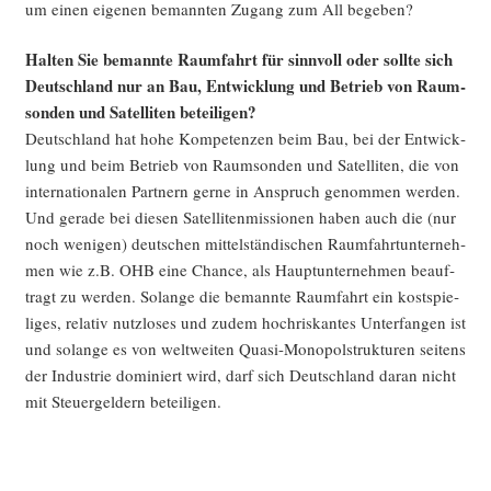
um einen eige­nen bemann­ten Zugang zum All begeben?
Hal­ten Sie bemann­te Raum­fahrt für sinn­voll oder soll­te sich
Deutsch­land nur an Bau, Ent­wick­lung und Betrieb von Raum­
son­den und Satel­li­ten beteiligen?
Deutsch­land hat hohe Kom­pe­ten­zen beim Bau, bei der Ent­wick­
lung und beim Betrieb von Raum­son­den und Satel­li­ten, die von
inter­na­tio­na­len Part­nern ger­ne in Anspruch genom­men wer­den.
Und gera­de bei die­sen Satel­li­ten­mis­sio­nen haben auch die (nur
noch weni­gen) deut­schen mit­tel­stän­di­schen Raum­fahrt­un­ter­neh­
men wie z.B. OHB eine Chan­ce, als Haupt­un­ter­neh­men beauf­
tragt zu wer­den. Solan­ge die bemann­te Raum­fahrt ein kost­spie­
li­ges, rela­tiv nutz­lo­ses und zudem hoch­ris­kan­tes Unter­fan­gen ist
und solan­ge es von welt­wei­ten Qua­si-Mono­pol­struk­tu­ren sei­tens
der Indus­trie domi­niert wird, darf sich Deutsch­land dar­an nicht
mit Steu­er­gel­dern beteiligen.