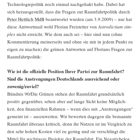
Tech­no­lo­gie­po­li­tik noch ein­mal nach­ge­hakt habe. Dabei hat
sich her­aus­ge­stellt, dass die Fra­gen zur Raum­fahrt­po­li­tik durch
Peter Hett­lich MdB
beant­wor­tet wur­den (am 3.9.2009) – nur hat
die­se Ant­wort­mail wohl Flo­ri­an Frei­stet­ter von
Astro­dic­ti­um sim­
plex
nicht erreicht. Wie dem auch sei – hier sind nun (ohne
Kom­men­tie­rung mei­ner­seits und ohne sie mir in jedem Punkt zu
eigen zu machen) die grü­nen Ant­wor­ten auf Flo­ri­ans Fra­gen zur
Raumfahrtpolitik:
Wie ist die offi­zi­el­le Posi­ti­on Ihrer Par­tei zur Raum­fahrt?
Sind die Anstren­gun­gen Deutsch­lands aus­rei­chend oder
zuwenig/zuviel?
Bünd­nis 90/Die Grü­nen ste­hen der Raum­fahrt grund­sätz­lich
posi­tiv gegen­über, sehen aber auf lan­ge Sicht kei­ne Mög­lich­
keit, den finan­zi­el­len Rah­men – wenn dies mit „Anstren­gun­gen“
gemeint ist – aus­zu­wei­ten. Wir bewer­ten dage­gen die bemann­te
Raum­fahrt über­aus kri­tisch, denn ihr Nut­zen ist im Ver­gleich zu
den sehr hohen Kos­ten viel zu gering und sie ver­schlingt die
Mit­tel für wich­ti­ge­re Pro­jek­te der Raum­fahrt. Ein Nega­tiv­be­leg