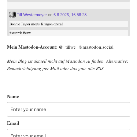
Till Westermayer
on
6.8.2026, 16:58:28
Bonnie Taylor meets Klingon opera?
#
startrek
#
snw
Mein Mast­o­don-Account:
@_tillwe_@mastodon.social
Mein Blog ist aktu­ell nicht auf Mast­o­don zu fin­den. Alter­na­ti­ve:
Benach­rich­ti­gung per Mail oder das gute alte
RSS
.
Name
Email