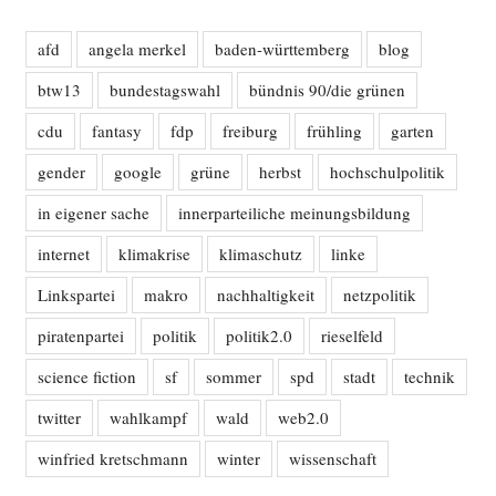
afd
angela merkel
baden-württemberg
blog
btw13
bundestagswahl
bündnis 90/die grünen
cdu
fantasy
fdp
freiburg
frühling
garten
gender
google
grüne
herbst
hochschulpolitik
in eigener sache
innerparteiliche meinungsbildung
internet
klimakrise
klimaschutz
linke
Linkspartei
makro
nachhaltigkeit
netzpolitik
piratenpartei
politik
politik2.0
rieselfeld
science fiction
sf
sommer
spd
stadt
technik
twitter
wahlkampf
wald
web2.0
winfried kretschmann
winter
wissenschaft