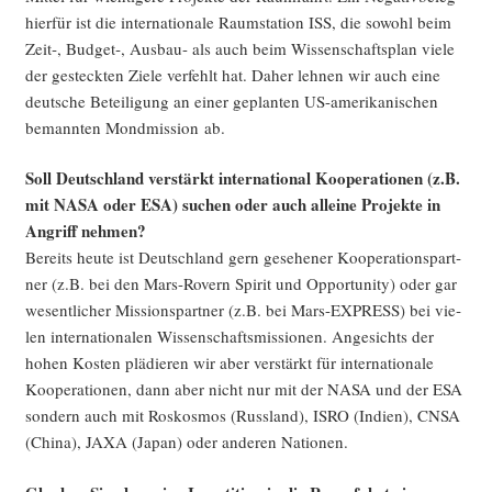
hier­für ist die inter­na­tio­na­le Raum­sta­ti­on ISS, die sowohl beim
Zeit‑, Budget‑, Aus­bau- als auch beim Wis­sen­schafts­plan vie­le
der gesteck­ten Zie­le ver­fehlt hat. Daher leh­nen wir auch eine
deut­sche Betei­li­gung an einer geplan­ten US-ame­ri­ka­ni­schen
bemann­ten Mond­mis­si­on ab.
Soll Deutsch­land ver­stärkt inter­na­tio­nal Koope­ra­tio­nen (z.B.
mit NASA oder ESA) suchen oder auch allei­ne Pro­jek­te in
Angriff nehmen?
Bereits heu­te ist Deutsch­land gern gese­he­ner Koope­ra­ti­ons­part­
ner (z.B. bei den Mars-Rovern Spi­rit und Oppor­tu­ni­ty) oder gar
wesent­li­cher Mis­si­ons­part­ner (z.B. bei Mars-EXPRESS) bei vie­
len inter­na­tio­na­len Wis­sen­schafts­mis­sio­nen. Ange­sichts der
hohen Kos­ten plä­die­ren wir aber ver­stärkt für inter­na­tio­na­le
Koope­ra­tio­nen, dann aber nicht nur mit der NASA und der ESA
son­dern auch mit Roskos­mos (Russ­land), ISRO (Indi­en), CNSA
(Chi­na), JAXA (Japan) oder ande­ren Nationen.