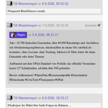
Till Westermayer
on
8.8.2026, 05:52:52
@
fugueish
BlackDemon (small).
Till Westermayer
on 7.8.2026, 10:12:43
boosted
Haplo
on
5.8.2026, 08:21:17
Alle ~10.700 deutschen Gemeinden, über 60.000 Ratsanträge und -beschlüsse
mit Abstimmungsergebnissen, durchsuchbar an einem Ort: ratsblick.de -
kostenlos, ohne Account, ohne Tracking, Inklusive E-Mail-Alerts für deine
Gemeinde oder deine Themen
Aufbauend auf dem OParl-Standard von
@
okfde
: das offizielle Verzeichnis
kennt 127 Schnittstellen, ich habe über 500 gefunden.
Boosts willkommen!
#
OpenData
#
Kommunalpolitik
#
Gemeinderat
#
Demokratie
#
CivicTech
#
Transparenz
#
OParl
Till Westermayer
on
6.8.2026, 18:23:17
@
kaibojens
Im Mittel über beide Folgen im Rahmen ...