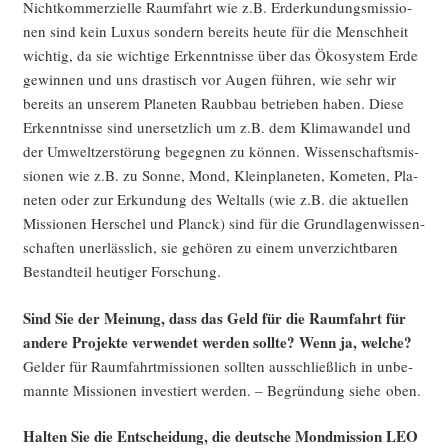
Nicht­kom­mer­zi­el­le Raum­fahrt wie z.B. Erd­er­kun­dungs­mis­sio­
nen sind kein Luxus son­dern bereits heu­te für die Mensch­heit
wich­tig, da sie wich­ti­ge Erkennt­nis­se über das Öko­sys­tem Erde
gewin­nen und uns dras­tisch vor Augen füh­ren, wie sehr wir
bereits an unse­rem Pla­ne­ten Raub­bau betrie­ben haben. Die­se
Erkennt­nis­se sind uner­setz­lich um z.B. dem Kli­ma­wan­del und
der Umwelt­zer­stö­rung begeg­nen zu kön­nen. Wis­sen­schafts­mis­
sio­nen wie z.B. zu Son­ne, Mond, Klein­pla­ne­ten, Kome­ten, Pla­
ne­ten oder zur Erkun­dung des Welt­alls (wie z.B. die aktu­el­len
Mis­sio­nen Her­schel und Planck) sind für die Grund­la­gen­wis­sen­
schaf­ten uner­läss­lich, sie gehö­ren zu einem unver­zicht­ba­ren
Bestand­teil heu­ti­ger Forschung.
Sind Sie der Mei­nung, dass das Geld für die Raum­fahrt für
ande­re Pro­jek­te ver­wen­det wer­den soll­te? Wenn ja, welche?
Gel­der für Raum­fahrt­mis­sio­nen soll­ten aus­schließ­lich in unbe­
mann­te Mis­sio­nen inves­tiert wer­den. – Begrün­dung sie­he oben.
Hal­ten Sie die Ent­schei­dung, die deut­sche Mond­mis­si­on LEO