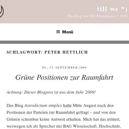
Zum
till we *)
Inhalt
Das Blog von Till Westermayer * 2002
springen
Menü
SCHLAGWORT:
PETER HETTLICH
VERÖFFENTLICHT
DI., 15. SEPTEMBER 2009
AM
Grüne Positionen zur Raumfahrt
Ach­tung: Die­ser Blog­post ist aus dem Jahr 2009!
Das Blog
Astro­dic­ti­um sim­plex
hat­te
Mit­te August nach den
Posi­tio­nen der Par­tei­en zur Raum­fahrt gefragt – und von den
Grü­nen schein­bar kei­ne Ant­wort erhal­ten. Mich hat das irri­tiert,
wes­we­gen ich als Spre­cher der BAG Wis­sen­schaft, Hoch­schu­le,