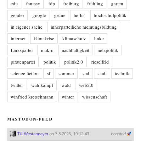
cdu
fantasy
fdp
freiburg
frühling
garten
gender
google
grüne
herbst
hochschulpolitik
in eigener sache
innerparteiliche meinungsbildung
internet
klimakrise
klimaschutz
linke
Linkspartei
makro
nachhaltigkeit
netzpolitik
piratenpartei
politik
politik2.0
rieselfeld
science fiction
sf
sommer
spd
stadt
technik
twitter
wahlkampf
wald
web2.0
winfried kretschmann
winter
wissenschaft
MASTODON-FEED
Till Westermayer
on 7.8.2026, 10:12:43
boosted