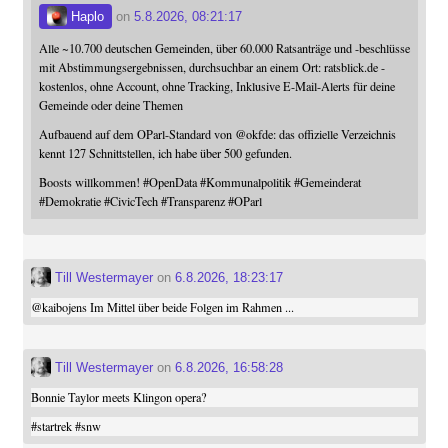
Haplo
on
5.8.2026, 08:21:17
Alle ~10.700 deutschen Gemeinden, über 60.000 Ratsanträge und -beschlüsse
mit Abstimmungsergebnissen, durchsuchbar an einem Ort: ratsblick.de -
kostenlos, ohne Account, ohne Tracking, Inklusive E-Mail-Alerts für deine
Gemeinde oder deine Themen
Aufbauend auf dem OParl-Standard von
@
okfde
: das offizielle Verzeichnis
kennt 127 Schnittstellen, ich habe über 500 gefunden.
Boosts willkommen!
#
OpenData
#
Kommunalpolitik
#
Gemeinderat
#
Demokratie
#
CivicTech
#
Transparenz
#
OParl
Till Westermayer
on
6.8.2026, 18:23:17
@
kaibojens
Im Mittel über beide Folgen im Rahmen ...
Till Westermayer
on
6.8.2026, 16:58:28
Bonnie Taylor meets Klingon opera?
#
startrek
#
snw