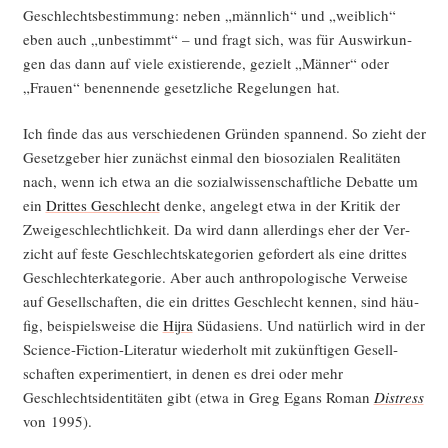
Geschlechts­be­stim­mung: neben „männ­lich“ und „weib­lich“
eben auch „unbe­stimmt“ – und fragt sich, was für Aus­wir­kun­
gen das dann auf vie­le exis­tie­ren­de, gezielt „Män­ner“ oder
„Frau­en“ benen­nen­de gesetz­li­che Rege­lun­gen hat.
Ich fin­de das aus ver­schie­de­nen Grün­den span­nend. So zieht der
Gesetz­ge­ber hier zunächst ein­mal den bio­so­zia­len Rea­li­tä­ten
nach, wenn ich etwa an die sozi­al­wis­sen­schaft­li­che Debat­te um
ein
Drit­tes Geschlecht
den­ke, ange­legt etwa in der Kri­tik der
Zwei­ge­schlecht­lich­keit. Da wird dann aller­dings eher der Ver­
zicht auf fes­te Geschlechts­ka­te­go­rien gefor­dert als eine drit­tes
Geschlech­ter­ka­te­go­rie. Aber auch anthro­po­lo­gi­sche Ver­wei­se
auf Gesell­schaf­ten, die ein drit­tes Geschlecht ken­nen, sind häu­
fig, bei­spiels­wei­se die
Hijra
Süd­asi­ens. Und natür­lich wird in der
Sci­ence-Fic­tion-Lite­ra­tur wie­der­holt mit zukünf­ti­gen Gesell­
schaf­ten expe­ri­men­tiert, in denen es drei oder mehr
Geschlechts­iden­ti­tä­ten gibt (etwa in Greg Egans Roman
Distress
von 1995).