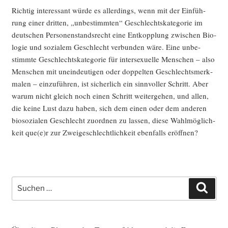
Rich­tig inter­es­sant wür­de es aller­dings, wenn mit der Ein­füh­
rung einer drit­ten, „unbe­stimm­ten“ Geschlechts­ka­te­go­rie im
deut­schen Per­so­nen­stands­recht eine Ent­kopp­lung zwi­schen Bio­
lo­gie und sozia­lem Geschlecht ver­bun­den wäre. Eine unbe­
stimm­te Geschlechts­ka­te­go­rie für inter­se­xu­el­le Men­schen – also
Men­schen mit unein­deu­ti­gen oder dop­pel­ten Geschlechts­merk­
ma­len – ein­zu­füh­ren, ist sicher­lich ein sinn­vol­ler Schritt. Aber
war­um nicht gleich noch einen Schritt wei­ter­ge­hen, und allen,
die kei­ne Lust dazu haben, sich dem einen oder dem ande­ren
bio­so­zia­len Geschlecht zuord­nen zu las­sen, die­se Wahl­mög­lich­
keit que(e)r zur Zwei­ge­schlecht­lich­keit eben­falls eröffnen?
Suche
Such
nach: