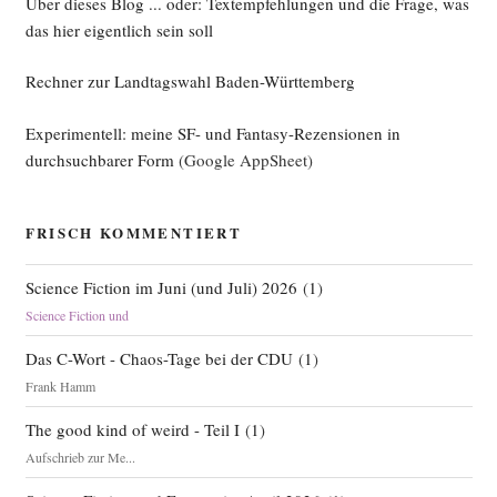
Über dieses Blog ... oder: Textempfehlungen und die Frage, was
das hier eigentlich sein soll
Rechner zur Landtagswahl Baden-Württemberg
Experimentell: meine SF- und Fantasy-Rezensionen in
durchsuchbarer Form
(Google AppSheet)
FRISCH KOMMENTIERT
Science Fiction im Juni (und Juli) 2026
(
1
)
Science Fiction und
Das C-Wort - Chaos-Tage bei der CDU
(
1
)
Frank Hamm
The good kind of weird - Teil I
(
1
)
Aufschrieb zur Me...