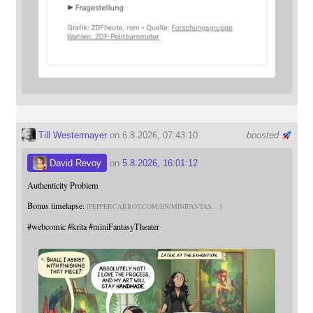
Till Westermayer
on 6.8.2026, 07:43:10
boosted
David Revoy
on
5.8.2026, 16:01:12
Authenticity Problem
Bonus timelapse:
PEPPERCARROT.COM/EN/MINIFANTAS
#
webcomic
#
krita
#
miniFantasyTheater