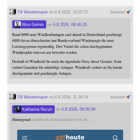
Till Westermayer
on 6.8.2026, 15:07:27
boosted
Rico Grimm
on
6.8.2026, 08:46:25
Rund 8000 neue Windkraftanlagen sind aktuell in Deutschland genehmigt.
6000 davon überschreiten laut Bundesverband Windenergie die neue
Leistungsgrenze regelmäßig. Drei Viertel der schon durchgeplanten
Windprojekte müssen neu bewertet werden.
Deshalb ist Windkraft für mich die eigentliche Story dieser Gesetze: Solar
verliert Garantien für zukünftige Anlagen. Windkraft verliert sie für bereits
durchgeplante und genehmigte Anlagen.
Till Westermayer
on 6.8.2026, 11:34:14
boosted
Katharina Nocun
on
5.8.2026, 08:05:09
Hintergrund:
ZDFHEUTE.DE/POLITIK/DEUTSCHLAN