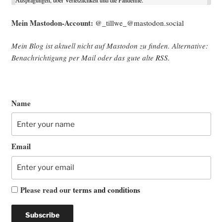
Mein Mast­o­don-Account:
@_tillwe_@mastodon.social
Mein Blog ist aktu­ell nicht auf Mast­o­don zu fin­den. Alter­na­ti­ve:
Benach­rich­ti­gung per Mail oder das gute alte
RSS
.
Name
Email
Please read our
terms and conditions