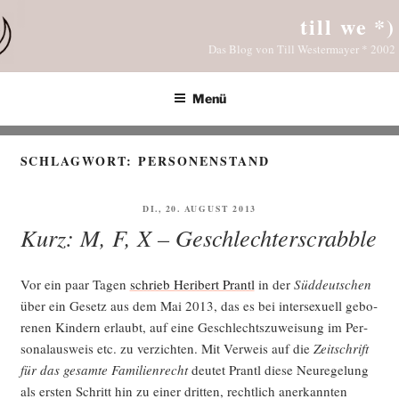
Zum
till we *)
Inhalt
Das Blog von Till Westermayer * 2002
springen
Menü
SCHLAGWORT:
PERSONENSTAND
VERÖFFENTLICHT
DI., 20. AUGUST 2013
AM
Kurz: M, F, X – Geschlechterscrabble
Vor ein paar Tagen
schrieb Heri­bert Prantl
in der
Süd­deut­schen
über ein Gesetz aus dem Mai 2013, das es bei inter­se­xu­ell gebo­
re­nen Kin­dern erlaubt, auf eine Geschlechts­zu­wei­sung im Per­
so­nal­aus­weis etc. zu ver­zich­ten. Mit Ver­weis auf die
Zeit­schrift
für das gesam­te Fami­li­en­recht
deu­tet Prantl die­se Neu­re­ge­lung
als ers­ten Schritt hin zu einer drit­ten, recht­lich aner­kann­ten