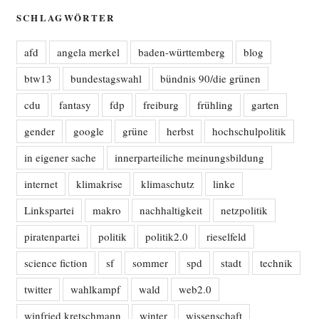
SCHLAGWÖRTER
afd
angela merkel
baden-württemberg
blog
btw13
bundestagswahl
bündnis 90/die grünen
cdu
fantasy
fdp
freiburg
frühling
garten
gender
google
grüne
herbst
hochschulpolitik
in eigener sache
innerparteiliche meinungsbildung
internet
klimakrise
klimaschutz
linke
Linkspartei
makro
nachhaltigkeit
netzpolitik
piratenpartei
politik
politik2.0
rieselfeld
science fiction
sf
sommer
spd
stadt
technik
twitter
wahlkampf
wald
web2.0
winfried kretschmann
winter
wissenschaft