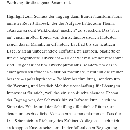
Wer­bung für die eige­ne Per­son mit.
High­light zum Schluss der Tagung dann Bun­des­trans­for­ma­ti­ons­
mi­nis­ter Robert Habeck, der die Auf­ga­be hat­te, zum The­ma
„Aus Zuver­sicht Wirk­lich­keit machen“ zu spre­chen. Das tat er
mit einem gro­ßen Bogen von den zeit­ge­nös­si­schen Pro­tes­ten
gegen das in Mann­heim erfun­de­ne Lauf­rad bis zur heu­ti­gen
Lage. Statt an unbe­grün­de­te Hoff­nung zu glau­ben, plä­dier­te er
für die begrün­de­te Zuver­sicht – zu der wir mit Are­ndt ver­dammt
sind. Es geht nicht um Zweck­op­ti­mis­mus, son­dern um das in
einer gesell­schaft­li­chen Situa­ti­on mach­ba­re, nicht um die immer
bes­se­re – apo­ka­lyp­ti­sche – Pro­blem­be­schrei­bung, son­dern um
die Wer­bung und letzt­lich Mehr­heits­be­schaf­fung für Lösun­gen.
Inter­es­sant für mich, weil das ein sich durch­zie­hen­des The­ma
der Tagung war, der Schwenk hin zu Infra­struk­tur – auch im
Sin­ne des Erhalts und der Schaf­fung öffent­li­cher Räu­me, an
denen unter­schied­li­che Men­schen zusam­men­kom­men. Das dür­
fe – Sei­ten­hieb in Rich­tung des Kabi­netts­kol­le­gen – auch nicht
an knap­pen Kas­sen schei­tern. In der öffent­li­chen Begeg­nung