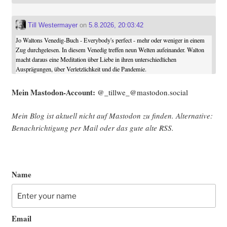
Till Westermayer
on
5.8.2026, 20:03:42
Jo Waltons Venedig-Buch - Everybody's perfect - mehr oder weniger in einem
Zug durchgelesen. In diesem Venedig treffen neun Welten aufeinander. Walton
macht daraus eine Meditation über Liebe in ihren unterschiedlichen
Ausprägungen, über Verletzlichkeit und die Pandemie.
Mein Mast­o­don-Account:
@_tillwe_@mastodon.social
Mein Blog ist aktu­ell nicht auf Mast­o­don zu fin­den. Alter­na­ti­ve:
Benach­rich­ti­gung per Mail oder das gute alte
RSS
.
Name
Email