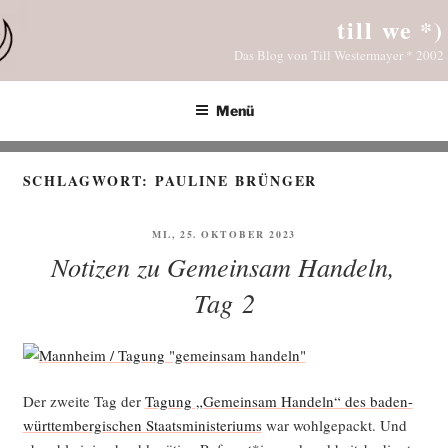
Zum
till we *)
Inhalt
Das Blog von Till Westermayer * 2002
springen
Menü
SCHLAGWORT:
PAULINE BRÜNGER
VERÖFFENTLICHT
MI., 25. OKTOBER 2023
AM
Notizen zu Gemeinsam Handeln,
Tag 2
Der zwei­te Tag der
Tagung „Gemein­sam Han­deln“ des baden-
würt­tem­ber­gi­schen Staats­mi­nis­te­ri­ums
war wohl­ge­packt. Und