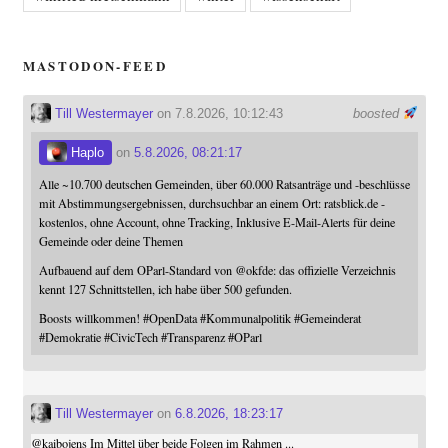
MASTODON-FEED
Till Westermayer
on 7.8.2026, 10:12:43
boosted
Haplo
on
5.8.2026, 08:21:17
Alle ~10.700 deutschen Gemeinden, über 60.000 Ratsanträge und -beschlüsse
mit Abstimmungsergebnissen, durchsuchbar an einem Ort: ratsblick.de -
kostenlos, ohne Account, ohne Tracking, Inklusive E-Mail-Alerts für deine
Gemeinde oder deine Themen
Aufbauend auf dem OParl-Standard von
@
okfde
: das offizielle Verzeichnis
kennt 127 Schnittstellen, ich habe über 500 gefunden.
Boosts willkommen!
#
OpenData
#
Kommunalpolitik
#
Gemeinderat
#
Demokratie
#
CivicTech
#
Transparenz
#
OParl
Till Westermayer
on
6.8.2026, 18:23:17
@
kaibojens
Im Mittel über beide Folgen im Rahmen ...