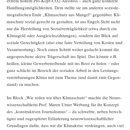
extrem hohem Pro-Kopf-CO2-Aus­stoss – auch ganz kon­kre­te
Hand­lungs­mög­lich­kei­ten. Dem stell­te sie am ande­ren sozio­de­
mo­gra­fi­schen Ende „Kli­ma­schutz aus Man­gel“ gegen­über. Kli­
ma­schutz sozi­al gerecht zu gestal­ten, ist aus Engels Sicht nicht
nur die Her­stel­lung von Sozi­al­ver­träg­lich­keit (etwa durch ein
Kli­ma­geld oder Aus­gleichs­zah­lun­gen), son­dern der Blick auf
sozia­le Gerech­tig­keit (also eine fai­re Ver­tei­lung von Kos­ten und
Ver­ant­wor­tung). Noch einen Schritt wei­ter gedacht kommt die
ange­spro­che­ne akti­ve Trä­ger­schaft ins Spiel. Das könn­te z.B.
hei­ßen, klei­ne Gewer­be­trei­ben­de mit ins Boot zu holen – oder
ganz schlicht im Bereich der sozia­len Arbeit in den Leis­tungs­
ver­ein­ba­run­gen Kli­ma mit zum The­ma (und damit zum Gegen­
stand) zu machen.
Im Block „Wie reden wir über Kli­ma­schutz“ mach­te die Neu­ro­
wis­sen­schaft­le­rin Prof. Maren Urner Wer­bung für ihr Kon­zept
des „kon­struk­ti­ven Jour­na­lis­mus“ – da schweb­te, neben berech­
tig­ter und zuge­spitz­ter Erläu­te­rung neu­ro­wis­sen­schaft­li­cher
Grund­la­gen dafür, dass wir die Kli­ma­kri­se ver­drän­gen, auch viel