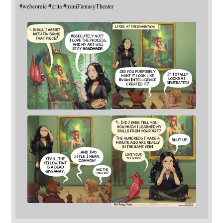
#
webcomic
#
krita
#
miniFantasyTheater