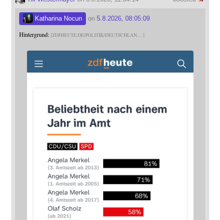
Katharina Nocun
on
5.8.2026, 08:05:09
Hintergrund:
ZDFHEUTE.DE/POLITIK/DEUTSCHLAN