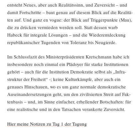
ent­steht Neu­es, aber auch Rea­li­täts­sinn, und Zuver­sicht – und
damit Fort­schrit­te – baut genau auf die­sem Blick auf die Rea­li­tä­
ten auf. Und ganz en vogue: der Blick auf Trig­ger­punk­te (Mau),
die zu drü­cken ver­mie­den wer­den soll. Statt des­sen warb
Habeck für inte­gra­le Lösun­gen – und die Wie­der­ent­de­ckung
repu­bli­ka­ni­scher Tugen­den von Tole­ranz bis Neugierde.
Im Schluss­fa­zit des Minis­ter­prä­si­den­ten Kret­sch­mann habe ich
ins­be­son­de­re noch ein­mal ein Plä­doy­er für star­ke Insti­tu­tio­nen
gehört – auch für die Insti­tu­ti­on Demo­kra­tie selbst als „Infra­
struk­tur der Frei­heit“ -; kei­ne Kul­tur­kämp­fe, aber auch ein
genau­es Hin­schau­en, wo es um ganz nor­ma­le demo­kra­ti­sche
Aus­ein­an­der­set­zun­gen geht, um den zivi­li­sier­ten Streit auf Fak­
ten­ba­sis – und, im Sin­ne ein­fa­cher, erhel­len­der Bot­schaf­ten: für
eine rea­lis­ti­sche und in den Tat­sa­chen ver­an­ker­te Zuversicht.
Hier mei­ne Noti­zen zu Tag 1 der Tagung