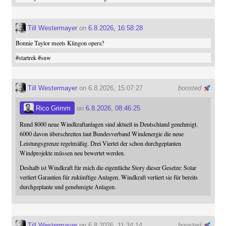
Till Westermayer
on
6.8.2026, 16:58:28
Bonnie Taylor meets Klingon opera?
#
startrek
#
snw
Till Westermayer
on 6.8.2026, 15:07:27
boosted
Rico Grimm
on
6.8.2026, 08:46:25
Rund 8000 neue Windkraftanlagen sind aktuell in Deutschland genehmigt.
6000 davon überschreiten laut Bundesverband Windenergie die neue
Leistungsgrenze regelmäßig. Drei Viertel der schon durchgeplanten
Windprojekte müssen neu bewertet werden.
Deshalb ist Windkraft für mich die eigentliche Story dieser Gesetze: Solar
verliert Garantien für zukünftige Anlagen. Windkraft verliert sie für bereits
durchgeplante und genehmigte Anlagen.
Till Westermayer
on 6.8.2026, 11:34:14
boosted