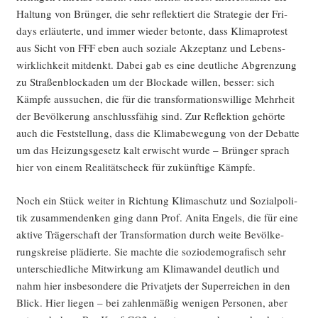
Hal­tung von Brün­ger, die sehr reflek­tiert die Stra­te­gie der Fri­
days erläu­ter­te, und immer wie­der beton­te, dass Kli­ma­pro­test
aus Sicht von FFF eben auch sozia­le Akzep­tanz und Lebens­
wirk­lich­keit mit­denkt. Dabei gab es eine deut­li­che Abgren­zung
zu Stra­ßen­blo­cka­den um der Blo­cka­de wil­len, bes­ser: sich
Kämp­fe aus­su­chen, die für die trans­for­ma­ti­ons­wil­li­ge Mehr­heit
der Bevöl­ke­rung anschluss­fä­hig sind. Zur Reflek­ti­on gehör­te
auch die Fest­stel­lung, dass die Kli­ma­be­we­gung von der Debat­te
um das Hei­zungs­ge­setz kalt erwischt wur­de – Brün­ger sprach
hier von einem Rea­li­täts­check für zukünf­ti­ge Kämpfe.
Noch ein Stück wei­ter in Rich­tung Kli­ma­schutz und Sozi­al­po­li­
tik zusam­men­den­ken ging dann Prof. Ani­ta Engels, die für eine
akti­ve Trä­ger­schaft der Trans­for­ma­ti­on durch wei­te Bevöl­ke­
rungs­krei­se plä­dier­te. Sie mach­te die sozio­de­mo­gra­fisch sehr
unter­schied­li­che Mit­wir­kung am Kli­ma­wan­del deut­lich und
nahm hier ins­be­son­de­re die Pri­vat­jets der Super­rei­chen in den
Blick. Hier lie­gen – bei zah­len­mä­ßig weni­gen Per­so­nen, aber