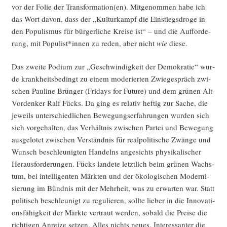
vor der Folie der Transformation(en). Mit­ge­nom­men habe ich
das Wort davon, dass der „Kul­tur­kampf die Ein­stiegs­dro­ge in
den Popu­lis­mus für bür­ger­li­che Krei­se ist“ – und die Auf­for­de­
rung, mit Populist*innen zu reden, aber nicht
wie
diese.
Das zwei­te Podi­um zur „Geschwin­dig­keit der Demo­kra­tie“ wur­
de krank­heits­be­dingt zu einem mode­rier­ten Zwie­ge­spräch zwi­
schen Pau­li­ne Brün­ger (Fri­days for Future) und dem grü­nen Alt-
Vor­den­ker Ralf Fücks. Da ging es rela­tiv hef­tig zur Sache, die
jeweils unter­schied­li­chen Bewe­gungs­er­fah­run­gen wur­den sich
sich vor­ge­hal­ten, das Ver­hält­nis zwi­schen Par­tei und Bewe­gung
aus­ge­lo­tet zwi­schen Ver­ständ­nis für real­po­li­ti­sche Zwän­ge und
Wunsch beschleu­nig­ten Han­delns ange­sichts phy­si­ka­li­scher
Her­aus­for­de­run­gen. Fücks lan­de­te letzt­lich beim grü­nen Wachs­
tum, bei intel­li­gen­ten Märk­ten und der öko­lo­gi­schen Moder­ni­
sie­rung im Bünd­nis mit der Mehr­heit, was zu erwar­ten war. Statt
poli­tisch beschleu­nigt zu regu­lie­ren, soll­te lie­ber in die Inno­va­ti­
ons­fä­hig­keit der Märk­te ver­traut wer­den, sobald die Prei­se die
rich­ti­gen Anrei­ze set­zen. Alles nichts neu­es. Inter­es­san­ter die