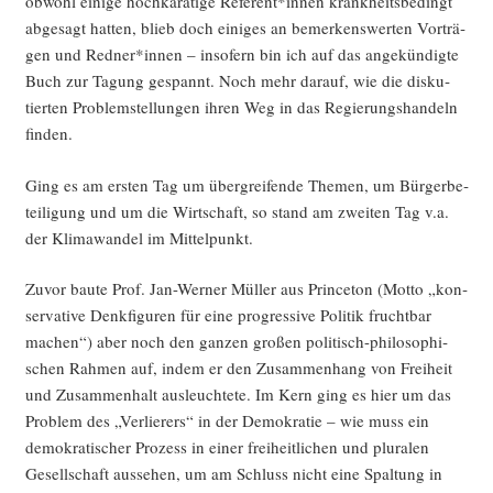
obwohl eini­ge hoch­ka­rä­ti­ge Referent*innen krank­heits­be­dingt
abge­sagt hat­ten, blieb doch eini­ges an bemer­kens­wer­ten Vor­trä­
gen und Redner*innen – inso­fern bin ich auf das ange­kün­dig­te
Buch zur Tagung gespannt. Noch mehr dar­auf, wie die dis­ku­
tier­ten Pro­blem­stel­lun­gen ihren Weg in das Regie­rungs­han­deln
finden.
Ging es am ers­ten Tag um über­grei­fen­de The­men, um Bür­ger­be­
tei­li­gung und um die Wirt­schaft, so stand am zwei­ten Tag v.a.
der Kli­ma­wan­del im Mittelpunkt.
Zuvor bau­te Prof. Jan-Wer­ner Mül­ler aus Prince­ton (Mot­to „kon­
ser­va­ti­ve Denk­fi­gu­ren für eine pro­gres­si­ve Poli­tik frucht­bar
machen“) aber noch den gan­zen gro­ßen poli­tisch-phi­lo­so­phi­
schen Rah­men auf, indem er den Zusam­men­hang von Frei­heit
und Zusam­men­halt aus­leuch­te­te. Im Kern ging es hier um das
Pro­blem des „Ver­lie­rers“ in der Demo­kra­tie – wie muss ein
demo­kra­ti­scher Pro­zess in einer frei­heit­li­chen und plu­ra­len
Gesell­schaft aus­se­hen, um am Schluss nicht eine Spal­tung in