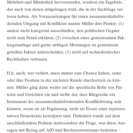
Mehr­heit und Min­der­heit her­vor­zu­ru­fen, son­dern ein Ergeb­nis,
das auch von denen mit­ge­tra­gen wird, die in der Sach­fra­ge ver­
lo­ren haben. Als Vor­aus­set­zun­gen für einen zusam­men­halts­för­
dern­den Umgang mit Kon­flik­ten nann­te Mül­ler drei Punk­te: (1)
ande­re nicht kate­go­ri­al aus­schlie­ßen, den poli­ti­schen Geg­ner
nicht zum Feind erklä­ren; (2) zwi­schen einer gemein­sa­men Fak­
ten­grund­la­ge und ger­ne strit­ti­gen Mei­nun­gen zu gemein­sam
geteil­ten Fak­ten unter­schei­den; (3) nicht auf tech­no­kra­ti­sches
Recht­ha­ben vertrauen.
D.h. auch: wer ver­liert, muss immer eine Chan­ce haben, sei­ne
oder ihre Posi­ti­on in der nächs­ten Run­de durch­set­zen zu kön­
nen. Mül­ler ging dann wei­ter auf die spe­zi­fi­sche Rol­le von Par­
tei­en und Gerich­ten ein und stell­te dar, dass Bür­ger­rä­te ein
Instru­ment der zusam­men­halts­för­dern­den Kon­flikt­lö­sung sein
kön­nen, wenn sie als Ergän­zung, nicht als Ersatz einer reprä­sen­
ta­ti­ven Demo­kra­tie kon­zi­piert sind. Dis­ku­tiert wur­de auf dem
anschlie­ßen­dem Podi­um ins­be­son­de­re die Fra­ge, was die­se Aus­
sa­gen mit Bezug auf AfD und Rechts­extre­mis­mus bedeu­ten –