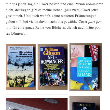
mir das jeden Tag ein Cover pos­ten und eine Per­son nomi­nie­ren
nicht, des­we­gen gibt es mei­ne sie­ben (plus zwei) Cover jetzt
gesam­melt. Und auch wenn’s kei­ne wei­te­ren Erläu­te­run­gen
geben soll: bei vie­len davon steht das gewähl­te Cover
pars pro
toto
für eine gan­ze Rei­he von Büchern, die ich auch hät­te pos­
ten können …