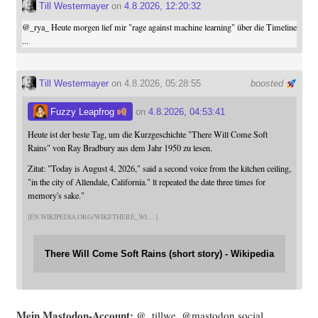
Till Westermayer
on
4.8.2026, 12:20:32
@
_rya_
Heute morgen lief mir "rage against machine learning" über die Timeline
...
Till Westermayer
on 4.8.2026, 05:28:55
boosted
Fuzzy Leapfrog
on
4.8.2026, 04:53:41
Heute ist der beste Tag, um die Kurzgeschichte "There Will Come Soft
Rains" von Ray Bradbury aus dem Jahr 1950 zu lesen.
Zitat: "Today is August 4, 2026," said a second voice from the kitchen ceiling,
"in the city of Allendale, California." lt repeated the date three times for
memory's sake."
EN.WIKIPEDIA.ORG/WIKI/THERE_WI
There Will Come Soft Rains (short story) - Wikipedia
Mein Mast­o­don-Account:
@_tillwe_@mastodon.social