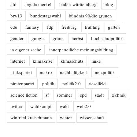
afd
angela merkel
baden-württemberg
blog
btw13
bundestagswahl
bündnis 90/die grünen
cdu
fantasy
fdp
freiburg
frühling
garten
gender
google
grüne
herbst
hochschulpolitik
in eigener sache
innerparteiliche meinungsbildung
internet
klimakrise
klimaschutz
linke
Linkspartei
makro
nachhaltigkeit
netzpolitik
piratenpartei
politik
politik2.0
rieselfeld
science fiction
sf
sommer
spd
stadt
technik
twitter
wahlkampf
wald
web2.0
winfried kretschmann
winter
wissenschaft