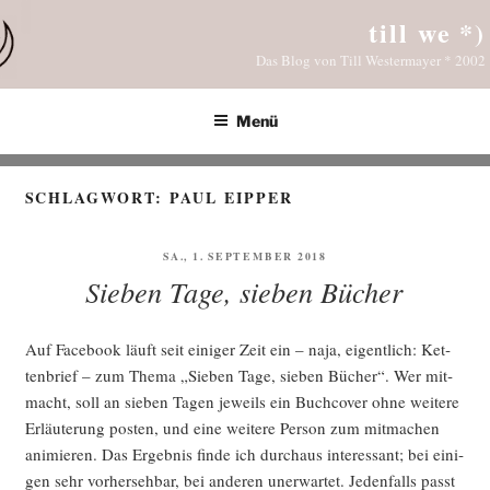
Zum
till we *)
Inhalt
Das Blog von Till Westermayer * 2002
springen
Menü
SCHLAGWORT:
PAUL EIPPER
VERÖFFENTLICHT
SA., 1. SEPTEMBER 2018
AM
Sieben Tage, sieben Bücher
Auf Face­book läuft seit eini­ger Zeit ein – naja, eigent­lich: Ket­
ten­brief – zum The­ma „Sie­ben Tage, sie­ben Bücher“. Wer mit­
macht, soll an sie­ben Tagen jeweils ein Buch­co­ver ohne wei­te­re
Erläu­te­rung pos­ten, und eine wei­te­re Per­son zum mit­ma­chen
ani­mie­ren. Das Ergeb­nis fin­de ich durch­aus inter­es­sant; bei eini­
gen sehr vor­her­seh­bar, bei ande­ren uner­war­tet. Jeden­falls passt