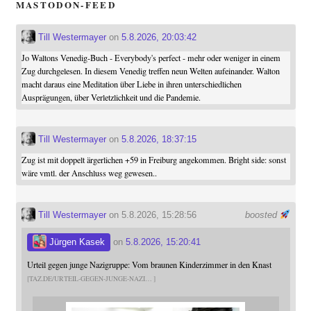
MASTODON-FEED
Till Westermayer
on
5.8.2026, 20:03:42
Jo Waltons Venedig-Buch - Everybody's perfect - mehr oder weniger in einem
Zug durchgelesen. In diesem Venedig treffen neun Welten aufeinander. Walton
macht daraus eine Meditation über Liebe in ihren unterschiedlichen
Ausprägungen, über Verletzlichkeit und die Pandemie.
Till Westermayer
on
5.8.2026, 18:37:15
Zug ist mit doppelt ärgerlichen +59 in Freiburg angekommen. Bright side: sonst
wäre vmtl. der Anschluss weg gewesen..
Till Westermayer
on 5.8.2026, 15:28:56
boosted
Jürgen Kasek
on
5.8.2026, 15:20:41
Urteil gegen junge Nazigruppe: Vom braunen Kinderzimmer in den Knast
TAZ.DE/URTEIL-GEGEN-JUNGE-NAZI