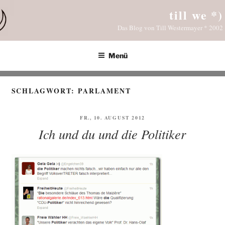
Zum
till we *)
Inhalt
Das Blog von Till Westermayer * 2002
springen
Menü
SCHLAGWORT:
PARLAMENT
VERÖFFENTLICHT
FR., 10. AUGUST 2012
AM
Ich und du und die Politiker