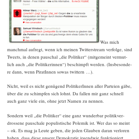
Was mich
manch­mal auf­regt, wenn ich mei­nen Twit­terstream ver­fol­ge, sind
Tweets, in denen pau­schal „die Poli­ti­ker“ (mit­ge­meint ver­mut­
lich auch „die Poli­ti­ke­rin­nen“) beschimpft wer­den. (Ins­be­son­de­
re dann, wenn Pira­tIn­nen sowas twittern …).
Nicht, weil es nicht genü­gend Poli­ti­ke­rIn­nen aller Par­tei­en gäbe,
über die zu schimp­fen sich lohnt. Da fal­len mir ganz schnell
auch ganz vie­le ein, ohne jetzt Namen zu nennen.
Son­dern weil „die Poli­ti­ker“ eine ganz wun­der­bar poli­tik­ver­
dros­se­ne pau­scha­le popu­lis­ti­sche Pole­mik ist. Wer das so meint
– ok. Es mag ja Leu­te geben, die jeden Glau­ben dar­an ver­lo­ren
haben, dass die­se unse­re Demo­kra­tie irgend­wie funk­tio­niert.