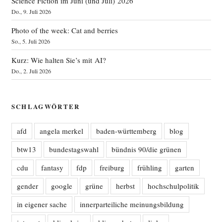
Science Fiction im Juni (und Juli) 2026
Do., 9. Juli 2026
Photo of the week: Cat and berries
So., 5. Juli 2026
Kurz: Wie halten Sie’s mit AI?
Do., 2. Juli 2026
SCHLAGWÖRTER
afd
angela merkel
baden-württemberg
blog
btw13
bundestagswahl
bündnis 90/die grünen
cdu
fantasy
fdp
freiburg
frühling
garten
gender
google
grüne
herbst
hochschulpolitik
in eigener sache
innerparteiliche meinungsbildung