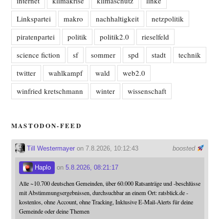
internet
klimakrise
klimaschutz
linke
Linkspartei
makro
nachhaltigkeit
netzpolitik
piratenpartei
politik
politik2.0
rieselfeld
science fiction
sf
sommer
spd
stadt
technik
twitter
wahlkampf
wald
web2.0
winfried kretschmann
winter
wissenschaft
MASTODON-FEED
Till Westermayer
on 7.8.2026, 10:12:43
boosted
Haplo
on
5.8.2026, 08:21:17
Alle ~10.700 deutschen Gemeinden, über 60.000 Ratsanträge und -beschlüsse
mit Abstimmungsergebnissen, durchsuchbar an einem Ort: ratsblick.de -
kostenlos, ohne Account, ohne Tracking, Inklusive E-Mail-Alerts für deine
Gemeinde oder deine Themen