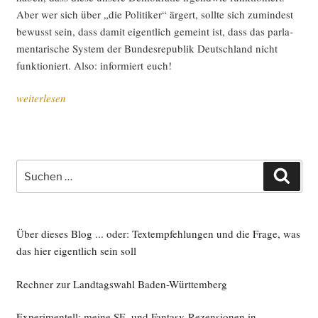
Aber wer sich über „die Poli­ti­ker“ ärgert, soll­te sich zumin­dest
bewusst sein, dass damit eigent­lich gemeint ist, dass das par­la­
men­ta­ri­sche Sys­tem der Bun­des­re­pu­blik Deutsch­land nicht
funk­tio­niert. Also: infor­miert euch!
„Ich
weiterlesen
und
du
und
die
Suche
Such
Poli­
nach:
ti­
ker“
Über dieses Blog ... oder: Textempfehlungen und die Frage, was
das hier eigentlich sein soll
Rechner zur Landtagswahl Baden-Württemberg
Experimentell: meine SF- und Fantasy-Rezensionen in