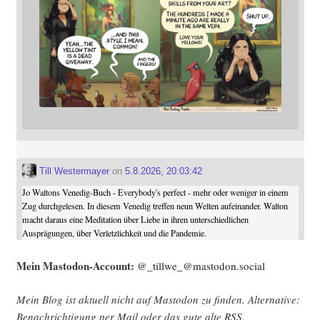
Till Westermayer
on
5.8.2026, 20:03:42
Jo Waltons Venedig-Buch - Everybody's perfect - mehr oder weniger in einem
Zug durchgelesen. In diesem Venedig treffen neun Welten aufeinander. Walton
macht daraus eine Meditation über Liebe in ihren unterschiedlichen
Ausprägungen, über Verletzlichkeit und die Pandemie.
Mein Mast­o­don-Account:
@_tillwe_@mastodon.social
Mein Blog ist aktu­ell nicht auf Mast­o­don zu fin­den. Alter­na­ti­ve:
Benach­rich­ti­gung per Mail oder das gute alte
RSS
.