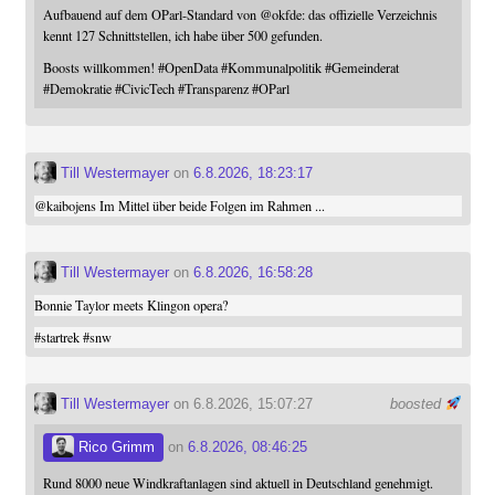
Aufbauend auf dem OParl-Standard von
@
okfde
: das offizielle Verzeichnis
kennt 127 Schnittstellen, ich habe über 500 gefunden.
Boosts willkommen!
#
OpenData
#
Kommunalpolitik
#
Gemeinderat
#
Demokratie
#
CivicTech
#
Transparenz
#
OParl
Till Westermayer
on
6.8.2026, 18:23:17
@
kaibojens
Im Mittel über beide Folgen im Rahmen ...
Till Westermayer
on
6.8.2026, 16:58:28
Bonnie Taylor meets Klingon opera?
#
startrek
#
snw
Till Westermayer
on 6.8.2026, 15:07:27
boosted
Rico Grimm
on
6.8.2026, 08:46:25
Rund 8000 neue Windkraftanlagen sind aktuell in Deutschland genehmigt.