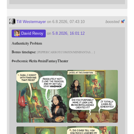
Till Westermayer
on 6.8.2026, 07:43:10
boosted
David Revoy
on
5.8.2026, 16:01:12
Authenticity Problem
Bonus timelapse:
PEPPERCARROT.COM/EN/MINIFANTAS
#
webcomic
#
krita
#
miniFantasyTheater