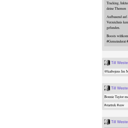
Tracking, Inklu
deine Themen
Aufbauend auf
Verzeichnis ken
gefunden.
Boosts willk
#
Gemeinderat
Till West
@
kaibojens
Im Mi
Till West
Bonnie Taylor me
#
startrek
#
snw
Till West