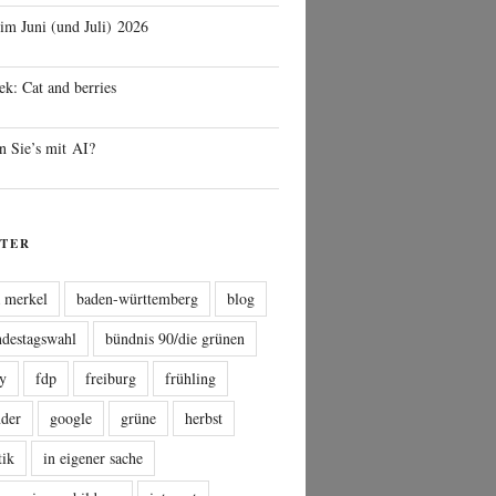
 im Juni (und Juli) 2026
ek: Cat and berries
n Sie’s mit AI?
TER
a merkel
baden-württemberg
blog
ndestagswahl
bündnis 90/die grünen
sy
fdp
freiburg
frühling
nder
google
grüne
herbst
tik
in eigener sache