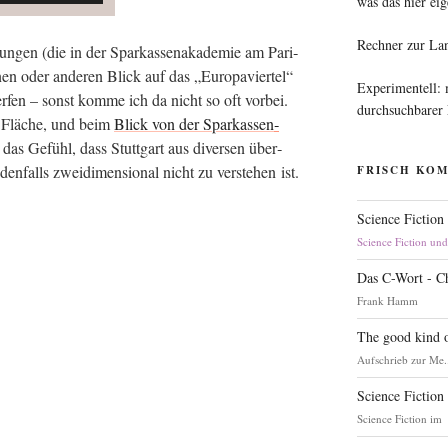
was das hier eig
Rechner zur La
­lun­gen (die in der Spar­kas­sen­aka­de­mie am Pari­
inen oder ande­ren Blick auf das „Euro­pa­vier­tel“
Experimentell:
er­fen – sonst kom­me ich da nicht so oft vor­bei.
durchsuchbarer
te Flä­che, und beim
Blick von der Spar­kas­sen­
das Gefühl, dass Stutt­gart aus diver­sen über­
den­falls zwei­di­men­sio­nal nicht zu ver­ste­hen ist.
FRISCH KO
Science Fiction
Science Fiction un
Das C-Wort - C
Frank Hamm
The good kind o
Aufschrieb zur Me.
Science Fiction
Science Fiction im