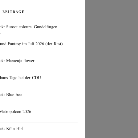
N BEITRÄGE
ek: Sunset colours, Gundelfingen
6
 und Fantasy im Juli 2026 (der Rest)
ek: Maracuja flower
haos-Tage bei der CDU
ek: Blue bee
 Metropolcon 2026
eek: Köln Hbf