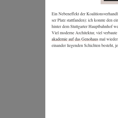
Ein Neben­ef­fekt der Koali­ti­ons­ver­hand
ser Platz statt­fan­den): ich konn­te den e
hin­ter dem Stutt­gar­ter Haupt­bahn­hof w
Viel moder­ne Archi­tek­tur, viel ver­bau­
aka­de­mie auf das Gen­o­haus
mal wie­der 
ein­an­der lie­gen­den Schich­ten besteht, je