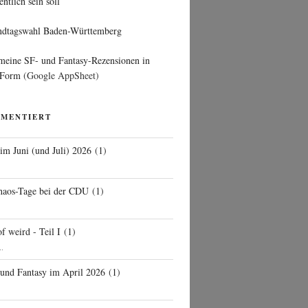
entlich sein soll
ndtagswahl Baden-Württemberg
 meine SF- und Fantasy-Rezensionen in
 Form
(Google AppSheet)
MMENTIERT
 im Juni (und Juli) 2026
(
1
)
d
haos-Tage bei der CDU
(
1
)
f weird - Teil I
(
1
)
..
 und Fantasy im April 2026
(
1
)