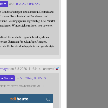
rimm
on
6.8.2026, 08:46:25
 Windkraftanlagen sind aktuell in Deutschland
0 davon überschreiten laut Bundesverband
 neue Leistungsgrenze regelmäßig. Drei Viertel
hgeplanten Windprojekte müssen neu bewertet
dkraft für mich die eigentliche Story dieser
verliert Garantien für zukünftige Anlagen.
ert sie für bereits durchgeplante und genehmigte
ermayer
on 6.8.2026, 11:34:14
boosted
na Nocun
on
5.8.2026, 08:05:09
DFHEUTE.DE/POLITIK/DEUTSCHLAN