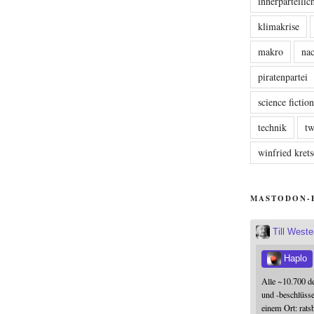
innerparteili
klimakrise
makro
nac
piratenpartei
science fictio
technik
tw
winfried kre
MASTODON-
Till West
Haplo
Alle ~10.700 d
und -beschlüss
einem Ort: rats