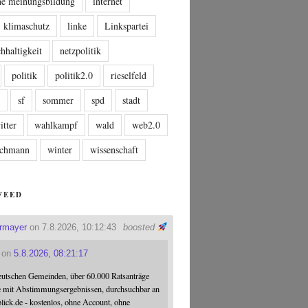
che meinungsbildung
internet
klimaschutz
linke
Linkspartei
hhaltigkeit
netzpolitik
politik
politik2.0
rieselfeld
n
sf
sommer
spd
stadt
itter
wahlkampf
wald
web2.0
tschmann
winter
wissenschaft
FEED
ermayer
on 7.8.2026, 10:12:43
boosted
on
5.8.2026, 08:21:17
eutschen Gemeinden, über 60.000 Ratsanträge
e mit Abstimmungsergebnissen, durchsuchbar an
blick.de - kostenlos, ohne Account, ohne