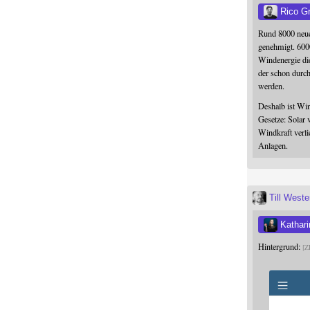
Rico G
Rund 8000 neue
genehmigt. 600
Windenergie die
der schon durc
werden.
Deshalb ist Win
Gesetze: Solar 
Windkraft verli
Anlagen.
Till West
Kathari
Hintergrund:
Z