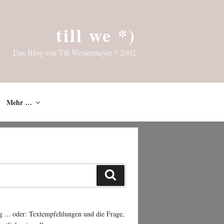
till we *)
Das Blog von Till Westermayer * 2002
Mehr …
Suchen
g ... oder: Textempfehlungen und die Frage,