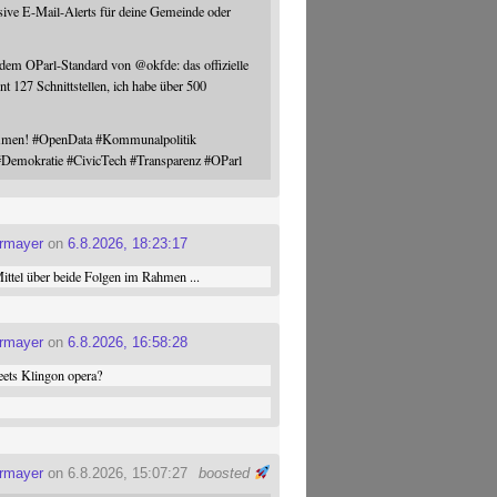
sive E-Mail-Alerts für deine Gemeinde oder
 dem OParl-Standard von
@
okfde
: das offizielle
nt 127 Schnittstellen, ich habe über 500
ommen!
#
OpenData
#
Kommunalpolitik
#
Demokratie
#
CivicTech
#
Transparenz
#
OParl
ermayer
on
6.8.2026, 18:23:17
ttel über beide Folgen im Rahmen ...
ermayer
on
6.8.2026, 16:58:28
ets Klingon opera?
ermayer
on 6.8.2026, 15:07:27
boosted