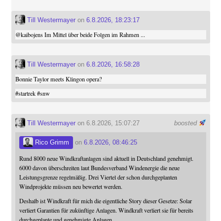
Till Westermayer
on
6.8.2026, 18:23:17
@
kaibojens
Im Mittel über beide Folgen im Rahmen ...
Till Westermayer
on
6.8.2026, 16:58:28
Bonnie Taylor meets Klingon opera?
#
startrek
#
snw
Till Westermayer
on 6.8.2026, 15:07:27
boosted
Rico Grimm
on
6.8.2026, 08:46:25
Rund 8000 neue Windkraftanlagen sind aktuell in Deutschland genehmigt.
6000 davon überschreiten laut Bundesverband Windenergie die neue
Leistungsgrenze regelmäßig. Drei Viertel der schon durchgeplanten
Windprojekte müssen neu bewertet werden.
Deshalb ist Windkraft für mich die eigentliche Story dieser Gesetze: Solar
verliert Garantien für zukünftige Anlagen. Windkraft verliert sie für bereits
durchgeplante und genehmigte Anlagen.