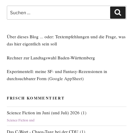
Suche
Such
nach:
Über dieses Blog ... oder: Textempfehlungen und die Frage, was
das hier eigentlich sein soll
Rechner zur Landtagswahl Baden-Württemberg
Experimentell: meine SF- und Fantasy-Rezensionen in
durchsuchbarer Form
(Google AppSheet)
FRISCH KOMMENTIERT
Science Fiction im Juni (und Juli) 2026
(
1
)
Science Fiction und
Das C-Wort - Chaos-Tage bei der CDU
(
1
)