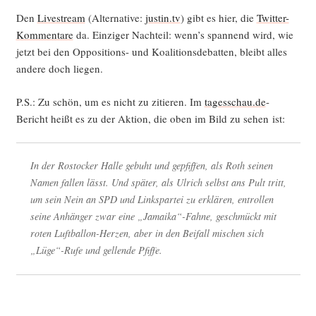
Den
Live­stream
(Alter­na­ti­ve:
justin.tv
) gibt es hier, die
Twit­ter-
Kom­men­ta­re
da. Ein­zi­ger Nach­teil: wenn’s span­nend wird, wie
jetzt bei den Oppo­si­ti­ons- und Koali­ti­ons­de­bat­ten, bleibt alles
ande­re doch liegen.
P.S.: Zu schön, um es nicht zu zitie­ren. Im
tagesschau.de
-
Bericht heißt es zu der Akti­on, die oben im Bild zu sehen ist:
In der Ros­to­cker Hal­le gebuht und gepfif­fen, als Roth sei­nen
Namen fal­len lässt. Und spä­ter, als Ulrich selbst ans Pult tritt,
um sein Nein an SPD und Links­par­tei zu erklä­ren, ent­rol­len
sei­ne Anhän­ger zwar eine „Jamaika“-Fahne, geschmückt mit
roten Luft­bal­lon-Her­zen, aber in den Bei­fall mischen sich
„Lüge“-Rufe und gel­len­de Pfiffe.