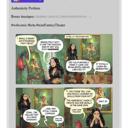
Authenticity Problem
Bonus timelapse:
PEPPERCARROT.COM/EN/MINIFANTAS
#
webcomic
#
krita
#
miniFantasyTheater