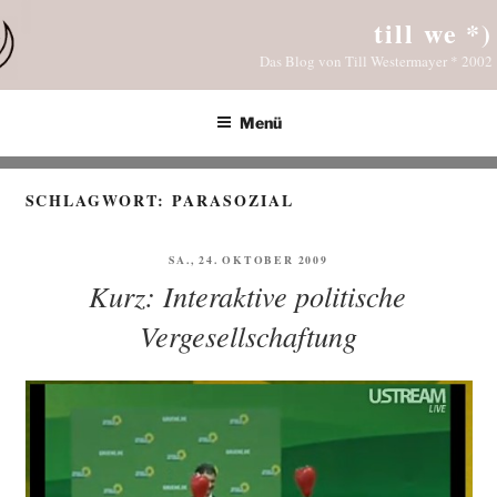
Zum
till we *)
Inhalt
Das Blog von Till Westermayer * 2002
springen
Menü
SCHLAGWORT:
PARASOZIAL
VERÖFFENTLICHT
SA., 24. OKTOBER 2009
AM
Kurz: Interaktive politische
Vergesellschaftung