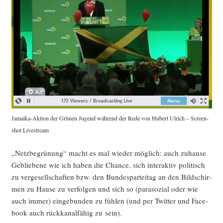
Jamai­ka-Akti­on der Grü­nen Jugend wäh­rend der Rede von Hubert Ulrich – Screen­
shot Livestream
„Netz­be­grü­nung“ macht es mal wie­der mög­lich: auch zuhau­se
Geblie­be­ne wie ich haben die Chan­ce, sich inter­ak­tiv poli­tisch
zu ver­ge­sell­schaf­ten bzw. den Bun­des­par­tei­tag an den Bild­schir­
men zu Hau­se zu ver­fol­gen und sich so (para­so­zi­al oder wie
auch immer) ein­ge­bun­den zu füh­len (und per Twit­ter und Face­
book auch rück­ka­nal­fä­hig zu sein).