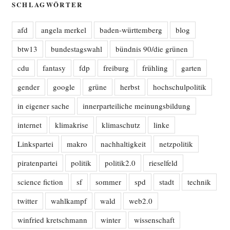
SCHLAGWÖRTER
afd
angela merkel
baden-württemberg
blog
btw13
bundestagswahl
bündnis 90/die grünen
cdu
fantasy
fdp
freiburg
frühling
garten
gender
google
grüne
herbst
hochschulpolitik
in eigener sache
innerparteiliche meinungsbildung
internet
klimakrise
klimaschutz
linke
Linkspartei
makro
nachhaltigkeit
netzpolitik
piratenpartei
politik
politik2.0
rieselfeld
science fiction
sf
sommer
spd
stadt
technik
twitter
wahlkampf
wald
web2.0
winfried kretschmann
winter
wissenschaft