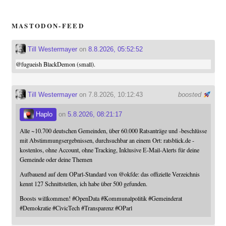
MASTODON-FEED
Till Westermayer
on
8.8.2026, 05:52:52
@
fugueish
BlackDemon (small).
Till Westermayer
on 7.8.2026, 10:12:43
boosted
Haplo
on
5.8.2026, 08:21:17
Alle ~10.700 deutschen Gemeinden, über 60.000 Ratsanträge und -beschlüsse
mit Abstimmungsergebnissen, durchsuchbar an einem Ort: ratsblick.de -
kostenlos, ohne Account, ohne Tracking, Inklusive E-Mail-Alerts für deine
Gemeinde oder deine Themen
Aufbauend auf dem OParl-Standard von
@
okfde
: das offizielle Verzeichnis
kennt 127 Schnittstellen, ich habe über 500 gefunden.
Boosts willkommen!
#
OpenData
#
Kommunalpolitik
#
Gemeinderat
#
Demokratie
#
CivicTech
#
Transparenz
#
OParl