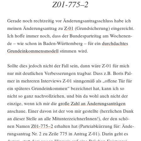
Z01-775–2
Gera­de noch recht­zei­tig vor Ände­rungs­an­trags­schluss habe ich
mei­nen Ände­rungs­an­trag zu
Z‑01
(Grund­si­che­rung) ein­ge­reicht.
Ich hof­fe immer noch, dass der Bun­des­par­tei­tag am Wochen­en­
de – wie schon in Baden-Würt­tem­berg – für ein
durch­dach­tes
Grund­ein­kom­mens­mo­dell
stim­men wird.
Soll­te dies jedoch nicht der Fall sein, dann wäre Z‑01 für mich
nur mit deut­li­chen Ver­bes­se­run­gen trag­bar. Dass z.B. Boris Pal­
mer in meh­re­ren Inter­views Z‑01 sinn­ge­mäß als „offe­ne Tür für
ein spä­te­res Grund­ein­kom­men“ bezeich­net hat, kann ich so
nicht so ganz nach­voll­zie­hen, und bin da wohl auch nicht der
ein­zi­ge, wenn ich mir die
gro­ße Zahl an Ände­rungs­an­trä­gen
anschaue. Einer davon ist der von mir gestell­te (herz­li­chen Dank
an die­ser Stel­le an alle Mit­un­ter­zeich­ne­rIn­nen!), der den schö­
nen Namen
Z01-775–2
erhal­ten hat (Par­tei­ab­kür­zung für: Ände­
rungs­an­trag Nr. 2 zu Zei­le 775 in Antrag Z‑01). Dar­in geht es
dar­um, statt dem vagen Hin­weis auf eine Brü­cken-Exis­tenz­si­