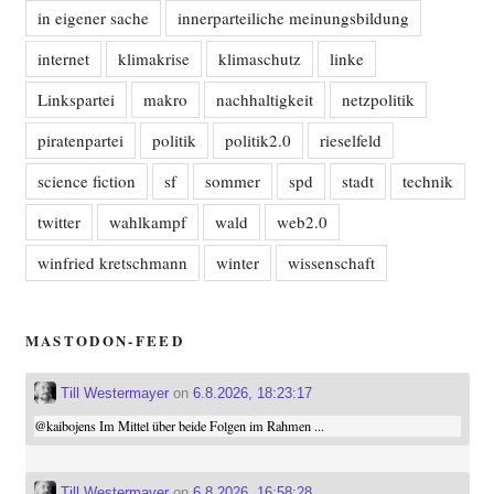
in eigener sache
innerparteiliche meinungsbildung
internet
klimakrise
klimaschutz
linke
Linkspartei
makro
nachhaltigkeit
netzpolitik
piratenpartei
politik
politik2.0
rieselfeld
science fiction
sf
sommer
spd
stadt
technik
twitter
wahlkampf
wald
web2.0
winfried kretschmann
winter
wissenschaft
MASTODON-FEED
Till Westermayer
on
6.8.2026, 18:23:17
@
kaibojens
Im Mittel über beide Folgen im Rahmen ...
Till Westermayer
on
6.8.2026, 16:58:28