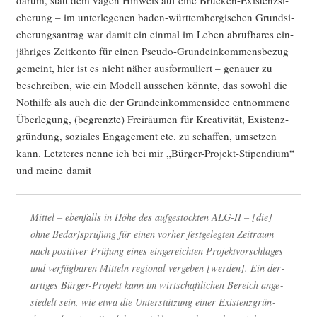
che­rung – im unter­le­ge­nen baden-würt­tem­ber­gi­schen Grund­si­
che­rungs­an­trag war damit ein ein­mal im Leben abruf­ba­res ein­
jäh­ri­ges Zeit­kon­to für einen Pseu­do-Grund­ein­kom­mens­be­zug
gemeint, hier ist es nicht näher aus­for­mu­liert – genau­er zu
beschrei­ben, wie ein Modell aus­se­hen könn­te, das sowohl die
Not­hil­fe als auch die der Grund­ein­kom­mens­idee ent­nom­me­ne
Über­le­gung, (begrenz­te) Frei­räu­men für Krea­ti­vi­tät, Exis­tenz­
grün­dung, sozia­les Enga­ge­ment etc. zu schaf­fen, umset­zen
kann. Letz­te­res nen­ne ich bei mir „Bür­ger-Pro­jekt-Sti­pen­di­um“
und mei­ne damit
Mit­tel – eben­falls in Höhe des auf­ge­stock­ten ALG-II – [die]
ohne Bedarfs­prü­fung für einen vor­her fest­ge­leg­ten Zeit­raum
nach posi­ti­ver Prü­fung eines ein­ge­reich­ten Pro­jekt­vor­schla­ges
und ver­füg­ba­ren Mit­teln regio­nal ver­ge­ben [wer­den]. Ein der­
ar­ti­ges Bür­ger-Pro­jekt kann im wirt­schaft­li­chen Bereich ange­
sie­delt sein, wie etwa die Unter­stüt­zung einer Exis­tenz­grün­