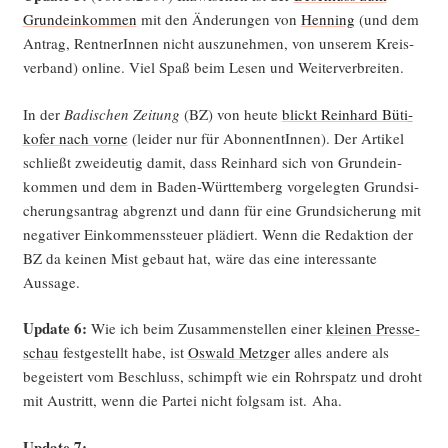
Grund­ein­kom­men
mit den Ände­run­gen von
Hen­ning
(und dem
Antrag, Rent­ne­rIn­nen nicht aus­zu­neh­men, von unse­rem Kreis­
ver­band) online. Viel Spaß beim Lesen und Weiterverbreiten.
In der
Badi­schen Zei­tung
(BZ) von heu­te
blickt Rein­hard Büti­
ko­fer nach vor­ne
(lei­der nur für Abon­nen­tIn­nen). Der Arti­kel
schließt zwei­deu­tig damit, dass Rein­hard sich von Grund­ein­
kom­men und dem in Baden-Würt­tem­berg vor­ge­leg­ten Grund­si­
che­rungs­an­trag abgrenzt und dann für eine Grund­si­che­rung mit
nega­ti­ver Ein­kom­mens­steu­er plä­diert. Wenn die Redak­ti­on der
BZ da kei­nen Mist gebaut hat, wäre das eine inter­es­san­te
Aussage.
Update 6:
Wie ich beim Zusam­men­stel­len einer
klei­nen Pres­se­
schau
fest­ge­stellt habe, ist
Oswald Metz­ger
alles ande­re als
begeis­tert vom Beschluss, schimpft wie ein Rohr­spatz und droht
mit Aus­tritt, wenn die Par­tei nicht folg­sam ist. Aha.
Update 7: