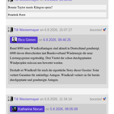
Bonnie Taylor meets Klingon opera?
#
startrek
#
snw
Till Westermayer
on 6.8.2026, 15:07:27
boosted
Rico Grimm
on
6.8.2026, 08:46:25
Rund 8000 neue Windkraftanlagen sind aktuell in Deutschland genehmigt.
6000 davon überschreiten laut Bundesverband Windenergie die neue
Leistungsgrenze regelmäßig. Drei Viertel der schon durchgeplanten
Windprojekte müssen neu bewertet werden.
Deshalb ist Windkraft für mich die eigentliche Story dieser Gesetze: Solar
verliert Garantien für zukünftige Anlagen. Windkraft verliert sie für bereits
durchgeplante und genehmigte Anlagen.
Till Westermayer
on 6.8.2026, 11:34:14
boosted
Katharina Nocun
on
5.8.2026, 08:05:09