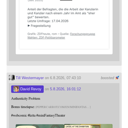
Till Westermayer
on 6.8.2026, 07:43:10
boosted
David Revoy
on
5.8.2026, 16:01:12
Authenticity Problem
Bonus timelapse:
PEPPERCARROT.COM/EN/MINIFANTAS
#
webcomic
#
krita
#
miniFantasyTheater