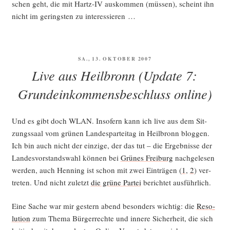
schen geht, die mit Hartz-IV aus­kom­men (müs­sen), scheint ihn
nicht im gerings­ten zu interessieren …
VERÖFFENTLICHT
SA., 13. OKTOBER 2007
AM
Live aus Heilbronn (Update 7:
Grundeinkommensbeschluss online)
Und es gibt doch WLAN. Inso­fern kann ich live aus dem Sit­
zungs­saal vom grü­nen Lan­des­par­tei­tag in Heil­bronn blog­gen.
Ich bin auch nicht der ein­zi­ge, der das tut – die Ergeb­nis­se der
Lan­des­vor­stands­wahl kön­nen bei
Grü­nes Frei­burg
nach­ge­le­sen
wer­den, auch Hen­ning ist schon mit zwei Ein­trä­gen (
1
,
2
) ver­
tre­ten. Und nicht zuletzt
die grü­ne Par­tei
berich­tet ausführlich.
Eine Sache war mir ges­tern abend beson­ders wich­tig: die
Reso­
lu­ti­on
zum The­ma Bür­ger­rech­te und inne­re Sicher­heit, die sich