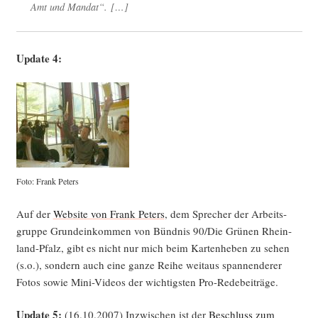
Amt und Mandat“. […]
Update 4:
Foto: Frank Peters
Auf der
Web­site von Frank Peters
, dem Spre­cher der Arbeits­
grup­pe Grund­ein­kom­men von Bünd­nis 90/Die Grü­nen Rhein­
land-Pfalz, gibt es nicht nur mich beim Kar­ten­he­ben zu sehen
(s.o.), son­dern auch eine gan­ze Rei­he weit­aus span­nen­de­rer
Fotos sowie Mini-Vide­os der wich­tigs­ten Pro-Redebeiträge.
Update 5:
(16.10.2007) Inzwi­schen ist der
Beschluss zum