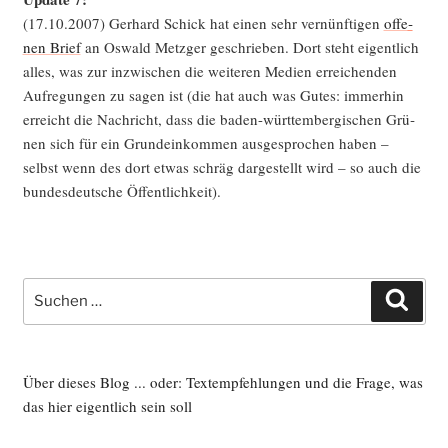
(17.10.2007) Ger­hard Schick hat einen sehr ver­nünf­ti­gen
offe­
nen Brief
an Oswald Metz­ger geschrie­ben. Dort steht eigent­lich
alles, was zur inzwi­schen die wei­te­ren Medi­en errei­chen­den
Auf­re­gun­gen zu sagen ist (die hat auch was Gutes: immer­hin
erreicht die Nach­richt, dass die baden-würt­tem­ber­gi­schen Grü­
nen sich für ein Grund­ein­kom­men aus­ge­spro­chen haben –
selbst wenn des dort etwas schräg dar­ge­stellt wird – so auch die
bun­des­deut­sche Öffentlichkeit).
Suche
Such
nach:
Über dieses Blog ... oder: Textempfehlungen und die Frage, was
das hier eigentlich sein soll