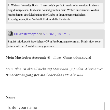
Jo Waltons Venedig-Buch - Everybody's perfect - mehr oder weniger in einem
Zug durchgelesen. In diesem Venedig treffen neun Welten aufeinander. Walton
macht daraus eine Meditation über Liebe in ihren unterschiedlichen
Ausprägungen, über Verletzlichkeit und die Pandemie.
Till Westermayer
on
5.8.2026, 18:37:15
Zug ist mit doppelt ärgerlichen +59 in Freiburg angekommen. Bright side: sonst
wäre vmtl. der Anschluss weg gewesen..
Mein Mast­o­don-Account:
@_tillwe_@mastodon.social
Mein Blog ist aktu­ell nicht auf Mast­o­don zu fin­den. Alter­na­ti­ve:
Benach­rich­ti­gung per Mail oder das gute alte
RSS
.
Name