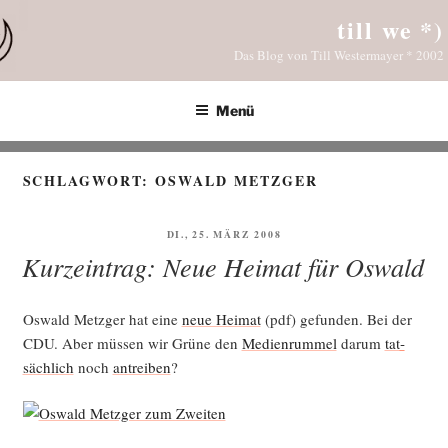
Zum
till we *)
Inhalt
Das Blog von Till Westermayer * 2002
springen
Menü
SCHLAGWORT:
OSWALD METZGER
VERÖFFENTLICHT
DI., 25. MÄRZ 2008
AM
Kurzeintrag: Neue Heimat für Oswald
Oswald Metz­ger hat eine
neue Hei­mat
(pdf) gefun­den. Bei der
CDU. Aber müs­sen wir Grü­ne den
Medi­en­rum­mel
dar­um
tat­
säch­lich
noch
antrei­ben
?