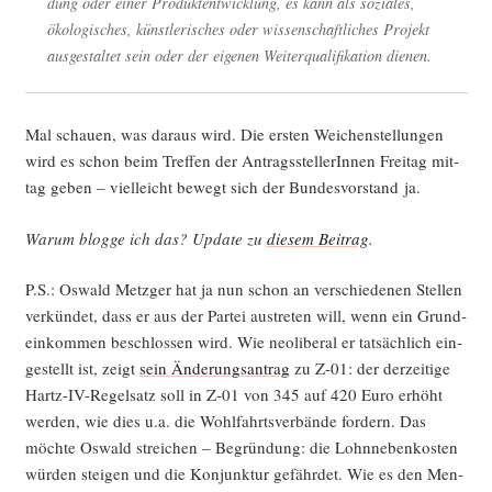
dung oder einer Pro­dukt­ent­wick­lung, es kann als sozia­les,
öko­lo­gi­sches, künst­le­ri­sches oder wis­sen­schaft­li­ches Pro­jekt
aus­ge­stal­tet sein oder der eige­nen Wei­ter­qua­li­fi­ka­ti­on dienen.
Mal schau­en, was dar­aus wird. Die ers­ten Wei­chen­stel­lun­gen
wird es schon beim Tref­fen der Antrags­stel­le­rIn­nen Frei­tag mit­
tag geben – viel­leicht bewegt sich der Bun­des­vor­stand ja.
War­um blog­ge ich das? Update zu
die­sem Bei­trag
.
P.S.: Oswald Metz­ger hat ja nun schon an ver­schie­de­nen Stel­len
ver­kün­det, dass er aus der Par­tei aus­tre­ten will, wenn ein Grund­
ein­kom­men beschlos­sen wird. Wie neo­li­be­ral er tat­säch­lich ein­
ge­stellt ist, zeigt
sein Ände­rungs­an­trag
zu Z‑01: der der­zei­ti­ge
Hartz-IV-Regel­satz soll in Z‑01 von 345 auf 420 Euro erhöht
wer­den, wie dies u.a. die Wohl­fahrts­ver­bän­de for­dern. Das
möch­te Oswald strei­chen – Begrün­dung: die Lohn­ne­ben­kos­ten
wür­den stei­gen und die Kon­junk­tur gefähr­det. Wie es den Men­