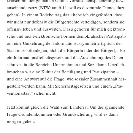
kri­tisch mit der geplan­ten Online-Vor­rats­da­ten­spei­che­rung usw.
aus­ein­an­der­setzt (BTW: am 6.11. soll es dezen­tra­le Demos dazu
geben). In einem Rede­bei­trag dazu habe ich ein­ge­for­dert, dass
wir nicht nur defen­siv die Bür­ger­rech­te ver­tei­di­gen, son­dern sie
offen­siv leben und aus­wei­ten. Dazu gehö­ren für mich elek­tro­ni­
sche und nicht-elek­tro­ni­sche For­men demo­kra­ti­scher Par­ti­zi­pa­ti­
on, eine Umkeh­rung der Infor­ma­ti­ons­as­sym­me­trie (sprich: der
Staat muss offen­le­gen, nicht die Bür­ge­rin oder der Bür­ger), also
ein Infor­ma­ti­ons­frei­heits­ge­setz und die Aus­deh­nung des Daten­
schut­zes in die Berei­che Unter­neh­men und Sozi­al­amt. Letzt­lich
brau­chen wir eine Kul­tur der Betei­li­gung und Par­ti­zi­pa­ti­on –
und eine Ant­wort auf die Fra­ge, wie sozia­ler Zusam­men­halt her­
ge­stellt wer­den kann. Mit Sicher­heits­ge­set­zen und einem „Prä­
ven­ti­ons­staat“ sicher nicht.
Jetzt kommt gleich die Wahl zum Län­der­rat. Um die span­nen­de
Fra­ge Grund­ein­kom­men oder Grund­si­che­rung wird es dann
mor­gen gehen.