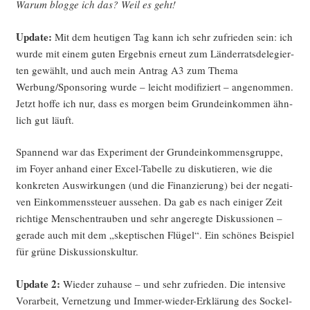
War­um blog­ge ich das? Weil es geht!
Update:
Mit dem heu­ti­gen Tag kann ich sehr zufrie­den sein: ich
wur­de mit einem guten Ergeb­nis erneut zum Län­der­rats­de­le­gier­
ten gewählt, und auch mein Antrag A3 zum The­ma
Werbung/Sponsoring wur­de – leicht modi­fi­ziert – ange­nom­men.
Jetzt hof­fe ich nur, dass es mor­gen beim Grund­ein­kom­men ähn­
lich gut läuft.
Span­nend war das Expe­ri­ment der Grund­ein­kom­mens­grup­pe,
im Foy­er anhand einer Excel-Tabel­le zu dis­ku­tie­ren, wie die
kon­kre­ten Aus­wir­kun­gen (und die Finan­zie­rung) bei der nega­ti­
ven Ein­kom­mens­steu­er aus­se­hen. Da gab es nach eini­ger Zeit
rich­ti­ge Men­schen­trau­ben und sehr ange­reg­te Dis­kus­sio­nen –
gera­de auch mit dem „skep­ti­schen Flü­gel“. Ein schö­nes Bei­spiel
für grü­ne Diskussionskultur.
Update 2:
Wie­der zuhau­se – und sehr zufrie­den. Die inten­si­ve
Vor­ar­beit, Ver­net­zung und Immer-wie­der-Erklä­rung des Sockel­