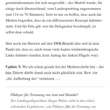
grund­ein­kom­mens hat sich aus­ge­zahlt – das Modell wur­de, für
eini­ge doch über­ra­schend, vom Lan­des­par­tei­tag ange­nom­men
(mit 114 zu 76 Stim­men). Jetzt ist nur zu hof­fen, dass auch die
Medi­en begrei­fen, dass da ein dif­fe­ren­zier­tes Kon­zept dahin­ter­
steht. Und für Fritz gilt: wer die Dele­gier­ten beschimpft, ist
selbst dran schuld.
Hier noch ein Hin­weis auf den
SWR-Bericht
(der sich in dem
Punkt irrt, dass es, auch wenn vie­le baden-würt­tem­ber­gi­sche
Lin­ke dahin­ter stan­den, kein Antrag des lin­ken Flü­gels war).
Update 3:
Wo ich schon gera­de bei der Medi­en­schel­te bin – der
hier
Zitier­te dürf­te damit auch nicht glück­lich sein. Bzw. ein
„die Auf­he­bung der“ vermissen …:
Plä­doy­er für Tren­nung von Amt und Mandat?
Der Land­tags­ab­ge­ord­ne­te Jür­gen Wal­ter sieht in den rela­tiv
schwa­chen Ergeb­nis­sen „ein Plä­doy­er
für
die Tren­nung von