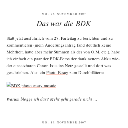
VERÖFFENTLICHT
MO., 26. NOVEMBER 2007
AM
Das war die BDK
Statt jetzt aus­führ­lich vom
27. Par­tei­tag
zu berich­ten und zu
kom­men­tie­ren (mein Ände­rungs­an­trag fand deut­lich kei­ne
Mehr­heit, hat­te aber mehr Stim­men als der von O.M. etc.), habe
ich ein­fach ein paar der BDK-Fotos der dank neu­em Akku wie­
der ein­setz­ba­ren Canon Ixus ins Netz gestellt und dort was
geschrie­ben. Also ein
Pho­to-Essay
zum Durchblättern:
War­um blog­ge ich das? Mehr geht gera­de nicht …
VERÖFFENTLICHT
MO., 19. NOVEMBER 2007
AM