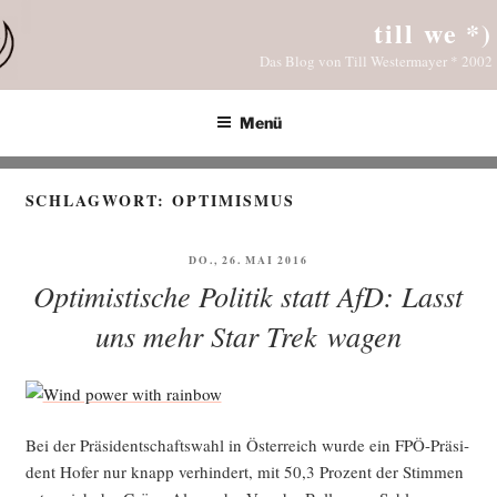
Zum
till we *)
Inhalt
Das Blog von Till Westermayer * 2002
springen
Menü
SCHLAGWORT:
OPTIMISMUS
VERÖFFENTLICHT
DO., 26. MAI 2016
AM
Optimistische Politik statt AfD: Lasst
uns mehr Star Trek wagen
Bei der Prä­si­dent­schafts­wahl in Öster­reich wur­de ein FPÖ-Prä­si­
dent Hofer nur knapp ver­hin­dert, mit 50,3 Pro­zent der Stim­men