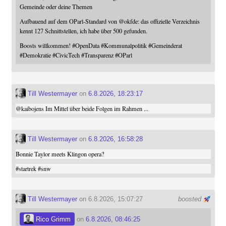
Gemeinde oder deine Themen
Aufbauend auf dem OParl-Standard von
@
okfde
: das offizielle Verzeichnis
kennt 127 Schnittstellen, ich habe über 500 gefunden.
Boosts willkommen!
#
OpenData
#
Kommunalpolitik
#
Gemeinderat
#
Demokratie
#
CivicTech
#
Transparenz
#
OParl
Till Westermayer
on
6.8.2026, 18:23:17
@
kaibojens
Im Mittel über beide Folgen im Rahmen ...
Till Westermayer
on
6.8.2026, 16:58:28
Bonnie Taylor meets Klingon opera?
#
startrek
#
snw
Till Westermayer
on 6.8.2026, 15:07:27
boosted
Rico Grimm
on
6.8.2026, 08:46:25