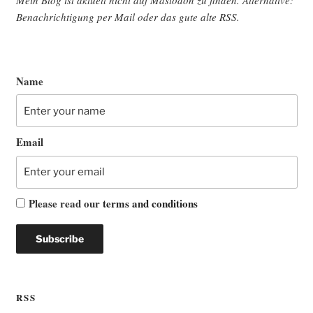
Mein Blog ist aktu­ell nicht auf Mast­o­don zu fin­den. Alter­na­ti­ve:
Benach­rich­ti­gung per Mail oder das gute alte
RSS
.
Name
Email
Please read our
terms and conditions
RSS