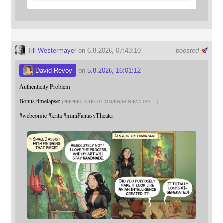
Till Westermayer
on 6.8.2026, 07:43:10
boosted
David Revoy
on
5.8.2026, 16:01:12
Authenticity Problem
Bonus timelapse:
PEPPERCARROT.COM/EN/MINIFANTAS
#
webcomic
#
krita
#
miniFantasyTheater