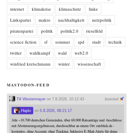
internet
klimakrise
klimaschutz
linke
Linkspartei
makro
nachhaltigkeit
netzpolitik
piratenpartei
politik
politik2.0
rieselfeld
science fiction
sf
sommer
spd
stadt
technik
twitter
wahlkampf
wald
web2.0
winfried kretschmann
winter
wissenschaft
MASTODON-FEED
Till Westermayer
on 7.8.2026, 10:12:43
boosted
Haplo
on
5.8.2026, 08:21:17
Alle ~10.700 deutschen Gemeinden, über 60.000 Ratsanträge und -beschlüsse
mit Abstimmungsergebnissen, durchsuchbar an einem Ort: ratsblick.de -
kostenlos, ohne Account, ohne Tracking, Inklusive E-Mail-Alerts für deine