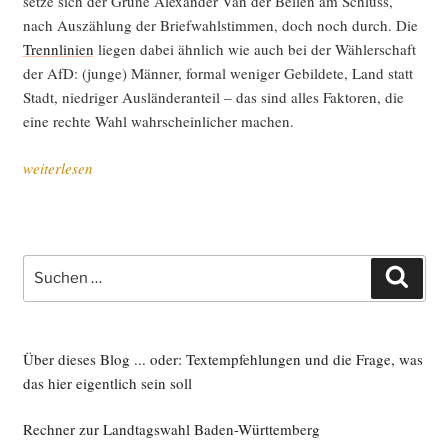
set­ze sich der Grü­ne Alex­an­der Van der Bel­len am Schluss,
nach Aus­zäh­lung der Brief­wahl­stim­men, doch noch durch. Die
Trenn­li­ni­en
lie­gen dabei ähn­lich wie auch bei der Wäh­ler­schaft
der AfD: (jun­ge) Män­ner, for­mal weni­ger Gebil­de­te, Land statt
Stadt, nied­ri­ger Aus­län­der­an­teil – das sind alles Fak­to­ren, die
eine rech­te Wahl wahr­schein­li­cher machen.
„Opti­
weiterlesen
mis­
ti­
sche
Poli­
Suche
Such
tik
nach:
statt
AfD:
Lasst
Über dieses Blog ... oder: Textempfehlungen und die Frage, was
uns
das hier eigentlich sein soll
mehr
Rechner zur Landtagswahl Baden-Württemberg
Star