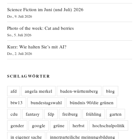
Science Fiction im Juni (und Juli) 2026
Do., 9. Juli 2026
Photo of the week: Cat and berries
So., 5. Juli 2026
Kurz: Wie halten Sie’s mit AI?
Do., 2. Juli 2026
SCHLAGWÖRTER
afd
angela merkel
baden-württemberg
blog
btw13
bundestagswahl
bündnis 90/die grünen
cdu
fantasy
fdp
freiburg
frühling
garten
gender
google
grüne
herbst
hochschulpolitik
in eigener sache
innerparteiliche meinungsbildung