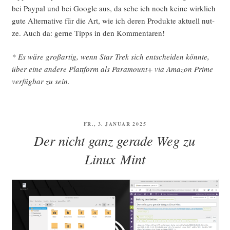
bei Pay­pal und bei Goog­le aus, da sehe ich noch kei­ne wirk­lich
gute Alter­na­ti­ve für die Art, wie ich deren Pro­duk­te aktu­ell nut­
ze. Auch da: ger­ne Tipps in den Kommentaren!
* Es wäre groß­ar­tig, wenn Star Trek sich ent­schei­den könn­te,
über eine ande­re Platt­form als Para­mount+ via Ama­zon Prime
ver­füg­bar zu sein.
VERÖFFENTLICHT
FR., 3. JANUAR 2025
AM
Der nicht ganz gerade Weg zu
Linux Mint