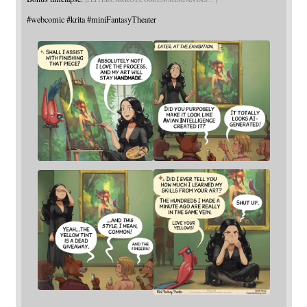
#
webcomic
#
krita
#
miniFantasyTheater