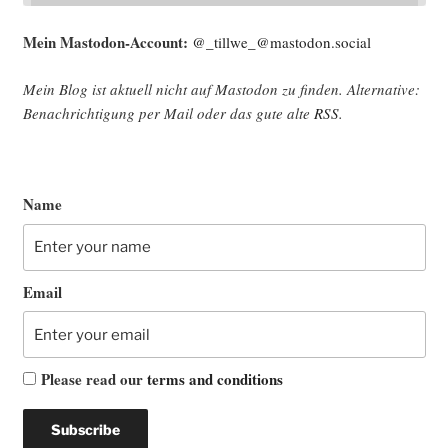
Mein Mast­o­don-Account:
@_tillwe_@mastodon.social
Mein Blog ist aktu­ell nicht auf Mast­o­don zu fin­den. Alter­na­ti­ve:
Benach­rich­ti­gung per Mail oder das gute alte
RSS
.
Name
Email
Please read our
terms and conditions