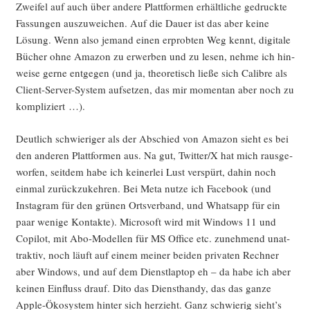
Zwei­fel auf auch über ande­re Platt­for­men erhält­li­che gedruck­te
Fas­sun­gen aus­zu­wei­chen. Auf die Dau­er ist das aber kei­ne
Lösung. Wenn also jemand einen erprob­ten Weg kennt, digi­ta­le
Bücher ohne Ama­zon zu erwer­ben und zu lesen, neh­me ich hin­
wei­se ger­ne ent­ge­gen (und ja, theo­re­tisch lie­ße sich Calib­re als
Cli­ent-Ser­ver-Sys­tem auf­set­zen, das mir momen­tan aber noch zu
kompliziert …).
Deut­lich schwie­ri­ger als der Abschied von Ama­zon sieht es bei
den ande­ren Platt­for­men aus. Na gut, Twitter/X hat mich raus­ge­
wor­fen, seit­dem habe ich kei­ner­lei Lust ver­spürt, dahin noch
ein­mal zurück­zu­keh­ren. Bei Meta nut­ze ich Face­book (und
Insta­gram für den grü­nen Orts­ver­band, und Whats­app für ein
paar weni­ge Kon­tak­te). Micro­soft wird mit Win­dows 11 und
Copi­lot, mit Abo-Model­len für MS Office etc. zuneh­mend unat­
trak­tiv, noch läuft auf einem mei­ner bei­den pri­va­ten Rech­ner
aber Win­dows, und auf dem Dienst­lap­top eh – da habe ich aber
kei­nen Ein­fluss drauf. Dito das Dienst­han­dy, das das gan­ze
Apple-Öko­sys­tem hin­ter sich her­zieht. Ganz schwie­rig sieht’s