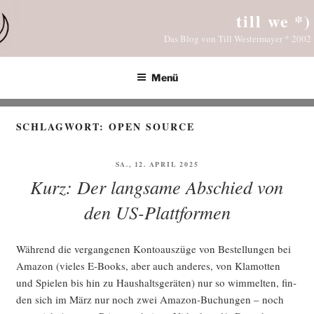
Zum
till we *)
Inhalt
Das Blog von Till Westermayer * 2002
springen
Menü
SCHLAGWORT:
OPEN SOURCE
VERÖFFENTLICHT
SA., 12. APRIL 2025
AM
Kurz: Der langsame Abschied von
den US-Plattformen
Wäh­rend die ver­gan­ge­nen Kon­to­aus­zü­ge von Bestel­lun­gen bei
Ama­zon (vie­les E‑Books, aber auch ande­res, von Kla­mot­ten
und Spie­len bis hin zu Haus­halts­ge­rä­ten) nur so wim­mel­ten, fin­
den sich im März nur noch zwei Ama­zon-Buchun­gen – noch