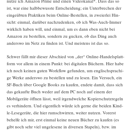
nut­ze ich Ama­zon Prime und einen Video­ka­nal*. Dass das so
ist, war eine halb­be­wuss­te Ent­schei­dung; ein Unter­bre­chen der
ein­ge­üb­ten Prak­ti­ken beim Online-Bestel­len, in zwei­er­lei Hin­
sicht: ein­mal, dar­über nach­zu­den­ken, ob ich Was-Auch-Immer
wirk­lich haben will, und ein­mal, um es dann eben nicht bei
Ama­zon zu bestel­len, son­dern zu gucken, ob das Ding auch
anders­wo im Netz zu fin­den ist. Und meis­tens ist das so.
Schwer fällt mir die­ser Abschied von „der“ Online-Han­dels­platt­
form vor allem in einem Punkt: bei digi­ta­len Büchern. Hier habe
ich noch kei­nen guten Work­flow gefun­den, um eng­lisch­spra­chi­
ge Wer­ke anders­wo zu bestel­len und zu lesen. Ein Ver­such, ein
SF-Buch über Goog­le Books zu kau­fen, ende­te damit, dass sich
das gekauf­te Buch weder auf dem PC noch auf einem der
Mobil­ge­rä­te öff­nen lässt, weil irgend­wel­che Kopier­schutz­re­geln
es ver­hin­dern. Und eigent­lich wür­de ich ger­ne die bei­den Kind­
le-Lese­ge­rä­te, die hier rum­schwir­ren, wei­ter nut­zen. Vor­erst
behel­fe ich mir, erst ein­mal kei­ne neu­en Bücher zu kau­fen (es
gibt noch sehr viel unge­le­se­ne in diver­sen Sta­peln), bzw. im