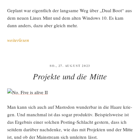
Geplant war eigent­lich der lang­sa­me Weg über „Dual Boot“ aus
dem neu­en Linux Mint und dem alten Win­dows 10. Es kam
dann anders, dazu aber gleich mehr.
„Der
weiterlesen
nicht
ganz
gera­
VERÖFFENTLICHT
SO., 27. AUGUST 2023
de
AM
Projekte und die Mitte
Weg
zu
Linux Mint“
Man kann sich auch auf Mast­o­don wun­der­bar in die Haa­re krie­
gen. Und manch­mal ist das sogar pro­duk­tiv. Bei­spiels­wei­se ist
das Ergeb­nis einer sol­chen Pos­ting-Schlacht ges­tern, dass ich
seit­dem dar­über nach­den­ke, wie das mit Pro­jek­ten und der Mit­te
ist, und ob der Main­stream sich umlei­ten lässt.