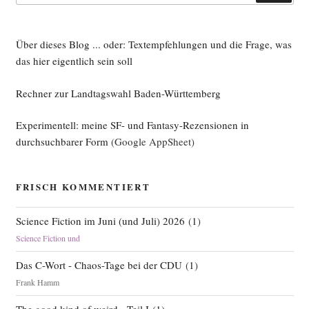
ber
hos­
ten:
Über dieses Blog ... oder: Textempfehlungen und die Frage, was
Tiny
das hier eigentlich sein soll
Tiny RSS“
Rechner zur Landtagswahl Baden-Württemberg
Experimentell: meine SF- und Fantasy-Rezensionen in
durchsuchbarer Form
(Google AppSheet)
FRISCH KOMMENTIERT
Science Fiction im Juni (und Juli) 2026
(
1
)
Science Fiction und
Das C-Wort - Chaos-Tage bei der CDU
(
1
)
Frank Hamm