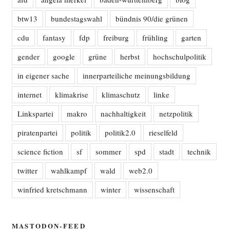
btw13
bundestagswahl
bündnis 90/die grünen
cdu
fantasy
fdp
freiburg
frühling
garten
gender
google
grüne
herbst
hochschulpolitik
in eigener sache
innerparteiliche meinungsbildung
internet
klimakrise
klimaschutz
linke
Linkspartei
makro
nachhaltigkeit
netzpolitik
piratenpartei
politik
politik2.0
rieselfeld
science fiction
sf
sommer
spd
stadt
technik
twitter
wahlkampf
wald
web2.0
winfried kretschmann
winter
wissenschaft
MASTODON-FEED