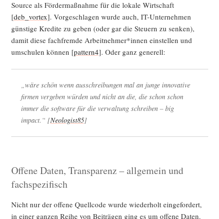
Source als För­der­maß­nah­me für die loka­le Wirt­schaft
[
deb_vortex
]. Vor­ge­schla­gen wur­de auch, IT-Unter­neh­men
güns­ti­ge Kre­di­te zu geben (oder gar die Steu­ern zu sen­ken),
damit die­se fach­frem­de Arbeitnehmer*innen ein­stel­len und
umschu­len kön­nen [
pattern4
]. Oder ganz generell:
„wäre schön wenn aus­schrei­bun­gen mal an jun­ge inno­va­ti­ve
fir­men ver­ge­ben wür­den und nicht an die, die schon schon
immer die soft­ware für die ver­wal­tung schrei­ben – big
impact.“ [
Neologist85
]
Offene Daten, Transparenz – allgemein und
fachspezifisch
Nicht nur der offe­ne Quell­code wur­de wie­der­holt ein­ge­for­dert,
in einer gan­zen Rei­he von Bei­trä­gen ging es um offe­ne Daten.