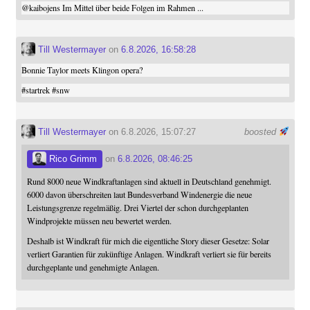
@
kaibojens
Im Mittel über beide Folgen im Rahmen ...
Till Westermayer
on
6.8.2026, 16:58:28
Bonnie Taylor meets Klingon opera?
#
startrek
#
snw
Till Westermayer
on 6.8.2026, 15:07:27
boosted
Rico Grimm
on
6.8.2026, 08:46:25
Rund 8000 neue Windkraftanlagen sind aktuell in Deutschland genehmigt.
6000 davon überschreiten laut Bundesverband Windenergie die neue
Leistungsgrenze regelmäßig. Drei Viertel der schon durchgeplanten
Windprojekte müssen neu bewertet werden.
Deshalb ist Windkraft für mich die eigentliche Story dieser Gesetze: Solar
verliert Garantien für zukünftige Anlagen. Windkraft verliert sie für bereits
durchgeplante und genehmigte Anlagen.