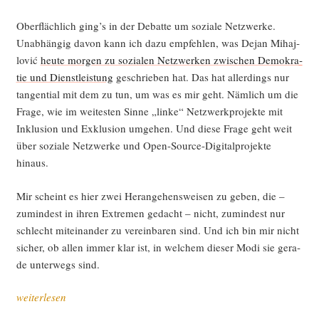
Ober­fläch­lich ging’s in der Debat­te um sozia­le Netz­wer­ke.
Unab­hän­gig davon kann ich dazu emp­feh­len, was Dejan Miha­j­
lo­vić
heu­te mor­gen zu sozia­len Netz­wer­ken zwi­schen Demo­kra­
tie und Dienst­leis­tung
geschrie­ben hat. Das hat aller­dings nur
tan­gen­ti­al mit dem zu tun, um was es mir geht. Näm­lich um die
Fra­ge, wie im wei­tes­ten Sin­ne „lin­ke“ Netz­werk­pro­jek­te mit
Inklu­si­on und Exklu­si­on umge­hen. Und die­se Fra­ge geht weit
über sozia­le Netz­wer­ke und Open-Source-Digi­tal­pro­jek­te
hinaus.
Mir scheint es hier zwei Her­an­ge­hens­wei­sen zu geben, die –
zumin­dest in ihren Extre­men gedacht – nicht, zumin­dest nur
schlecht mit­ein­an­der zu ver­ein­ba­ren sind. Und ich bin mir nicht
sicher, ob allen immer klar ist, in wel­chem die­ser Modi sie gera­
de unter­wegs sind.
„Pro­
weiterlesen
jek­