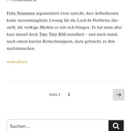
Felix Neu­mann
argu­men­tiert zwar zurecht, dass Sel­ber­hos­ten
kei­ne mas­sen­taug­li­che Lösung für die Lock-In-Pro­ble­me dar­
stellt, die wol­ki­ge Medi­en so mit sich brin­gen. Er hat dann aber
kurz dar­auf doch
Tiny Tiny RSS
instal­liert – und mich damit,
nach einem kur­zen Rein­schnup­pern, dazu gebracht, es ihm
nachzumachen.
„Alter­
weiterlesen
na­
ti­
ve
zum
Seitennummerierung
Näch
Seite
Seite
1
2
Goog­
Seite
der
le
Beiträge
Rea­
der
Suche
sel­
Such
nach: