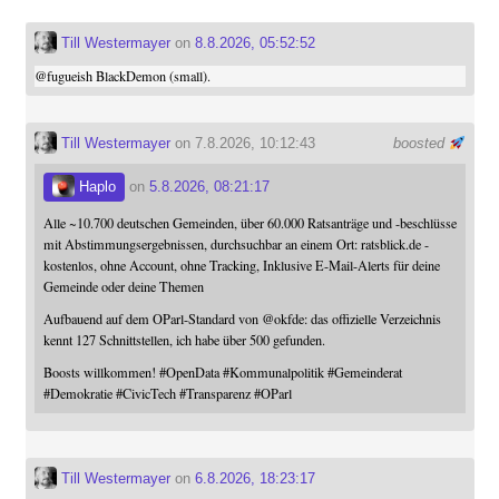
Till Westermayer
on
8.8.2026, 05:52:52
@
fugueish
BlackDemon (small).
Till Westermayer
on 7.8.2026, 10:12:43
boosted
Haplo
on
5.8.2026, 08:21:17
Alle ~10.700 deutschen Gemeinden, über 60.000 Ratsanträge und -beschlüsse
mit Abstimmungsergebnissen, durchsuchbar an einem Ort: ratsblick.de -
kostenlos, ohne Account, ohne Tracking, Inklusive E-Mail-Alerts für deine
Gemeinde oder deine Themen
Aufbauend auf dem OParl-Standard von
@
okfde
: das offizielle Verzeichnis
kennt 127 Schnittstellen, ich habe über 500 gefunden.
Boosts willkommen!
#
OpenData
#
Kommunalpolitik
#
Gemeinderat
#
Demokratie
#
CivicTech
#
Transparenz
#
OParl
Till Westermayer
on
6.8.2026, 18:23:17