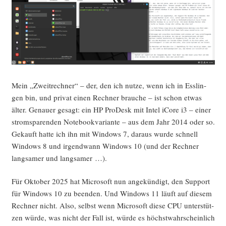
Mein „Zweit­rech­ner“ – der, den ich nut­ze, wenn ich in Ess­lin­
gen bin, und pri­vat einen Rech­ner brau­che – ist schon etwas
älter. Genau­er gesagt: ein HP Pro­Desk mit Intel iCo­re i3 – einer
strom­spa­ren­den Note­book­va­ri­an­te – aus dem Jahr 2014 oder so.
Gekauft hat­te ich ihn mit Win­dows 7, dar­aus wur­de schnell
Win­dows 8 und irgend­wann Win­dows 10 (und der Rech­ner
lang­sa­mer und langsamer …).
Für Okto­ber 2025 hat Micro­soft nun ange­kün­digt, den Sup­port
für Win­dows 10 zu been­den. Und Win­dows 11 läuft auf die­sem
Rech­ner nicht. Also, selbst wenn Micro­soft die­se CPU unter­stüt­
zen wür­de, was nicht der Fall ist, wür­de es höchst­wahr­schein­lich