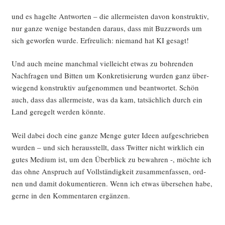
und es hagel­te Ant­wor­ten – die aller­meis­ten davon kon­struk­tiv,
nur gan­ze weni­ge bestan­den dar­aus, dass mit Buz­zwords um
sich gewor­fen wur­de. Erfreu­lich: nie­mand hat KI gesagt!
Und auch mei­ne manch­mal viel­leicht etwas zu boh­ren­den
Nach­fra­gen und Bit­ten um Kon­kre­ti­sie­rung wur­den ganz über­
wie­gend kon­struk­tiv auf­ge­nom­men und beant­wor­tet. Schön
auch, dass das aller­meis­te, was da kam, tat­säch­lich durch ein
Land gere­gelt wer­den könnte.
Weil dabei doch eine gan­ze Men­ge guter Ideen auf­ge­schrie­ben
wur­den – und sich her­aus­stellt, dass Twit­ter nicht wirk­lich ein
gutes Medi­um ist, um den Über­blick zu bewah­ren -, möch­te ich
das ohne Anspruch auf Voll­stän­dig­keit zusam­men­fas­sen, ord­
nen und damit doku­men­tie­ren. Wenn ich etwas über­se­hen habe,
ger­ne in den Kom­men­ta­ren ergänzen.