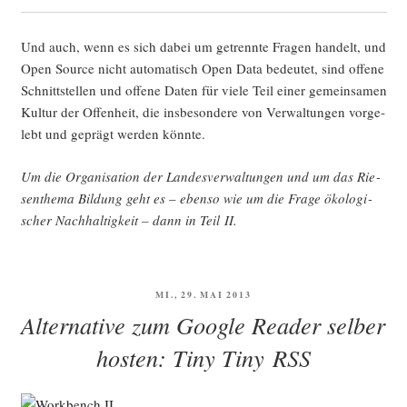
Und auch, wenn es sich dabei um getrenn­te Fra­gen han­delt, und
Open Source nicht auto­ma­tisch Open Data bedeu­tet, sind offe­ne
Schnitt­stel­len und offe­ne Daten für vie­le Teil einer gemein­sa­men
Kul­tur der Offen­heit, die ins­be­son­de­re von Ver­wal­tun­gen vor­ge­
lebt und geprägt wer­den könnte.
Um die Orga­ni­sa­ti­on der Lan­des­ver­wal­tun­gen und um das Rie­
sen­the­ma Bil­dung geht es – eben­so wie um die Fra­ge öko­lo­gi­
scher Nach­hal­tig­keit – dann in Teil II.
VERÖFFENTLICHT
MI., 29. MAI 2013
AM
Alternative zum Google Reader selber
hosten: Tiny Tiny RSS