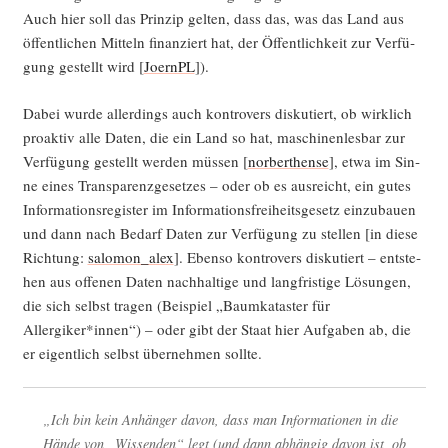
Auch hier soll das Prin­zip gel­ten, dass das, was das Land aus
öffent­li­chen Mit­teln finan­ziert hat, der Öffent­lich­keit zur Ver­fü­
gung gestellt wird [
JoernPL
]).
Dabei wur­de aller­dings auch kon­tro­vers dis­ku­tiert, ob wirk­lich
pro­ak­tiv alle Daten, die ein Land so hat, maschi­nen­les­bar zur
Ver­fü­gung gestellt wer­den müs­sen [
nor­ber­then­se
], etwa im Sin­
ne eines Trans­pa­renz­ge­set­zes – oder ob es aus­reicht, ein gutes
Infor­ma­ti­ons­re­gis­ter im Infor­ma­ti­ons­frei­heits­ge­setz ein­zu­bau­en
und dann nach Bedarf Daten zur Ver­fü­gung zu stel­len [in die­se
Rich­tung:
salomon_alex
]. Eben­so kon­tro­vers dis­ku­tiert – ent­ste­
hen aus offe­nen Daten nach­hal­ti­ge und lang­fris­ti­ge Lösun­gen,
die sich selbst tra­gen (Bei­spiel „Baum­ka­tas­ter für
Allergiker*innen“) – oder gibt der Staat hier Auf­ga­ben ab, die
er eigent­lich selbst über­neh­men sollte.
„Ich bin kein Anhän­ger davon, dass man Infor­ma­tio­nen in die
Hän­de von „Wis­sen­den“ legt (und dann abhän­gig davon ist, ob