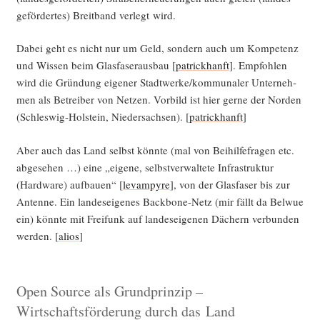
ge­för­der­tes) Breit­band ver­legt wird.
Dabei geht es nicht nur um Geld, son­dern auch um Kom­pe­tenz
und Wis­sen beim Glas­fa­ser­aus­bau [
patrick­hanft
]. Emp­foh­len
wird die Grün­dung eige­ner Stadtwerke/kommunaler Unter­neh­
men als Betrei­ber von Net­zen. Vor­bild ist hier ger­ne der Nor­den
(Schles­wig-Hol­stein, Nie­der­sach­sen). [
patrick­hanft
]
Aber auch das Land selbst könn­te (mal von Bei­hil­fe­fra­gen etc.
abge­se­hen …) eine „eige­ne, selbst­ver­wal­te­te Infra­struk­tur
(Hard­ware) auf­bau­en“ [
levam­py­re
], von der Glas­fa­ser bis zur
Anten­ne. Ein lan­des­ei­ge­nes Back­bone-Netz (mir fällt da Bel­wue
ein) könn­te mit Frei­funk auf lan­des­ei­ge­nen Dächern ver­bun­den
wer­den. [
ali­os
]
Open Source als Grundprinzip –
Wirtschaftsförderung durch das Land