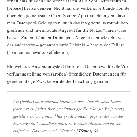
schaft ein­zu­bin­den und offe­ne Daten/APIs vom „Nut­zer­nut­zen“
[
seba­so
] her zu den­ken. Nicht nur die Ver­kehrs­ver­bün­de könn­te
über eine gemein­sa­me Open-Source-App und einen gemein­sa­
men Daten­pool Geld spa­ren, auch das inte­grier­te, ver­bund­über­
grei­fen­de und inter­mo­da­le Ange­bot für die Nutzer*innen wäre
bes­ser. Zudem könn­ten Drit­te neue Ange­bo­te ent­wi­ckeln, wie
das andern­orts – genannt wur­de Hel­sin­ki – bereits der Fall ist.
[
sba­muel­ler
,
lewo­to
,
kaff­ebei­mir
]
Ein wei­te­res Anwen­dungs­feld für offe­ne Daten bzw. für die Zur­
ver­fü­gung­stel­lung von (gro­ßen) öffent­li­chen Daten­men­gen für
gemein­nüt­zi­ge Zwe­cke wur­de die For­schung genannt:
Als (health) data sci­en­tist haet­te ich den Wunsch, dass Daten
jeder Art ein­fa­cher fuer gemein­nuet­zi­ge Zwe­cke zur Ver­fue­gung
gestellt wer­den. Fin­land hat gra­de Fin­da­ta gegruen­det, um die
Nut­zung von Gesund­heits­da­ten zu ver­ein­heit­li­chen und zu ver­
ein­fa­chen. Das waer mein Wunsch! [
TSmies­zek
]