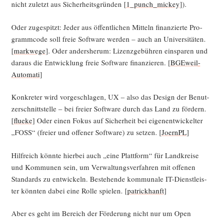
nicht zuletzt aus Sicher­heits­grün­den [
1_punch_mickey
]).
Oder zuge­spitzt: Jeder aus öffent­li­chen Mit­teln finan­zier­te Pro­
gramm­code soll freie Soft­ware wer­den – auch an Uni­ver­si­tä­ten.
[
mark­we­ge
]. Oder anders­her­um: Lizenz­ge­büh­ren ein­spa­ren und
dar­aus die Ent­wick­lung freie Soft­ware finan­zie­ren. [
BGE­weil­
Au­to­ma­ti
]
Kon­kre­ter wird vor­ge­schla­gen, UX – also das Design der Benut­
zer­schnitt­stel­le – bei frei­er Soft­ware durch das Land zu för­dern.
[
flue­ke
] Oder einen Fokus auf Sicher­heit bei eigen­ent­wi­ckel­ter
„FOSS“ (frei­er und offe­ner Soft­ware) zu set­zen. [
JoernPL
]
Hilf­reich könn­te hier­bei auch „eine Platt­form“ für Land­krei­se
und Kom­mu­nen sein, um Ver­wal­tungs­ver­fah­ren mit offe­nen
Stan­dards zu ent­wi­ckeln. Bestehen­de kom­mu­na­le IT-Dienst­leis­
ter könn­ten dabei eine Rol­le spie­len. [
patrick­hanft
]
Aber es geht im Bereich der För­de­rung nicht nur um Open