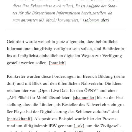
die­se ihre Erkennt­nis­se auch tei­len). Es ist Auf­ga­be des Staa­
tes für alle Bürger*innen Infor­ma­tio­nen bereit­zu­stel­len, da
man ansons­ten uU. Macht kon­zen­triert.“ [
salomon_alex
]
Gefor­dert wur­de wei­ter­hin ganz all­ge­mein, dass behörd­li­che
Infor­ma­tio­nen lang­fris­tig ver­füg­bar sein sol­len, und Behör­den­in­
fos auf mög­lichst ein­heit­li­chen digi­ta­len Wegen zur Ver­fü­gung
gestellt wer­den sol­len. [
bran­leb
]
Kon­kre­ter wur­den die­se For­de­run­gen im Bereich Bil­dung (sie­he
dort) und mit Blick auf den öffent­li­chen Nah­ver­kehr. Die Ideen
rei­chen hier von „Open Live Data für den ÖPNV“ und einer
„API-Pflicht für Mobi­li­täts­an­bie­ter“ [
sba­muel­ler
] bis zu der Fest­
stel­lung, dass die Län­der „als Bestel­ler des Nah­ver­kehrs ein gro­
ßer Play­er bei der Digi­ta­li­sie­rung des Schie­nen­ver­kehrs“ sind
[
patrick­hanft
]. Als posi­ti­ves Bei­spiel wur­de hier der Pro­zess
rund um @digitalmobilBW genannt [
_stk
], um die Zivil­ge­sell­