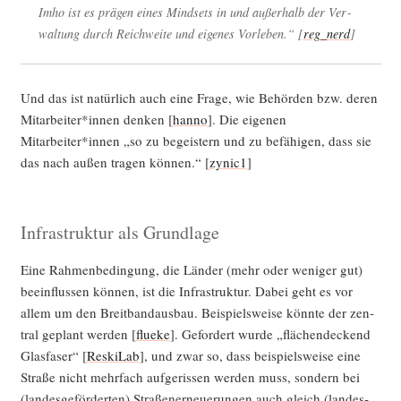
Imho ist es prä­gen eines Mind­sets in und außer­halb der Ver­
wal­tung durch Reich­wei­te und eige­nes Vor­le­ben.“ [
reg_nerd
]
Und das ist natür­lich auch eine Fra­ge, wie Behör­den bzw. deren
Mitarbeiter*innen den­ken [
han­no
]. Die eige­nen
Mitarbeiter*innen „so zu begeis­tern und zu befä­hi­gen, dass sie
das nach außen tra­gen kön­nen.“ [
zynic1
]
Infrastruktur als Grundlage
Eine Rah­men­be­din­gung, die Län­der (mehr oder weni­ger gut)
beein­flus­sen kön­nen, ist die Infra­struk­tur. Dabei geht es vor
allem um den Breit­band­aus­bau. Bei­spiels­wei­se könn­te der zen­
tral geplant wer­den [
flue­ke
]. Gefor­dert wur­de „flä­chen­de­ckend
Glas­fa­ser“ [
Reski­Lab
], und zwar so, dass bei­spiels­wei­se eine
Stra­ße nicht mehr­fach auf­ge­ris­sen wer­den muss, son­dern bei
(lan­des­ge­för­der­ten) Stra­ßen­er­neue­run­gen auch gleich (lan­des­