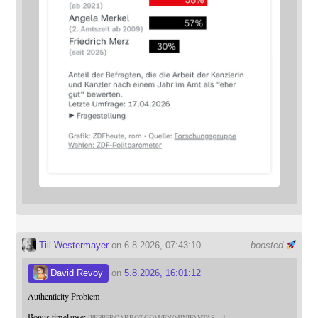
Till Westermayer
on 6.8.2026, 07:43:10
boosted
David Revoy
on
5.8.2026, 16:01:12
Authenticity Problem
Bonus timelapse:
PEPPERCARROT.COM/EN/MINIFANTAS