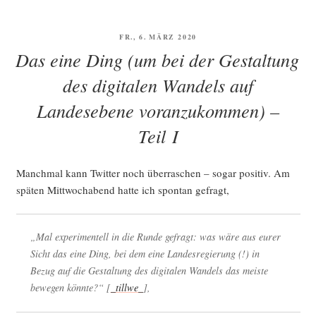
te
und
VERÖFFENTLICHT
FR., 6. MÄRZ 2020
die Mit­
AM
Das eine Ding (um bei der Gestaltung
te“
des digitalen Wandels auf
Landesebene voranzukommen) –
Teil I
Manch­mal kann Twit­ter noch über­ra­schen – sogar posi­tiv. Am
spä­ten Mitt­woch­abend hat­te ich spon­tan gefragt,
„Mal expe­ri­men­tell in die Run­de gefragt: was wäre aus eurer
Sicht das eine Ding, bei dem eine Lan­des­re­gie­rung (!) in
Bezug auf die Gestal­tung des digi­ta­len Wan­dels das meis­te
bewe­gen könn­te?“ [
_tillwe_
],