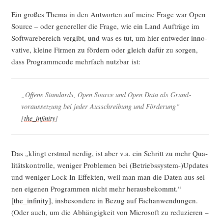
Ein gro­ßes The­ma in den Ant­wor­ten auf mei­ne Fra­ge war Open
Source – oder gene­rel­ler die Fra­ge, wie ein Land Auf­trä­ge im
Soft­ware­be­reich ver­gibt, und was es tut, um hier ent­we­der inno­
va­ti­ve, klei­ne Fir­men zu för­dern oder gleich dafür zu sor­gen,
dass Pro­gramm­code mehr­fach nutz­bar ist:
„Offe­ne Stan­dards, Open Source und Open Data als Grund­
vor­aus­set­zung bei jeder Aus­schrei­bung und För­de­rung“
[
the_infinity
]
Das „klingt erst­mal nerdig, ist aber v.a. ein Schritt zu mehr Qua­
li­täts­kon­trol­le, weni­ger Pro­ble­men bei (Betriebssystem-)Updates
und weni­ger Lock-In-Effek­ten, weil man man die Daten aus sei­
nen eige­nen Pro­gram­men nicht mehr her­aus­be­kommt.“
[
the_infinity
], ins­be­son­de­re in Bezug auf Fach­an­wen­dun­gen.
(Oder auch, um die Abhän­gig­keit von Micro­soft zu redu­zie­ren –