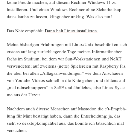
kei­ne Freu­de machen, auf die­sem Rech­ner Win­dows 11 zu
instal­lie­ren. Und einen Win­dows-Rech­ner ohne Sicher­heits­up­
dates lau­fen zu las­sen, klingt eher unklug. Was also tun?
Das Netz emp­fiehlt:
Dann halt Linux instal­lie­ren.
Mei­ne bis­he­ri­gen Erfah­run­gen mit Linux/Unix beschrän­ken sich
ers­tens auf lang zurück­lie­gen­de Tage mei­nes Infor­ma­tik­ne­ben­
fachs im Stu­di­um, bei dem wir Sun-Work­sta­tio­nen und NeXT
ver­wen­de­ten; auf zwei­tens (net­te) Spie­le­rei­en mit Raspber­ry Pis,
die aber bei allen „All­tags­an­wen­dun­gen“ wie dem Anschau­en
von You­tube-Vide­os schnell in die Knie gehen, und drit­tens auf
„mal rein­schnup­pern“ in SuSE und ähn­li­ches, also Linux-Sys­te­
me aus der Urzeit.
Nach­dem auch diver­se Men­schen auf Mast­o­don die c’t-Emp­feh­
lung für Mint bestä­tigt haben, dann die Ent­schei­dung: ja, das
sieht so desk­top­kom­pa­ti­bel aus, das könn­te ich tat­säch­lich mal
versuchen.