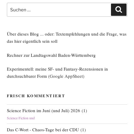
Kon­
Suche
Such
struk­
nach:
ti­
ve
Tech­
Über dieses Blog ... oder: Textempfehlungen und die Frage, was
no­
das hier eigentlich sein soll
lo­
Rechner zur Landtagswahl Baden-Württemberg
gie­
po­
Experimentell: meine SF- und Fantasy-Rezensionen in
li­
durchsuchbarer Form
(Google AppSheet)
tik
am
Bei­
FRISCH KOMMENTIERT
spiel
3D-
Science Fiction im Juni (und Juli) 2026
(
1
)
Druck“
Science Fiction und
Das C-Wort - Chaos-Tage bei der CDU
(
1
)