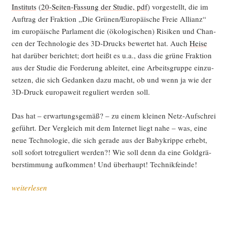
Insti­tuts
(
20-Sei­ten-Fas­sung der Stu­die, pdf
) vor­ge­stellt, die im
Auf­trag der Frak­ti­on „Die Grünen/Europäische Freie Alli­anz“
im euro­päi­sche Par­la­ment die (öko­lo­gi­schen) Risi­ken und Chan­
cen der Tech­no­lo­gie des 3D-Drucks bewer­tet hat. Auch
Hei­se
hat dar­über berich­tet; dort heißt es u.a., dass die grü­ne Frak­ti­on
aus der Stu­die die For­de­rung ablei­tet, eine Arbeits­grup­pe ein­zu­
set­zen, die sich Gedan­ken dazu macht, ob und wenn ja wie der
3D-Druck euro­pa­weit regu­liert wer­den soll.
Das hat – erwar­tungs­ge­mäß? – zu einem klei­nen Netz-Auf­schrei
geführt. Der Ver­gleich mit dem Inter­net liegt nahe – was, eine
neue Tech­no­lo­gie, die sich gera­de aus der Babykrip­pe erhebt,
soll sofort tot­re­gu­liert wer­den?! Wie soll denn da eine Gold­grä­
ber­stim­mung auf­kom­men! Und über­haupt! Technikfeinde!
„Darf
weiterlesen
Poli­
tik
das?