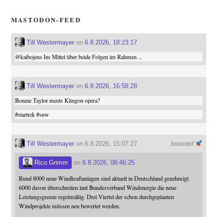
MASTODON-FEED
Till Westermayer
on
6.8.2026, 18:23:17
@
kaibojens
Im Mittel über beide Folgen im Rahmen ...
Till Westermayer
on
6.8.2026, 16:58:28
Bonnie Taylor meets Klingon opera?
#
startrek
#
snw
Till Westermayer
on 6.8.2026, 15:07:27
boosted
Rico Grimm
on
6.8.2026, 08:46:25
Rund 8000 neue Windkraftanlagen sind aktuell in Deutschland genehmigt.
6000 davon überschreiten laut Bundesverband Windenergie die neue
Leistungsgrenze regelmäßig. Drei Viertel der schon durchgeplanten
Windprojekte müssen neu bewertet werden.