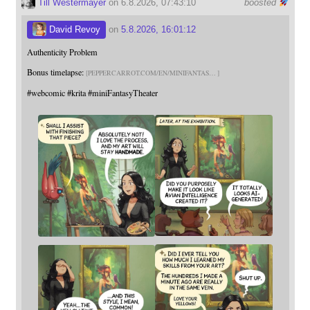
Till Westermayer
on 6.8.2026, 07:43:10
boosted
David Revoy
on
5.8.2026, 16:01:12
Authenticity Problem
Bonus timelapse:
PEPPERCARROT.COM/EN/MINIFANTAS
#
webcomic
#
krita
#
miniFantasyTheater