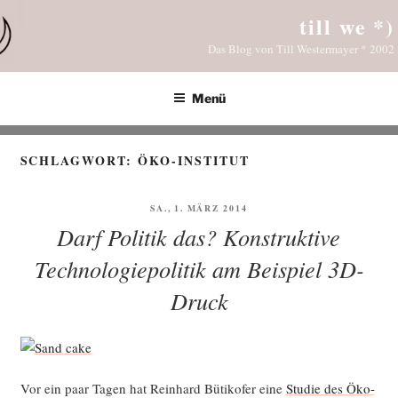
Zum
till we *)
Inhalt
Das Blog von Till Westermayer * 2002
springen
Menü
SCHLAGWORT:
ÖKO-INSTITUT
VERÖFFENTLICHT
SA., 1. MÄRZ 2014
AM
Darf Politik das? Konstruktive
Technologiepolitik am Beispiel 3D-
Druck
Vor ein paar Tagen hat Rein­hard Büti­ko­fer eine
Stu­die des Öko-