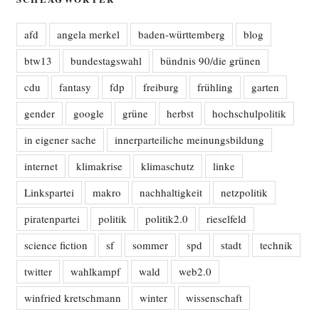
afd
angela merkel
baden-württemberg
blog
btw13
bundestagswahl
bündnis 90/die grünen
cdu
fantasy
fdp
freiburg
frühling
garten
gender
google
grüne
herbst
hochschulpolitik
in eigener sache
innerparteiliche meinungsbildung
internet
klimakrise
klimaschutz
linke
Linkspartei
makro
nachhaltigkeit
netzpolitik
piratenpartei
politik
politik2.0
rieselfeld
science fiction
sf
sommer
spd
stadt
technik
twitter
wahlkampf
wald
web2.0
winfried kretschmann
winter
wissenschaft