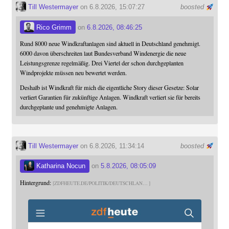
Till Westermayer
on 6.8.2026, 15:07:27
boosted
Rico Grimm
on
6.8.2026, 08:46:25
Rund 8000 neue Windkraftanlagen sind aktuell in Deutschland genehmigt.
6000 davon überschreiten laut Bundesverband Windenergie die neue
Leistungsgrenze regelmäßig. Drei Viertel der schon durchgeplanten
Windprojekte müssen neu bewertet werden.
Deshalb ist Windkraft für mich die eigentliche Story dieser Gesetze: Solar
verliert Garantien für zukünftige Anlagen. Windkraft verliert sie für bereits
durchgeplante und genehmigte Anlagen.
Till Westermayer
on 6.8.2026, 11:34:14
boosted
Katharina Nocun
on
5.8.2026, 08:05:09
Hintergrund:
ZDFHEUTE.DE/POLITIK/DEUTSCHLAN