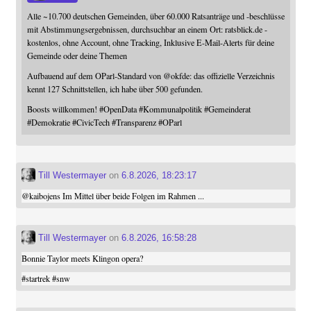
Alle ~10.700 deutschen Gemeinden, über 60.000 Ratsanträge und -beschlüsse
mit Abstimmungsergebnissen, durchsuchbar an einem Ort: ratsblick.de -
kostenlos, ohne Account, ohne Tracking, Inklusive E-Mail-Alerts für deine
Gemeinde oder deine Themen
Aufbauend auf dem OParl-Standard von
@
okfde
: das offizielle Verzeichnis
kennt 127 Schnittstellen, ich habe über 500 gefunden.
Boosts willkommen!
#
OpenData
#
Kommunalpolitik
#
Gemeinderat
#
Demokratie
#
CivicTech
#
Transparenz
#
OParl
Till Westermayer
on
6.8.2026, 18:23:17
@
kaibojens
Im Mittel über beide Folgen im Rahmen ...
Till Westermayer
on
6.8.2026, 16:58:28
Bonnie Taylor meets Klingon opera?
#
startrek
#
snw