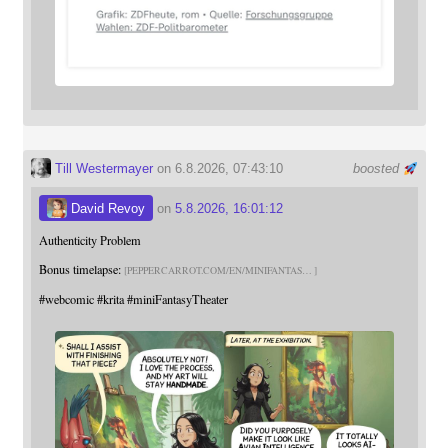
Till Westermayer
on 6.8.2026, 07:43:10
boosted
David Revoy
on
5.8.2026, 16:01:12
Authenticity Problem
Bonus timelapse:
PEPPERCARROT.COM/EN/MINIFANTAS
#
webcomic
#
krita
#
miniFantasyTheater