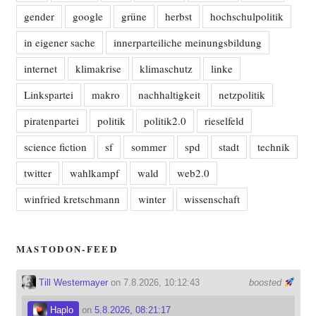
gender
google
grüne
herbst
hochschulpolitik
in eigener sache
innerparteiliche meinungsbildung
internet
klimakrise
klimaschutz
linke
Linkspartei
makro
nachhaltigkeit
netzpolitik
piratenpartei
politik
politik2.0
rieselfeld
science fiction
sf
sommer
spd
stadt
technik
twitter
wahlkampf
wald
web2.0
winfried kretschmann
winter
wissenschaft
MASTODON-FEED
Till Westermayer
on 7.8.2026, 10:12:43
boosted
Haplo
on
5.8.2026, 08:21:17