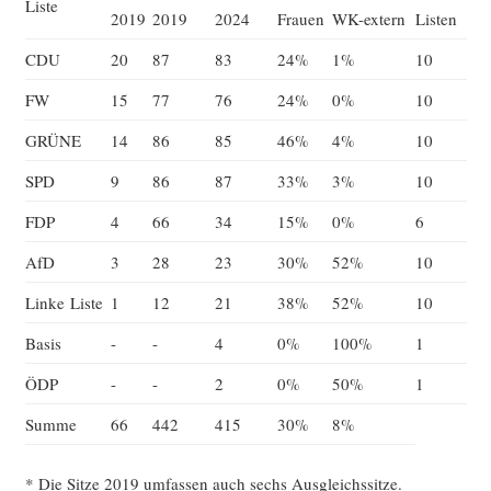
Lis­te
2019
2019
2024
Frau­en
WK-extern
Lis­ten
CDU
20
87
83
24%
1%
10
FW
15
77
76
24%
0%
10
GRÜNE
14
86
85
46%
4%
10
SPD
9
86
87
33%
3%
10
FDP
4
66
34
15%
0%
6
AfD
3
28
23
30%
52%
10
Lin­ke Liste
1
12
21
38%
52%
10
Basis
-
-
4
0%
100%
1
ÖDP
-
-
2
0%
50%
1
Sum­me
66
442
415
30%
8%
* Die Sit­ze 2019 umfas­sen auch sechs Ausgleichssitze.