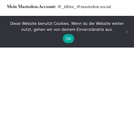
Mein Mast­o­don-Account:
@_tillwe_@mastodon.social
Mein Blog ist aktu­ell nicht auf Mast­o­don zu fin­den. Alter­na­ti­ve:
Diese Website benutzt Cookies. Wenn du die Website weiter
Benach­rich­ti­gung per Mail oder das gute alte
RSS
.
nutzt, gehen wir von deinem Einverständnis aus.
OK
Name
Email
Please read our
terms and conditions