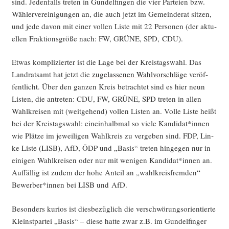
sind. Jeden­falls tre­ten in Gun­del­fin­gen die vier Par­tei­en bzw.
Wäh­ler­ver­ei­ni­gun­gen an, die auch jetzt im Gemein­de­rat sit­zen,
und jede davon mit einer vol­len Lis­te mit 22 Per­so­nen (der aktu­
el­len Frak­ti­ons­grö­ße nach: FW, GRÜNE, SPD, CDU).
Etwas kom­pli­zier­ter ist die Lage bei der Kreis­tags­wahl. Das
Land­rats­amt hat jetzt die
zuge­las­se­nen Wahl­vor­schlä­ge
ver­öf­
fent­licht. Über den gan­zen Kreis betrach­tet sind es hier neun
Lis­ten, die antre­ten: CDU, FW, GRÜNE, SPD tre­ten in allen
Wahl­krei­sen mit (weit­ge­hend) vol­len Lis­ten an. Vol­le Lis­te heißt
bei der Kreis­tags­wahl: ein­ein­halb­mal so vie­le Kandidat*innen
wie Plät­ze im jewei­li­gen Wahl­kreis zu ver­ge­ben sind. FDP, Lin­
ke Lis­te (LISB), AfD, ÖDP und „Basis“ tre­ten hin­ge­gen nur in
eini­gen Wahl­krei­sen oder nur mit weni­gen Kandidat*innen an.
Auf­fäl­lig ist zudem der hohe Anteil an „wahl­kreis­frem­den“
Bewerber*innen bei LISB und AfD.
Beson­ders kuri­os ist dies­be­züg­lich die ver­schwö­rungs­ori­en­tier­te
Kleinst­par­tei „Basis“ – die­se hat­te zwar z.B. im Gun­del­fin­ger