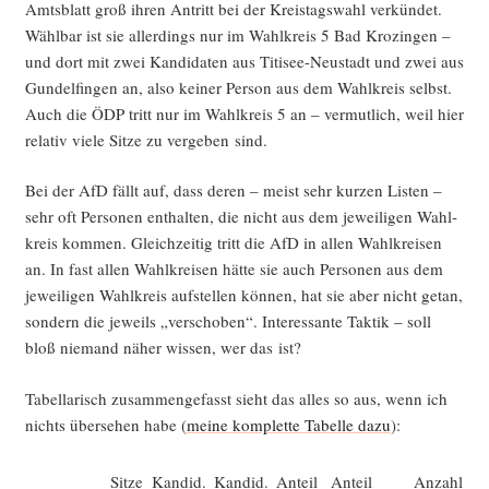
Amts­blatt groß ihren Antritt bei der Kreis­tags­wahl ver­kün­det.
Wähl­bar ist sie aller­dings nur im Wahl­kreis 5 Bad Kro­zin­gen –
und dort mit zwei Kan­di­da­ten aus Titi­see-Neu­stadt und zwei aus
Gun­del­fin­gen an, also kei­ner Per­son aus dem Wahl­kreis selbst.
Auch die ÖDP tritt nur im Wahl­kreis 5 an – ver­mut­lich, weil hier
rela­tiv vie­le Sit­ze zu ver­ge­ben sind.
Bei der AfD fällt auf, dass deren – meist sehr kur­zen Lis­ten –
sehr oft Per­so­nen ent­hal­ten, die nicht aus dem jewei­li­gen Wahl­
kreis kom­men. Gleich­zei­tig tritt die AfD in allen Wahl­krei­sen
an. In fast allen Wahl­krei­sen hät­te sie auch Per­so­nen aus dem
jewei­li­gen Wahl­kreis auf­stel­len kön­nen, hat sie aber nicht getan,
son­dern die jeweils „ver­scho­ben“. Inter­es­san­te Tak­tik – soll
bloß nie­mand näher wis­sen, wer das ist?
Tabel­la­risch zusam­men­ge­fasst sieht das alles so aus, wenn ich
nichts über­se­hen habe (
mei­ne kom­plet­te Tabel­le dazu
):
Sit­ze
Kan­did.
Kan­did.
Anteil
Anteil
Anzahl