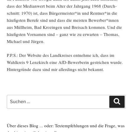
dass der Medi­an­wert beim Alter der Jahr­gang 1968 (Durch­
schnitt: 1970) ist, dass Bürgermeister*in und Rentner*in die
häu­figs­ten Beru­fe sind und dass die meis­ten Bewerber*innen
aus Müll­heim, Bad Kro­zin­gen und Brei­sach kom­men. Und die
häu­figs­ten Vor­na­men sind – ganz wie zu erwar­ten – Tho­mas,
Micha­el und Jürgen.
P.P.S.: Der Web­site des Land­krei­ses ent­neh­me ich, dass im
Wahl­kreis 9 Lenz­kirch eine AfD-Bewer­be­rin gestri­chen wur­de.
Hin­ter­grün­de dazu sind mir aller­dings nicht bekannt.
Suche
Such
nach:
Über dieses Blog ... oder: Textempfehlungen und die Frage, was