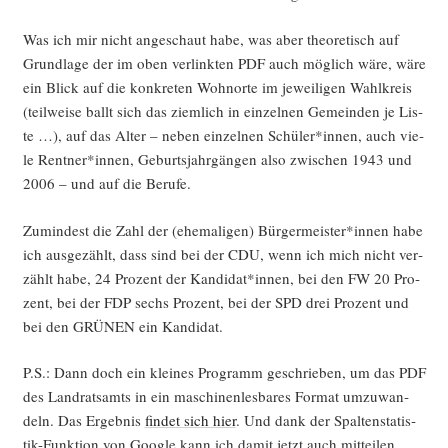
Was ich mir nicht ange­schaut habe, was aber theo­re­tisch auf
Grund­la­ge der im oben ver­link­ten PDF auch mög­lich wäre, wäre
ein Blick auf die kon­kre­ten Wohn­or­te im jewei­li­gen Wahl­kreis
(teil­wei­se ballt sich das ziem­lich in ein­zel­nen Gemein­den je Lis­
te …), auf das Alter – neben ein­zel­nen Schüler*innen, auch vie­
le Rentner*innen, Geburts­jahr­gän­gen also zwi­schen 1943 und
2006 – und auf die Berufe.
Zumin­dest die Zahl der (ehe­ma­li­gen) Bürgermeister*innen habe
ich aus­ge­zählt, dass sind bei der CDU, wenn ich mich nicht ver­
zählt habe, 24 Pro­zent der Kandidat*innen, bei den FW 20 Pro­
zent, bei der FDP sechs Pro­zent, bei der SPD drei Pro­zent und
bei den GRÜNEN ein Kandidat.
P.S.: Dann doch ein klei­nes Pro­gramm geschrie­ben, um das PDF
des Land­rats­amts in ein maschi­nen­les­ba­res For­mat umzu­wan­
deln. Das Ergeb­nis
fin­det sich hier
. Und dank der Spal­ten­sta­tis­
tik-Funk­ti­on von Goog­le kann ich damit jetzt auch mit­tei­len,