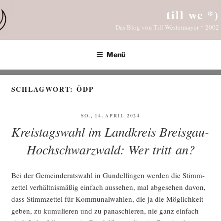
Zum
till we *)
Inhalt
Das Blog von Till Westermayer * 2002
springen
Menü
SCHLAGWORT:
ÖDP
VERÖFFENTLICHT
SO., 14. APRIL 2024
AM
Kreistagswahl im Landkreis Breisgau-
Hochschwarzwald: Wer tritt an?
Bei der Gemein­de­rats­wahl in Gun­del­fin­gen wer­den die Stimm­
zet­tel ver­hält­nis­mä­ßig ein­fach aus­se­hen, mal abge­se­hen davon,
dass Stimm­zet­tel für Kom­mu­nal­wah­len, die ja die Mög­lich­keit
geben, zu kumu­lie­ren und zu pana­schie­ren, nie ganz ein­fach