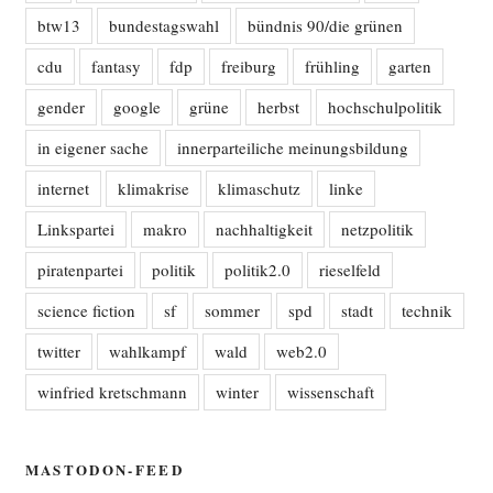
btw13
bundestagswahl
bündnis 90/die grünen
cdu
fantasy
fdp
freiburg
frühling
garten
gender
google
grüne
herbst
hochschulpolitik
in eigener sache
innerparteiliche meinungsbildung
internet
klimakrise
klimaschutz
linke
Linkspartei
makro
nachhaltigkeit
netzpolitik
piratenpartei
politik
politik2.0
rieselfeld
science fiction
sf
sommer
spd
stadt
technik
twitter
wahlkampf
wald
web2.0
winfried kretschmann
winter
wissenschaft
MASTODON-FEED