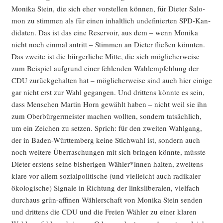
Moni­ka Stein, die sich eher vor­stel­len kön­nen, für Die­ter Salo­
mon zu stim­men als für einen inhalt­lich unde­fi­nier­ten SPD-Kan­
di­da­ten. Das ist das eine Reser­voir, aus dem – wenn Moni­ka
nicht noch ein­mal antritt – Stim­men an Die­ter flie­ßen könn­ten.
Das zwei­te ist die bür­ger­li­che Mit­te, die sich mög­li­cher­wei­se
zum Bei­spiel auf­grund einer feh­len­den Wahl­emp­feh­lung der
CDU zurück­ge­hal­ten hat – mög­li­cher­wei­se sind auch hier eini­ge
gar nicht erst zur Wahl gegan­gen. Und drit­tens könn­te es sein,
dass Men­schen Mar­tin Horn gewählt haben – nicht weil sie ihn
zum Ober­bür­ger­meis­ter machen woll­ten, son­dern tat­säch­lich,
um ein Zei­chen zu set­zen. Sprich: für den zwei­ten Wahl­gang,
der in Baden-Würt­tem­berg kei­ne Stich­wahl ist, son­dern auch
noch wei­te­re Über­ra­schun­gen mit sich brin­gen könn­te, müss­te
Die­ter ers­tens sei­ne bis­he­ri­gen Wähler*innen hal­ten, zwei­tens
kla­re vor allem sozi­al­po­li­ti­sche (und viel­leicht auch radi­ka­ler
öko­lo­gi­sche) Signa­le in Rich­tung der links­li­be­ra­len, viel­fach
durch­aus grün-affi­nen Wäh­ler­schaft von Moni­ka Stein sen­den
und drit­tens die CDU und die Frei­en Wäh­ler zu einer kla­ren