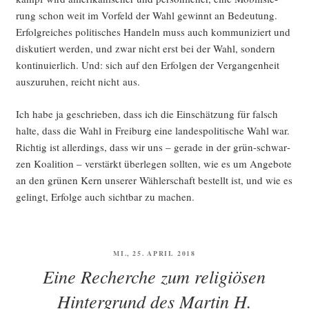
rung schon weit im Vor­feld der Wahl gewinnt an Bedeu­tung.
Erfolg­rei­ches poli­ti­sches Han­deln muss auch kom­mu­ni­ziert und
dis­ku­tiert wer­den, und zwar nicht erst bei der Wahl, son­dern
kon­ti­nu­ier­lich. Und: sich auf den Erfol­gen der Ver­gan­gen­heit
aus­zu­ru­hen, reicht nicht aus.
Ich habe ja geschrie­ben, dass ich die Ein­schät­zung für falsch
hal­te, dass die Wahl in Frei­burg eine lan­des­po­li­ti­sche Wahl war.
Rich­tig ist aller­dings, dass wir uns – gera­de in der grün-schwar­
zen Koali­ti­on – ver­stärkt über­le­gen soll­ten, wie es um Ange­bo­te
an den grü­nen Kern unse­rer Wäh­ler­schaft bestellt ist, und wie es
gelingt, Erfol­ge auch sicht­bar zu machen.
VERÖFFENTLICHT
MI., 25. APRIL 2018
AM
Eine Recherche zum religiösen
Hintergrund des Martin H.