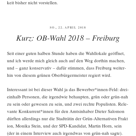
keit bis­her nicht vorstellen.
VERÖFFENTLICHT
SO., 22. APRIL 2018
AM
Kurz: OB-Wahl 2018 – Freiburg
Seit einer guten hal­ben Stun­de haben die Wahl­lo­ka­le geöff­net,
und ich wer­de mich gleich auch auf den Weg dort­hin machen,
und – ganz kon­ser­va­tiv – dafür stim­men, dass Frei­burg wei­ter­
hin von die­sem grü­nen Ober­bür­ger­meis­ter regiert wird.
Inter­es­sant ist bei die­ser Wahl ja das Bewerber*innen-Feld: drei­
ein­halb Per­so­nen, die irgend­wie behaup­ten, grün oder grün-nah
zu sein oder gewe­sen zu sein, und zwei rech­te Popu­lis­ten. Rele­
van­te Konkurrent*innen für den Amts­in­ha­ber Die­ter Salo­mon
dürf­ten aller­dings nur die Stadt­rä­tin der Grün-Alter­na­ti­ven Frak­t
i­on, Moni­ka Stein, und der SPD-Kan­di­dat, Mar­tin Horn, sein
(der in einem Inter­view auch irgend­was von grün-nah sag­te).