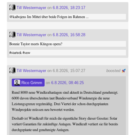
Till Westermayer
on
6.8.2026, 18:23:17
@
kaibojens
Im Mittel über beide Folgen im Rahmen ...
Till Westermayer
on
6.8.2026, 16:58:28
Bonnie Taylor meets Klingon opera?
#
startrek
#
snw
Till Westermayer
on 6.8.2026, 15:07:27
boosted
Rico Grimm
on
6.8.2026, 08:46:25
Rund 8000 neue Windkraftanlagen sind aktuell in Deutschland genehmigt.
6000 davon überschreiten laut Bundesverband Windenergie die neue
Leistungsgrenze regelmäßig. Drei Viertel der schon durchgeplanten
Windprojekte müssen neu bewertet werden.
Deshalb ist Windkraft für mich die eigentliche Story dieser Gesetze: Solar
verliert Garantien für zukünftige Anlagen. Windkraft verliert sie für bereits
durchgeplante und genehmigte Anlagen.