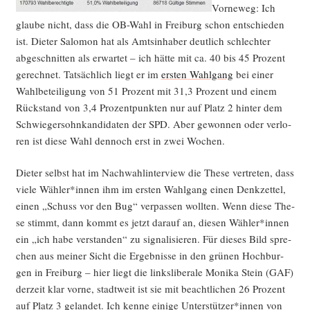
Vor­ne­weg: Ich
glau­be nicht, dass die OB-Wahl in Frei­burg schon ent­schie­den
ist. Die­ter Salo­mon hat als Amts­in­ha­ber deut­lich schlech­ter
abge­schnit­ten als erwar­tet – ich hät­te mit ca. 40 bis 45 Pro­zent
gerech­net. Tat­säch­lich liegt er im
ers­ten Wahl­gang
bei einer
Wahl­be­tei­li­gung von 51 Pro­zent mit 31,3 Pro­zent und einem
Rück­stand von 3,4 Pro­zent­punk­ten nur auf Platz 2 hin­ter dem
Schwie­ger­sohn­kan­di­da­ten der SPD. Aber gewon­nen oder ver­lo­
ren ist die­se Wahl den­noch erst in zwei Wochen.
Die­ter selbst hat im Nach­wahl­in­ter­view die The­se ver­tre­ten, dass
vie­le Wähler*innen ihm im ers­ten Wahl­gang einen Denk­zet­tel,
einen „Schuss vor den Bug“ ver­pas­sen woll­ten. Wenn die­se The­
se stimmt, dann kommt es jetzt dar­auf an, die­sen Wähler*innen
ein „ich habe ver­stan­den“ zu signa­li­sie­ren. Für die­ses Bild spre­
chen aus mei­ner Sicht die Ergeb­nis­se in den grü­nen Hoch­bur­
gen in Frei­burg – hier liegt die links­li­be­ra­le Moni­ka Stein (GAF)
der­zeit klar vor­ne, stadt­weit ist sie mit beacht­li­chen 26 Pro­zent
auf Platz 3 gelan­det. Ich ken­ne eini­ge Unterstützer*innen von