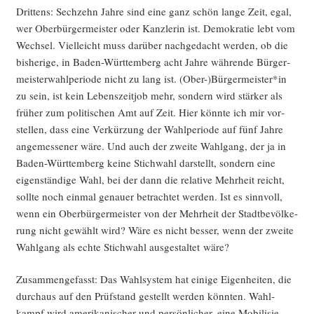
Drit­tens: Sech­zehn Jah­re sind eine ganz schön lan­ge Zeit, egal,
wer Ober­bür­ger­meis­ter oder Kanz­le­rin ist. Demo­kra­tie lebt vom
Wech­sel. Viel­leicht muss dar­über nach­ge­dacht wer­den, ob die
bis­he­ri­ge, in Baden-Würt­tem­berg acht Jah­re wäh­ren­de Bür­ger­
meis­ter­wahl­pe­ri­ode nicht zu lang ist. (Ober-)Bürgermeister*in
zu sein, ist kein Lebens­zeit­job mehr, son­dern wird stär­ker als
frü­her zum poli­ti­schen Amt auf Zeit. Hier könn­te ich mir vor­
stel­len, dass eine Ver­kür­zung der Wahl­pe­ri­ode auf fünf Jah­re
ange­mes­se­ner wäre. Und auch der zwei­te Wahl­gang, der ja in
Baden-Würt­tem­berg kei­ne Stich­wahl dar­stellt, son­dern eine
eigen­stän­di­ge Wahl, bei der dann die rela­ti­ve Mehr­heit reicht,
soll­te noch ein­mal genau­er betrach­tet wer­den. Ist es sinn­voll,
wenn ein Ober­bür­ger­meis­ter von der Mehr­heit der Stadt­be­völ­ke­
rung nicht gewählt wird? Wäre es nicht bes­ser, wenn der zwei­te
Wahl­gang als ech­te Stich­wahl aus­ge­stal­tet wäre?
Zusam­men­ge­fasst: Das Wahl­sys­tem hat eini­ge Eigen­hei­ten, die
durch­aus auf den Prüf­stand gestellt wer­den könn­ten. Wahl­
kampf wird ame­ri­ka­ni­scher und per­sön­li­cher, eine Mobi­li­sie­