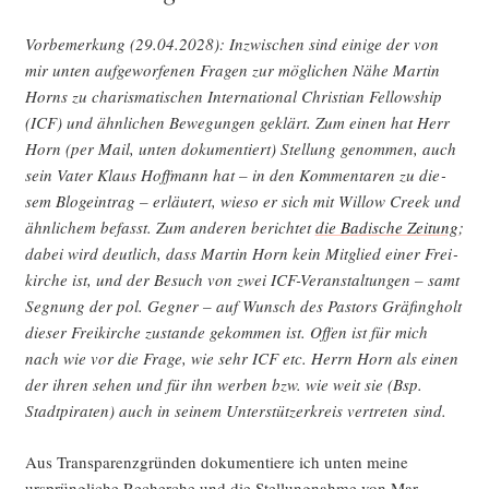
Vor­be­mer­kung (29.04.2028): Inzwi­schen sind eini­ge der von
mir unten auf­ge­wor­fe­nen Fra­gen zur mög­li­chen Nähe Mar­tin
Horns zu cha­ris­ma­ti­schen Inter­na­tio­nal Chris­ti­an Fel­low­ship
(ICF) und ähn­li­chen Bewe­gun­gen geklärt. Zum einen hat Herr
Horn (per Mail, unten doku­men­tiert) Stel­lung genom­men, auch
sein Vater Klaus Hoff­mann hat – in den Kom­men­ta­ren zu die­
sem Blog­ein­trag – erläu­tert, wie­so er sich mit Wil­low Creek und
ähn­li­chem befasst. Zum ande­ren berich­tet
die Badi­sche Zei­tung
;
dabei wird deut­lich, dass Mar­tin Horn kein Mit­glied einer Frei­
kir­che ist, und der Besuch von zwei ICF-Ver­an­stal­tun­gen – samt
Seg­nung der pol. Geg­ner – auf Wunsch des Pas­tors Grä­fing­holt
die­ser Frei­kir­che zustan­de gekom­men ist. Offen ist für mich
nach wie vor die Fra­ge, wie sehr ICF etc. Herrn Horn als einen
der ihren sehen und für ihn wer­ben bzw. wie weit sie (Bsp.
Stadt­pi­ra­ten) auch in sei­nem Unter­stüt­zer­kreis ver­tre­ten sind.
Aus Trans­pa­renz­grün­den doku­men­tie­re ich unten mei­ne
ursprüng­li­che Recher­che und die Stel­lung­nah­me von Mar­