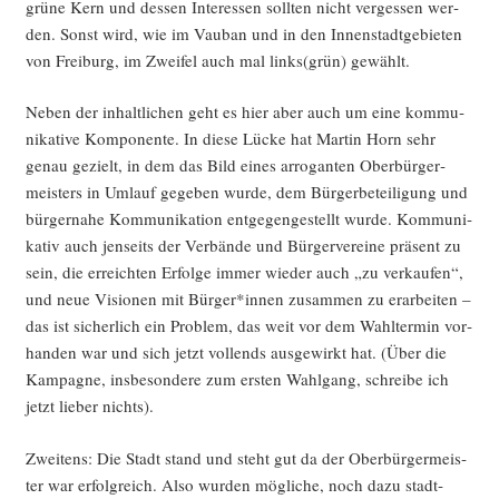
grü­ne Kern und des­sen Inter­es­sen soll­ten nicht ver­ges­sen wer­
den. Sonst wird, wie im Vau­ban und in den Innen­stadt­ge­bie­ten
von Frei­burg, im Zwei­fel auch mal links(grün) gewählt.
Neben der inhalt­li­chen geht es hier aber auch um eine kom­mu­
ni­ka­ti­ve Kom­po­nen­te. In die­se Lücke hat Mar­tin Horn sehr
genau gezielt, in dem das Bild eines arro­gan­ten Ober­bür­ger­
meis­ters in Umlauf gege­ben wur­de, dem Bür­ger­be­tei­li­gung und
bür­ger­na­he Kom­mu­ni­ka­ti­on ent­ge­gen­ge­stellt wur­de. Kom­mu­ni­
ka­tiv auch jen­seits der Ver­bän­de und Bür­ger­ver­ei­ne prä­sent zu
sein, die erreich­ten Erfol­ge immer wie­der auch „zu ver­kau­fen“,
und neue Visio­nen mit Bürger*innen zusam­men zu erar­bei­ten –
das ist sicher­lich ein Pro­blem, das weit vor dem Wahl­ter­min vor­
han­den war und sich jetzt voll­ends aus­ge­wirkt hat. (Über die
Kam­pa­gne, ins­be­son­de­re zum ers­ten Wahl­gang, schrei­be ich
jetzt lie­ber nichts).
Zwei­tens: Die Stadt stand und steht gut da der Ober­bür­ger­meis­
ter war erfolg­reich. Also wur­den mög­li­che, noch dazu stadt­