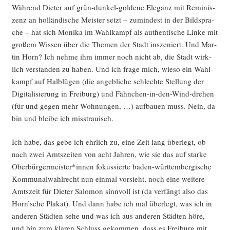
Wäh­rend Die­ter auf grün-dun­kel-gol­de­ne Ele­ganz mit Remi­nis­
zenz an hol­län­di­sche Meis­ter setzt – zumin­dest in der Bild­spra­
che – hat sich Moni­ka im Wahl­kampf als authen­ti­sche Lin­ke mit
gro­ßem Wis­sen über die The­men der Stadt insze­niert. Und Mar­
tin Horn? Ich neh­me ihm immer noch nicht ab, die Stadt wirk­
lich ver­stan­den zu haben. Und ich fra­ge mich, wie­so ein Wahl­
kampf auf Halblü­gen (die angeb­li­che schlech­te Stel­lung der
Digi­ta­li­sie­rung in Frei­burg) und Fähn­chen-in-den-Wind-dre­hen
(für und gegen mehr Woh­nun­gen, …) auf­bau­en muss. Nein, da
bin und blei­be ich misstrauisch.
Ich habe, das gebe ich ehr­lich zu, eine Zeit lang über­legt, ob
nach zwei Amts­zei­ten von acht Jah­ren, wie sie das auf star­ke
Oberbürgermeister*innen fokus­sier­te baden-würt­tem­ber­gi­sche
Kom­mu­nal­wahl­recht nun ein­mal vor­sieht, noch eine wei­te­re
Amts­zeit für Die­ter Salo­mon sinn­voll ist (da ver­fängt also das
Horn’sche Pla­kat). Und dann habe ich mal über­legt, was ich in
ande­ren Städ­ten sehe und was ich aus ande­ren Städ­ten höre,
und bin zum kla­ren Schluss gekom­men, dass es Frei­burg mit