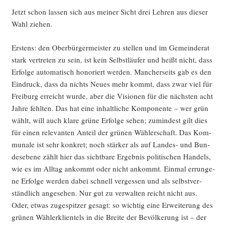
Jetzt schon las­sen sich aus mei­ner Sicht drei Leh­ren aus die­ser
Wahl ziehen.
Ers­tens: den Ober­bür­ger­meis­ter zu stel­len und im Gemein­de­rat
stark ver­tre­ten zu sein, ist kein Selbst­läu­fer und heißt nicht, dass
Erfol­ge auto­ma­tisch hono­riert wer­den. Man­cher­seits gab es den
Ein­druck, dass da nichts Neu­es mehr kommt, dass zwar viel für
Frei­burg erreicht wur­de, aber die Visio­nen für die nächs­ten acht
Jah­re fehl­ten. Das hat eine inhalt­li­che Kom­po­nen­te – wer grün
wählt, will auch kla­re grü­ne Erfol­ge sehen; zumin­dest gilt dies
für einen rele­van­ten Anteil der grü­nen Wäh­ler­schaft. Das Kom­
mu­na­le ist sehr kon­kret; noch stär­ker als auf Lan­des- und Bun­
des­ebe­ne zählt hier das sicht­ba­re Ergeb­nis poli­ti­schen Han­dels,
wie es im All­tag ankommt oder nicht ankommt. Ein­mal errun­ge­
ne Erfol­ge wer­den dabei schnell ver­ges­sen und als selbst­ver­
ständ­lich ange­se­hen. Nur gut zu ver­wal­ten reicht nicht aus.
Oder, etwas zuge­spit­zer gesagt: so wich­tig eine Erwei­te­rung des
grü­nen Wäh­ler­kli­en­tels in die Brei­te der Bevöl­ke­rung ist – der