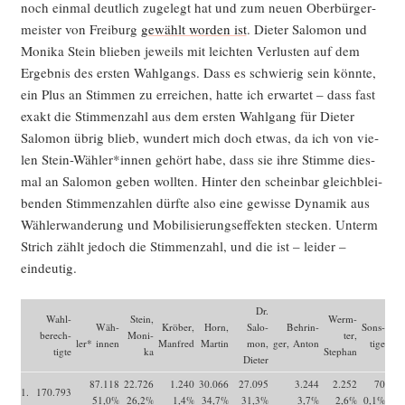
noch ein­mal deut­lich zuge­legt hat und zum neu­en Ober­bür­ger­
meis­ter von Frei­burg
gewählt wor­den ist
. Die­ter Salo­mon und
Moni­ka Stein blie­ben jeweils mit leich­ten Ver­lus­ten auf dem
Ergeb­nis des ers­ten Wahl­gangs. Dass es schwie­rig sein könn­te,
ein Plus an Stim­men zu errei­chen, hat­te ich erwar­tet – dass fast
exakt die Stim­men­zahl aus dem ers­ten Wahl­gang für Die­ter
Salo­mon übrig blieb, wun­dert mich doch etwas, da ich von vie­
len Stein-Wähler*innen gehört habe, dass sie ihre Stim­me dies­
mal an Salo­mon geben woll­ten. Hin­ter den schein­bar gleich­blei­
ben­den Stim­men­zah­len dürf­te also eine gewis­se Dyna­mik aus
Wäh­ler­wan­de­rung und Mobi­li­sie­rungs­ef­fek­ten ste­cken. Unterm
Strich zählt jedoch die Stim­men­zahl, und die ist – lei­der –
eindeutig.
Dr.
Wahl-
Stein,
Werm­
Wäh­
Krö­ber,
Horn,
Salo­
Beh­rin­
Sons­
berech-
Moni­
ter,
ler* innen
Manfred
Mar­tin
mon,
ger, Anton
ti­ge
tigte
ka
Stephan
Dieter
87.118
22.726
1.240
30.066
27.095
3.244
2.252
70
1.
170.793
51,0%
26,2%
1,4%
34,7%
31,3%
3,7%
2,6%
0,1%