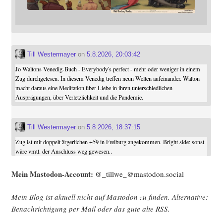
Till Westermayer
on
5.8.2026, 20:03:42
Jo Waltons Venedig-Buch - Everybody's perfect - mehr oder weniger in einem
Zug durchgelesen. In diesem Venedig treffen neun Welten aufeinander. Walton
macht daraus eine Meditation über Liebe in ihren unterschiedlichen
Ausprägungen, über Verletzlichkeit und die Pandemie.
Till Westermayer
on
5.8.2026, 18:37:15
Zug ist mit doppelt ärgerlichen +59 in Freiburg angekommen. Bright side: sonst
wäre vmtl. der Anschluss weg gewesen..
Mein Mast­o­don-Account:
@_tillwe_@mastodon.social
Mein Blog ist aktu­ell nicht auf Mast­o­don zu fin­den. Alter­na­ti­ve:
Benach­rich­ti­gung per Mail oder das gute alte
RSS
.