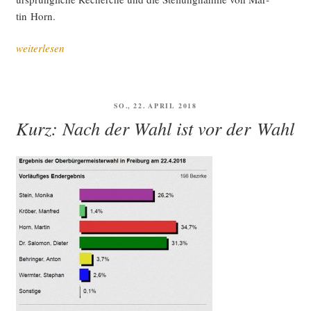
tin Horn.
„Eine
weiterlesen
Recher­
che
zum
VERÖFFENTLICHT
SO., 22. APRIL 2018
reli­
AM
Kurz: Nach der Wahl ist vor der Wahl
giö­
sen
Hin­
ter­
grund
des
Mar­
tin
H.“