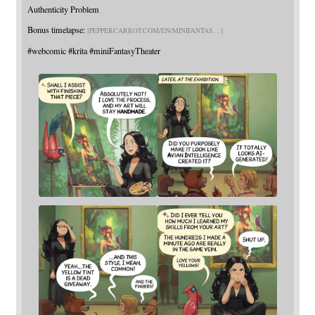
Authenticity Problem
Bonus timelapse:
PEPPERCARROT.COM/EN/MINIFANTAS
#
webcomic
#
krita
#
miniFantasyTheater