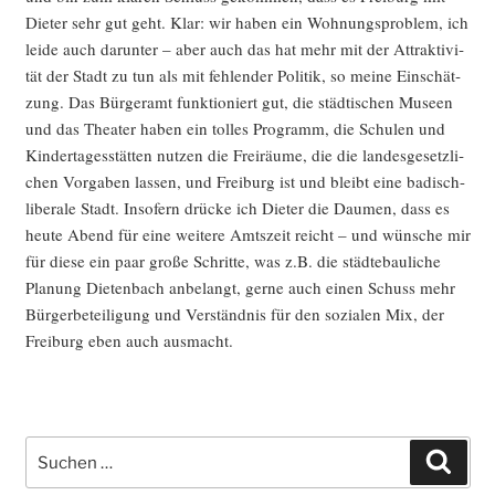
Die­ter sehr gut geht. Klar: wir haben ein Woh­nungs­pro­blem, ich
lei­de auch dar­un­ter – aber auch das hat mehr mit der Attrak­ti­vi­
tät der Stadt zu tun als mit feh­len­der Poli­tik, so mei­ne Ein­schät­
zung. Das Bür­ger­amt funk­tio­niert gut, die städ­ti­schen Muse­en
und das Thea­ter haben ein tol­les Pro­gramm, die Schu­len und
Kin­der­ta­ges­stät­ten nut­zen die Frei­räu­me, die die lan­des­ge­setz­li­
chen Vor­ga­ben las­sen, und Frei­burg ist und bleibt eine badisch-
libe­ra­le Stadt. Inso­fern drü­cke ich Die­ter die Dau­men, dass es
heu­te Abend für eine wei­te­re Amts­zeit reicht – und wün­sche mir
für die­se ein paar gro­ße Schrit­te, was z.B. die städ­te­bau­li­che
Pla­nung Die­ten­bach anbe­langt, ger­ne auch einen Schuss mehr
Bür­ger­be­tei­li­gung und Ver­ständ­nis für den sozia­len Mix, der
Frei­burg eben auch ausmacht.
Suche
Such
nach: