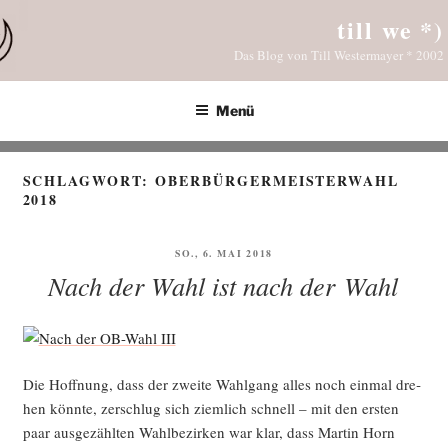
Zum
till we *)
Inhalt
Das Blog von Till Westermayer * 2002
springen
Menü
SCHLAGWORT:
OBERBÜRGERMEISTERWAHL
2018
VERÖFFENTLICHT
SO., 6. MAI 2018
AM
Nach der Wahl ist nach der Wahl
Die Hoff­nung, dass der zwei­te Wahl­gang alles noch ein­mal dre­
hen könn­te, zer­schlug sich ziem­lich schnell – mit den ers­ten
paar aus­ge­zähl­ten Wahl­be­zir­ken war klar, dass Mar­tin Horn