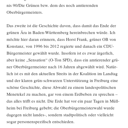
nis 90/Die Grü­nen bzw. dem des noch amtie­ren­den
Oberbürgermeisters.
Das zwei­te ist die Geschich­te davon, dass damit das Ende der
grü­nen Ära in Baden-Würt­tem­berg her­ein­bre­chen wür­de. Ich
möch­te hier dar­an erin­nern, dass Horst Frank, grü­ner OB von
Kon­stanz, von 1996 bis 2012 regier­te und danach ein CDU-
Bür­ger­meis­ter gewählt wur­de. Inso­fern ist es zwar ärger­lich,
aber kei­ne „Sen­sa­ti­on“ (O‑Ton SPD), dass ein amtie­ren­der grü­
ner Ober­bür­ger­meis­ter nach 16 Jah­ren abge­wählt wird. Natür­
lich ist es mit den aktu­el­len Streits in der Koali­ti­on im Land­tag
und der kla­ren grün-schwar­zen Unter­stüt­zung in Frei­burg eine
schö­ne Geschich­te, die­se Abwahl zu einem lan­des­po­li­ti­schen
Mene­te­kel zu machen, gar von einem Erd­be­ben zu spre­chen –
das alles trifft es nicht. Die Erde hat vor ein paar Tagen in Müll­
heim bei Frei­burg gebebt; die Ober­bür­ger­meis­ter­wahl wur­de
dage­gen nicht landes‑, son­dern stadt­po­li­tisch oder viel­leicht
sogar per­so­nen­spe­zi­fisch entschieden.