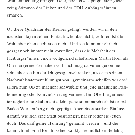
Wahl­emp­feh­lung brin­gen. Oder, noch etwas prä­gnan­ter: gleich­
zei­tig Stim­men der Lin­ken und der CDU-Anhänger*innen
erhalten.
Ob die­se Qua­dra­tur des Krei­ses gelingt, wer­den wir in den
nächs­ten Tagen sehen. Ein­fach wird das nicht, ver­lo­ren ist die
Wahl aber eben auch noch nicht. Und ich kann mir ehr­lich
gesagt noch immer nicht vor­stel­len, dass die Mehr­heit der
Freiburger*innen einen weit­ge­hend inhalts­lo­sen Mar­tin Horn als
Ober­bür­ger­meis­ter haben will – ich mag da vor­ein­ge­nom­men
sein, aber ich bin ehr­lich gesagt erschro­cken, als er in sei­nem
Nach­wahls­tate­ment blu­migst von „gemein­sam schaf­fen wir das“
(Horn zum OB zu machen) schwa­fel­te und jede inhalt­li­che Posi­
tio­nie­rung oder Kon­kre­ti­sie­rung ver­mied. Ein Ober­bür­ger­meis­
ter regiert eine Stadt nicht allein, ganz so mon­ar­chisch ist selbst
Baden-Würt­tem­berg nicht geprägt. Aber einen star­ken Ein­fluss
dar­auf, wie sich eine Stadt posi­tio­niert, hat er (oder sie) eben
doch. Das darf ger­ne „Füh­rung“ genannt wer­den – und die
kann ich mir von Horn in sei­ner wol­kig-freund­li­chen Belie­big­