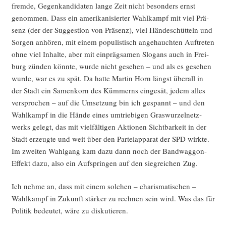
frem­de, Gegen­kan­di­da­ten lan­ge Zeit nicht beson­ders ernst
genom­men. Dass ein ame­ri­ka­ni­sier­ter Wahl­kampf mit viel Prä­
senz (der der Sug­ges­ti­on von Prä­senz), viel Hän­de­schüt­teln und
Sor­gen anhö­ren, mit einem popu­lis­tisch ange­hauch­ten Auf­tre­ten
ohne viel Inhal­te, aber mit ein­präg­sa­men Slo­gans auch in Frei­
burg zün­den könn­te, wur­de nicht gese­hen – und als es gese­hen
wur­de, war es zu spät. Da hat­te Mar­tin Horn längst über­all in
der Stadt ein Samen­korn des Küm­merns ein­ge­sät, jedem alles
ver­spro­chen – auf die Umset­zung bin ich gespannt – und den
Wahl­kampf in die Hän­de eines umtrie­bi­gen Gras­wur­zel­netz­
werks gelegt, das mit viel­fäl­ti­gen Aktio­nen Sicht­bar­keit in der
Stadt erzeug­te und weit über den Par­tei­ap­pa­rat der SPD wirk­te.
Im zwei­ten Wahl­gang kam dazu dann noch der Band­wag­gon-
Effekt dazu, also ein Auf­sprin­gen auf den sieg­rei­chen Zug.
Ich neh­me an, dass mit einem sol­chen – cha­ris­ma­ti­schen –
Wahl­kampf in Zukunft stär­ker zu rech­nen sein wird. Was das für
Poli­tik bedeu­tet, wäre zu diskutieren.